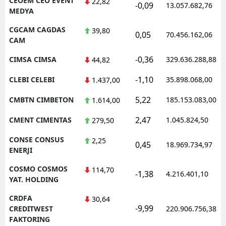
CEOEM CEO EVENT
22,82
-0,09
13.057.682,76
MEDYA
CGCAM CAGDAS
39,80
0,05
70.456.162,06
CAM
-0,36
CIMSA CIMSA
329.636.288,88
44,82
-1,10
CLEBI CELEBI
35.898.068,00
1.437,00
5,22
CMBTN CIMBETON
185.153.083,00
1.614,00
2,47
CMENT CIMENTAS
1.045.824,50
279,50
CONSE CONSUS
2,25
0,45
18.969.734,97
ENERJI
COSMO COSMOS
114,70
-1,38
4.216.401,10
YAT. HOLDING
CRDFA
30,64
-9,99
CREDITWEST
220.906.756,38
FAKTORING