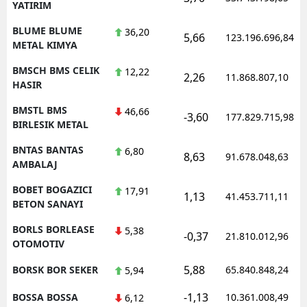
YATIRIM
BLUME BLUME
36,20
5,66
123.196.696,84
METAL KIMYA
BMSCH BMS CELIK
12,22
2,26
11.868.807,10
HASIR
BMSTL BMS
46,66
-3,60
177.829.715,98
BIRLESIK METAL
BNTAS BANTAS
6,80
8,63
91.678.048,63
AMBALAJ
BOBET BOGAZICI
17,91
1,13
41.453.711,11
BETON SANAYI
BORLS BORLEASE
5,38
-0,37
21.810.012,96
OTOMOTIV
5,88
BORSK BOR SEKER
65.840.848,24
5,94
-1,13
BOSSA BOSSA
10.361.008,49
6,12