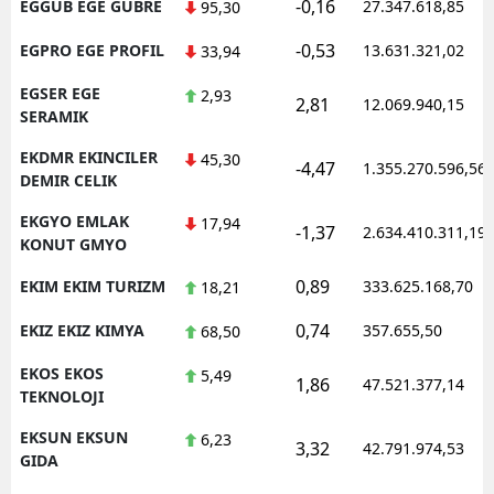
-0,16
EGGUB EGE GUBRE
27.347.618,85
95,30
-0,53
EGPRO EGE PROFIL
13.631.321,02
33,94
EGSER EGE
2,93
2,81
12.069.940,15
SERAMIK
EKDMR EKINCILER
45,30
-4,47
1.355.270.596,56
DEMIR CELIK
EKGYO EMLAK
17,94
-1,37
2.634.410.311,19
KONUT GMYO
0,89
EKIM EKIM TURIZM
333.625.168,70
18,21
0,74
EKIZ EKIZ KIMYA
357.655,50
68,50
EKOS EKOS
5,49
1,86
47.521.377,14
TEKNOLOJI
EKSUN EKSUN
6,23
3,32
42.791.974,53
GIDA