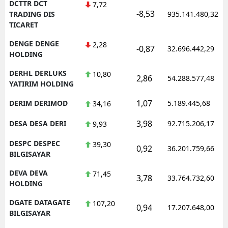
DCTTR DCT
7,72
-8,53
TRADING DIS
935.141.480,32
TICARET
DENGE DENGE
2,28
-0,87
32.696.442,29
HOLDING
DERHL DERLUKS
10,80
2,86
54.288.577,48
YATIRIM HOLDING
1,07
DERIM DERIMOD
5.189.445,68
34,16
3,98
DESA DESA DERI
92.715.206,17
9,93
DESPC DESPEC
39,30
0,92
36.201.759,66
BILGISAYAR
DEVA DEVA
71,45
3,78
33.764.732,60
HOLDING
DGATE DATAGATE
107,20
0,94
17.207.648,00
BILGISAYAR