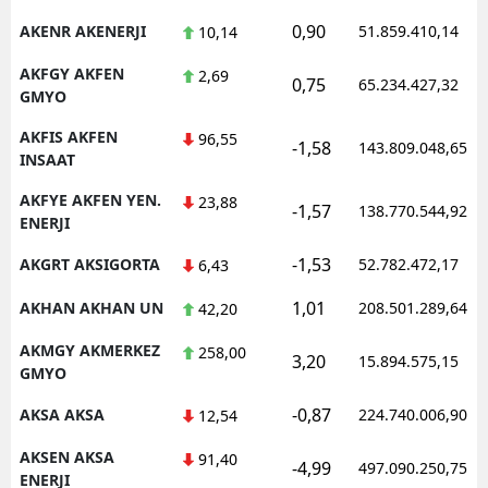
0,90
AKENR AKENERJI
51.859.410,14
10,14
AKFGY AKFEN
2,69
0,75
65.234.427,32
GMYO
AKFIS AKFEN
96,55
-1,58
143.809.048,65
INSAAT
AKFYE AKFEN YEN.
23,88
-1,57
138.770.544,92
ENERJI
-1,53
AKGRT AKSIGORTA
52.782.472,17
6,43
1,01
AKHAN AKHAN UN
208.501.289,64
42,20
AKMGY AKMERKEZ
258,00
3,20
15.894.575,15
GMYO
-0,87
AKSA AKSA
224.740.006,90
12,54
AKSEN AKSA
91,40
-4,99
497.090.250,75
ENERJI