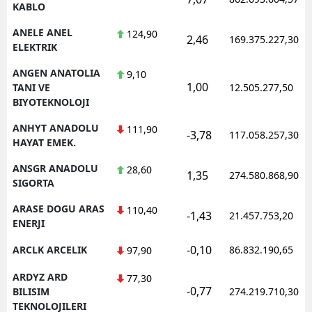
KABLO
ANELE ANEL
124,90
2,46
169.375.227,30
ELEKTRIK
ANGEN ANATOLIA
9,10
1,00
TANI VE
12.505.277,50
BIYOTEKNOLOJI
ANHYT ANADOLU
111,90
-3,78
117.058.257,30
HAYAT EMEK.
ANSGR ANADOLU
28,60
1,35
274.580.868,90
SIGORTA
ARASE DOGU ARAS
110,40
-1,43
21.457.753,20
ENERJI
-0,10
ARCLK ARCELIK
86.832.190,65
97,90
ARDYZ ARD
77,30
-0,77
BILISIM
274.219.710,30
TEKNOLOJILERI