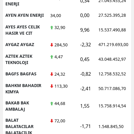
0,34
21.045.453,24
ENERJI
0,00
AYEN AYEN ENERJI
27.525.395,28
34,00
AYES AYES CELIK
32,90
9,96
15.537.490,88
HASIR VE CIT
-2,32
AYGAZ AYGAZ
471.219.693,00
284,50
AZTEK AZTEK
4,47
0,45
43.048.452,97
TEKNOLOJI
-0,82
BAGFS BAGFAS
12.758.532,52
24,32
BAHKM BAHADIR
113,30
-2,41
50.717.086,70
KIMYA
BAKAB BAK
44,68
1,55
15.758.914,54
AMBALAJ
BALAT
72,00
-1,71
BALATACILAR
1.548.845,50
BALATACILIK