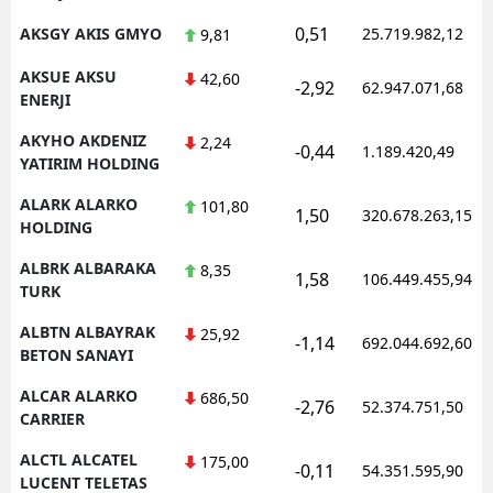
0,51
AKSGY AKIS GMYO
25.719.982,12
9,81
AKSUE AKSU
42,60
-2,92
62.947.071,68
ENERJI
AKYHO AKDENIZ
2,24
-0,44
1.189.420,49
YATIRIM HOLDING
ALARK ALARKO
101,80
1,50
320.678.263,15
HOLDING
ALBRK ALBARAKA
8,35
1,58
106.449.455,94
TURK
ALBTN ALBAYRAK
25,92
-1,14
692.044.692,60
BETON SANAYI
ALCAR ALARKO
686,50
-2,76
52.374.751,50
CARRIER
ALCTL ALCATEL
175,00
-0,11
54.351.595,90
LUCENT TELETAS