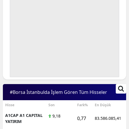
#Borsa İstanbulda İşlem Gören Tüm Hisseler
Hisse
Son
Fark%
En Düşük
A1CAP A1 CAPITAL
9,18
0,77
83.586.085,41
YATIRIM