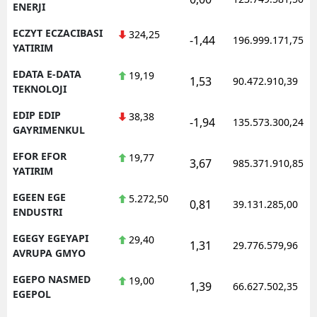
ENERJI
ECZYT ECZACIBASI
324,25
-1,44
196.999.171,75
YATIRIM
EDATA E-DATA
19,19
1,53
90.472.910,39
TEKNOLOJI
EDIP EDIP
38,38
-1,94
135.573.300,24
GAYRIMENKUL
EFOR EFOR
19,77
3,67
985.371.910,85
YATIRIM
EGEEN EGE
5.272,50
0,81
39.131.285,00
ENDUSTRI
EGEGY EGEYAPI
29,40
1,31
29.776.579,96
AVRUPA GMYO
EGEPO NASMED
19,00
1,39
66.627.502,35
EGEPOL