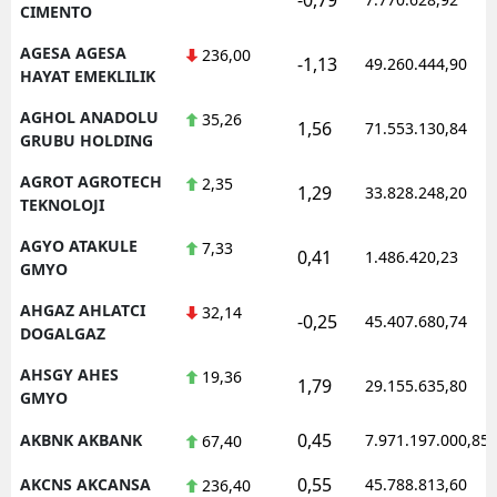
CIMENTO
AGESA AGESA
236,00
-1,13
49.260.444,90
HAYAT EMEKLILIK
AGHOL ANADOLU
35,26
1,56
71.553.130,84
GRUBU HOLDING
AGROT AGROTECH
2,35
1,29
33.828.248,20
TEKNOLOJI
AGYO ATAKULE
7,33
0,41
1.486.420,23
GMYO
AHGAZ AHLATCI
32,14
-0,25
45.407.680,74
DOGALGAZ
AHSGY AHES
19,36
1,79
29.155.635,80
GMYO
0,45
AKBNK AKBANK
7.971.197.000,85
67,40
0,55
AKCNS AKCANSA
45.788.813,60
236,40