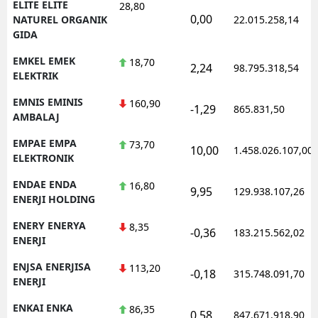
ELITE ELITE
28,80
0,00
NATUREL ORGANIK
22.015.258,14
GIDA
EMKEL EMEK
18,70
2,24
98.795.318,54
ELEKTRIK
EMNIS EMINIS
160,90
-1,29
865.831,50
AMBALAJ
EMPAE EMPA
73,70
10,00
1.458.026.107,00
ELEKTRONIK
ENDAE ENDA
16,80
9,95
129.938.107,26
ENERJI HOLDING
ENERY ENERYA
8,35
-0,36
183.215.562,02
ENERJI
ENJSA ENERJISA
113,20
-0,18
315.748.091,70
ENERJI
ENKAI ENKA
86,35
0,58
847.671.918,90