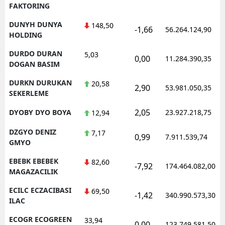
FAKTORING
DUNYH DUNYA
148,50
-1,66
56.264.124,90
HOLDING
DURDO DURAN
5,03
0,00
11.284.390,35
DOGAN BASIM
DURKN DURUKAN
20,58
2,90
53.981.050,35
SEKERLEME
2,05
DYOBY DYO BOYA
23.927.218,75
12,94
DZGYO DENIZ
7,17
0,99
7.911.539,74
GMYO
EBEBK EBEBEK
82,60
-7,92
174.464.082,00
MAGAZACILIK
ECILC ECZACIBASI
69,50
-1,42
340.990.573,30
ILAC
ECOGR ECOGREEN
33,94
0,00
123.749.581,50