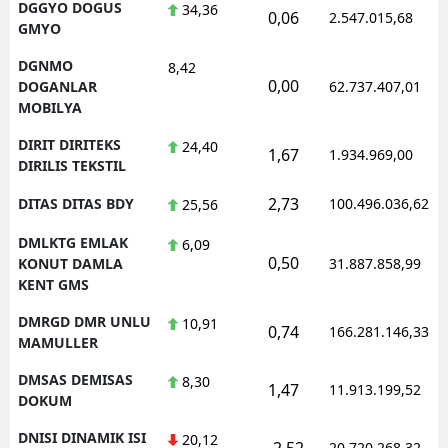
DGGYO DOGUS
34,36
0,06
2.547.015,68
GMYO
DGNMO
8,42
0,00
DOGANLAR
62.737.407,01
MOBILYA
DIRIT DIRITEKS
24,40
1,67
1.934.969,00
DIRILIS TEKSTIL
2,73
DITAS DITAS BDY
100.496.036,62
25,56
DMLKTG EMLAK
6,09
0,50
KONUT DAMLA
31.887.858,99
KENT GMS
DMRGD DMR UNLU
10,91
0,74
166.281.146,33
MAMULLER
DMSAS DEMISAS
8,30
1,47
11.913.199,52
DOKUM
DNISI DINAMIK ISI
20,12
-2,52
20.720.268,32