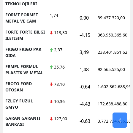
TEKNOLOJILERI
FORMT FORMET
1,74
0,00
39.437.320,00
METAL VE CAM
FORTE FORTE BILGI
113,30
-4,15
363.950.365,60
ILETISIM
FRIGO FRIGO PAK
2,37
3,49
238.401.851,62
GIDA
FRMPL FORMUL
35,76
1,48
92.565.525,00
PLASTIK VE METAL
FROTO FORD
78,10
-0,64
1.602.362.688,95
OTOSAN
FZLGY FUZUL
10,36
-4,43
172.638.488,80
GMYO
GARAN GARANTI
127,00
-0,63
3.772.734.436,30
BANKASI