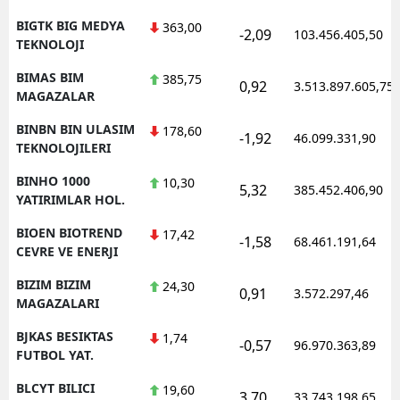
BIGTK BIG MEDYA
363,00
-2,09
103.456.405,50
TEKNOLOJI
BIMAS BIM
385,75
0,92
3.513.897.605,75
MAGAZALAR
BINBN BIN ULASIM
178,60
-1,92
46.099.331,90
TEKNOLOJILERI
BINHO 1000
10,30
5,32
385.452.406,90
YATIRIMLAR HOL.
BIOEN BIOTREND
17,42
-1,58
68.461.191,64
CEVRE VE ENERJI
BIZIM BIZIM
24,30
0,91
3.572.297,46
MAGAZALARI
BJKAS BESIKTAS
1,74
-0,57
96.970.363,89
FUTBOL YAT.
BLCYT BILICI
19,60
3,70
33.743.198,65