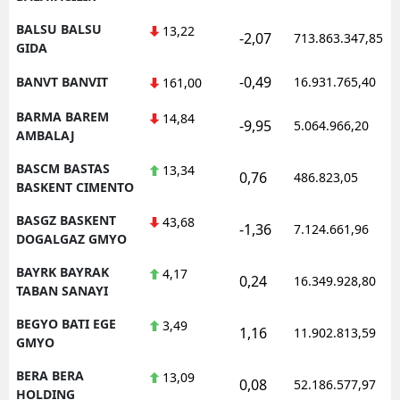
BALSU BALSU
13,22
-2,07
713.863.347,85
GIDA
-0,49
BANVT BANVIT
16.931.765,40
161,00
BARMA BAREM
14,84
-9,95
5.064.966,20
AMBALAJ
BASCM BASTAS
13,34
0,76
486.823,05
BASKENT CIMENTO
BASGZ BASKENT
43,68
-1,36
7.124.661,96
DOGALGAZ GMYO
BAYRK BAYRAK
4,17
0,24
16.349.928,80
TABAN SANAYI
BEGYO BATI EGE
3,49
1,16
11.902.813,59
GMYO
BERA BERA
13,09
0,08
52.186.577,97
HOLDING