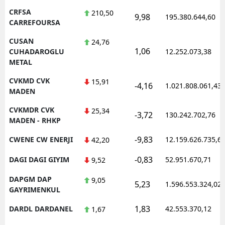
CRFSA
210,50
9,98
195.380.644,60
CARREFOURSA
CUSAN
24,76
1,06
CUHADAROGLU
12.252.073,38
METAL
CVKMD CVK
15,91
-4,16
1.021.808.061,43
MADEN
CVKMDR CVK
25,34
-3,72
130.242.702,76
MADEN - RHKP
-9,83
CWENE CW ENERJI
12.159.626.735,6
42,20
-0,83
DAGI DAGI GIYIM
52.951.670,71
9,52
DAPGM DAP
9,05
5,23
1.596.553.324,02
GAYRIMENKUL
1,83
DARDL DARDANEL
42.553.370,12
1,67