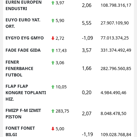
EUREN EUROPEN
3,97
2,06
108.798.316,17
ENDUSTRI
EUYO EURO YAT.
5,90
5,55
27.907.109,90
ORT.
-1,09
EYGYO EYG GMYO
77.013.374,25
2,72
3,57
FADE FADE GIDA
331.374.492,49
17,43
FENER
3,06
1,66
FENERBAHCE
282.796.560,85
FUTBOL
FLAP FLAP
10,05
0,20
KONGRE TOPLANTI
4.984.490,46
HIZ.
FMIZP F-M IZMIT
283,75
2,07
8.048.478,50
PISTON
FONET FONET
5,00
-1,19
BILGI
109.028.768,84