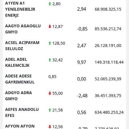
A1YEN A1
2,80
2,94
YENILENEBILIR
68.908.325,15
ENERJI
AAGYO AGAOGLU
12,87
-0,85
85.536.212,74
GMYO
ACSEL ACIPAYAM
128,50
2,47
26.128.191,00
SELULOZ
ADEL ADEL
32,42
9,97
149.318.118,44
KALEMCILIK
ADESE ADESE
0,85
0,00
52.065.239,39
GAYRIMENKUL
ADGYO ADRA
55,00
-2,48
36.451.393,75
GMYO
AEFES ANADOLU
21,58
0,56
634.480.253,24
EFES
AFYON AFYON
12,56
-0,79
7.770.628,92