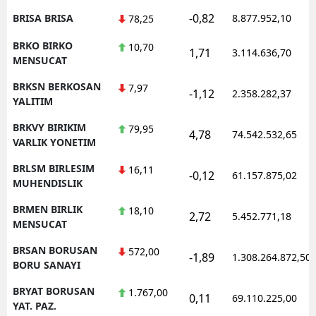
-0,82
BRISA BRISA
8.877.952,10
78,25
BRKO BIRKO
10,70
1,71
3.114.636,70
MENSUCAT
BRKSN BERKOSAN
7,97
-1,12
2.358.282,37
YALITIM
BRKVY BIRIKIM
79,95
4,78
74.542.532,65
VARLIK YONETIM
BRLSM BIRLESIM
16,11
-0,12
61.157.875,02
MUHENDISLIK
BRMEN BIRLIK
18,10
2,72
5.452.771,18
MENSUCAT
BRSAN BORUSAN
572,00
-1,89
1.308.264.872,50
BORU SANAYI
BRYAT BORUSAN
1.767,00
0,11
69.110.225,00
YAT. PAZ.