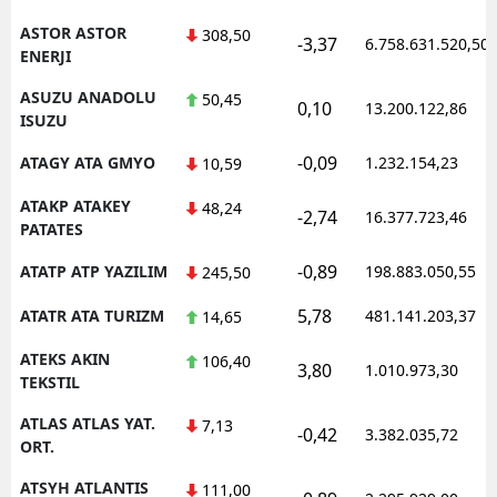
ASTOR ASTOR
308,50
-3,37
6.758.631.520,50
ENERJI
ASUZU ANADOLU
50,45
0,10
13.200.122,86
ISUZU
-0,09
ATAGY ATA GMYO
1.232.154,23
10,59
ATAKP ATAKEY
48,24
-2,74
16.377.723,46
PATATES
-0,89
ATATP ATP YAZILIM
198.883.050,55
245,50
5,78
ATATR ATA TURIZM
481.141.203,37
14,65
ATEKS AKIN
106,40
3,80
1.010.973,30
TEKSTIL
ATLAS ATLAS YAT.
7,13
-0,42
3.382.035,72
ORT.
ATSYH ATLANTIS
111,00