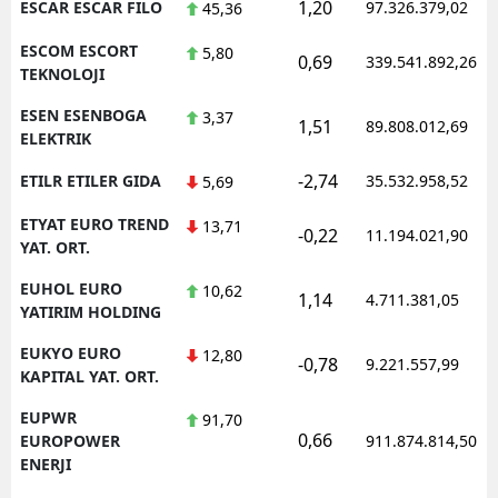
1,20
ESCAR ESCAR FILO
97.326.379,02
45,36
ESCOM ESCORT
5,80
0,69
339.541.892,26
TEKNOLOJI
ESEN ESENBOGA
3,37
1,51
89.808.012,69
ELEKTRIK
-2,74
ETILR ETILER GIDA
35.532.958,52
5,69
ETYAT EURO TREND
13,71
-0,22
11.194.021,90
YAT. ORT.
EUHOL EURO
10,62
1,14
4.711.381,05
YATIRIM HOLDING
EUKYO EURO
12,80
-0,78
9.221.557,99
KAPITAL YAT. ORT.
EUPWR
91,70
0,66
EUROPOWER
911.874.814,50
ENERJI