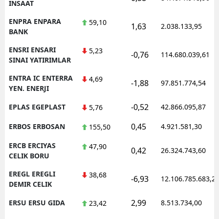
INSAAT
ENPRA ENPARA
59,10
1,63
2.038.133,95
BANK
ENSRI ENSARI
5,23
-0,76
114.680.039,61
SINAI YATIRIMLAR
ENTRA IC ENTERRA
4,69
-1,88
97.851.774,54
YEN. ENERJI
-0,52
EPLAS EGEPLAST
42.866.095,87
5,76
0,45
ERBOS ERBOSAN
4.921.581,30
155,50
ERCB ERCIYAS
47,90
0,42
26.324.743,60
CELIK BORU
EREGL EREGLI
38,68
-6,93
12.106.785.683,2
DEMIR CELIK
2,99
ERSU ERSU GIDA
8.513.734,00
23,42