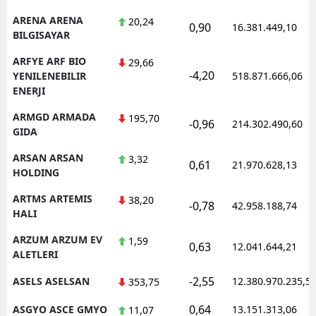
ARENA ARENA
20,24
0,90
16.381.449,10
BILGISAYAR
ARFYE ARF BIO
29,66
-4,20
YENILENEBILIR
518.871.666,06
ENERJI
ARMGD ARMADA
195,70
-0,96
214.302.490,60
GIDA
ARSAN ARSAN
3,32
0,61
21.970.628,13
HOLDING
ARTMS ARTEMIS
38,20
-0,78
42.958.188,74
HALI
ARZUM ARZUM EV
1,59
0,63
12.041.644,21
ALETLERI
-2,55
ASELS ASELSAN
12.380.970.235,5
353,75
0,64
ASGYO ASCE GMYO
13.151.313,06
11,07