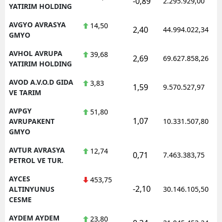
-0,89
2.295.929,00
YATIRIM HOLDING
AVGYO AVRASYA
14,50
2,40
44.994.022,34
GMYO
AVHOL AVRUPA
39,68
2,69
69.627.858,26
YATIRIM HOLDING
AVOD A.V.O.D GIDA
3,83
1,59
9.570.527,97
VE TARIM
AVPGY
51,80
1,07
AVRUPAKENT
10.331.507,80
GMYO
AVTUR AVRASYA
12,74
0,71
7.463.383,75
PETROL VE TUR.
AYCES
453,75
-2,10
ALTINYUNUS
30.146.105,50
CESME
AYDEM AYDEM
23,80