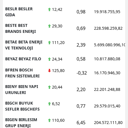
BESLR BESLER
12,42
0,98
19.918.755,95
GIDA
BESTE BEST
29,30
0,69
228.598.259,82
BRANDS ENERJI
BETAE BETA ENERJI
111,20
2,39
5.699.080.996,10
VE TEKNOLOJI
0,58
BEYAZ BEYAZ FILO
10.817.880,08
24,34
BFREN BOSCH
125,80
-0,32
16.170.946,30
FREN SISTEMLERI
BIENY BIEN YAPI
20,44
2,20
22.201.248,88
URUNLERI
BIGCH BUYUK
6,52
0,77
29.579.015,40
SEFLER BIGCHEFS
BIGEN BIRLESIM
110,60
6,45
204.572.111,80
GRUP ENERJI