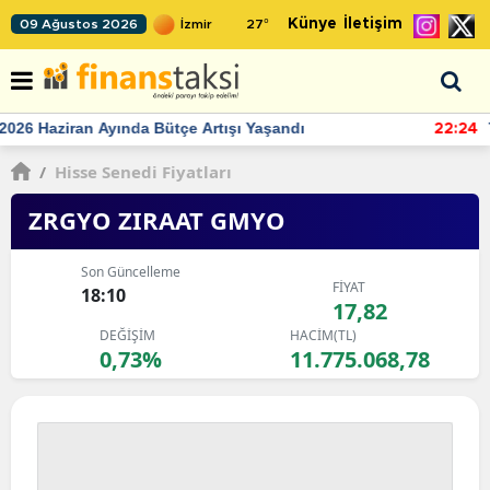
Künye
İletişim
09 Ağustos 2026
27
°
TCMB'nin rezervlerinde artan momentum devam ediyor
22:24
/
Hisse Senedi Fiyatları
ZRGYO ZIRAAT GMYO
Son Güncelleme
FİYAT
18:10
17,82
DEĞİŞİM
HACİM(TL)
0,73%
11.775.068,78