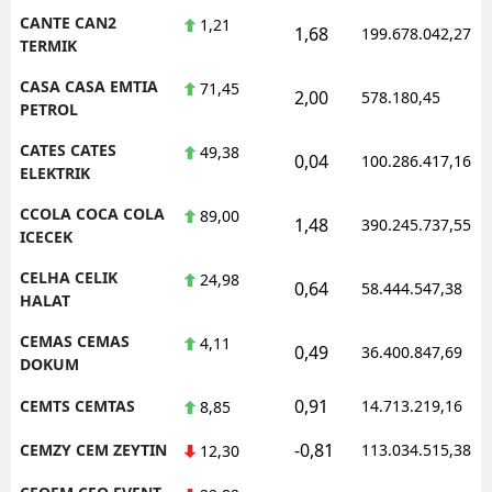
CANTE CAN2
1,21
1,68
199.678.042,27
TERMIK
CASA CASA EMTIA
71,45
2,00
578.180,45
PETROL
CATES CATES
49,38
0,04
100.286.417,16
ELEKTRIK
CCOLA COCA COLA
89,00
1,48
390.245.737,55
ICECEK
CELHA CELIK
24,98
0,64
58.444.547,38
HALAT
CEMAS CEMAS
4,11
0,49
36.400.847,69
DOKUM
0,91
CEMTS CEMTAS
14.713.219,16
8,85
-0,81
CEMZY CEM ZEYTIN
113.034.515,38
12,30