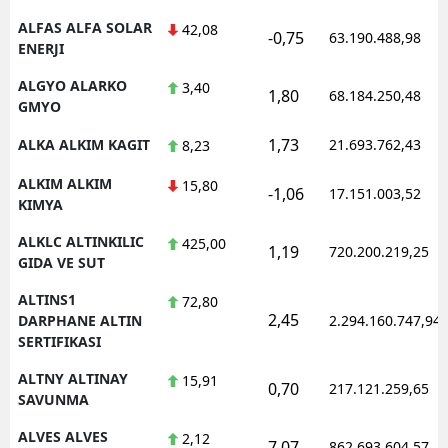
ALFAS ALFA SOLAR
42,08
-0,75
63.190.488,98
ENERJI
ALGYO ALARKO
3,40
1,80
68.184.250,48
GMYO
1,73
ALKA ALKIM KAGIT
21.693.762,43
8,23
ALKIM ALKIM
15,80
-1,06
17.151.003,52
KIMYA
ALKLC ALTINKILIC
425,00
1,19
720.200.219,25
GIDA VE SUT
ALTINS1
72,80
2,45
DARPHANE ALTIN
2.294.160.747,94
SERTIFIKASI
ALTNY ALTINAY
15,91
0,70
217.121.259,65
SAVUNMA
ALVES ALVES
2,12
7,07
862.693.604,57