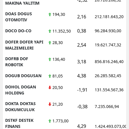
MAKINA YALITIM
DOAS DOGUS
194,30
2,16
212.181.643,20
OTOMOTIV
0,38
DOCO DO-CO
96.284.930,00
11.352,50
DOFER DOFER YAPI
28,30
2,54
19.621.747,32
MALZEMELERI
DOFRB DOF
136,40
3,18
856.816.246,40
ROBOTIK
4,38
DOGUB DOGUSAN
26.285.582,45
81,05
DOHOL DOGAN
20,50
-1,91
131.554.567,36
HOLDING
DOKTA DOKTAS
21,20
-0,38
7.235.066,94
DOKUMCULUK
DSTKF DESTEK
1.773,00
4,29
FINANS
1.424.493.073,00