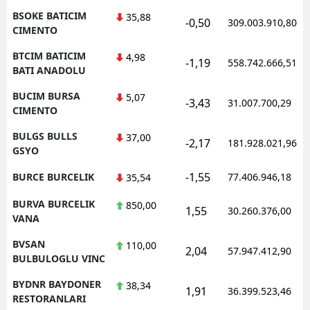
BSOKE BATICIM
35,88
-0,50
309.003.910,80
CIMENTO
BTCIM BATICIM
4,98
-1,19
558.742.666,51
BATI ANADOLU
BUCIM BURSA
5,07
-3,43
31.007.700,29
CIMENTO
BULGS BULLS
37,00
-2,17
181.928.021,96
GSYO
-1,55
BURCE BURCELIK
77.406.946,18
35,54
BURVA BURCELIK
850,00
1,55
30.260.376,00
VANA
BVSAN
110,00
2,04
57.947.412,90
BULBULOGLU VINC
BYDNR BAYDONER
38,34
1,91
36.399.523,46
RESTORANLARI