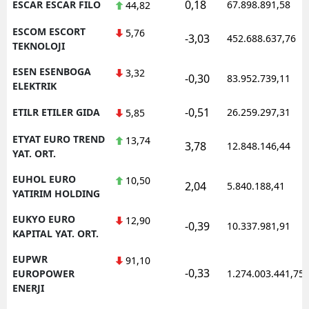
0,18
ESCAR ESCAR FILO
67.898.891,58
44,82
ESCOM ESCORT
5,76
-3,03
452.688.637,76
TEKNOLOJI
ESEN ESENBOGA
3,32
-0,30
83.952.739,11
ELEKTRIK
-0,51
ETILR ETILER GIDA
26.259.297,31
5,85
ETYAT EURO TREND
13,74
3,78
12.848.146,44
YAT. ORT.
EUHOL EURO
10,50
2,04
5.840.188,41
YATIRIM HOLDING
EUKYO EURO
12,90
-0,39
10.337.981,91
KAPITAL YAT. ORT.
EUPWR
91,10
-0,33
EUROPOWER
1.274.003.441,75
ENERJI