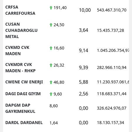
CRFSA
191,40
10,00
543.467.310,70
CARREFOURSA
CUSAN
24,50
3,64
CUHADAROGLU
15.435.737,28
METAL
CVKMD CVK
16,60
9,14
1.045.206.754,97
MADEN
CVKMDR CVK
26,32
9,39
282.966.110,94
MADEN - RHKP
5,88
CWENE CW ENERJI
11.230.937.061,6
46,80
2,56
DAGI DAGI GIYIM
118.683.371,44
9,60
DAPGM DAP
8,60
0,00
326.624.976,07
GAYRIMENKUL
0,00
DARDL DARDANEL
18.130.157,34
1,64