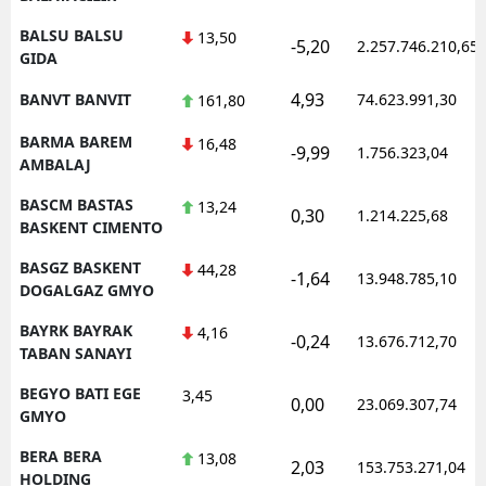
BALSU BALSU
13,50
-5,20
2.257.746.210,65
GIDA
4,93
BANVT BANVIT
74.623.991,30
161,80
BARMA BAREM
16,48
-9,99
1.756.323,04
AMBALAJ
BASCM BASTAS
13,24
0,30
1.214.225,68
BASKENT CIMENTO
BASGZ BASKENT
44,28
-1,64
13.948.785,10
DOGALGAZ GMYO
BAYRK BAYRAK
4,16
-0,24
13.676.712,70
TABAN SANAYI
BEGYO BATI EGE
3,45
0,00
23.069.307,74
GMYO
BERA BERA
13,08
2,03
153.753.271,04
HOLDING