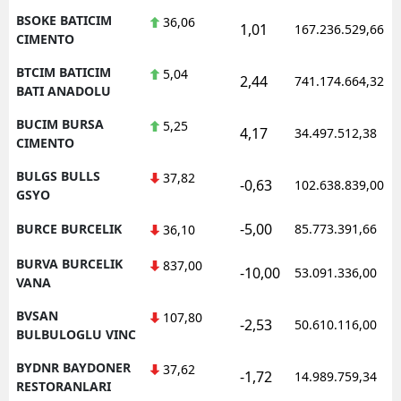
BSOKE BATICIM
36,06
1,01
167.236.529,66
CIMENTO
BTCIM BATICIM
5,04
2,44
741.174.664,32
BATI ANADOLU
BUCIM BURSA
5,25
4,17
34.497.512,38
CIMENTO
BULGS BULLS
37,82
-0,63
102.638.839,00
GSYO
-5,00
BURCE BURCELIK
85.773.391,66
36,10
BURVA BURCELIK
837,00
-10,00
53.091.336,00
VANA
BVSAN
107,80
-2,53
50.610.116,00
BULBULOGLU VINC
BYDNR BAYDONER
37,62
-1,72
14.989.759,34
RESTORANLARI