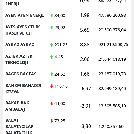
0,94
38.473.177,44
ENERJI
1,98
AYEN AYEN ENERJI
47.786.260,98
34,00
AYES AYES CELIK
29,92
5,65
20.590.376,04
HASIR VE CIT
8,88
AYGAZ AYGAZ
921.219.500,75
291,25
AZTEK AZTEK
4,45
2,06
21.644.618,19
TEKNOLOJI
1,66
BAGFS BAGFAS
23.187.019,78
24,52
BAHKM BAHADIR
116,10
-6,97
82.949.189,40
KIMYA
BAKAB BAK
44,00
-2,91
13.505.585,10
AMBALAJ
BALAT
73,25
-3,30
BALATACILAR
1.240.357,60
BALATACILIK