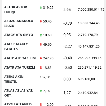
ASTOR ASTOR
319,25
2,65
7.000.380.614,75
ENERJI
ASUZU ANADOLU
50,40
-0,79
13.038.344,45
ISUZU
0,95
ATAGY ATA GMYO
2.719.178,79
10,60
ATAKP ATAKEY
49,60
-2,27
45.147.831,26
PATATES
-0,40
ATATP ATP YAZILIM
265.292.398,15
247,70
-0,50
ATATR ATA TURIZM
230.271.119,32
13,85
ATEKS AKIN
102,50
0,00
696.180,00
TEKSTIL
ATLAS ATLAS YAT.
7,16
1,27
2.410.932,84
ORT.
ATSYH ATLANTIS
112,00