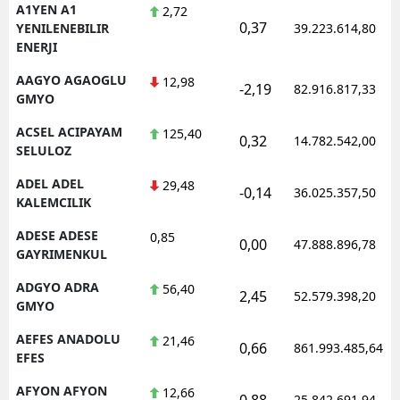
A1YEN A1
2,72
0,37
YENILENEBILIR
39.223.614,80
ENERJI
AAGYO AGAOGLU
12,98
-2,19
82.916.817,33
GMYO
ACSEL ACIPAYAM
125,40
0,32
14.782.542,00
SELULOZ
ADEL ADEL
29,48
-0,14
36.025.357,50
KALEMCILIK
ADESE ADESE
0,85
0,00
47.888.896,78
GAYRIMENKUL
ADGYO ADRA
56,40
2,45
52.579.398,20
GMYO
AEFES ANADOLU
21,46
0,66
861.993.485,64
EFES
AFYON AFYON
12,66
0,88
25.842.691,94