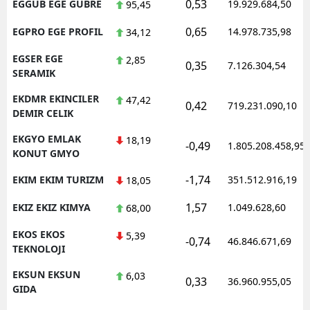
0,53
EGGUB EGE GUBRE
19.929.684,50
95,45
0,65
EGPRO EGE PROFIL
14.978.735,98
34,12
EGSER EGE
2,85
0,35
7.126.304,54
SERAMIK
EKDMR EKINCILER
47,42
0,42
719.231.090,10
DEMIR CELIK
EKGYO EMLAK
18,19
-0,49
1.805.208.458,95
KONUT GMYO
-1,74
EKIM EKIM TURIZM
351.512.916,19
18,05
1,57
EKIZ EKIZ KIMYA
1.049.628,60
68,00
EKOS EKOS
5,39
-0,74
46.846.671,69
TEKNOLOJI
EKSUN EKSUN
6,03
0,33
36.960.955,05
GIDA