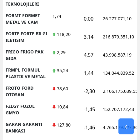
TEKNOLOJILERI
FORMT FORMET
1,74
0,00
26.277.071,10
METAL VE CAM
FORTE FORTE BILGI
118,20
3,14
216.879.351,10
ILETISIM
FRIGO FRIGO PAK
2,29
4,57
43.998.587,19
GIDA
FRMPL FORMUL
35,24
1,44
134.044.839,52
PLASTIK VE METAL
FROTO FORD
78,60
-2,30
2.106.175.039,55
OTOSAN
FZLGY FUZUL
10,84
-1,45
152.707.172,43
GMYO
GARAN GARANTI
127,80
-1,46
4.765.179.127,80
BANKASI