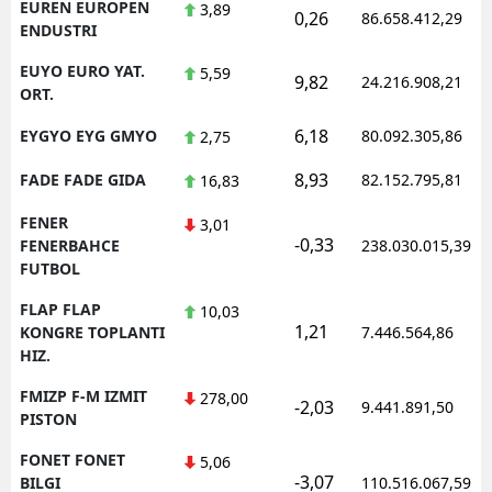
EUREN EUROPEN
3,89
0,26
86.658.412,29
ENDUSTRI
EUYO EURO YAT.
5,59
9,82
24.216.908,21
ORT.
6,18
EYGYO EYG GMYO
80.092.305,86
2,75
8,93
FADE FADE GIDA
82.152.795,81
16,83
FENER
3,01
-0,33
FENERBAHCE
238.030.015,39
FUTBOL
FLAP FLAP
10,03
1,21
KONGRE TOPLANTI
7.446.564,86
HIZ.
FMIZP F-M IZMIT
278,00
-2,03
9.441.891,50
PISTON
FONET FONET
5,06
-3,07
BILGI
110.516.067,59