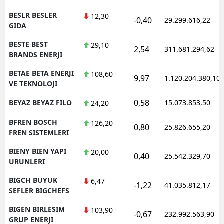
BESLR BESLER
12,30
-0,40
29.299.616,22
GIDA
BESTE BEST
29,10
2,54
311.681.294,62
BRANDS ENERJI
BETAE BETA ENERJI
108,60
9,97
1.120.204.380,10
VE TEKNOLOJI
0,58
BEYAZ BEYAZ FILO
15.073.853,50
24,20
BFREN BOSCH
126,20
0,80
25.826.655,20
FREN SISTEMLERI
BIENY BIEN YAPI
20,00
0,40
25.542.329,70
URUNLERI
BIGCH BUYUK
6,47
-1,22
41.035.812,17
SEFLER BIGCHEFS
BIGEN BIRLESIM
103,90
-0,67
232.992.563,90
GRUP ENERJI