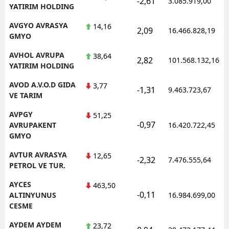
-2,61
3.085.919,00
YATIRIM HOLDING
AVGYO AVRASYA
14,16
2,09
16.466.828,19
GMYO
AVHOL AVRUPA
38,64
2,82
101.568.132,16
YATIRIM HOLDING
AVOD A.V.O.D GIDA
3,77
-1,31
9.463.723,67
VE TARIM
AVPGY
51,25
-0,97
AVRUPAKENT
16.420.722,45
GMYO
AVTUR AVRASYA
12,65
-2,32
7.476.555,64
PETROL VE TUR.
AYCES
463,50
-0,11
ALTINYUNUS
16.984.699,00
CESME
AYDEM AYDEM
23,72