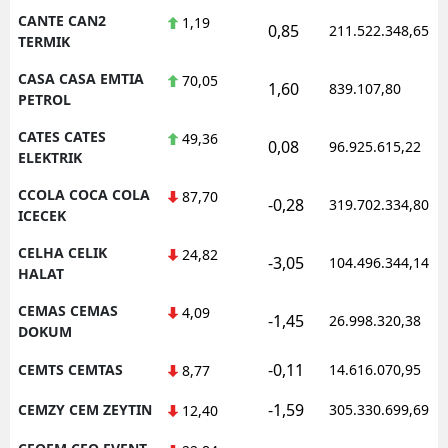
CANTE CAN2
1,19
0,85
211.522.348,65
TERMIK
CASA CASA EMTIA
70,05
1,60
839.107,80
PETROL
CATES CATES
49,36
0,08
96.925.615,22
ELEKTRIK
CCOLA COCA COLA
87,70
-0,28
319.702.334,80
ICECEK
CELHA CELIK
24,82
-3,05
104.496.344,14
HALAT
CEMAS CEMAS
4,09
-1,45
26.998.320,38
DOKUM
-0,11
CEMTS CEMTAS
14.616.070,95
8,77
-1,59
CEMZY CEM ZEYTIN
305.330.699,69
12,40