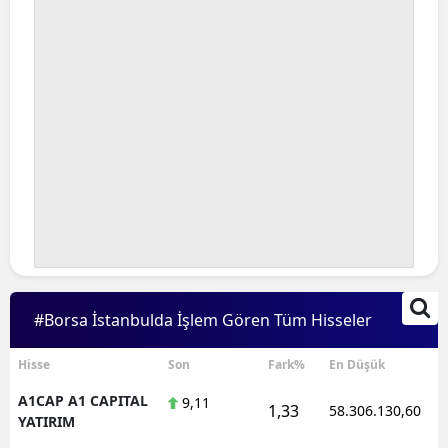
#Borsa İstanbulda İşlem Gören Tüm Hisseler
Hisse
Son
Fark%
En Düşük
A1CAP A1 CAPITAL
9,11
1,33
58.306.130,60
YATIRIM