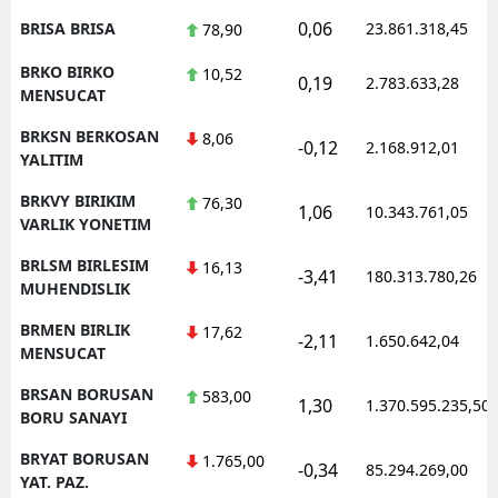
0,06
BRISA BRISA
23.861.318,45
78,90
BRKO BIRKO
10,52
0,19
2.783.633,28
MENSUCAT
BRKSN BERKOSAN
8,06
-0,12
2.168.912,01
YALITIM
BRKVY BIRIKIM
76,30
1,06
10.343.761,05
VARLIK YONETIM
BRLSM BIRLESIM
16,13
-3,41
180.313.780,26
MUHENDISLIK
BRMEN BIRLIK
17,62
-2,11
1.650.642,04
MENSUCAT
BRSAN BORUSAN
583,00
1,30
1.370.595.235,50
BORU SANAYI
BRYAT BORUSAN
1.765,00
-0,34
85.294.269,00
YAT. PAZ.