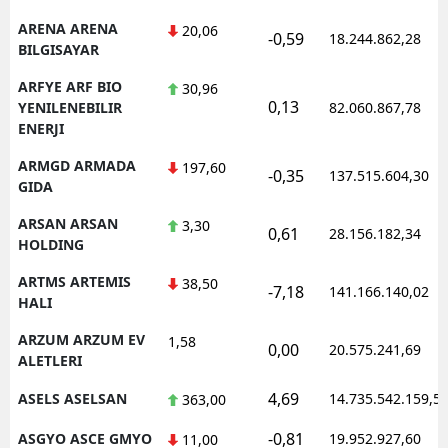
ARENA ARENA
20,06
-0,59
18.244.862,28
BILGISAYAR
ARFYE ARF BIO
30,96
0,13
YENILENEBILIR
82.060.867,78
ENERJI
ARMGD ARMADA
197,60
-0,35
137.515.604,30
GIDA
ARSAN ARSAN
3,30
0,61
28.156.182,34
HOLDING
ARTMS ARTEMIS
38,50
-7,18
141.166.140,02
HALI
ARZUM ARZUM EV
1,58
0,00
20.575.241,69
ALETLERI
4,69
ASELS ASELSAN
14.735.542.159,5
363,00
-0,81
ASGYO ASCE GMYO
19.952.927,60
11,00