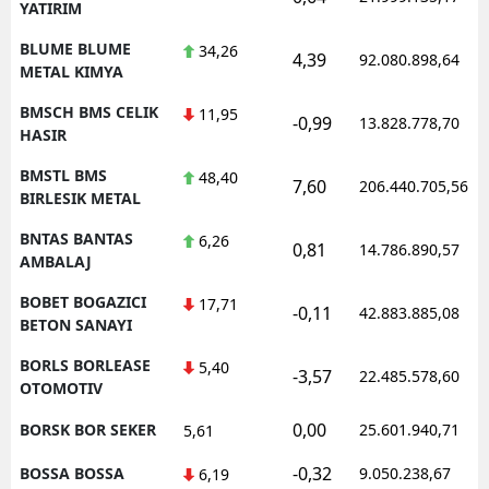
YATIRIM
BLUME BLUME
34,26
4,39
92.080.898,64
METAL KIMYA
BMSCH BMS CELIK
11,95
-0,99
13.828.778,70
HASIR
BMSTL BMS
48,40
7,60
206.440.705,56
BIRLESIK METAL
BNTAS BANTAS
6,26
0,81
14.786.890,57
AMBALAJ
BOBET BOGAZICI
17,71
-0,11
42.883.885,08
BETON SANAYI
BORLS BORLEASE
5,40
-3,57
22.485.578,60
OTOMOTIV
0,00
BORSK BOR SEKER
25.601.940,71
5,61
-0,32
BOSSA BOSSA
9.050.238,67
6,19