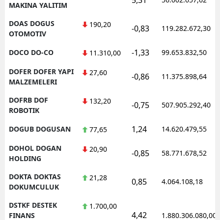
MAKINA YALITIM
DOAS DOGUS
190,20
-0,83
119.282.672,30
OTOMOTIV
-1,33
DOCO DO-CO
99.653.832,50
11.310,00
DOFER DOFER YAPI
27,60
-0,86
11.375.898,64
MALZEMELERI
DOFRB DOF
132,20
-0,75
507.905.292,40
ROBOTIK
1,24
DOGUB DOGUSAN
14.620.479,55
77,65
DOHOL DOGAN
20,90
-0,85
58.771.678,52
HOLDING
DOKTA DOKTAS
21,28
0,85
4.064.108,18
DOKUMCULUK
DSTKF DESTEK
1.700,00
4,42
FINANS
1.880.306.080,00