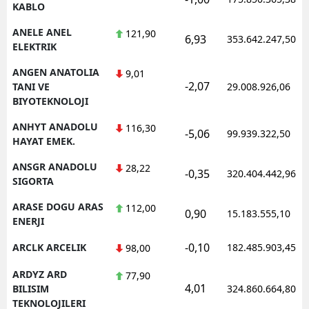
KABLO
ANELE ANEL
121,90
6,93
353.642.247,50
ELEKTRIK
ANGEN ANATOLIA
9,01
-2,07
TANI VE
29.008.926,06
BIYOTEKNOLOJI
ANHYT ANADOLU
116,30
-5,06
99.939.322,50
HAYAT EMEK.
ANSGR ANADOLU
28,22
-0,35
320.404.442,96
SIGORTA
ARASE DOGU ARAS
112,00
0,90
15.183.555,10
ENERJI
-0,10
ARCLK ARCELIK
182.485.903,45
98,00
ARDYZ ARD
77,90
4,01
BILISIM
324.860.664,80
TEKNOLOJILERI