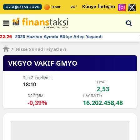
Künye
İletişim
07 Ağustos 2026
26
°
TCMB'nin rezervlerinde artan momentum devam ediyor
22:24
/
Hisse Senedi Fiyatları
VKGYO VAKIF GMYO
Son Güncelleme
FİYAT
18:10
2,53
DEĞİŞİM
HACİM(TL)
-0,39%
16.202.458,48