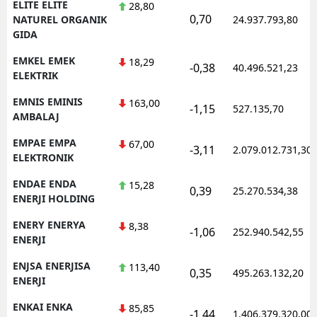
ELITE ELITE
28,80
0,70
NATUREL ORGANIK
24.937.793,80
GIDA
EMKEL EMEK
18,29
-0,38
40.496.521,23
ELEKTRIK
EMNIS EMINIS
163,00
-1,15
527.135,70
AMBALAJ
EMPAE EMPA
67,00
-3,11
2.079.012.731,30
ELEKTRONIK
ENDAE ENDA
15,28
0,39
25.270.534,38
ENERJI HOLDING
ENERY ENERYA
8,38
-1,06
252.940.542,55
ENERJI
ENJSA ENERJISA
113,40
0,35
495.263.132,20
ENERJI
ENKAI ENKA
85,85
-1,44
1.406.379.320,00