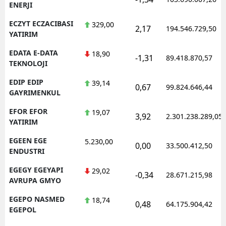
ENERJI
ECZYT ECZACIBASI
329,00
2,17
194.546.729,50
YATIRIM
EDATA E-DATA
18,90
-1,31
89.418.870,57
TEKNOLOJI
EDIP EDIP
39,14
0,67
99.824.646,44
GAYRIMENKUL
EFOR EFOR
19,07
3,92
2.301.238.289,05
YATIRIM
EGEEN EGE
5.230,00
0,00
33.500.412,50
ENDUSTRI
EGEGY EGEYAPI
29,02
-0,34
28.671.215,98
AVRUPA GMYO
EGEPO NASMED
18,74
0,48
64.175.904,42
EGEPOL