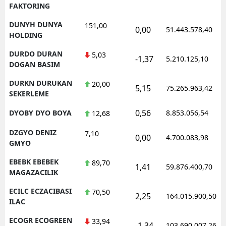
FAKTORING
DUNYH DUNYA
151,00
0,00
51.443.578,40
HOLDING
DURDO DURAN
5,03
-1,37
5.210.125,10
DOGAN BASIM
DURKN DURUKAN
20,00
5,15
75.265.963,42
SEKERLEME
0,56
DYOBY DYO BOYA
8.853.056,54
12,68
DZGYO DENIZ
7,10
0,00
4.700.083,98
GMYO
EBEBK EBEBEK
89,70
1,41
59.876.400,70
MAGAZACILIK
ECILC ECZACIBASI
70,50
2,25
164.015.900,50
ILAC
ECOGR ECOGREEN
33,94
-1,34
103.690.007,26