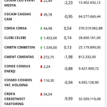
CEOEM CEO EVENT
22,84
-2,23
15.902.932,12
MEDYA
CGCAM CAGDAS
39,78
-0,95
64.277.660,44
CAM
0,54
CIMSA CIMSA
370.519.962,88
44,98
0,14
CLEBI CELEBI
28.600.161,00
1.453,00
0,13
CMBTN CIMBETON
25.179.899,00
1.534,00
-1,98
CMENT CIMENTAS
812.332,00
272,75
CONSE CONSUS
2,24
-0,88
9.427.909,72
ENERJI
COSMO COSMOS
116,30
-0,94
4.692.128,90
YAT. HOLDING
CRDFA
34,04
-9,99
CREDITWEST
32.509.119,08
FAKTORING