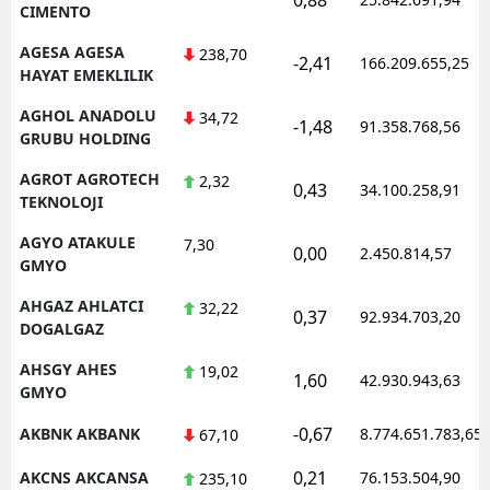
CIMENTO
AGESA AGESA
238,70
-2,41
166.209.655,25
HAYAT EMEKLILIK
AGHOL ANADOLU
34,72
-1,48
91.358.768,56
GRUBU HOLDING
AGROT AGROTECH
2,32
0,43
34.100.258,91
TEKNOLOJI
AGYO ATAKULE
7,30
0,00
2.450.814,57
GMYO
AHGAZ AHLATCI
32,22
0,37
92.934.703,20
DOGALGAZ
AHSGY AHES
19,02
1,60
42.930.943,63
GMYO
-0,67
AKBNK AKBANK
8.774.651.783,65
67,10
0,21
AKCNS AKCANSA
76.153.504,90
235,10