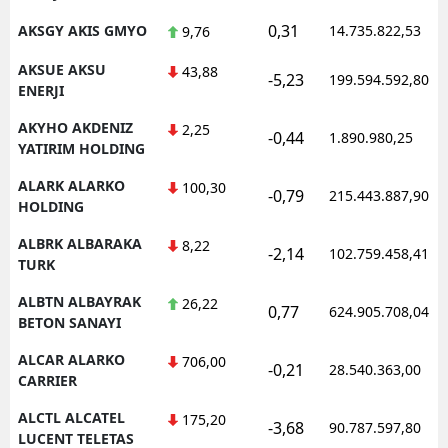
0,31
AKSGY AKIS GMYO
14.735.822,53
9,76
AKSUE AKSU
43,88
-5,23
199.594.592,80
ENERJI
AKYHO AKDENIZ
2,25
-0,44
1.890.980,25
YATIRIM HOLDING
ALARK ALARKO
100,30
-0,79
215.443.887,90
HOLDING
ALBRK ALBARAKA
8,22
-2,14
102.759.458,41
TURK
ALBTN ALBAYRAK
26,22
0,77
624.905.708,04
BETON SANAYI
ALCAR ALARKO
706,00
-0,21
28.540.363,00
CARRIER
ALCTL ALCATEL
175,20
-3,68
90.787.597,80
LUCENT TELETAS