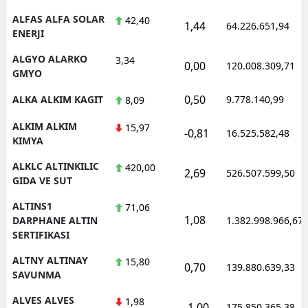
ALFAS ALFA SOLAR
42,40
1,44
64.226.651,94
ENERJI
ALGYO ALARKO
3,34
0,00
120.008.309,71
GMYO
0,50
ALKA ALKIM KAGIT
9.778.140,99
8,09
ALKIM ALKIM
15,97
-0,81
16.525.582,48
KIMYA
ALKLC ALTINKILIC
420,00
2,69
526.507.599,50
GIDA VE SUT
ALTINS1
71,06
1,08
DARPHANE ALTIN
1.382.998.966,67
SERTIFIKASI
ALTNY ALTINAY
15,80
0,70
139.880.639,33
SAVUNMA
ALVES ALVES
1,98
-1,00
175.850.365,38