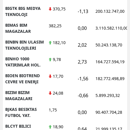
BIGTK BIG MEDYA
370,75
-1,13
200.132.747,00
TEKNOLOJI
BIMAS BIM
382,25
0,00
3.110.582.110,00
MAGAZALAR
BINBN BIN ULASIM
182,10
2,02
50.243.138,70
TEKNOLOJILERI
BINHO 1000
9,78
2,73
164.727.594,19
YATIRIMLAR HOL.
BIOEN BIOTREND
17,70
-1,56
182.772.498,89
CEVRE VE ENERJI
BIZIM BIZIM
24,08
-0,66
5.899.293,32
MAGAZALARI
BJKAS BESIKTAS
1,75
0,00
90.407.704,28
FUTBOL YAT.
BLCYT BILICI
18,90
0,64
21.999.135,17