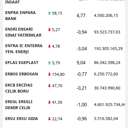
INSAAT
ENPRA ENPARA
58,15
4,77
4.500.206,15
BANK
ENSRI ENSARI
5,27
-0,94
93.523.737,63
SINAI YATIRIMLAR
ENTRA IC ENTERRA
4,78
-3,04
192.305.165,29
YEN. ENERJI
9,04
EPLAS EGEPLAST
86.342.398,24
5,79
-0,77
ERBOS ERBOSAN
6.250.772,60
154,80
ERCB ERCIYAS
47,70
-0,21
30.743.990,60
CELIK BORU
EREGL EREGLI
41,56
-1,00
4.601.925.734,44
DEMIR CELIK
-0,96
ERSU ERSU GIDA
5.516.582,04
22,74