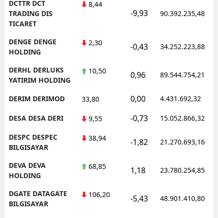
DCTTR DCT
8,44
-9,93
TRADING DIS
90.392.235,48
TICARET
DENGE DENGE
2,30
-0,43
34.252.223,88
HOLDING
DERHL DERLUKS
10,50
0,96
89.544.754,21
YATIRIM HOLDING
0,00
DERIM DERIMOD
4.431.692,32
33,80
-0,73
DESA DESA DERI
15.052.866,32
9,55
DESPC DESPEC
38,94
-1,82
21.270.693,16
BILGISAYAR
DEVA DEVA
68,85
1,18
23.780.254,85
HOLDING
DGATE DATAGATE
106,20
-5,43
48.901.410,80
BILGISAYAR