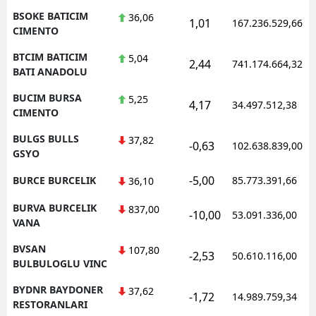
BSOKE BATICIM
36,06
1,01
167.236.529,66
CIMENTO
BTCIM BATICIM
5,04
2,44
741.174.664,32
BATI ANADOLU
BUCIM BURSA
5,25
4,17
34.497.512,38
CIMENTO
BULGS BULLS
37,82
-0,63
102.638.839,00
GSYO
-5,00
BURCE BURCELIK
85.773.391,66
36,10
BURVA BURCELIK
837,00
-10,00
53.091.336,00
VANA
BVSAN
107,80
-2,53
50.610.116,00
BULBULOGLU VINC
BYDNR BAYDONER
37,62
-1,72
14.989.759,34
RESTORANLARI