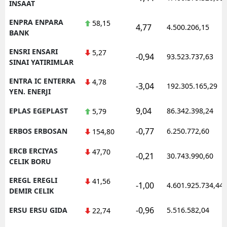
INSAAT
ENPRA ENPARA
58,15
4,77
4.500.206,15
BANK
ENSRI ENSARI
5,27
-0,94
93.523.737,63
SINAI YATIRIMLAR
ENTRA IC ENTERRA
4,78
-3,04
192.305.165,29
YEN. ENERJI
9,04
EPLAS EGEPLAST
86.342.398,24
5,79
-0,77
ERBOS ERBOSAN
6.250.772,60
154,80
ERCB ERCIYAS
47,70
-0,21
30.743.990,60
CELIK BORU
EREGL EREGLI
41,56
-1,00
4.601.925.734,44
DEMIR CELIK
-0,96
ERSU ERSU GIDA
5.516.582,04
22,74