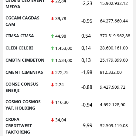
CEOEM CEO EVENT
22,84
-2,23
15.902.932,12
MEDYA
CGCAM CAGDAS
39,78
-0,95
64.277.660,44
CAM
0,54
CIMSA CIMSA
370.519.962,88
44,98
0,14
CLEBI CELEBI
28.600.161,00
1.453,00
0,13
CMBTN CIMBETON
25.179.899,00
1.534,00
-1,98
CMENT CIMENTAS
812.332,00
272,75
CONSE CONSUS
2,24
-0,88
9.427.909,72
ENERJI
COSMO COSMOS
116,30
-0,94
4.692.128,90
YAT. HOLDING
CRDFA
34,04
-9,99
CREDITWEST
32.509.119,08
FAKTORING