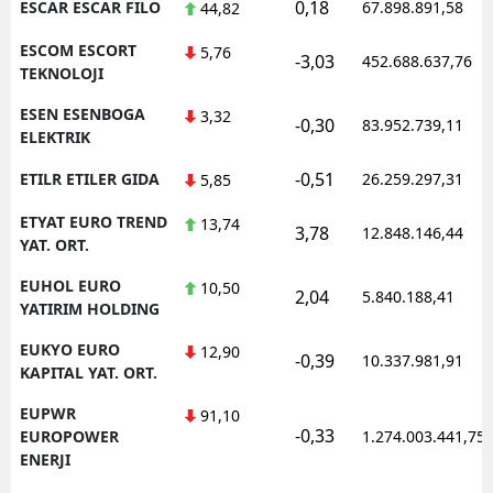
0,18
ESCAR ESCAR FILO
67.898.891,58
44,82
ESCOM ESCORT
5,76
-3,03
452.688.637,76
TEKNOLOJI
ESEN ESENBOGA
3,32
-0,30
83.952.739,11
ELEKTRIK
-0,51
ETILR ETILER GIDA
26.259.297,31
5,85
ETYAT EURO TREND
13,74
3,78
12.848.146,44
YAT. ORT.
EUHOL EURO
10,50
2,04
5.840.188,41
YATIRIM HOLDING
EUKYO EURO
12,90
-0,39
10.337.981,91
KAPITAL YAT. ORT.
EUPWR
91,10
-0,33
EUROPOWER
1.274.003.441,75
ENERJI