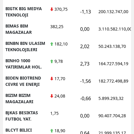
BIGTK BIG MEDYA
370,75
-1,13
200.132.747,00
TEKNOLOJI
BIMAS BIM
382,25
0,00
3.110.582.110,00
MAGAZALAR
BINBN BIN ULASIM
182,10
2,02
50.243.138,70
TEKNOLOJILERI
BINHO 1000
9,78
2,73
164.727.594,19
YATIRIMLAR HOL.
BIOEN BIOTREND
17,70
-1,56
182.772.498,89
CEVRE VE ENERJI
BIZIM BIZIM
24,08
-0,66
5.899.293,32
MAGAZALARI
BJKAS BESIKTAS
1,75
0,00
90.407.704,28
FUTBOL YAT.
BLCYT BILICI
18,90
0,64
21.999.135,17