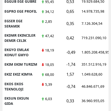
0,53
EGGUB EGE GUBRE
19.929.684,50
95,45
0,65
EGPRO EGE PROFIL
14.978.735,98
34,12
EGSER EGE
2,85
0,35
7.126.304,54
SERAMIK
EKDMR EKINCILER
47,42
0,42
719.231.090,10
DEMIR CELIK
EKGYO EMLAK
18,19
-0,49
1.805.208.458,95
KONUT GMYO
-1,74
EKIM EKIM TURIZM
351.512.916,19
18,05
1,57
EKIZ EKIZ KIMYA
1.049.628,60
68,00
EKOS EKOS
5,39
-0,74
46.846.671,69
TEKNOLOJI
EKSUN EKSUN
6,03
0,33
36.960.955,05
GIDA