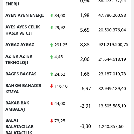
0,94
38.473.177,44
ENERJI
1,98
AYEN AYEN ENERJI
47.786.260,98
34,00
AYES AYES CELIK
29,92
5,65
20.590.376,04
HASIR VE CIT
8,88
AYGAZ AYGAZ
921.219.500,75
291,25
AZTEK AZTEK
4,45
2,06
21.644.618,19
TEKNOLOJI
1,66
BAGFS BAGFAS
23.187.019,78
24,52
BAHKM BAHADIR
116,10
-6,97
82.949.189,40
KIMYA
BAKAB BAK
44,00
-2,91
13.505.585,10
AMBALAJ
BALAT
73,25
-3,30
BALATACILAR
1.240.357,60
BALATACILIK