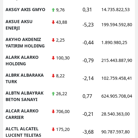
0,31
AKSGY AKIS GMYO
14.735.822,53
9,76
AKSUE AKSU
43,88
-5,23
199.594.592,80
ENERJI
AKYHO AKDENIZ
2,25
-0,44
1.890.980,25
YATIRIM HOLDING
ALARK ALARKO
100,30
-0,79
215.443.887,90
HOLDING
ALBRK ALBARAKA
8,22
-2,14
102.759.458,41
TURK
ALBTN ALBAYRAK
26,22
0,77
624.905.708,04
BETON SANAYI
ALCAR ALARKO
706,00
-0,21
28.540.363,00
CARRIER
ALCTL ALCATEL
175,20
-3,68
90.787.597,80
LUCENT TELETAS