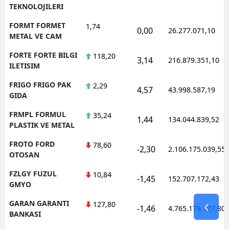
TEKNOLOJILERI
FORMT FORMET
1,74
0,00
26.277.071,10
METAL VE CAM
FORTE FORTE BILGI
118,20
3,14
216.879.351,10
ILETISIM
FRIGO FRIGO PAK
2,29
4,57
43.998.587,19
GIDA
FRMPL FORMUL
35,24
1,44
134.044.839,52
PLASTIK VE METAL
FROTO FORD
78,60
-2,30
2.106.175.039,55
OTOSAN
FZLGY FUZUL
10,84
-1,45
152.707.172,43
GMYO
GARAN GARANTI
127,80
-1,46
4.765.179.127,80
BANKASI