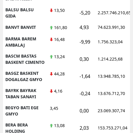
BALSU BALSU
13,50
-5,20
2.257.746.210,65
GIDA
4,93
BANVT BANVIT
74.623.991,30
161,80
BARMA BAREM
16,48
-9,99
1.756.323,04
AMBALAJ
BASCM BASTAS
13,24
0,30
1.214.225,68
BASKENT CIMENTO
BASGZ BASKENT
44,28
-1,64
13.948.785,10
DOGALGAZ GMYO
BAYRK BAYRAK
4,16
-0,24
13.676.712,70
TABAN SANAYI
BEGYO BATI EGE
3,45
0,00
23.069.307,74
GMYO
BERA BERA
13,08
2,03
153.753.271,04
HOLDING