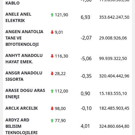
KABLO
ANELE ANEL
121,90
6,93
353.642.247,50
ELEKTRIK
ANGEN ANATOLIA
9,01
-2,07
TANI VE
29.008.926,06
BIYOTEKNOLOJI
ANHYT ANADOLU
116,30
-5,06
99.939.322,50
HAYAT EMEK.
ANSGR ANADOLU
28,22
-0,35
320.404.442,96
SIGORTA
ARASE DOGU ARAS
112,00
0,90
15.183.555,10
ENERJI
-0,10
ARCLK ARCELIK
182.485.903,45
98,00
ARDYZ ARD
77,90
4,01
BILISIM
324.860.664,80
TEKNOLOJILERI