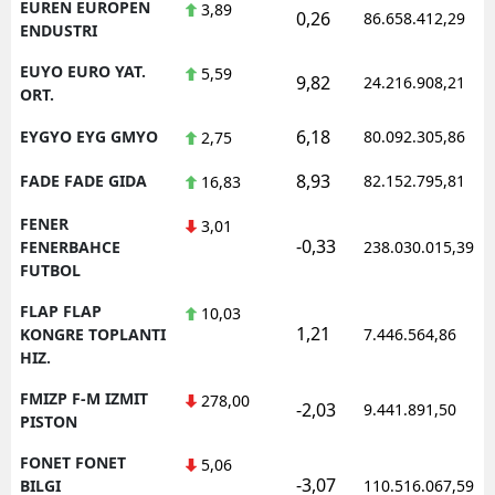
EUREN EUROPEN
3,89
0,26
86.658.412,29
ENDUSTRI
EUYO EURO YAT.
5,59
9,82
24.216.908,21
ORT.
6,18
EYGYO EYG GMYO
80.092.305,86
2,75
8,93
FADE FADE GIDA
82.152.795,81
16,83
FENER
3,01
-0,33
FENERBAHCE
238.030.015,39
FUTBOL
FLAP FLAP
10,03
1,21
KONGRE TOPLANTI
7.446.564,86
HIZ.
FMIZP F-M IZMIT
278,00
-2,03
9.441.891,50
PISTON
FONET FONET
5,06
-3,07
BILGI
110.516.067,59