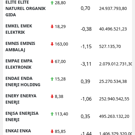
ELITE ELITE
28,80
0,70
NATUREL ORGANIK
24.937.793,80
GIDA
EMKEL EMEK
18,29
-0,38
40.496.521,23
ELEKTRIK
EMNIS EMINIS
163,00
-1,15
527.135,70
AMBALAJ
EMPAE EMPA
67,00
-3,11
2.079.012.731,30
ELEKTRONIK
ENDAE ENDA
15,28
0,39
25.270.534,38
ENERJI HOLDING
ENERY ENERYA
8,38
-1,06
252.940.542,55
ENERJI
ENJSA ENERJISA
113,40
0,35
495.263.132,20
ENERJI
ENKAI ENKA
85,85
-1,44
1.406.379.320,00