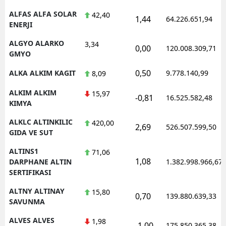
ALFAS ALFA SOLAR
42,40
1,44
64.226.651,94
ENERJI
ALGYO ALARKO
3,34
0,00
120.008.309,71
GMYO
0,50
ALKA ALKIM KAGIT
9.778.140,99
8,09
ALKIM ALKIM
15,97
-0,81
16.525.582,48
KIMYA
ALKLC ALTINKILIC
420,00
2,69
526.507.599,50
GIDA VE SUT
ALTINS1
71,06
1,08
DARPHANE ALTIN
1.382.998.966,67
SERTIFIKASI
ALTNY ALTINAY
15,80
0,70
139.880.639,33
SAVUNMA
ALVES ALVES
1,98
-1,00
175.850.365,38