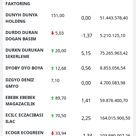
FAKTORING
DUNYH DUNYA
151,00
0,00
51.443.578,40
HOLDING
DURDO DURAN
5,03
-1,37
5.210.125,10
DOGAN BASIM
DURKN DURUKAN
20,00
5,15
75.265.963,42
SEKERLEME
0,56
DYOBY DYO BOYA
8.853.056,54
12,68
DZGYO DENIZ
7,10
0,00
4.700.083,98
GMYO
EBEBK EBEBEK
89,70
1,41
59.876.400,70
MAGAZACILIK
ECILC ECZACIBASI
70,50
2,25
164.015.900,50
ILAC
ECOGR ECOGREEN
33,94
-1,34
103.690.007,26