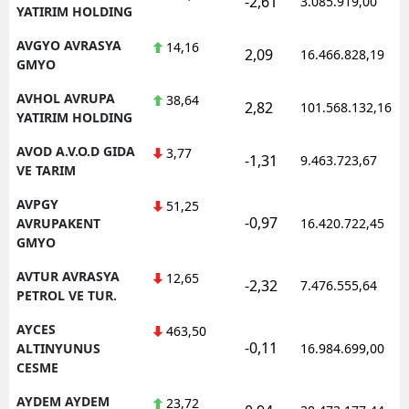
-2,61
3.085.919,00
YATIRIM HOLDING
AVGYO AVRASYA
14,16
2,09
16.466.828,19
GMYO
AVHOL AVRUPA
38,64
2,82
101.568.132,16
YATIRIM HOLDING
AVOD A.V.O.D GIDA
3,77
-1,31
9.463.723,67
VE TARIM
AVPGY
51,25
-0,97
AVRUPAKENT
16.420.722,45
GMYO
AVTUR AVRASYA
12,65
-2,32
7.476.555,64
PETROL VE TUR.
AYCES
463,50
-0,11
ALTINYUNUS
16.984.699,00
CESME
AYDEM AYDEM
23,72