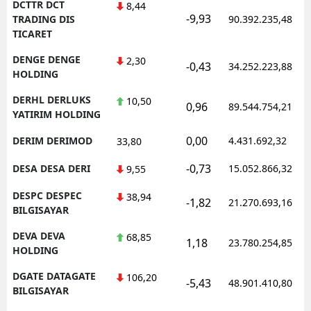
DCTTR DCT
8,44
-9,93
TRADING DIS
90.392.235,48
TICARET
DENGE DENGE
2,30
-0,43
34.252.223,88
HOLDING
DERHL DERLUKS
10,50
0,96
89.544.754,21
YATIRIM HOLDING
0,00
DERIM DERIMOD
4.431.692,32
33,80
-0,73
DESA DESA DERI
15.052.866,32
9,55
DESPC DESPEC
38,94
-1,82
21.270.693,16
BILGISAYAR
DEVA DEVA
68,85
1,18
23.780.254,85
HOLDING
DGATE DATAGATE
106,20
-5,43
48.901.410,80
BILGISAYAR