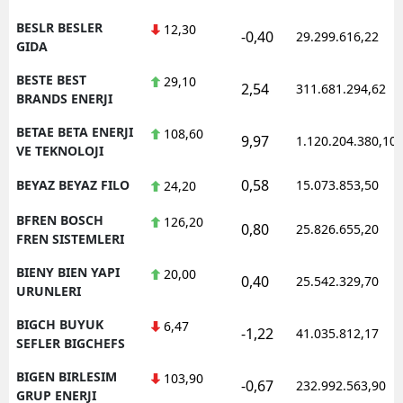
BESLR BESLER
12,30
-0,40
29.299.616,22
GIDA
BESTE BEST
29,10
2,54
311.681.294,62
BRANDS ENERJI
BETAE BETA ENERJI
108,60
9,97
1.120.204.380,10
VE TEKNOLOJI
0,58
BEYAZ BEYAZ FILO
15.073.853,50
24,20
BFREN BOSCH
126,20
0,80
25.826.655,20
FREN SISTEMLERI
BIENY BIEN YAPI
20,00
0,40
25.542.329,70
URUNLERI
BIGCH BUYUK
6,47
-1,22
41.035.812,17
SEFLER BIGCHEFS
BIGEN BIRLESIM
103,90
-0,67
232.992.563,90
GRUP ENERJI