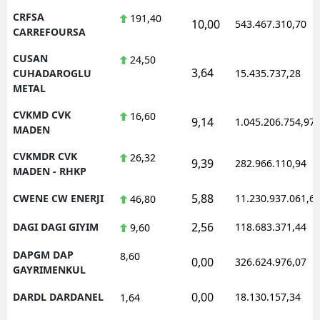
CRFSA
191,40
10,00
543.467.310,70
CARREFOURSA
CUSAN
24,50
3,64
CUHADAROGLU
15.435.737,28
METAL
CVKMD CVK
16,60
9,14
1.045.206.754,97
MADEN
CVKMDR CVK
26,32
9,39
282.966.110,94
MADEN - RHKP
5,88
CWENE CW ENERJI
11.230.937.061,6
46,80
2,56
DAGI DAGI GIYIM
118.683.371,44
9,60
DAPGM DAP
8,60
0,00
326.624.976,07
GAYRIMENKUL
0,00
DARDL DARDANEL
18.130.157,34
1,64