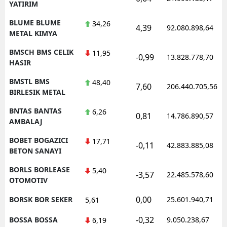
YATIRIM
BLUME BLUME
34,26
4,39
92.080.898,64
METAL KIMYA
BMSCH BMS CELIK
11,95
-0,99
13.828.778,70
HASIR
BMSTL BMS
48,40
7,60
206.440.705,56
BIRLESIK METAL
BNTAS BANTAS
6,26
0,81
14.786.890,57
AMBALAJ
BOBET BOGAZICI
17,71
-0,11
42.883.885,08
BETON SANAYI
BORLS BORLEASE
5,40
-3,57
22.485.578,60
OTOMOTIV
0,00
BORSK BOR SEKER
25.601.940,71
5,61
-0,32
BOSSA BOSSA
9.050.238,67
6,19