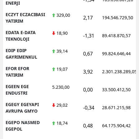
ENERJI
ECZYT ECZACIBASI
329,00
2,17
194.546.729,50
YATIRIM
EDATA E-DATA
18,90
-1,31
89.418.870,57
TEKNOLOJI
EDIP EDIP
39,14
0,67
99.824.646,44
GAYRIMENKUL
EFOR EFOR
19,07
3,92
2.301.238.289,05
YATIRIM
EGEEN EGE
5.230,00
0,00
33.500.412,50
ENDUSTRI
EGEGY EGEYAPI
29,02
-0,34
28.671.215,98
AVRUPA GMYO
EGEPO NASMED
18,74
0,48
64.175.904,42
EGEPOL