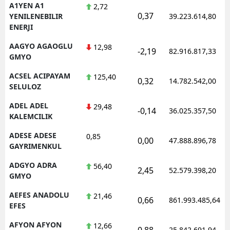
A1YEN A1
2,72
0,37
YENILENEBILIR
39.223.614,80
ENERJI
AAGYO AGAOGLU
12,98
-2,19
82.916.817,33
GMYO
ACSEL ACIPAYAM
125,40
0,32
14.782.542,00
SELULOZ
ADEL ADEL
29,48
-0,14
36.025.357,50
KALEMCILIK
ADESE ADESE
0,85
0,00
47.888.896,78
GAYRIMENKUL
ADGYO ADRA
56,40
2,45
52.579.398,20
GMYO
AEFES ANADOLU
21,46
0,66
861.993.485,64
EFES
AFYON AFYON
12,66
0,88
25.842.691,94