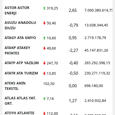
ASTOR ASTOR
319,25
2,65
7.000.380.614,75
ENERJI
ASUZU ANADOLU
50,40
-0,79
13.038.344,45
ISUZU
0,95
ATAGY ATA GMYO
2.719.178,79
10,60
ATAKP ATAKEY
49,60
-2,27
45.147.831,26
PATATES
-0,40
ATATP ATP YAZILIM
265.292.398,15
247,70
-0,50
ATATR ATA TURIZM
230.271.119,32
13,85
ATEKS AKIN
102,50
0,00
696.180,00
TEKSTIL
ATLAS ATLAS YAT.
7,16
1,27
2.410.932,84
ORT.
ATSYH ATLANTIS
112,00