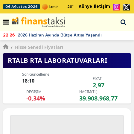
Künye
İletişim
06 Ağustos 2026
26
°
TCMB'nin rezervlerinde artan momentum devam ediyor
22:24
/
Hisse Senedi Fiyatları
RTALB RTA LABORATUVARLARI
Son Güncelleme
FİYAT
18:10
2,97
DEĞİŞİM
HACİM(TL)
-0,34%
39.908.968,77