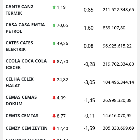
CANTE CAN2
1,19
0,85
211.522.348,65
TERMIK
CASA CASA EMTIA
70,05
1,60
839.107,80
PETROL
CATES CATES
49,36
0,08
96.925.615,22
ELEKTRIK
CCOLA COCA COLA
87,70
-0,28
319.702.334,80
ICECEK
CELHA CELIK
24,82
-3,05
104.496.344,14
HALAT
CEMAS CEMAS
4,09
-1,45
26.998.320,38
DOKUM
-0,11
CEMTS CEMTAS
14.616.070,95
8,77
-1,59
CEMZY CEM ZEYTIN
305.330.699,69
12,40