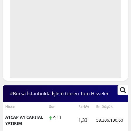
#Borsa İstanbulda İşlem Gören Tüm Hisseler
Hisse
Son
Fark%
En Düşük
A1CAP A1 CAPITAL
9,11
1,33
58.306.130,60
YATIRIM