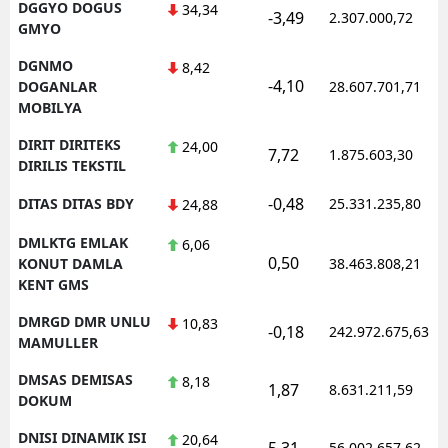
DGGYO DOGUS
34,34
-3,49
2.307.000,72
GMYO
DGNMO
8,42
-4,10
DOGANLAR
28.607.701,71
MOBILYA
DIRIT DIRITEKS
24,00
7,72
1.875.603,30
DIRILIS TEKSTIL
-0,48
DITAS DITAS BDY
25.331.235,80
24,88
DMLKTG EMLAK
6,06
0,50
KONUT DAMLA
38.463.808,21
KENT GMS
DMRGD DMR UNLU
10,83
-0,18
242.972.675,63
MAMULLER
DMSAS DEMISAS
8,18
1,87
8.631.211,59
DOKUM
DNISI DINAMIK ISI
20,64
5,31
56.002.657,62