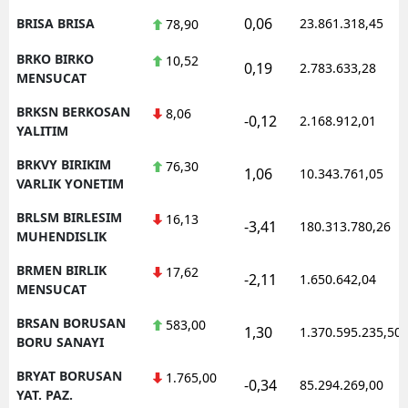
0,06
BRISA BRISA
23.861.318,45
78,90
BRKO BIRKO
10,52
0,19
2.783.633,28
MENSUCAT
BRKSN BERKOSAN
8,06
-0,12
2.168.912,01
YALITIM
BRKVY BIRIKIM
76,30
1,06
10.343.761,05
VARLIK YONETIM
BRLSM BIRLESIM
16,13
-3,41
180.313.780,26
MUHENDISLIK
BRMEN BIRLIK
17,62
-2,11
1.650.642,04
MENSUCAT
BRSAN BORUSAN
583,00
1,30
1.370.595.235,50
BORU SANAYI
BRYAT BORUSAN
1.765,00
-0,34
85.294.269,00
YAT. PAZ.