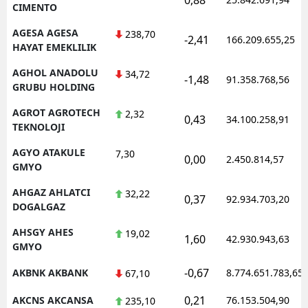
CIMENTO
AGESA AGESA
238,70
-2,41
166.209.655,25
HAYAT EMEKLILIK
AGHOL ANADOLU
34,72
-1,48
91.358.768,56
GRUBU HOLDING
AGROT AGROTECH
2,32
0,43
34.100.258,91
TEKNOLOJI
AGYO ATAKULE
7,30
0,00
2.450.814,57
GMYO
AHGAZ AHLATCI
32,22
0,37
92.934.703,20
DOGALGAZ
AHSGY AHES
19,02
1,60
42.930.943,63
GMYO
-0,67
AKBNK AKBANK
8.774.651.783,65
67,10
0,21
AKCNS AKCANSA
76.153.504,90
235,10