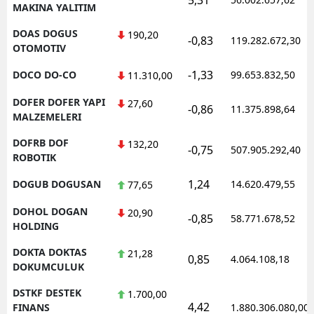
MAKINA YALITIM
DOAS DOGUS
190,20
-0,83
119.282.672,30
OTOMOTIV
-1,33
DOCO DO-CO
99.653.832,50
11.310,00
DOFER DOFER YAPI
27,60
-0,86
11.375.898,64
MALZEMELERI
DOFRB DOF
132,20
-0,75
507.905.292,40
ROBOTIK
1,24
DOGUB DOGUSAN
14.620.479,55
77,65
DOHOL DOGAN
20,90
-0,85
58.771.678,52
HOLDING
DOKTA DOKTAS
21,28
0,85
4.064.108,18
DOKUMCULUK
DSTKF DESTEK
1.700,00
4,42
FINANS
1.880.306.080,00