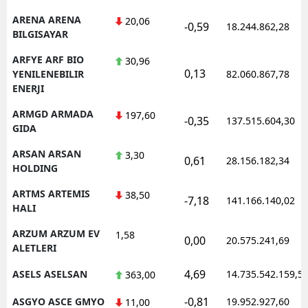
ARENA ARENA
20,06
-0,59
18.244.862,28
BILGISAYAR
ARFYE ARF BIO
30,96
0,13
YENILENEBILIR
82.060.867,78
ENERJI
ARMGD ARMADA
197,60
-0,35
137.515.604,30
GIDA
ARSAN ARSAN
3,30
0,61
28.156.182,34
HOLDING
ARTMS ARTEMIS
38,50
-7,18
141.166.140,02
HALI
ARZUM ARZUM EV
1,58
0,00
20.575.241,69
ALETLERI
4,69
ASELS ASELSAN
14.735.542.159,5
363,00
-0,81
ASGYO ASCE GMYO
19.952.927,60
11,00