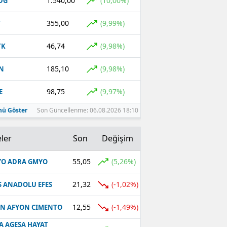
1.540,00
(10,00%)
DG
355,00
(9,99%)
T
46,74
(9,98%)
TK
185,10
(9,98%)
N
98,75
(9,97%)
E
ü Göster
Son Güncellenme: 06.08.2026 18:10
ler
Son
Değişim
55,05
(5,26%)
O ADRA GMYO
21,32
(-1,02%)
S ANADOLU EFES
12,55
(-1,49%)
N AFYON CIMENTO
A AGESA HAYAT