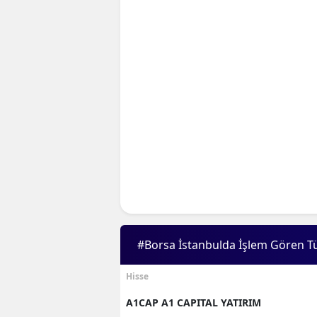
#Borsa İstanbulda İşlem Gören T
Hisse
A1CAP A1 CAPITAL YATIRIM