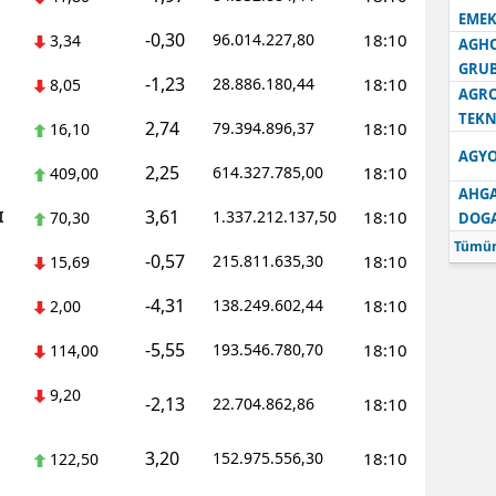
EMEK
-0,30
96.014.227,80
18:10
3,34
AGH
GRU
-1,23
28.886.180,44
18:10
8,05
AGRO
TEKN
2,74
79.394.896,37
18:10
16,10
AGYO
2,25
614.327.785,00
18:10
409,00
AHGA
3,61
I
1.337.212.137,50
18:10
70,30
DOG
Tümün
-0,57
215.811.635,30
18:10
15,69
-4,31
138.249.602,44
18:10
2,00
-5,55
193.546.780,70
18:10
114,00
9,20
-2,13
22.704.862,86
18:10
3,20
152.975.556,30
18:10
122,50