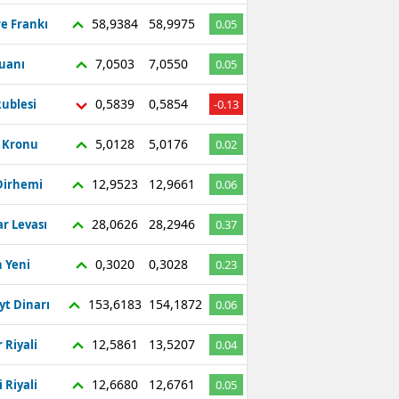
58,9384
58,9975
re Frankı
0.05
7,0503
7,0550
Yuanı
0.05
0,5839
0,5854
ublesi
-0.13
5,0128
5,0176
ç Kronu
0.02
12,9523
12,9661
Dirhemi
0.06
28,0626
28,2946
r Levası
0.37
0,3020
0,3028
 Yeni
0.23
153,6183
154,1872
yt Dinarı
0.06
12,5861
13,5207
 Riyali
0.04
12,6680
12,6761
 Riyali
0.05