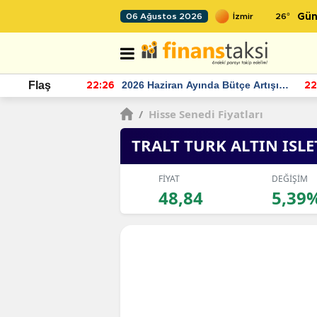
26
°
06 Ağustos 2026
Gün
r seviyesinin
2026 Haziran Ayında Bütçe Artışı
Flaş
22:26
22
Yaşandı
/
Hisse Senedi Fiyatları
TRALT TURK ALTIN ISL
FİYAT
DEĞİŞİM
48,84
5,39