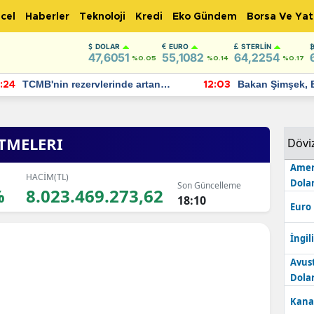
cel
Haberler
Teknoloji
Kredi
Eko Gündem
Borsa Ve Yat
DOLAR
EURO
STERLIN
47,6051
55,1082
64,2254
%0.05
%0.14
%0.17
TCMB'nin rezervlerinde artan
Bakan Şimşek, 
:24
12:03
momentum devam ediyor
için umut verici
bulundu
ETMELERI
Dövi
Amer
HACİM(TL)
Dolar
Son Güncelleme
%
8.023.469.273,62
18:10
Euro
İngili
Avus
Dolar
Kana