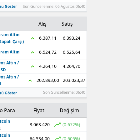
ü Göster
Son Güncellenme: 06 Ağustos 06:40
Alış
Satış
ram Altın
6.393,24
6.387,11
Kapalı Çarşı)
6.525,64
6.524,72
ram Altın
ns Altın /
4.264,70
4.264,10
USD
ns Altın /
203.023,37
202.893,00
L
Son Güncellenme: 06:40
ü Göster
to Para
Fiyat
Değişim
tcoin
3.063.420
(0.672%)
)
tcoin
64.534,00
(0.605%)