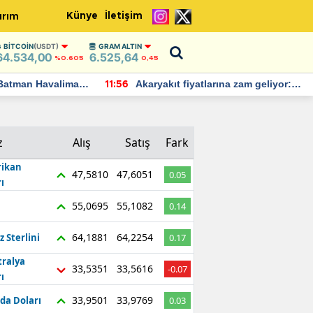
Künye
İletişim
ırım
BITCOIN
(USDT)
GRAM ALTIN
64.534,00
6.525,64
%0.605
0,45
Batman Havalimanı
Akaryakıt fiyatlarına zam geliyor:
11:56
 açıklamalarda
Yeni tarih açıklandı
z
Alış
Satış
Fark
ikan
47,5810
47,6051
0.05
ı
55,0695
55,1082
0.14
64,1881
64,2254
z Sterlini
0.17
tralya
33,5351
33,5616
-0.07
ı
33,9501
33,9769
da Doları
0.03