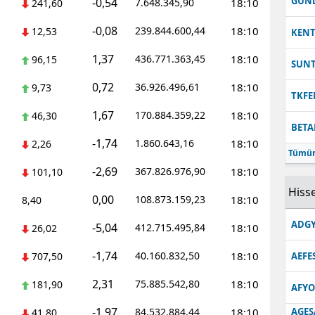
GUN
-0,54
7.648.345,90
18:10
241,60
-0,08
239.844.600,44
18:10
12,53
KEN
1,37
436.771.363,45
18:10
96,15
SUN
0,72
36.926.496,61
18:10
9,73
TKFE
1,67
170.884.359,22
18:10
46,30
BETA
-1,74
1.860.643,16
18:10
2,26
Tümün
-2,69
367.826.976,90
18:10
101,10
Hisse
0,00
108.873.159,23
18:10
8,40
ADGY
-5,04
412.715.495,84
18:10
26,02
-1,74
40.160.832,50
18:10
707,50
AEFE
2,31
75.885.542,80
18:10
181,90
AFYO
-1,97
84.532.884,44
18:10
AGES
41,80