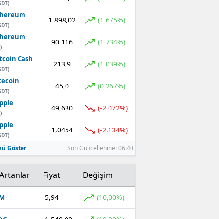
SDT)
thereum
1.898,02
(1.675%)
SDT)
thereum
90.116
(1.734%)
)
tcoin Cash
213,9
(1.039%)
SDT)
tecoin
45,0
(0.267%)
SDT)
pple
49,630
(-2.072%)
)
pple
1,0454
(-2.134%)
SDT)
ü Göster
Son Güncellenme: 06:40
Artanlar
Fiyat
Değişim
5,94
(10,00%)
OM