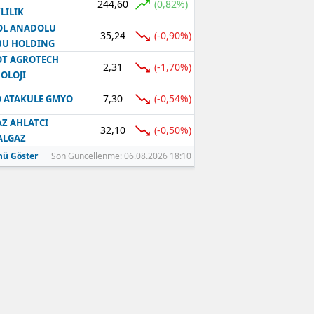
244,60
(0,82%)
LILIK
OL ANADOLU
35,24
(-0,90%)
BU HOLDING
T AGROTECH
2,31
(-1,70%)
OLOJI
7,30
(-0,54%)
 ATAKULE GMYO
Z AHLATCI
32,10
(-0,50%)
ALGAZ
ü Göster
Son Güncellenme: 06.08.2026 18:10