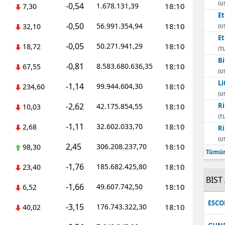
(U
-0,54
1.678.131,39
18:10
7,30
E
-0,50
56.991.354,94
18:10
32,10
(U
E
-0,05
50.271.941,29
18:10
18,72
(TL
Bi
-0,81
8.583.680.636,35
18:10
67,55
(U
Li
-1,14
99.944.604,30
18:10
234,60
(U
-2,62
Ri
42.175.854,55
18:10
10,03
(TL
-1,11
32.602.033,70
18:10
2,68
Ri
(U
2,45
306.208.237,70
18:10
98,30
Tümün
-1,76
185.682.425,80
18:10
23,40
BIST 
-1,66
49.607.742,50
18:10
6,52
ESC
-3,15
176.743.322,30
18:10
40,02