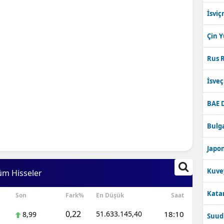
İsviç
Çin 
Rus R
İsve
BAE 
Bulga
Japon
Kuve
üm Hisseler
Katar
Son
Fark%
En Düşük
Saat
0,22
51.633.145,40
18:10
8,99
Suudi