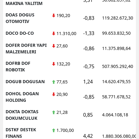
MAKINA YALITIM
DOAS DOGUS
190,20
-0,83
119.282.672,30
OTOMOTIV
-1,33
DOCO DO-CO
99.653.832,50
11.310,00
DOFER DOFER YAPI
27,60
-0,86
11.375.898,64
MALZEMELERI
DOFRB DOF
132,20
-0,75
507.905.292,40
ROBOTIK
1,24
DOGUB DOGUSAN
14.620.479,55
77,65
DOHOL DOGAN
20,90
-0,85
58.771.678,52
HOLDING
DOKTA DOKTAS
21,28
0,85
4.064.108,18
DOKUMCULUK
DSTKF DESTEK
1.700,00
4,42
FINANS
1.880.306.080,00