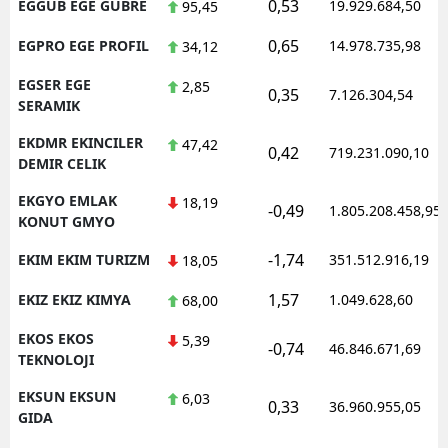
0,53
EGGUB EGE GUBRE
19.929.684,50
95,45
0,65
EGPRO EGE PROFIL
14.978.735,98
34,12
EGSER EGE
2,85
0,35
7.126.304,54
SERAMIK
EKDMR EKINCILER
47,42
0,42
719.231.090,10
DEMIR CELIK
EKGYO EMLAK
18,19
-0,49
1.805.208.458,95
KONUT GMYO
-1,74
EKIM EKIM TURIZM
351.512.916,19
18,05
1,57
EKIZ EKIZ KIMYA
1.049.628,60
68,00
EKOS EKOS
5,39
-0,74
46.846.671,69
TEKNOLOJI
EKSUN EKSUN
6,03
0,33
36.960.955,05
GIDA