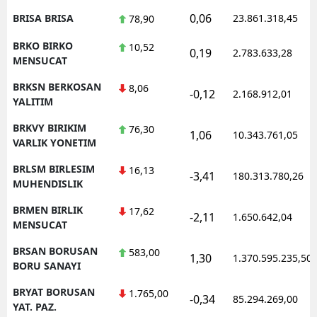
0,06
BRISA BRISA
23.861.318,45
78,90
BRKO BIRKO
10,52
0,19
2.783.633,28
MENSUCAT
BRKSN BERKOSAN
8,06
-0,12
2.168.912,01
YALITIM
BRKVY BIRIKIM
76,30
1,06
10.343.761,05
VARLIK YONETIM
BRLSM BIRLESIM
16,13
-3,41
180.313.780,26
MUHENDISLIK
BRMEN BIRLIK
17,62
-2,11
1.650.642,04
MENSUCAT
BRSAN BORUSAN
583,00
1,30
1.370.595.235,50
BORU SANAYI
BRYAT BORUSAN
1.765,00
-0,34
85.294.269,00
YAT. PAZ.