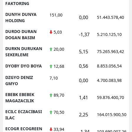
FAKTORING
DUNYH DUNYA
151,00
0,00
51.443.578,40
HOLDING
DURDO DURAN
5,03
-1,37
5.210.125,10
DOGAN BASIM
DURKN DURUKAN
20,00
5,15
75.265.963,42
SEKERLEME
0,56
DYOBY DYO BOYA
8.853.056,54
12,68
DZGYO DENIZ
7,10
0,00
4.700.083,98
GMYO
EBEBK EBEBEK
89,70
1,41
59.876.400,70
MAGAZACILIK
ECILC ECZACIBASI
70,50
2,25
164.015.900,50
ILAC
ECOGR ECOGREEN
33,94
-1,34
103.690.007,26