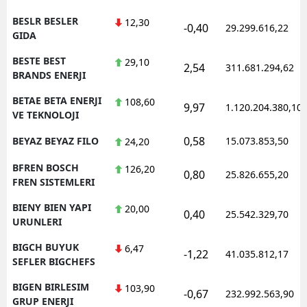
BESLR BESLER
12,30
-0,40
29.299.616,22
GIDA
BESTE BEST
29,10
2,54
311.681.294,62
BRANDS ENERJI
BETAE BETA ENERJI
108,60
9,97
1.120.204.380,10
VE TEKNOLOJI
0,58
BEYAZ BEYAZ FILO
15.073.853,50
24,20
BFREN BOSCH
126,20
0,80
25.826.655,20
FREN SISTEMLERI
BIENY BIEN YAPI
20,00
0,40
25.542.329,70
URUNLERI
BIGCH BUYUK
6,47
-1,22
41.035.812,17
SEFLER BIGCHEFS
BIGEN BIRLESIM
103,90
-0,67
232.992.563,90
GRUP ENERJI