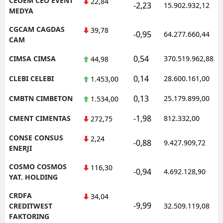
CEOEM CEO EVENT
22,84
-2,23
15.902.932,12
MEDYA
CGCAM CAGDAS
39,78
-0,95
64.277.660,44
CAM
0,54
CIMSA CIMSA
370.519.962,88
44,98
0,14
CLEBI CELEBI
28.600.161,00
1.453,00
0,13
CMBTN CIMBETON
25.179.899,00
1.534,00
-1,98
CMENT CIMENTAS
812.332,00
272,75
CONSE CONSUS
2,24
-0,88
9.427.909,72
ENERJI
COSMO COSMOS
116,30
-0,94
4.692.128,90
YAT. HOLDING
CRDFA
34,04
-9,99
CREDITWEST
32.509.119,08
FAKTORING