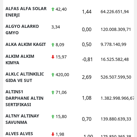
ALFAS ALFA SOLAR
42,40
1,44
64.226.651,94
ENERJI
ALGYO ALARKO
3,34
0,00
120.008.309,71
GMYO
0,50
ALKA ALKIM KAGIT
9.778.140,99
8,09
ALKIM ALKIM
15,97
-0,81
16.525.582,48
KIMYA
ALKLC ALTINKILIC
420,00
2,69
526.507.599,50
GIDA VE SUT
ALTINS1
71,06
1,08
DARPHANE ALTIN
1.382.998.966,67
SERTIFIKASI
ALTNY ALTINAY
15,80
0,70
139.880.639,33
SAVUNMA
ALVES ALVES
1,98
-1,00
175.850.365,38