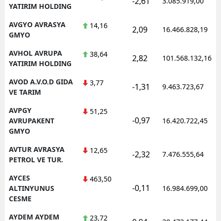
-2,61
3.085.919,00
YATIRIM HOLDING
AVGYO AVRASYA
14,16
2,09
16.466.828,19
GMYO
AVHOL AVRUPA
38,64
2,82
101.568.132,16
YATIRIM HOLDING
AVOD A.V.O.D GIDA
3,77
-1,31
9.463.723,67
VE TARIM
AVPGY
51,25
-0,97
AVRUPAKENT
16.420.722,45
GMYO
AVTUR AVRASYA
12,65
-2,32
7.476.555,64
PETROL VE TUR.
AYCES
463,50
-0,11
ALTINYUNUS
16.984.699,00
CESME
AYDEM AYDEM
23,72