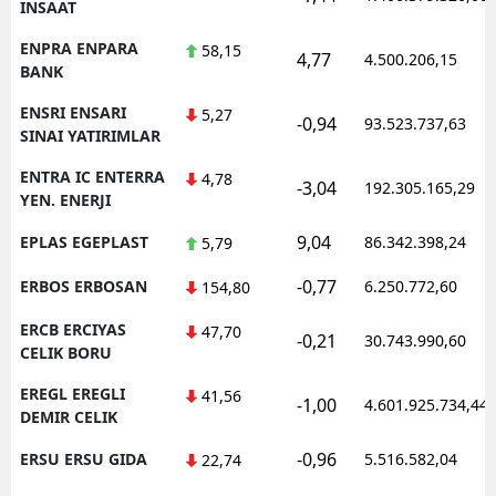
INSAAT
ENPRA ENPARA
58,15
4,77
4.500.206,15
BANK
ENSRI ENSARI
5,27
-0,94
93.523.737,63
SINAI YATIRIMLAR
ENTRA IC ENTERRA
4,78
-3,04
192.305.165,29
YEN. ENERJI
9,04
EPLAS EGEPLAST
86.342.398,24
5,79
-0,77
ERBOS ERBOSAN
6.250.772,60
154,80
ERCB ERCIYAS
47,70
-0,21
30.743.990,60
CELIK BORU
EREGL EREGLI
41,56
-1,00
4.601.925.734,44
DEMIR CELIK
-0,96
ERSU ERSU GIDA
5.516.582,04
22,74