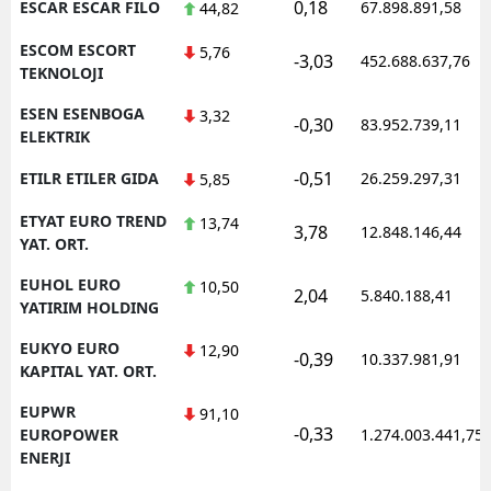
0,18
ESCAR ESCAR FILO
67.898.891,58
44,82
ESCOM ESCORT
5,76
-3,03
452.688.637,76
TEKNOLOJI
ESEN ESENBOGA
3,32
-0,30
83.952.739,11
ELEKTRIK
-0,51
ETILR ETILER GIDA
26.259.297,31
5,85
ETYAT EURO TREND
13,74
3,78
12.848.146,44
YAT. ORT.
EUHOL EURO
10,50
2,04
5.840.188,41
YATIRIM HOLDING
EUKYO EURO
12,90
-0,39
10.337.981,91
KAPITAL YAT. ORT.
EUPWR
91,10
-0,33
EUROPOWER
1.274.003.441,75
ENERJI