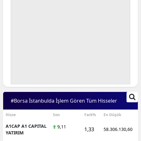
#Borsa İstanbulda İşlem Gören Tüm Hisseler
Hisse
Son
Fark%
En Düşük
A1CAP A1 CAPITAL
9,11
1,33
58.306.130,60
YATIRIM