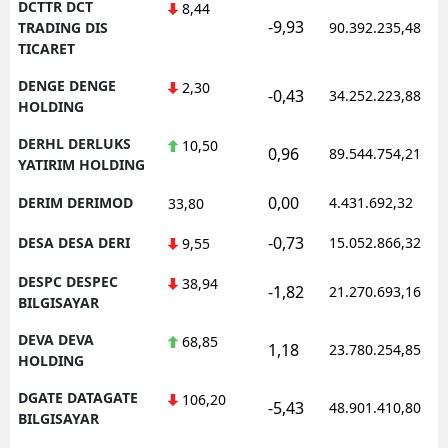
DCTTR DCT
8,44
-9,93
TRADING DIS
90.392.235,48
TICARET
DENGE DENGE
2,30
-0,43
34.252.223,88
HOLDING
DERHL DERLUKS
10,50
0,96
89.544.754,21
YATIRIM HOLDING
0,00
DERIM DERIMOD
4.431.692,32
33,80
-0,73
DESA DESA DERI
15.052.866,32
9,55
DESPC DESPEC
38,94
-1,82
21.270.693,16
BILGISAYAR
DEVA DEVA
68,85
1,18
23.780.254,85
HOLDING
DGATE DATAGATE
106,20
-5,43
48.901.410,80
BILGISAYAR