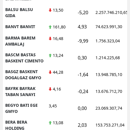
BALSU BALSU
13,50
-5,20
2.257.746.210,65
GIDA
4,93
BANVT BANVIT
74.623.991,30
161,80
BARMA BAREM
16,48
-9,99
1.756.323,04
AMBALAJ
BASCM BASTAS
13,24
0,30
1.214.225,68
BASKENT CIMENTO
BASGZ BASKENT
44,28
-1,64
13.948.785,10
DOGALGAZ GMYO
BAYRK BAYRAK
4,16
-0,24
13.676.712,70
TABAN SANAYI
BEGYO BATI EGE
3,45
0,00
23.069.307,74
GMYO
BERA BERA
13,08
2,03
153.753.271,04
HOLDING