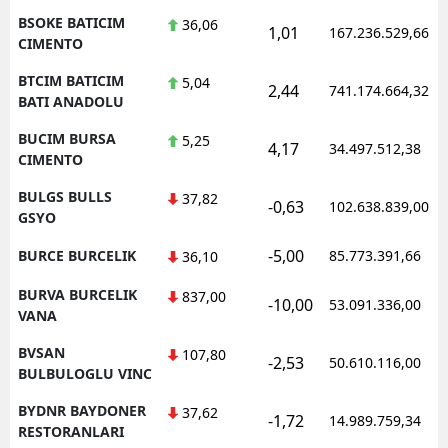
BSOKE BATICIM
36,06
1,01
167.236.529,66
CIMENTO
BTCIM BATICIM
5,04
2,44
741.174.664,32
BATI ANADOLU
BUCIM BURSA
5,25
4,17
34.497.512,38
CIMENTO
BULGS BULLS
37,82
-0,63
102.638.839,00
GSYO
-5,00
BURCE BURCELIK
85.773.391,66
36,10
BURVA BURCELIK
837,00
-10,00
53.091.336,00
VANA
BVSAN
107,80
-2,53
50.610.116,00
BULBULOGLU VINC
BYDNR BAYDONER
37,62
-1,72
14.989.759,34
RESTORANLARI