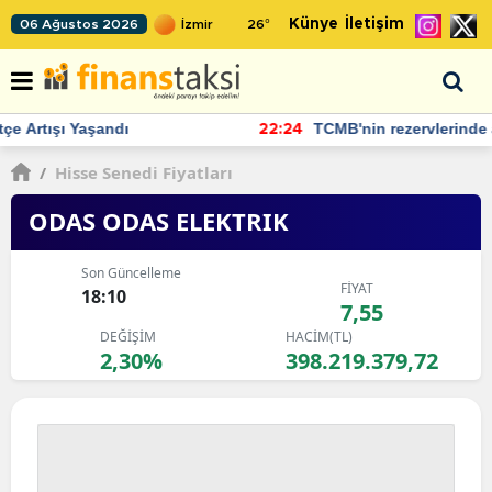
Künye
İletişim
06 Ağustos 2026
26
°
TCMB'nin rezervlerinde artan momentum devam ediyor
22:24
/
Hisse Senedi Fiyatları
ODAS ODAS ELEKTRIK
Son Güncelleme
FİYAT
18:10
7,55
DEĞİŞİM
HACİM(TL)
2,30%
398.219.379,72