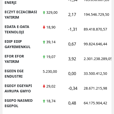
ENERJI
ECZYT ECZACIBASI
329,00
2,17
194.546.729,50
YATIRIM
EDATA E-DATA
18,90
-1,31
89.418.870,57
TEKNOLOJI
EDIP EDIP
39,14
0,67
99.824.646,44
GAYRIMENKUL
EFOR EFOR
19,07
3,92
2.301.238.289,05
YATIRIM
EGEEN EGE
5.230,00
0,00
33.500.412,50
ENDUSTRI
EGEGY EGEYAPI
29,02
-0,34
28.671.215,98
AVRUPA GMYO
EGEPO NASMED
18,74
0,48
64.175.904,42
EGEPOL