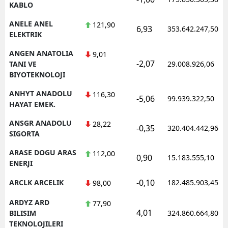
KABLO
ANELE ANEL
121,90
6,93
353.642.247,50
ELEKTRIK
ANGEN ANATOLIA
9,01
-2,07
TANI VE
29.008.926,06
BIYOTEKNOLOJI
ANHYT ANADOLU
116,30
-5,06
99.939.322,50
HAYAT EMEK.
ANSGR ANADOLU
28,22
-0,35
320.404.442,96
SIGORTA
ARASE DOGU ARAS
112,00
0,90
15.183.555,10
ENERJI
-0,10
ARCLK ARCELIK
182.485.903,45
98,00
ARDYZ ARD
77,90
4,01
BILISIM
324.860.664,80
TEKNOLOJILERI