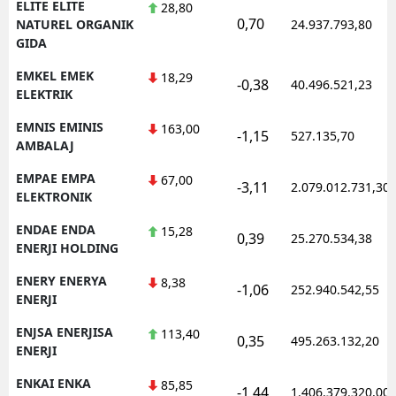
ELITE ELITE
28,80
0,70
NATUREL ORGANIK
24.937.793,80
GIDA
EMKEL EMEK
18,29
-0,38
40.496.521,23
ELEKTRIK
EMNIS EMINIS
163,00
-1,15
527.135,70
AMBALAJ
EMPAE EMPA
67,00
-3,11
2.079.012.731,30
ELEKTRONIK
ENDAE ENDA
15,28
0,39
25.270.534,38
ENERJI HOLDING
ENERY ENERYA
8,38
-1,06
252.940.542,55
ENERJI
ENJSA ENERJISA
113,40
0,35
495.263.132,20
ENERJI
ENKAI ENKA
85,85
-1,44
1.406.379.320,00