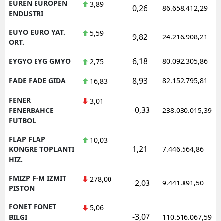
EUREN EUROPEN
3,89
0,26
86.658.412,29
ENDUSTRI
EUYO EURO YAT.
5,59
9,82
24.216.908,21
ORT.
6,18
EYGYO EYG GMYO
80.092.305,86
2,75
8,93
FADE FADE GIDA
82.152.795,81
16,83
FENER
3,01
-0,33
FENERBAHCE
238.030.015,39
FUTBOL
FLAP FLAP
10,03
1,21
KONGRE TOPLANTI
7.446.564,86
HIZ.
FMIZP F-M IZMIT
278,00
-2,03
9.441.891,50
PISTON
FONET FONET
5,06
-3,07
BILGI
110.516.067,59