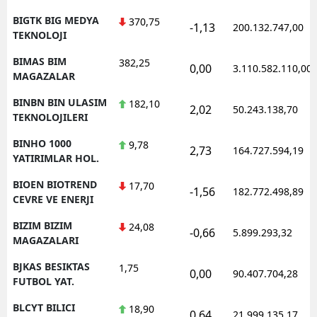
BIGTK BIG MEDYA
370,75
-1,13
200.132.747,00
TEKNOLOJI
BIMAS BIM
382,25
0,00
3.110.582.110,00
MAGAZALAR
BINBN BIN ULASIM
182,10
2,02
50.243.138,70
TEKNOLOJILERI
BINHO 1000
9,78
2,73
164.727.594,19
YATIRIMLAR HOL.
BIOEN BIOTREND
17,70
-1,56
182.772.498,89
CEVRE VE ENERJI
BIZIM BIZIM
24,08
-0,66
5.899.293,32
MAGAZALARI
BJKAS BESIKTAS
1,75
0,00
90.407.704,28
FUTBOL YAT.
BLCYT BILICI
18,90
0,64
21.999.135,17