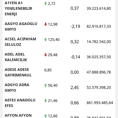
A1YEN A1
2,72
0,37
YENILENEBILIR
39.223.614,80
ENERJI
AAGYO AGAOGLU
12,98
-2,19
82.916.817,33
GMYO
ACSEL ACIPAYAM
125,40
0,32
14.782.542,00
SELULOZ
ADEL ADEL
29,48
-0,14
36.025.357,50
KALEMCILIK
ADESE ADESE
0,85
0,00
47.888.896,78
GAYRIMENKUL
ADGYO ADRA
56,40
2,45
52.579.398,20
GMYO
AEFES ANADOLU
21,46
0,66
861.993.485,64
EFES
AFYON AFYON
12,66
0,88
25.842.691,94