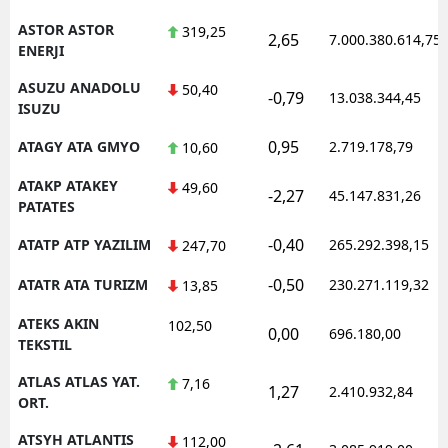
ASTOR ASTOR
319,25
2,65
7.000.380.614,75
ENERJI
ASUZU ANADOLU
50,40
-0,79
13.038.344,45
ISUZU
0,95
ATAGY ATA GMYO
2.719.178,79
10,60
ATAKP ATAKEY
49,60
-2,27
45.147.831,26
PATATES
-0,40
ATATP ATP YAZILIM
265.292.398,15
247,70
-0,50
ATATR ATA TURIZM
230.271.119,32
13,85
ATEKS AKIN
102,50
0,00
696.180,00
TEKSTIL
ATLAS ATLAS YAT.
7,16
1,27
2.410.932,84
ORT.
ATSYH ATLANTIS
112,00