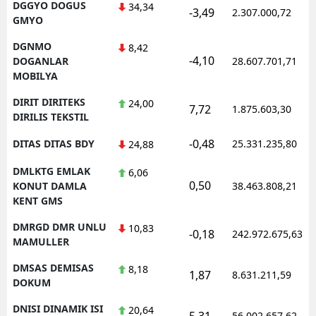
DGGYO DOGUS
34,34
-3,49
2.307.000,72
GMYO
DGNMO
8,42
-4,10
DOGANLAR
28.607.701,71
MOBILYA
DIRIT DIRITEKS
24,00
7,72
1.875.603,30
DIRILIS TEKSTIL
-0,48
DITAS DITAS BDY
25.331.235,80
24,88
DMLKTG EMLAK
6,06
0,50
KONUT DAMLA
38.463.808,21
KENT GMS
DMRGD DMR UNLU
10,83
-0,18
242.972.675,63
MAMULLER
DMSAS DEMISAS
8,18
1,87
8.631.211,59
DOKUM
DNISI DINAMIK ISI
20,64
5,31
56.002.657,62