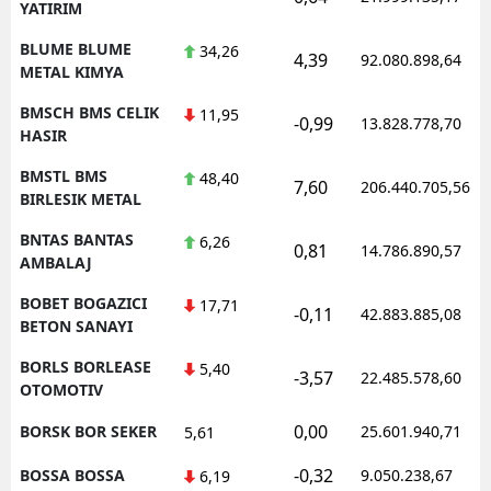
YATIRIM
BLUME BLUME
34,26
4,39
92.080.898,64
METAL KIMYA
BMSCH BMS CELIK
11,95
-0,99
13.828.778,70
HASIR
BMSTL BMS
48,40
7,60
206.440.705,56
BIRLESIK METAL
BNTAS BANTAS
6,26
0,81
14.786.890,57
AMBALAJ
BOBET BOGAZICI
17,71
-0,11
42.883.885,08
BETON SANAYI
BORLS BORLEASE
5,40
-3,57
22.485.578,60
OTOMOTIV
0,00
BORSK BOR SEKER
25.601.940,71
5,61
-0,32
BOSSA BOSSA
9.050.238,67
6,19