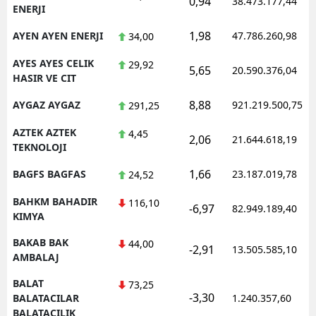
0,94
38.473.177,44
ENERJI
1,98
AYEN AYEN ENERJI
47.786.260,98
34,00
AYES AYES CELIK
29,92
5,65
20.590.376,04
HASIR VE CIT
8,88
AYGAZ AYGAZ
921.219.500,75
291,25
AZTEK AZTEK
4,45
2,06
21.644.618,19
TEKNOLOJI
1,66
BAGFS BAGFAS
23.187.019,78
24,52
BAHKM BAHADIR
116,10
-6,97
82.949.189,40
KIMYA
BAKAB BAK
44,00
-2,91
13.505.585,10
AMBALAJ
BALAT
73,25
-3,30
BALATACILAR
1.240.357,60
BALATACILIK