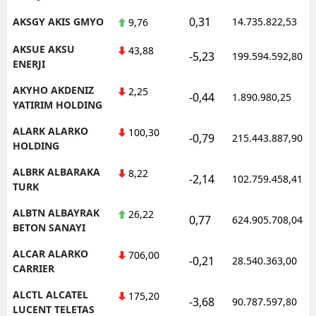
0,31
AKSGY AKIS GMYO
14.735.822,53
9,76
AKSUE AKSU
43,88
-5,23
199.594.592,80
ENERJI
AKYHO AKDENIZ
2,25
-0,44
1.890.980,25
YATIRIM HOLDING
ALARK ALARKO
100,30
-0,79
215.443.887,90
HOLDING
ALBRK ALBARAKA
8,22
-2,14
102.759.458,41
TURK
ALBTN ALBAYRAK
26,22
0,77
624.905.708,04
BETON SANAYI
ALCAR ALARKO
706,00
-0,21
28.540.363,00
CARRIER
ALCTL ALCATEL
175,20
-3,68
90.787.597,80
LUCENT TELETAS