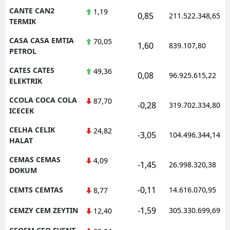
CANTE CAN2
1,19
0,85
211.522.348,65
TERMIK
CASA CASA EMTIA
70,05
1,60
839.107,80
PETROL
CATES CATES
49,36
0,08
96.925.615,22
ELEKTRIK
CCOLA COCA COLA
87,70
-0,28
319.702.334,80
ICECEK
CELHA CELIK
24,82
-3,05
104.496.344,14
HALAT
CEMAS CEMAS
4,09
-1,45
26.998.320,38
DOKUM
-0,11
CEMTS CEMTAS
14.616.070,95
8,77
-1,59
CEMZY CEM ZEYTIN
305.330.699,69
12,40