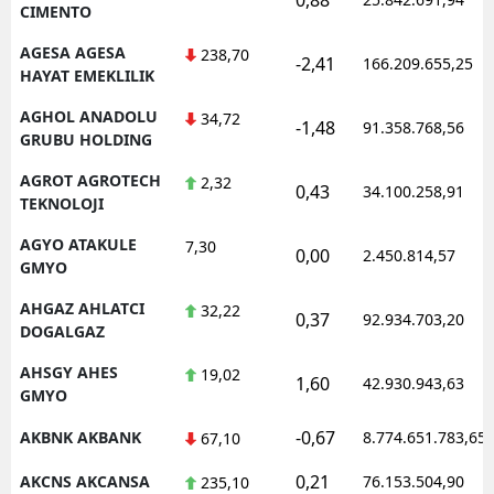
CIMENTO
AGESA AGESA
238,70
-2,41
166.209.655,25
HAYAT EMEKLILIK
AGHOL ANADOLU
34,72
-1,48
91.358.768,56
GRUBU HOLDING
AGROT AGROTECH
2,32
0,43
34.100.258,91
TEKNOLOJI
AGYO ATAKULE
7,30
0,00
2.450.814,57
GMYO
AHGAZ AHLATCI
32,22
0,37
92.934.703,20
DOGALGAZ
AHSGY AHES
19,02
1,60
42.930.943,63
GMYO
-0,67
AKBNK AKBANK
8.774.651.783,65
67,10
0,21
AKCNS AKCANSA
76.153.504,90
235,10