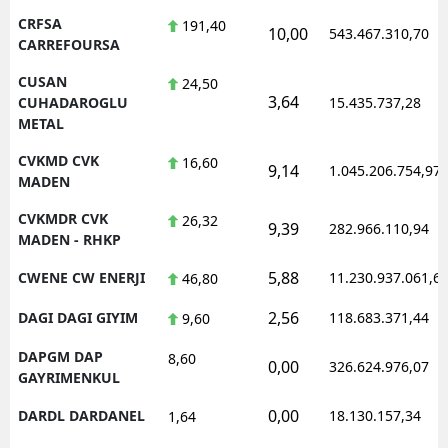
CRFSA
191,40
10,00
543.467.310,70
CARREFOURSA
CUSAN
24,50
3,64
CUHADAROGLU
15.435.737,28
METAL
CVKMD CVK
16,60
9,14
1.045.206.754,97
MADEN
CVKMDR CVK
26,32
9,39
282.966.110,94
MADEN - RHKP
5,88
CWENE CW ENERJI
11.230.937.061,6
46,80
2,56
DAGI DAGI GIYIM
118.683.371,44
9,60
DAPGM DAP
8,60
0,00
326.624.976,07
GAYRIMENKUL
0,00
DARDL DARDANEL
18.130.157,34
1,64