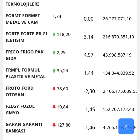
TEKNOLOJILERI
FORMT FORMET
1,74
0,00
26.277.071,10
METAL VE CAM
FORTE FORTE BILGI
118,20
3,14
216.879.351,10
ILETISIM
FRIGO FRIGO PAK
2,29
4,57
43.998.587,19
GIDA
FRMPL FORMUL
35,24
1,44
134.044.839,52
PLASTIK VE METAL
FROTO FORD
78,60
-2,30
2.106.175.039,55
OTOSAN
FZLGY FUZUL
10,84
-1,45
152.707.172,43
GMYO
GARAN GARANTI
127,80
-1,46
4.765.179.127,80
BANKASI