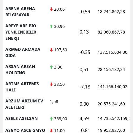
ARENA ARENA
20,06
-0,59
18.244.862,28
BILGISAYAR
ARFYE ARF BIO
30,96
0,13
YENILENEBILIR
82.060.867,78
ENERJI
ARMGD ARMADA
197,60
-0,35
137.515.604,30
GIDA
ARSAN ARSAN
3,30
0,61
28.156.182,34
HOLDING
ARTMS ARTEMIS
38,50
-7,18
141.166.140,02
HALI
ARZUM ARZUM EV
1,58
0,00
20.575.241,69
ALETLERI
4,69
ASELS ASELSAN
14.735.542.159,5
363,00
-0,81
ASGYO ASCE GMYO
19.952.927,60
11,00