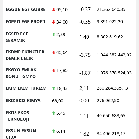
-0,37
EGGUB EGE GUBRE
21.362.640,35
95,10
-0,35
EGPRO EGE PROFIL
9.891.022,20
34,00
EGSER EGE
2,89
1,40
8.302.619,62
SERAMIK
EKDMR EKINCILER
45,64
-3,75
1.044.382.442,02
DEMIR CELIK
EKGYO EMLAK
17,85
-1,87
1.976.378.524,93
KONUT GMYO
2,11
EKIM EKIM TURIZM
280.284.395,13
18,43
0,00
EKIZ EKIZ KIMYA
276.962,50
68,00
EKOS EKOS
5,45
1,11
40.650.683,65
TEKNOLOJI
EKSUN EKSUN
6,14
1,82
34.496.218,17
GIDA