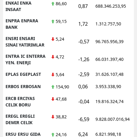
ENKAI ENKA
86,60
0,87
688.346.253,95
INSAAT
ENPRA ENPARA
59,15
1,72
1.312.757,50
BANK
ENSRI ENSARI
5,24
-0,57
96.765.956,39
SINAI YATIRIMLAR
ENTRA IC ENTERRA
4,72
-1,26
66.031.397,40
YEN. ENERJI
-2,59
EPLAS EGEPLAST
31.626.107,48
5,64
0,06
ERBOS ERBOSAN
3.953.338,90
154,90
ERCB ERCIYAS
47,68
-0,04
19.816.324,74
CELIK BORU
EREGL EREGLI
38,82
-6,59
9.828.007.016,94
DEMIR CELIK
6,24
ERSU ERSU GIDA
6.821.998,18
24,16