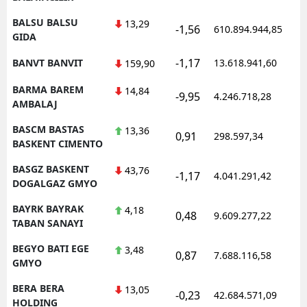
BALSU BALSU
13,29
-1,56
610.894.944,85
GIDA
-1,17
BANVT BANVIT
13.618.941,60
159,90
BARMA BAREM
14,84
-9,95
4.246.718,28
AMBALAJ
BASCM BASTAS
13,36
0,91
298.597,34
BASKENT CIMENTO
BASGZ BASKENT
43,76
-1,17
4.041.291,42
DOGALGAZ GMYO
BAYRK BAYRAK
4,18
0,48
9.609.277,22
TABAN SANAYI
BEGYO BATI EGE
3,48
0,87
7.688.116,58
GMYO
BERA BERA
13,05
-0,23
42.684.571,09
HOLDING