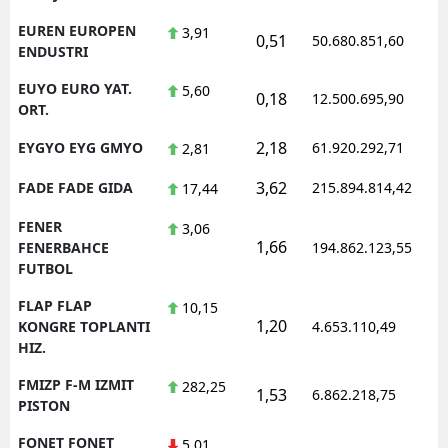
EUREN EUROPEN
3,91
0,51
50.680.851,60
ENDUSTRI
EUYO EURO YAT.
5,60
0,18
12.500.695,90
ORT.
2,18
EYGYO EYG GMYO
61.920.292,71
2,81
3,62
FADE FADE GIDA
215.894.814,42
17,44
FENER
3,06
1,66
FENERBAHCE
194.862.123,55
FUTBOL
FLAP FLAP
10,15
1,20
KONGRE TOPLANTI
4.653.110,49
HIZ.
FMIZP F-M IZMIT
282,25
1,53
6.862.218,75
PISTON
FONET FONET
5,01