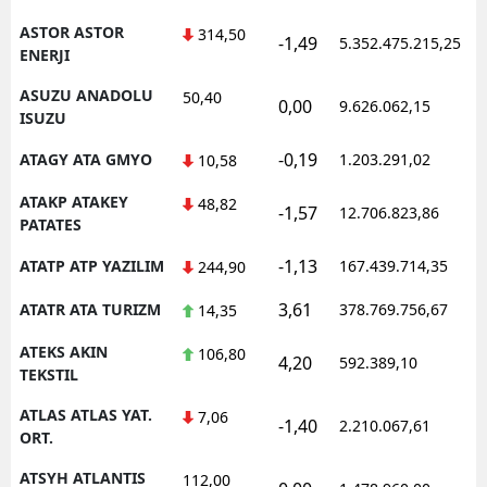
ASTOR ASTOR
314,50
-1,49
5.352.475.215,25
ENERJI
ASUZU ANADOLU
50,40
0,00
9.626.062,15
ISUZU
-0,19
ATAGY ATA GMYO
1.203.291,02
10,58
ATAKP ATAKEY
48,82
-1,57
12.706.823,86
PATATES
-1,13
ATATP ATP YAZILIM
167.439.714,35
244,90
3,61
ATATR ATA TURIZM
378.769.756,67
14,35
ATEKS AKIN
106,80
4,20
592.389,10
TEKSTIL
ATLAS ATLAS YAT.
7,06
-1,40
2.210.067,61
ORT.
ATSYH ATLANTIS
112,00