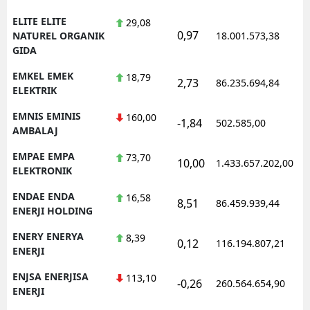
ELITE ELITE
29,08
0,97
NATUREL ORGANIK
18.001.573,38
GIDA
EMKEL EMEK
18,79
2,73
86.235.694,84
ELEKTRIK
EMNIS EMINIS
160,00
-1,84
502.585,00
AMBALAJ
EMPAE EMPA
73,70
10,00
1.433.657.202,00
ELEKTRONIK
ENDAE ENDA
16,58
8,51
86.459.939,44
ENERJI HOLDING
ENERY ENERYA
8,39
0,12
116.194.807,21
ENERJI
ENJSA ENERJISA
113,10
-0,26
260.564.654,90
ENERJI