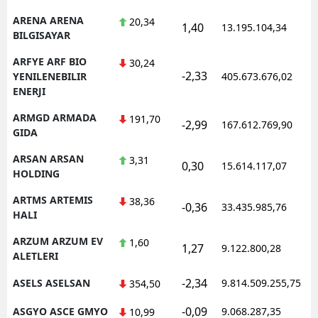
ARENA ARENA
20,34
1,40
13.195.104,34
BILGISAYAR
ARFYE ARF BIO
30,24
-2,33
YENILENEBILIR
405.673.676,02
ENERJI
ARMGD ARMADA
191,70
-2,99
167.612.769,90
GIDA
ARSAN ARSAN
3,31
0,30
15.614.117,07
HOLDING
ARTMS ARTEMIS
38,36
-0,36
33.435.985,76
HALI
ARZUM ARZUM EV
1,60
1,27
9.122.800,28
ALETLERI
-2,34
ASELS ASELSAN
9.814.509.255,75
354,50
-0,09
ASGYO ASCE GMYO
9.068.287,35
10,99