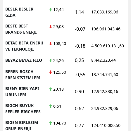
BESLR BESLER
12,44
1,14
17.039.169,06
GIDA
BESTE BEST
29,08
-0,07
196.061.943,46
BRANDS ENERJI
BETAE BETA ENERJI
108,40
-0,18
4.509.619.131,60
VE TEKNOLOJI
0,25
BEYAZ BEYAZ FILO
8.442.323,44
24,26
BFREN BOSCH
125,50
-0,55
13.744.741,60
FREN SISTEMLERI
BIENY BIEN YAPI
20,18
0,90
12.942.830,16
URUNLERI
BIGCH BUYUK
6,51
0,62
24.982.829,06
SEFLER BIGCHEFS
BIGEN BIRLESIM
104,70
0,77
124.410.000,50
GRUP ENERJI