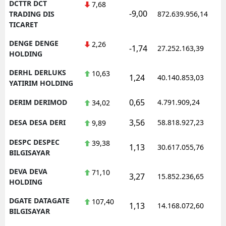
DCTTR DCT
7,68
-9,00
TRADING DIS
872.639.956,14
TICARET
DENGE DENGE
2,26
-1,74
27.252.163,39
HOLDING
DERHL DERLUKS
10,63
1,24
40.140.853,03
YATIRIM HOLDING
0,65
DERIM DERIMOD
4.791.909,24
34,02
3,56
DESA DESA DERI
58.818.927,23
9,89
DESPC DESPEC
39,38
1,13
30.617.055,76
BILGISAYAR
DEVA DEVA
71,10
3,27
15.852.236,65
HOLDING
DGATE DATAGATE
107,40
1,13
14.168.072,60
BILGISAYAR