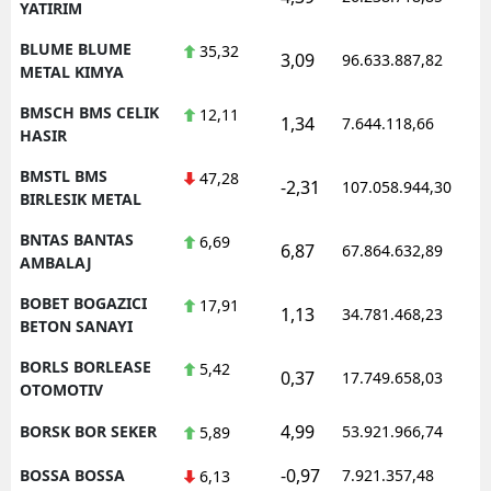
YATIRIM
BLUME BLUME
35,32
3,09
96.633.887,82
METAL KIMYA
BMSCH BMS CELIK
12,11
1,34
7.644.118,66
HASIR
BMSTL BMS
47,28
-2,31
107.058.944,30
BIRLESIK METAL
BNTAS BANTAS
6,69
6,87
67.864.632,89
AMBALAJ
BOBET BOGAZICI
17,91
1,13
34.781.468,23
BETON SANAYI
BORLS BORLEASE
5,42
0,37
17.749.658,03
OTOMOTIV
4,99
BORSK BOR SEKER
53.921.966,74
5,89
-0,97
BOSSA BOSSA
7.921.357,48
6,13