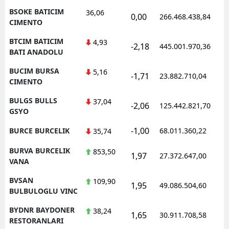
BSOKE BATICIM
36,06
0,00
266.468.438,84
CIMENTO
BTCIM BATICIM
4,93
-2,18
445.001.970,36
BATI ANADOLU
BUCIM BURSA
5,16
-1,71
23.882.710,04
CIMENTO
BULGS BULLS
37,04
-2,06
125.442.821,70
GSYO
-1,00
BURCE BURCELIK
68.011.360,22
35,74
BURVA BURCELIK
853,50
1,97
27.372.647,00
VANA
BVSAN
109,90
1,95
49.086.504,60
BULBULOGLU VINC
BYDNR BAYDONER
38,24
1,65
30.911.708,58
RESTORANLARI