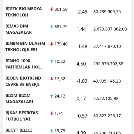
BIGTK BIG MEDYA
361,50
-2,49
80.739.909,75
TEKNOLOJI
BIMAS BIM
387,75
1,44
2.679.837.002,00
MAGAZALAR
BINBN BIN ULASIM
179,40
-1,48
37.417.870,10
TEKNOLOJILERI
BINHO 1000
10,22
4,50
294.576.702,38
YATIRIMLAR HOL.
BIOEN BIOTREND
17,52
-1,02
49.995.145,28
CEVRE VE ENERJI
BIZIM BIZIM
24,12
0,17
2.522.105,92
MAGAZALARI
BJKAS BESIKTAS
1,74
-0,57
80.823.226,17
FUTBOL YAT.
BLCYT BILICI
19,73
4,39
26.238.718,85