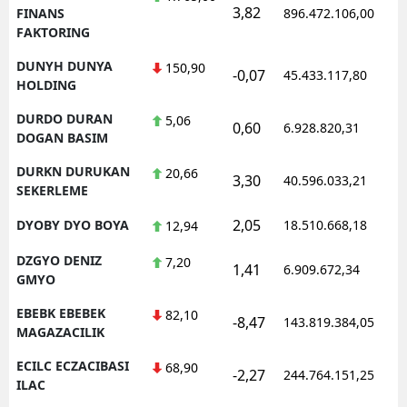
3,82
FINANS
896.472.106,00
FAKTORING
DUNYH DUNYA
150,90
-0,07
45.433.117,80
HOLDING
DURDO DURAN
5,06
0,60
6.928.820,31
DOGAN BASIM
DURKN DURUKAN
20,66
3,30
40.596.033,21
SEKERLEME
2,05
DYOBY DYO BOYA
18.510.668,18
12,94
DZGYO DENIZ
7,20
1,41
6.909.672,34
GMYO
EBEBK EBEBEK
82,10
-8,47
143.819.384,05
MAGAZACILIK
ECILC ECZACIBASI
68,90
-2,27
244.764.151,25
ILAC