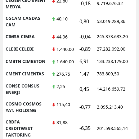
CEOEM CEO EVENT
22,80
-0,18
9.719.676,32
MEDYA
CGCAM CAGDAS
40,10
0,80
53.019.289,86
CAM
-0,04
CIMSA CIMSA
245.373.633,20
44,96
-0,89
CLEBI CELEBI
27.282.092,00
1.440,00
6,91
CMBTN CIMBETON
133.238.179,00
1.640,00
1,47
CMENT CIMENTAS
783.809,50
276,75
CONSE CONSUS
2,25
0,45
14.216.659,72
ENERJI
COSMO COSMOS
115,40
-0,77
2.095.213,40
YAT. HOLDING
CRDFA
31,88
-6,35
CREDITWEST
201.598.565,14
FAKTORING