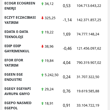
ECOGR ECOGREEN
34,12
0,53
104.713.643,22
ENERJI
ECZYT ECZACIBASI
325,25
-1,14
142.371.857,25
YATIRIM
EDATA E-DATA
19,22
1,69
74.777.148,24
TEKNOLOJI
EDIP EDIP
38,96
-0,46
121.456.097,62
GAYRIMENKUL
EFOR EFOR
19,84
4,04
790.319.907,02
YATIRIM
EGEEN EGE
5.242,50
0,24
31.707.322,50
ENDUSTRI
EGEGY EGEYAPI
29,24
0,76
19.619.585,88
AVRUPA GMYO
EGEPO NASMED
18,91
0,91
33.104.722,19
EGEPOL