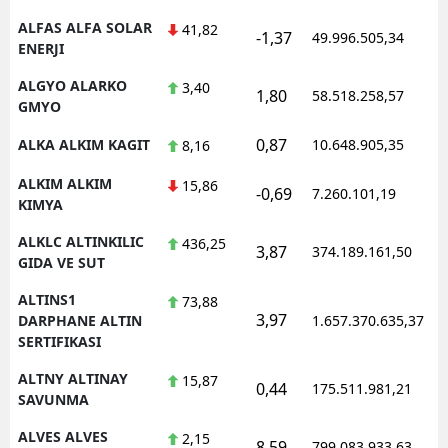
ALFAS ALFA SOLAR
41,82
-1,37
49.996.505,34
ENERJI
ALGYO ALARKO
3,40
1,80
58.518.258,57
GMYO
0,87
ALKA ALKIM KAGIT
10.648.905,35
8,16
ALKIM ALKIM
15,86
-0,69
7.260.101,19
KIMYA
ALKLC ALTINKILIC
436,25
3,87
374.189.161,50
GIDA VE SUT
ALTINS1
73,88
3,97
DARPHANE ALTIN
1.657.370.635,37
SERTIFIKASI
ALTNY ALTINAY
15,87
0,44
175.511.981,21
SAVUNMA
ALVES ALVES
2,15
8,59
799.083.933,63