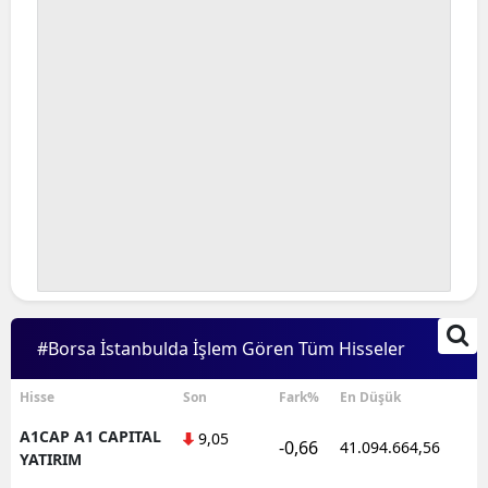
#Borsa İstanbulda İşlem Gören Tüm Hisseler
Hisse
Son
Fark%
En Düşük
A1CAP A1 CAPITAL
9,05
-0,66
41.094.664,56
YATIRIM