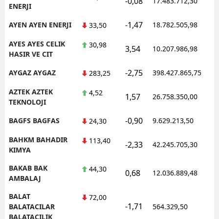
-0,08
17.483.712,30
ENERJI
-1,47
AYEN AYEN ENERJI
18.782.505,98
33,50
AYES AYES CELIK
30,98
3,54
10.207.986,98
HASIR VE CIT
-2,75
AYGAZ AYGAZ
398.427.865,75
283,25
AZTEK AZTEK
4,52
1,57
26.758.350,00
TEKNOLOJI
-0,90
BAGFS BAGFAS
9.629.213,50
24,30
BAHKM BAHADIR
113,40
-2,33
42.245.705,30
KIMYA
BAKAB BAK
44,30
0,68
12.036.889,48
AMBALAJ
BALAT
72,00
-1,71
BALATACILAR
564.329,50
BALATACILIK