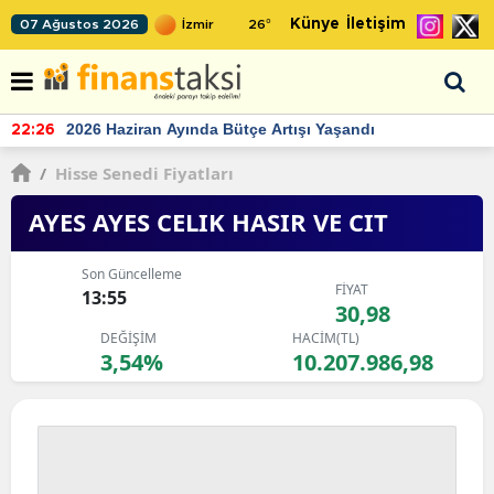
Künye
İletişim
07 Ağustos 2026
26
°
TCMB'nin rezervlerinde artan momentum devam ediyor
22:24
/
Hisse Senedi Fiyatları
AYES AYES CELIK HASIR VE CIT
Son Güncelleme
FİYAT
13:55
30,98
DEĞİŞİM
HACİM(TL)
3,54%
10.207.986,98