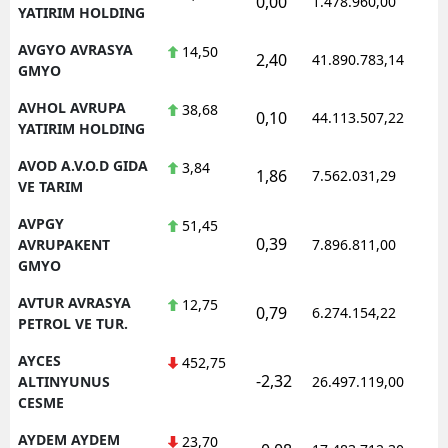
0,00
1.478.960,00
YATIRIM HOLDING
AVGYO AVRASYA
14,50
2,40
41.890.783,14
GMYO
AVHOL AVRUPA
38,68
0,10
44.113.507,22
YATIRIM HOLDING
AVOD A.V.O.D GIDA
3,84
1,86
7.562.031,29
VE TARIM
AVPGY
51,45
0,39
AVRUPAKENT
7.896.811,00
GMYO
AVTUR AVRASYA
12,75
0,79
6.274.154,22
PETROL VE TUR.
AYCES
452,75
-2,32
ALTINYUNUS
26.497.119,00
CESME
AYDEM AYDEM
23,70