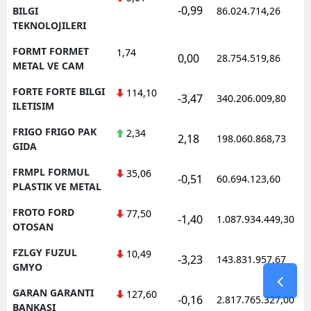
-0,99
BILGI
86.024.714,26
TEKNOLOJILERI
FORMT FORMET
1,74
0,00
28.754.519,86
METAL VE CAM
FORTE FORTE BILGI
114,10
-3,47
340.206.009,80
ILETISIM
FRIGO FRIGO PAK
2,34
2,18
198.060.868,73
GIDA
FRMPL FORMUL
35,06
-0,51
60.694.123,60
PLASTIK VE METAL
FROTO FORD
77,50
-1,40
1.087.934.449,30
OTOSAN
FZLGY FUZUL
10,49
-3,23
143.831.957,67
GMYO
GARAN GARANTI
127,60
-0,16
2.817.765.327,00
BANKASI