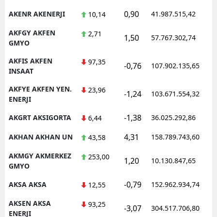
0,90
AKENR AKENERJI
41.987.515,42
10,14
AKFGY AKFEN
2,71
1,50
57.767.302,74
GMYO
AKFIS AKFEN
97,35
-0,76
107.902.135,65
INSAAT
AKFYE AKFEN YEN.
23,96
-1,24
103.671.554,32
ENERJI
-1,38
AKGRT AKSIGORTA
36.025.292,86
6,44
4,31
AKHAN AKHAN UN
158.789.743,60
43,58
AKMGY AKMERKEZ
253,00
1,20
10.130.847,65
GMYO
-0,79
AKSA AKSA
152.962.934,74
12,55
AKSEN AKSA
93,25
-3,07
304.517.706,80
ENERJI