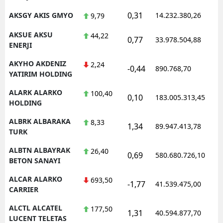
0,31
AKSGY AKIS GMYO
14.232.380,26
9,79
AKSUE AKSU
44,22
0,77
33.978.504,88
ENERJI
AKYHO AKDENIZ
2,24
-0,44
890.768,70
YATIRIM HOLDING
ALARK ALARKO
100,40
0,10
183.005.313,45
HOLDING
ALBRK ALBARAKA
8,33
1,34
89.947.413,78
TURK
ALBTN ALBAYRAK
26,40
0,69
580.680.726,10
BETON SANAYI
ALCAR ALARKO
693,50
-1,77
41.539.475,00
CARRIER
ALCTL ALCATEL
177,50
1,31
40.594.877,70
LUCENT TELETAS