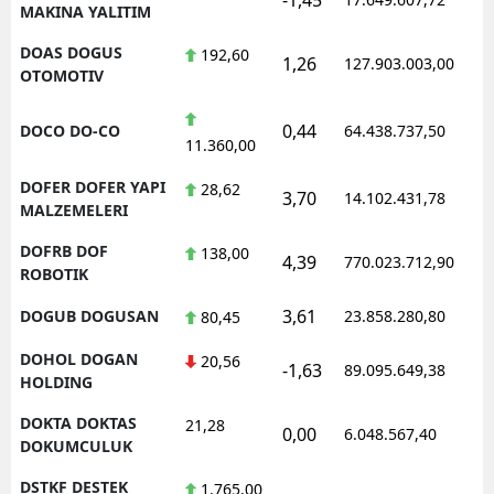
MAKINA YALITIM
DOAS DOGUS
192,60
1,26
127.903.003,00
OTOMOTIV
0,44
DOCO DO-CO
64.438.737,50
11.360,00
DOFER DOFER YAPI
28,62
3,70
14.102.431,78
MALZEMELERI
DOFRB DOF
138,00
4,39
770.023.712,90
ROBOTIK
3,61
DOGUB DOGUSAN
23.858.280,80
80,45
DOHOL DOGAN
20,56
-1,63
89.095.649,38
HOLDING
DOKTA DOKTAS
21,28
0,00
6.048.567,40
DOKUMCULUK
DSTKF DESTEK
1.765,00