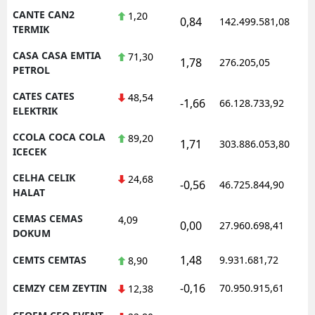
CANTE CAN2
1,20
0,84
142.499.581,08
TERMIK
CASA CASA EMTIA
71,30
1,78
276.205,05
PETROL
CATES CATES
48,54
-1,66
66.128.733,92
ELEKTRIK
CCOLA COCA COLA
89,20
1,71
303.886.053,80
ICECEK
CELHA CELIK
24,68
-0,56
46.725.844,90
HALAT
CEMAS CEMAS
4,09
0,00
27.960.698,41
DOKUM
1,48
CEMTS CEMTAS
9.931.681,72
8,90
-0,16
CEMZY CEM ZEYTIN
70.950.915,61
12,38