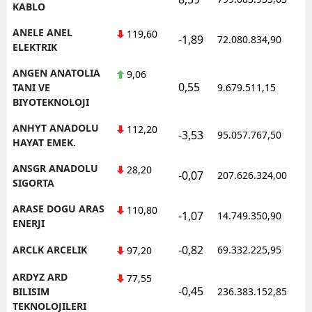
KABLO
ANELE ANEL
119,60
-1,89
72.080.834,90
ELEKTRIK
ANGEN ANATOLIA
9,06
0,55
TANI VE
9.679.511,15
BIYOTEKNOLOJI
ANHYT ANADOLU
112,20
-3,53
95.057.767,50
HAYAT EMEK.
ANSGR ANADOLU
28,20
-0,07
207.626.324,00
SIGORTA
ARASE DOGU ARAS
110,80
-1,07
14.749.350,90
ENERJI
-0,82
ARCLK ARCELIK
69.332.225,95
97,20
ARDYZ ARD
77,55
-0,45
BILISIM
236.383.152,85
TEKNOLOJILERI