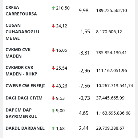
CRFSA
210,50
9,98
189.725.562,10
CARREFOURSA
CUSAN
24,12
-1,55
CUHADAROGLU
8.170.606,12
METAL
CVKMD CVK
16,05
-3,31
785.354.130,41
MADEN
CVKMDR CVK
25,54
-2,96
111.167.051,96
MADEN - RHKP
-7,56
CWENE CW ENERJI
10.267.713.541,74
43,26
-0,73
DAGI DAGI GIYIM
37.445.665,99
9,53
DAPGM DAP
9,00
4,65
1.163.695.836,68
GAYRIMENKUL
2,44
DARDL DARDANEL
29.709.388,67
1,68