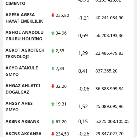
CIMENTO
AGESA AGESA
235,80
-1,21
40.241.084,90
HAYAT EMEKLILIK
AGHOL ANADOLU
34,96
0,69
56.208.193,36
GRUBU HOLDING
AGROT AGROTECH
2,35
1,29
22.485.479,83
TEKNOLOJI
AGYO ATAKULE
7,33
0,41
837.365,20
GMYO
AHGAZ AHLATCI
32,20
-0,06
36.388.999,84
DOGALGAZ
AHSGY AHES
19,31
1,52
25.089.695,96
GMYO
0,15
AKBNK AKBANK
5.225.008.105,05
67,20
-0,26
AKCNS AKCANSA
29.847.027,70
234,50