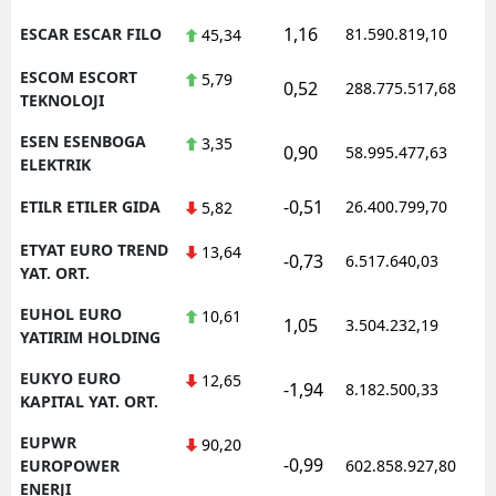
1,16
ESCAR ESCAR FILO
81.590.819,10
45,34
ESCOM ESCORT
5,79
0,52
288.775.517,68
TEKNOLOJI
ESEN ESENBOGA
3,35
0,90
58.995.477,63
ELEKTRIK
-0,51
ETILR ETILER GIDA
26.400.799,70
5,82
ETYAT EURO TREND
13,64
-0,73
6.517.640,03
YAT. ORT.
EUHOL EURO
10,61
1,05
3.504.232,19
YATIRIM HOLDING
EUKYO EURO
12,65
-1,94
8.182.500,33
KAPITAL YAT. ORT.
EUPWR
90,20
-0,99
EUROPOWER
602.858.927,80
ENERJI