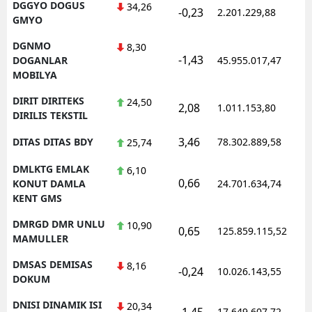
DGGYO DOGUS
34,26
-0,23
2.201.229,88
GMYO
DGNMO
8,30
-1,43
DOGANLAR
45.955.017,47
MOBILYA
DIRIT DIRITEKS
24,50
2,08
1.011.153,80
DIRILIS TEKSTIL
3,46
DITAS DITAS BDY
78.302.889,58
25,74
DMLKTG EMLAK
6,10
0,66
KONUT DAMLA
24.701.634,74
KENT GMS
DMRGD DMR UNLU
10,90
0,65
125.859.115,52
MAMULLER
DMSAS DEMISAS
8,16
-0,24
10.026.143,55
DOKUM
DNISI DINAMIK ISI
20,34
-1,45
17.649.607,72