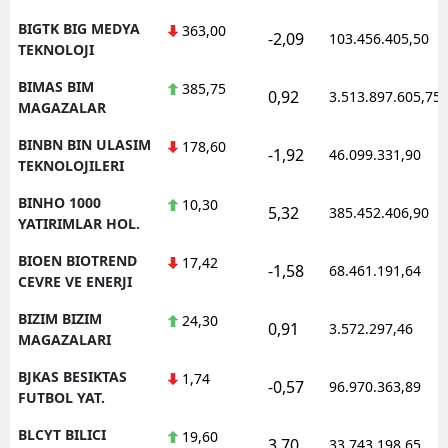
BIGTK BIG MEDYA
363,00
-2,09
103.456.405,50
TEKNOLOJI
BIMAS BIM
385,75
0,92
3.513.897.605,75
MAGAZALAR
BINBN BIN ULASIM
178,60
-1,92
46.099.331,90
TEKNOLOJILERI
BINHO 1000
10,30
5,32
385.452.406,90
YATIRIMLAR HOL.
BIOEN BIOTREND
17,42
-1,58
68.461.191,64
CEVRE VE ENERJI
BIZIM BIZIM
24,30
0,91
3.572.297,46
MAGAZALARI
BJKAS BESIKTAS
1,74
-0,57
96.970.363,89
FUTBOL YAT.
BLCYT BILICI
19,60
3,70
33.743.198,65