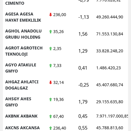
CIMENTO
AGESA AGESA
236,00
-1,13
49.260.444,90
HAYAT EMEKLILIK
AGHOL ANADOLU
35,26
1,56
71.553.130,84
GRUBU HOLDING
AGROT AGROTECH
2,35
1,29
33.828.248,20
TEKNOLOJI
AGYO ATAKULE
7,33
0,41
1.486.420,23
GMYO
AHGAZ AHLATCI
32,14
-0,25
45.407.680,74
DOGALGAZ
AHSGY AHES
19,36
1,79
29.155.635,80
GMYO
0,45
AKBNK AKBANK
7.971.197.000,85
67,40
0,55
AKCNS AKCANSA
45.788.813,60
236,40