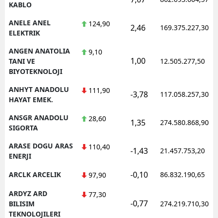
KABLO
ANELE ANEL
124,90
2,46
169.375.227,30
ELEKTRIK
ANGEN ANATOLIA
9,10
1,00
TANI VE
12.505.277,50
BIYOTEKNOLOJI
ANHYT ANADOLU
111,90
-3,78
117.058.257,30
HAYAT EMEK.
ANSGR ANADOLU
28,60
1,35
274.580.868,90
SIGORTA
ARASE DOGU ARAS
110,40
-1,43
21.457.753,20
ENERJI
-0,10
ARCLK ARCELIK
86.832.190,65
97,90
ARDYZ ARD
77,30
-0,77
BILISIM
274.219.710,30
TEKNOLOJILERI