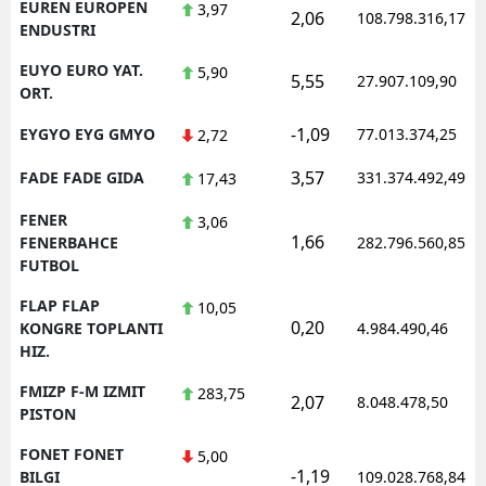
EUREN EUROPEN
3,97
2,06
108.798.316,17
ENDUSTRI
EUYO EURO YAT.
5,90
5,55
27.907.109,90
ORT.
-1,09
EYGYO EYG GMYO
77.013.374,25
2,72
3,57
FADE FADE GIDA
331.374.492,49
17,43
FENER
3,06
1,66
FENERBAHCE
282.796.560,85
FUTBOL
FLAP FLAP
10,05
0,20
KONGRE TOPLANTI
4.984.490,46
HIZ.
FMIZP F-M IZMIT
283,75
2,07
8.048.478,50
PISTON
FONET FONET
5,00
-1,19
BILGI
109.028.768,84