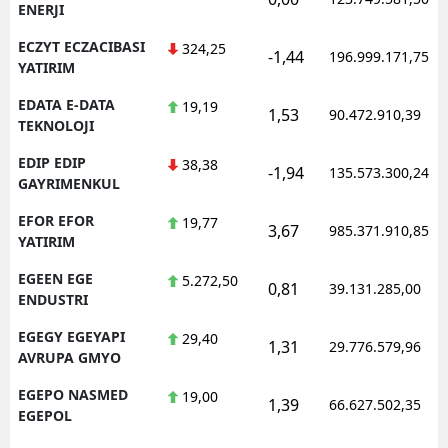
ENERJI
ECZYT ECZACIBASI
324,25
-1,44
196.999.171,75
YATIRIM
EDATA E-DATA
19,19
1,53
90.472.910,39
TEKNOLOJI
EDIP EDIP
38,38
-1,94
135.573.300,24
GAYRIMENKUL
EFOR EFOR
19,77
3,67
985.371.910,85
YATIRIM
EGEEN EGE
5.272,50
0,81
39.131.285,00
ENDUSTRI
EGEGY EGEYAPI
29,40
1,31
29.776.579,96
AVRUPA GMYO
EGEPO NASMED
19,00
1,39
66.627.502,35
EGEPOL