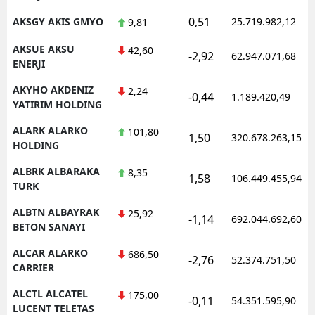
0,51
AKSGY AKIS GMYO
25.719.982,12
9,81
AKSUE AKSU
42,60
-2,92
62.947.071,68
ENERJI
AKYHO AKDENIZ
2,24
-0,44
1.189.420,49
YATIRIM HOLDING
ALARK ALARKO
101,80
1,50
320.678.263,15
HOLDING
ALBRK ALBARAKA
8,35
1,58
106.449.455,94
TURK
ALBTN ALBAYRAK
25,92
-1,14
692.044.692,60
BETON SANAYI
ALCAR ALARKO
686,50
-2,76
52.374.751,50
CARRIER
ALCTL ALCATEL
175,00
-0,11
54.351.595,90
LUCENT TELETAS