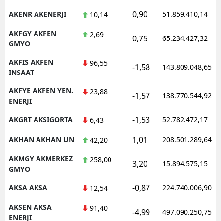
0,90
AKENR AKENERJI
51.859.410,14
10,14
AKFGY AKFEN
2,69
0,75
65.234.427,32
GMYO
AKFIS AKFEN
96,55
-1,58
143.809.048,65
INSAAT
AKFYE AKFEN YEN.
23,88
-1,57
138.770.544,92
ENERJI
-1,53
AKGRT AKSIGORTA
52.782.472,17
6,43
1,01
AKHAN AKHAN UN
208.501.289,64
42,20
AKMGY AKMERKEZ
258,00
3,20
15.894.575,15
GMYO
-0,87
AKSA AKSA
224.740.006,90
12,54
AKSEN AKSA
91,40
-4,99
497.090.250,75
ENERJI