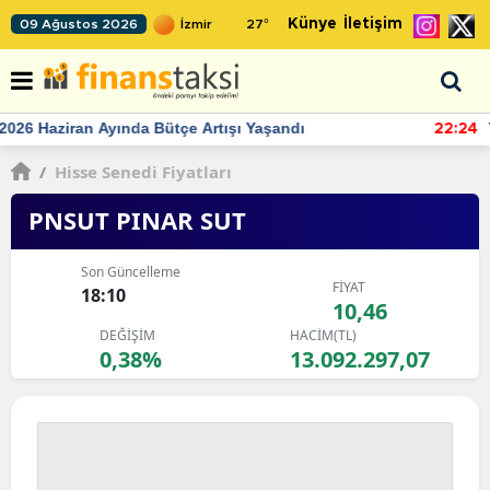
Künye
İletişim
09 Ağustos 2026
27
°
TCMB'nin rezervlerinde artan momentum devam ediyor
22:24
/
Hisse Senedi Fiyatları
PNSUT PINAR SUT
Son Güncelleme
FİYAT
18:10
10,46
DEĞİŞİM
HACİM(TL)
0,38%
13.092.297,07