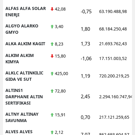
ALFAS ALFA SOLAR
42,08
-0,75
63.190.488,98
ENERJI
ALGYO ALARKO
3,40
1,80
68.184.250,48
GMYO
1,73
ALKA ALKIM KAGIT
21.693.762,43
8,23
ALKIM ALKIM
15,80
-1,06
17.151.003,52
KIMYA
ALKLC ALTINKILIC
425,00
1,19
720.200.219,25
GIDA VE SUT
ALTINS1
72,80
2,45
DARPHANE ALTIN
2.294.160.747,94
SERTIFIKASI
ALTNY ALTINAY
15,91
0,70
217.121.259,65
SAVUNMA
ALVES ALVES
2,12
7,07
862.693.604,57