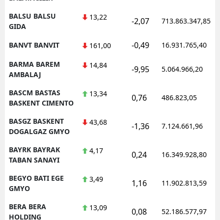
BALSU BALSU
13,22
-2,07
713.863.347,85
GIDA
-0,49
BANVT BANVIT
16.931.765,40
161,00
BARMA BAREM
14,84
-9,95
5.064.966,20
AMBALAJ
BASCM BASTAS
13,34
0,76
486.823,05
BASKENT CIMENTO
BASGZ BASKENT
43,68
-1,36
7.124.661,96
DOGALGAZ GMYO
BAYRK BAYRAK
4,17
0,24
16.349.928,80
TABAN SANAYI
BEGYO BATI EGE
3,49
1,16
11.902.813,59
GMYO
BERA BERA
13,09
0,08
52.186.577,97
HOLDING