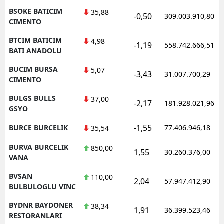
BSOKE BATICIM
35,88
-0,50
309.003.910,80
CIMENTO
BTCIM BATICIM
4,98
-1,19
558.742.666,51
BATI ANADOLU
BUCIM BURSA
5,07
-3,43
31.007.700,29
CIMENTO
BULGS BULLS
37,00
-2,17
181.928.021,96
GSYO
-1,55
BURCE BURCELIK
77.406.946,18
35,54
BURVA BURCELIK
850,00
1,55
30.260.376,00
VANA
BVSAN
110,00
2,04
57.947.412,90
BULBULOGLU VINC
BYDNR BAYDONER
38,34
1,91
36.399.523,46
RESTORANLARI