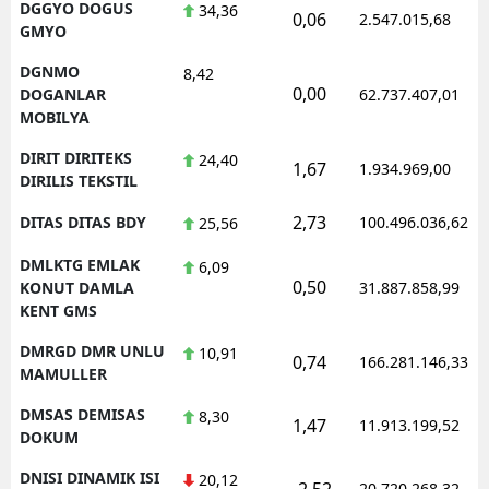
DGGYO DOGUS
34,36
0,06
2.547.015,68
GMYO
DGNMO
8,42
0,00
DOGANLAR
62.737.407,01
MOBILYA
DIRIT DIRITEKS
24,40
1,67
1.934.969,00
DIRILIS TEKSTIL
2,73
DITAS DITAS BDY
100.496.036,62
25,56
DMLKTG EMLAK
6,09
0,50
KONUT DAMLA
31.887.858,99
KENT GMS
DMRGD DMR UNLU
10,91
0,74
166.281.146,33
MAMULLER
DMSAS DEMISAS
8,30
1,47
11.913.199,52
DOKUM
DNISI DINAMIK ISI
20,12
-2,52
20.720.268,32