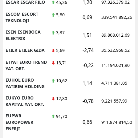
1,20
ESCAR ESCAR FILO
97.326.379,02
45,36
ESCOM ESCORT
5,80
0,69
339.541.892,26
TEKNOLOJI
ESEN ESENBOGA
3,37
1,51
89.808.012,69
ELEKTRIK
-2,74
ETILR ETILER GIDA
35.532.958,52
5,69
ETYAT EURO TREND
13,71
-0,22
11.194.021,90
YAT. ORT.
EUHOL EURO
10,62
1,14
4.711.381,05
YATIRIM HOLDING
EUKYO EURO
12,80
-0,78
9.221.557,99
KAPITAL YAT. ORT.
EUPWR
91,70
0,66
EUROPOWER
911.874.814,50
ENERJI