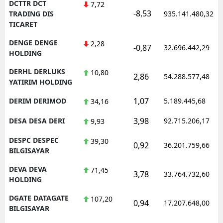
DCTTR DCT
7,72
-8,53
TRADING DIS
935.141.480,32
TICARET
DENGE DENGE
2,28
-0,87
32.696.442,29
HOLDING
DERHL DERLUKS
10,80
2,86
54.288.577,48
YATIRIM HOLDING
1,07
DERIM DERIMOD
5.189.445,68
34,16
3,98
DESA DESA DERI
92.715.206,17
9,93
DESPC DESPEC
39,30
0,92
36.201.759,66
BILGISAYAR
DEVA DEVA
71,45
3,78
33.764.732,60
HOLDING
DGATE DATAGATE
107,20
0,94
17.207.648,00
BILGISAYAR