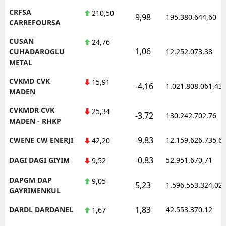
CRFSA
210,50
9,98
195.380.644,60
CARREFOURSA
CUSAN
24,76
1,06
CUHADAROGLU
12.252.073,38
METAL
CVKMD CVK
15,91
-4,16
1.021.808.061,43
MADEN
CVKMDR CVK
25,34
-3,72
130.242.702,76
MADEN - RHKP
-9,83
CWENE CW ENERJI
12.159.626.735,6
42,20
-0,83
DAGI DAGI GIYIM
52.951.670,71
9,52
DAPGM DAP
9,05
5,23
1.596.553.324,02
GAYRIMENKUL
1,83
DARDL DARDANEL
42.553.370,12
1,67