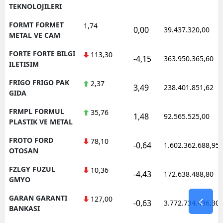
TEKNOLOJILERI
FORMT FORMET
1,74
0,00
39.437.320,00
METAL VE CAM
FORTE FORTE BILGI
113,30
-4,15
363.950.365,60
ILETISIM
FRIGO FRIGO PAK
2,37
3,49
238.401.851,62
GIDA
FRMPL FORMUL
35,76
1,48
92.565.525,00
PLASTIK VE METAL
FROTO FORD
78,10
-0,64
1.602.362.688,95
OTOSAN
FZLGY FUZUL
10,36
-4,43
172.638.488,80
GMYO
GARAN GARANTI
127,00
-0,63
3.772.734.436,30
BANKASI