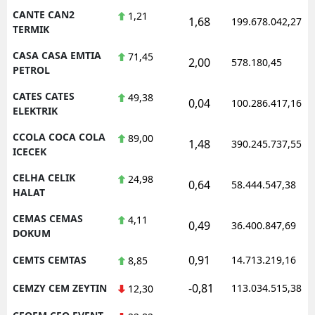
CANTE CAN2
1,21
1,68
199.678.042,27
TERMIK
CASA CASA EMTIA
71,45
2,00
578.180,45
PETROL
CATES CATES
49,38
0,04
100.286.417,16
ELEKTRIK
CCOLA COCA COLA
89,00
1,48
390.245.737,55
ICECEK
CELHA CELIK
24,98
0,64
58.444.547,38
HALAT
CEMAS CEMAS
4,11
0,49
36.400.847,69
DOKUM
0,91
CEMTS CEMTAS
14.713.219,16
8,85
-0,81
CEMZY CEM ZEYTIN
113.034.515,38
12,30