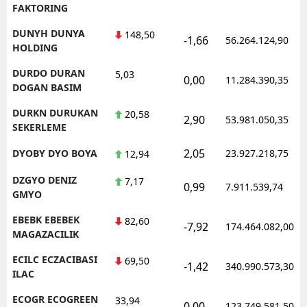
FAKTORING
DUNYH DUNYA
148,50
-1,66
56.264.124,90
HOLDING
DURDO DURAN
5,03
0,00
11.284.390,35
DOGAN BASIM
DURKN DURUKAN
20,58
2,90
53.981.050,35
SEKERLEME
2,05
DYOBY DYO BOYA
23.927.218,75
12,94
DZGYO DENIZ
7,17
0,99
7.911.539,74
GMYO
EBEBK EBEBEK
82,60
-7,92
174.464.082,00
MAGAZACILIK
ECILC ECZACIBASI
69,50
-1,42
340.990.573,30
ILAC
ECOGR ECOGREEN
33,94
0,00
123.749.581,50