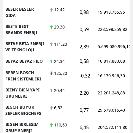
BESLR BESLER
12,42
0,98
19.918.755,95
GIDA
BESTE BEST
29,30
0,69
228.598.259,82
BRANDS ENERJI
BETAE BETA ENERJI
111,20
2,39
5.699.080.996,10
VE TEKNOLOJI
0,58
BEYAZ BEYAZ FILO
10.817.880,08
24,34
BFREN BOSCH
125,80
-0,32
16.170.946,30
FREN SISTEMLERI
BIENY BIEN YAPI
20,44
2,20
22.201.248,88
URUNLERI
BIGCH BUYUK
6,52
0,77
29.579.015,40
SEFLER BIGCHEFS
BIGEN BIRLESIM
110,60
6,45
204.572.111,80
GRUP ENERJI