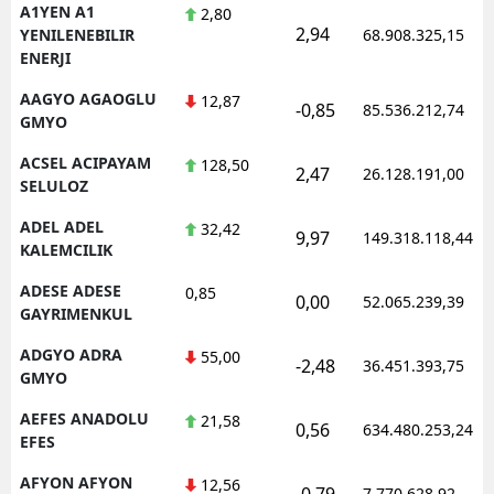
A1YEN A1
2,80
2,94
YENILENEBILIR
68.908.325,15
ENERJI
AAGYO AGAOGLU
12,87
-0,85
85.536.212,74
GMYO
ACSEL ACIPAYAM
128,50
2,47
26.128.191,00
SELULOZ
ADEL ADEL
32,42
9,97
149.318.118,44
KALEMCILIK
ADESE ADESE
0,85
0,00
52.065.239,39
GAYRIMENKUL
ADGYO ADRA
55,00
-2,48
36.451.393,75
GMYO
AEFES ANADOLU
21,58
0,56
634.480.253,24
EFES
AFYON AFYON
12,56
-0,79
7.770.628,92