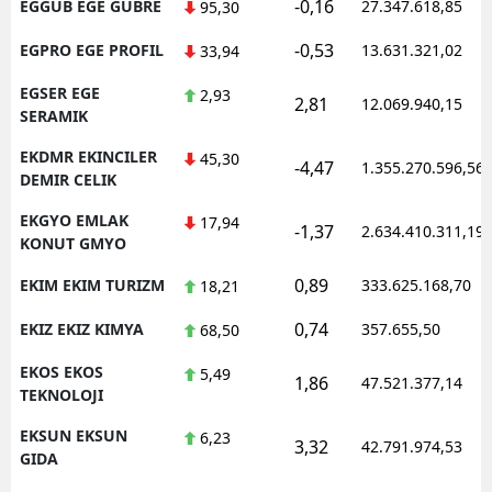
-0,16
EGGUB EGE GUBRE
27.347.618,85
95,30
-0,53
EGPRO EGE PROFIL
13.631.321,02
33,94
EGSER EGE
2,93
2,81
12.069.940,15
SERAMIK
EKDMR EKINCILER
45,30
-4,47
1.355.270.596,56
DEMIR CELIK
EKGYO EMLAK
17,94
-1,37
2.634.410.311,19
KONUT GMYO
0,89
EKIM EKIM TURIZM
333.625.168,70
18,21
0,74
EKIZ EKIZ KIMYA
357.655,50
68,50
EKOS EKOS
5,49
1,86
47.521.377,14
TEKNOLOJI
EKSUN EKSUN
6,23
3,32
42.791.974,53
GIDA