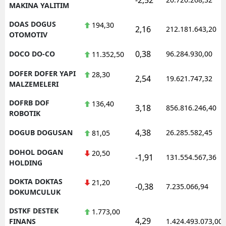
MAKINA YALITIM
DOAS DOGUS
194,30
2,16
212.181.643,20
OTOMOTIV
0,38
DOCO DO-CO
96.284.930,00
11.352,50
DOFER DOFER YAPI
28,30
2,54
19.621.747,32
MALZEMELERI
DOFRB DOF
136,40
3,18
856.816.246,40
ROBOTIK
4,38
DOGUB DOGUSAN
26.285.582,45
81,05
DOHOL DOGAN
20,50
-1,91
131.554.567,36
HOLDING
DOKTA DOKTAS
21,20
-0,38
7.235.066,94
DOKUMCULUK
DSTKF DESTEK
1.773,00
4,29
FINANS
1.424.493.073,00