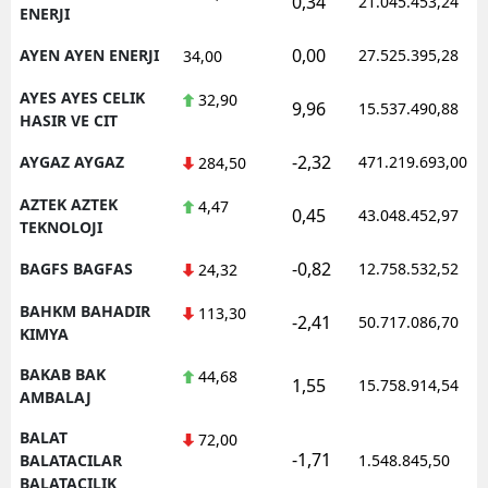
0,34
21.045.453,24
ENERJI
0,00
AYEN AYEN ENERJI
27.525.395,28
34,00
AYES AYES CELIK
32,90
9,96
15.537.490,88
HASIR VE CIT
-2,32
AYGAZ AYGAZ
471.219.693,00
284,50
AZTEK AZTEK
4,47
0,45
43.048.452,97
TEKNOLOJI
-0,82
BAGFS BAGFAS
12.758.532,52
24,32
BAHKM BAHADIR
113,30
-2,41
50.717.086,70
KIMYA
BAKAB BAK
44,68
1,55
15.758.914,54
AMBALAJ
BALAT
72,00
-1,71
BALATACILAR
1.548.845,50
BALATACILIK