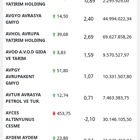
-0,89
2.295.929,00
YATIRIM HOLDING
AVGYO AVRASYA
14,50
2,40
44.994.022,34
GMYO
AVHOL AVRUPA
39,68
2,69
69.627.858,26
YATIRIM HOLDING
AVOD A.V.O.D GIDA
3,83
1,59
9.570.527,97
VE TARIM
AVPGY
51,80
1,07
AVRUPAKENT
10.331.507,80
GMYO
AVTUR AVRASYA
12,74
0,71
7.463.383,75
PETROL VE TUR.
AYCES
453,75
-2,10
ALTINYUNUS
30.146.105,50
CESME
AYDEM AYDEM
23,80