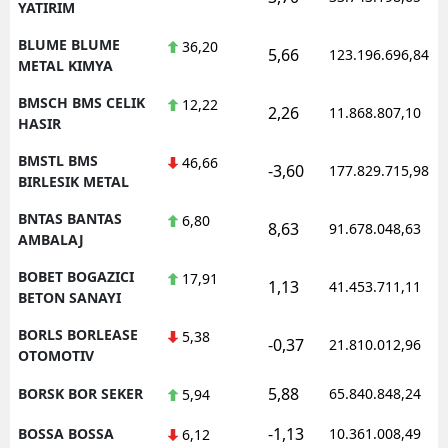
YATIRIM
BLUME BLUME
36,20
5,66
123.196.696,84
METAL KIMYA
BMSCH BMS CELIK
12,22
2,26
11.868.807,10
HASIR
BMSTL BMS
46,66
-3,60
177.829.715,98
BIRLESIK METAL
BNTAS BANTAS
6,80
8,63
91.678.048,63
AMBALAJ
BOBET BOGAZICI
17,91
1,13
41.453.711,11
BETON SANAYI
BORLS BORLEASE
5,38
-0,37
21.810.012,96
OTOMOTIV
5,88
BORSK BOR SEKER
65.840.848,24
5,94
-1,13
BOSSA BOSSA
10.361.008,49
6,12