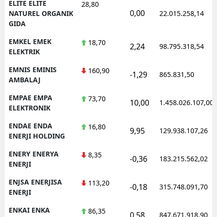
ELITE ELITE
28,80
0,00
NATUREL ORGANIK
22.015.258,14
GIDA
EMKEL EMEK
18,70
2,24
98.795.318,54
ELEKTRIK
EMNIS EMINIS
160,90
-1,29
865.831,50
AMBALAJ
EMPAE EMPA
73,70
10,00
1.458.026.107,00
ELEKTRONIK
ENDAE ENDA
16,80
9,95
129.938.107,26
ENERJI HOLDING
ENERY ENERYA
8,35
-0,36
183.215.562,02
ENERJI
ENJSA ENERJISA
113,20
-0,18
315.748.091,70
ENERJI
ENKAI ENKA
86,35
0,58
847.671.918,90