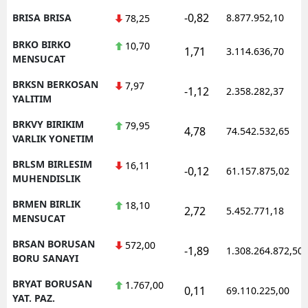
-0,82
BRISA BRISA
8.877.952,10
78,25
BRKO BIRKO
10,70
1,71
3.114.636,70
MENSUCAT
BRKSN BERKOSAN
7,97
-1,12
2.358.282,37
YALITIM
BRKVY BIRIKIM
79,95
4,78
74.542.532,65
VARLIK YONETIM
BRLSM BIRLESIM
16,11
-0,12
61.157.875,02
MUHENDISLIK
BRMEN BIRLIK
18,10
2,72
5.452.771,18
MENSUCAT
BRSAN BORUSAN
572,00
-1,89
1.308.264.872,50
BORU SANAYI
BRYAT BORUSAN
1.767,00
0,11
69.110.225,00
YAT. PAZ.