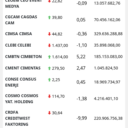
CEOEM CEO EVENT
22,82
-0,09
13.057.682,76
MEDYA
CGCAM CAGDAS
39,80
0,05
70.456.162,06
CAM
-0,36
CIMSA CIMSA
329.636.288,88
44,82
-1,10
CLEBI CELEBI
35.898.068,00
1.437,00
5,22
CMBTN CIMBETON
185.153.083,00
1.614,00
2,47
CMENT CIMENTAS
1.045.824,50
279,50
CONSE CONSUS
2,25
0,45
18.969.734,97
ENERJI
COSMO COSMOS
114,70
-1,38
4.216.401,10
YAT. HOLDING
CRDFA
30,64
-9,99
CREDITWEST
220.906.756,38
FAKTORING