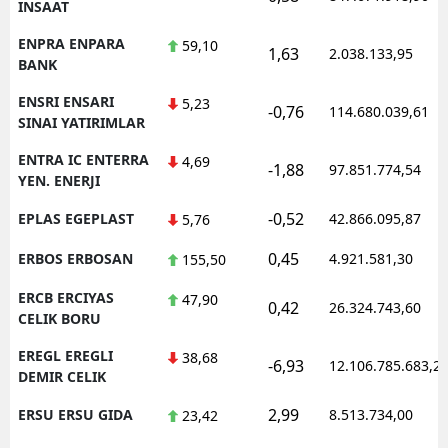
INSAAT
ENPRA ENPARA
59,10
1,63
2.038.133,95
BANK
ENSRI ENSARI
5,23
-0,76
114.680.039,61
SINAI YATIRIMLAR
ENTRA IC ENTERRA
4,69
-1,88
97.851.774,54
YEN. ENERJI
-0,52
EPLAS EGEPLAST
42.866.095,87
5,76
0,45
ERBOS ERBOSAN
4.921.581,30
155,50
ERCB ERCIYAS
47,90
0,42
26.324.743,60
CELIK BORU
EREGL EREGLI
38,68
-6,93
12.106.785.683,2
DEMIR CELIK
2,99
ERSU ERSU GIDA
8.513.734,00
23,42