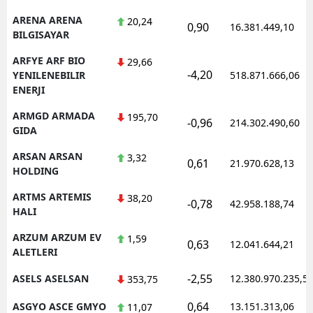
ARENA ARENA
20,24
0,90
16.381.449,10
BILGISAYAR
ARFYE ARF BIO
29,66
-4,20
YENILENEBILIR
518.871.666,06
ENERJI
ARMGD ARMADA
195,70
-0,96
214.302.490,60
GIDA
ARSAN ARSAN
3,32
0,61
21.970.628,13
HOLDING
ARTMS ARTEMIS
38,20
-0,78
42.958.188,74
HALI
ARZUM ARZUM EV
1,59
0,63
12.041.644,21
ALETLERI
-2,55
ASELS ASELSAN
12.380.970.235,5
353,75
0,64
ASGYO ASCE GMYO
13.151.313,06
11,07