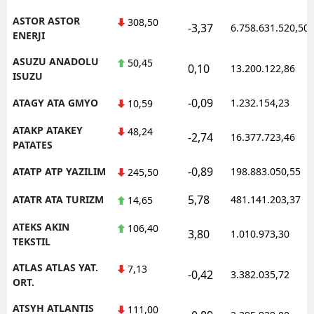
ASTOR ASTOR
308,50
-3,37
6.758.631.520,50
ENERJI
ASUZU ANADOLU
50,45
0,10
13.200.122,86
ISUZU
-0,09
ATAGY ATA GMYO
1.232.154,23
10,59
ATAKP ATAKEY
48,24
-2,74
16.377.723,46
PATATES
-0,89
ATATP ATP YAZILIM
198.883.050,55
245,50
5,78
ATATR ATA TURIZM
481.141.203,37
14,65
ATEKS AKIN
106,40
3,80
1.010.973,30
TEKSTIL
ATLAS ATLAS YAT.
7,13
-0,42
3.382.035,72
ORT.
ATSYH ATLANTIS
111,00