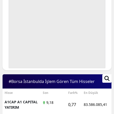
#Borsa İstanbulda İşlem Gören Tüm Hisseler
Hisse
Son
Fark%
En Düşük
A1CAP A1 CAPITAL
9,18
0,77
83.586.085,41
YATIRIM