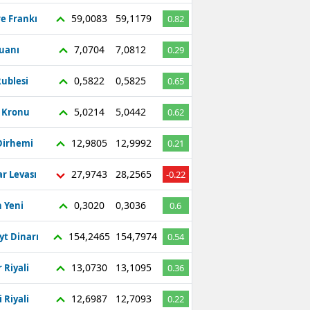
59,0083
59,1179
re Frankı
0.82
7,0704
7,0812
Yuanı
0.29
0,5822
0,5825
ublesi
0.65
5,0214
5,0442
ç Kronu
0.62
12,9805
12,9992
Dirhemi
0.21
27,9743
28,2565
r Levası
-0.22
0,3020
0,3036
 Yeni
0.6
154,2465
154,7974
yt Dinarı
0.54
13,0730
13,1095
 Riyali
0.36
12,6987
12,7093
 Riyali
0.22