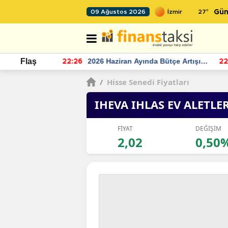
27
°
09 Ağustos 2026
Gün
r seviyesinin
2026 Haziran Ayında Bütçe Artışı
Flaş
22:26
22
Yaşandı
/
Hisse Senedi Fiyatları
IHEVA IHLAS EV ALETLE
FİYAT
DEĞİŞİM
2,02
0,50