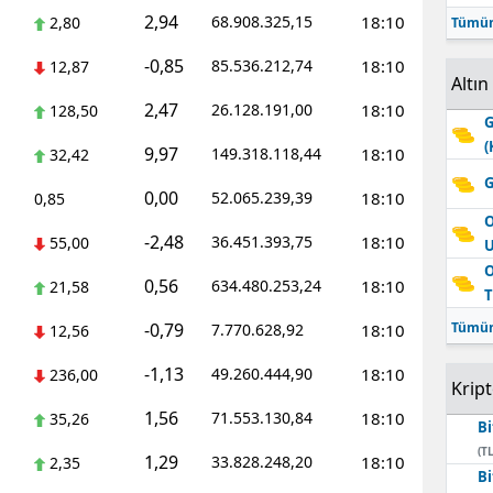
2,94
68.908.325,15
18:10
2,80
Tümün
-0,85
85.536.212,74
18:10
12,87
Altın
2,47
26.128.191,00
18:10
128,50
G
(
9,97
149.318.118,44
18:10
32,42
G
0,00
52.065.239,39
18:10
0,85
O
-2,48
36.451.393,75
18:10
55,00
O
0,56
634.480.253,24
18:10
21,58
T
-0,79
Tümün
7.770.628,92
18:10
12,56
-1,13
49.260.444,90
18:10
236,00
Krip
1,56
71.553.130,84
18:10
35,26
Bi
(TL
1,29
33.828.248,20
18:10
2,35
Bi