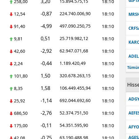
GIPT
3,20
15.894.575,15
18:10
258,00
-0,87
224.740.006,90
18:10
12,54
MRS
-4,99
497.090.250,75
18:10
91,40
CRFS
0,51
25.719.982,12
18:10
9,81
KARC
-2,92
62.947.071,68
18:10
42,60
ADEL
-0,44
1.189.420,49
18:10
2,24
Tümün
1,50
320.678.263,15
18:10
101,80
Hisse
1,58
106.449.455,94
18:10
8,35
ADGY
-1,14
692.044.692,60
18:10
25,92
-2,76
52.374.751,50
18:10
686,50
AEFE
-0,11
54.351.595,90
18:10
175,00
AFYO
-0,75
63.190.488,98
18:10
AGES
42,08