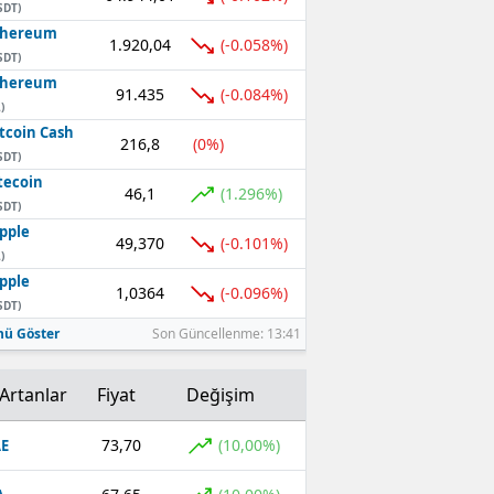
SDT)
thereum
1.920,04
(-0.058%)
SDT)
thereum
91.435
(-0.084%)
)
tcoin Cash
216,8
(0%)
SDT)
tecoin
46,1
(1.296%)
SDT)
pple
49,370
(-0.101%)
)
pple
1,0364
(-0.096%)
SDT)
ü Göster
Son Güncellenme: 13:41
Artanlar
Fiyat
Değişim
73,70
(10,00%)
E