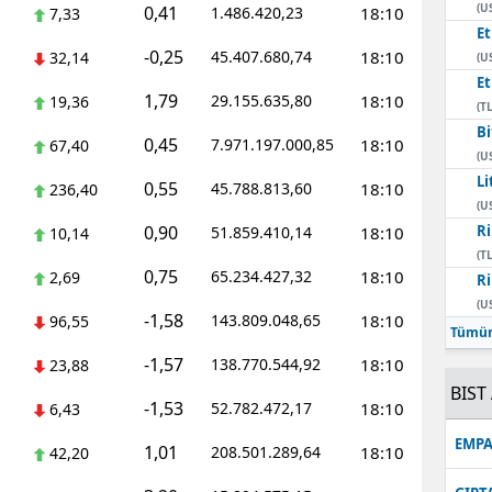
(U
0,41
1.486.420,23
18:10
7,33
E
-0,25
45.407.680,74
18:10
32,14
(U
E
1,79
29.155.635,80
18:10
19,36
(TL
Bi
0,45
7.971.197.000,85
18:10
67,40
(U
Li
0,55
45.788.813,60
18:10
236,40
(U
0,90
Ri
51.859.410,14
18:10
10,14
(TL
0,75
65.234.427,32
18:10
2,69
Ri
(U
-1,58
143.809.048,65
18:10
96,55
Tümün
-1,57
138.770.544,92
18:10
23,88
BIST 
-1,53
52.782.472,17
18:10
6,43
EMPA
1,01
208.501.289,64
18:10
42,20