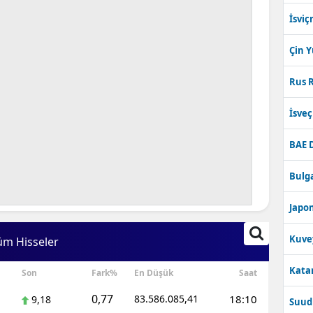
İsviç
Çin 
Rus R
İsve
BAE 
Bulga
Japon
Kuve
üm Hisseler
Katar
Son
Fark%
En Düşük
Saat
0,77
83.586.085,41
18:10
9,18
Suudi