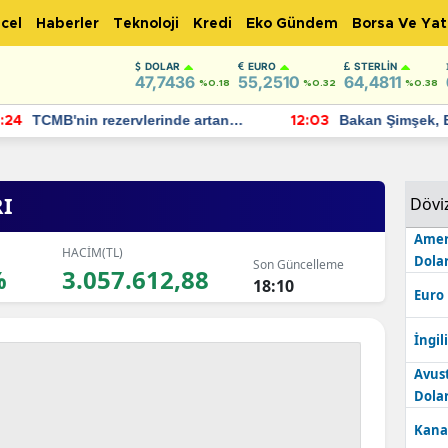
cel
Haberler
Teknoloji
Kredi
Eko Gündem
Borsa Ve Yat
DOLAR
EURO
STERLIN
47,7436
55,2510
64,4811
%0.18
%0.32
%0.38
TCMB'nin rezervlerinde artan
Bakan Şimşek, 
:24
12:03
momentum devam ediyor
için umut verici
bulundu
RI
Dövi
Amer
HACİM(TL)
Dolar
Son Güncelleme
%
3.057.612,88
18:10
Euro
İngili
Avus
Dolar
Kana