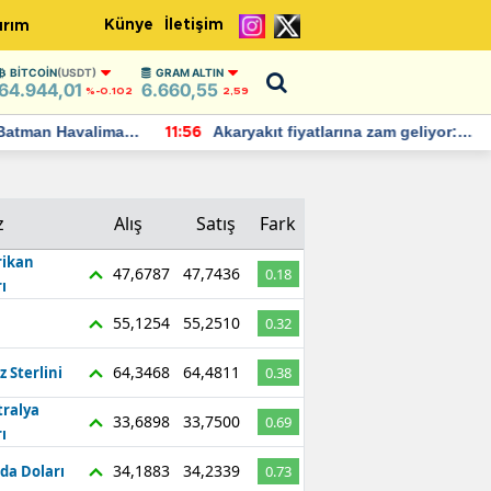
Künye
İletişim
ırım
BITCOIN
(USDT)
GRAM ALTIN
64.944,01
6.660,55
%-0.102
2,59
Batman Havalimanı
Akaryakıt fiyatlarına zam geliyor:
11:56
 açıklamalarda
Yeni tarih açıklandı
z
Alış
Satış
Fark
ikan
47,6787
47,7436
0.18
ı
55,1254
55,2510
0.32
64,3468
64,4811
z Sterlini
0.38
tralya
33,6898
33,7500
0.69
ı
34,1883
34,2339
da Doları
0.73