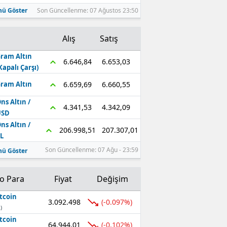
ü Göster
Son Güncellenme: 07 Ağustos 23:50
Alış
Satış
ram Altın
6.653,03
6.646,84
Kapalı Çarşı)
6.660,55
6.659,69
ram Altın
ns Altın /
4.342,09
4.341,53
USD
ns Altın /
207.307,01
206.998,51
L
Son Güncellenme: 07 Ağu - 23:59
ü Göster
to Para
Fiyat
Değişim
tcoin
3.092.498
(-0.097%)
)
tcoin
64.944,01
(-0.102%)