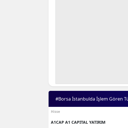
#Borsa İstanbulda İşlem Gören T
Hisse
A1CAP A1 CAPITAL YATIRIM