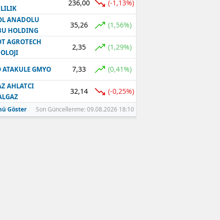
236,00
(-1,13%)
LILIK
OL ANADOLU
35,26
(1,56%)
BU HOLDING
T AGROTECH
2,35
(1,29%)
OLOJI
7,33
(0,41%)
 ATAKULE GMYO
Z AHLATCI
32,14
(-0,25%)
ALGAZ
ü Göster
Son Güncellenme: 09.08.2026 18:10