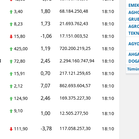
EMEK
1,80
68.184.250,48
18:10
3,40
AGH
GRU
1,73
21.693.762,43
18:10
8,23
AGRO
TEKN
-1,06
17.151.003,52
18:10
15,80
AGYO
1,19
720.200.219,25
18:10
425,00
AHGA
2,45
I
2.294.160.747,94
18:10
72,80
DOG
Tümün
0,70
217.121.259,65
18:10
15,91
7,07
862.693.604,57
18:10
2,12
2,46
169.375.227,30
18:10
124,90
9,10
1,00
12.505.277,50
18:10
-3,78
117.058.257,30
18:10
111,90