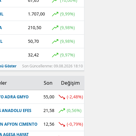
67,65
(10,00%)
A
1.707,00
(9,99%)
HL
210,50
(9,98%)
A
50,70
(9,98%)
L
32,42
(9,97%)
ü Göster
Son Güncellenme: 09.08.2026 18:10
ler
Son
Değişim
55,00
(-2,48%)
O ADRA GMYO
21,58
(0,56%)
S ANADOLU EFES
12,56
(-0,79%)
N AFYON CIMENTO
A AGESA HAYAT