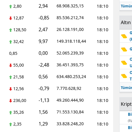
2,94
68.908.325,15
18:10
2,80
Tümün
-0,85
85.536.212,74
18:10
12,87
Altın
2,47
26.128.191,00
18:10
128,50
G
(
9,97
149.318.118,44
18:10
32,42
G
0,00
52.065.239,39
18:10
0,85
O
-2,48
36.451.393,75
18:10
55,00
O
0,56
634.480.253,24
18:10
21,58
T
-0,79
Tümün
7.770.628,92
18:10
12,56
-1,13
49.260.444,90
18:10
236,00
Krip
1,56
71.553.130,84
18:10
35,26
Bi
(TL
1,29
33.828.248,20
18:10
2,35
Bi