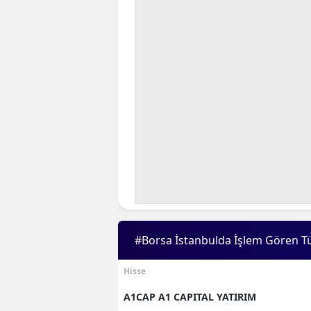
#Borsa İstanbulda İşlem Gören T
Hisse
A1CAP A1 CAPITAL YATIRIM