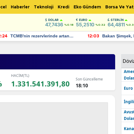
cel
Haberler
Teknoloji
Kredi
Eko Gündem
Borsa Ve Yat
DOLAR
EURO
STERLIN
47,7436
55,2510
64,4811
%0.18
%0.32
%0.3
TCMB'nin rezervlerinde artan
Bakan Şimşek, 
:24
12:03
momentum devam ediyor
için umut verici
bulundu
Dövi
Amer
HACİM(TL)
Dolar
Son Güncelleme
%
1.331.541.391,80
18:10
Euro
İngili
Avus
Dolar
Kana