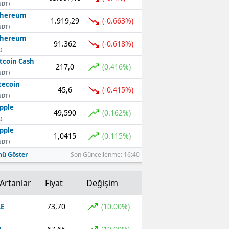
SDT)
thereum
1.919,29
(-0.663%)
SDT)
thereum
91.362
(-0.618%)
)
tcoin Cash
217,0
(0.416%)
SDT)
tecoin
45,6
(-0.415%)
SDT)
pple
49,590
(0.162%)
)
pple
1,0415
(0.115%)
SDT)
ü Göster
Son Güncellenme: 16:40
Artanlar
Fiyat
Değişim
73,70
(10,00%)
E