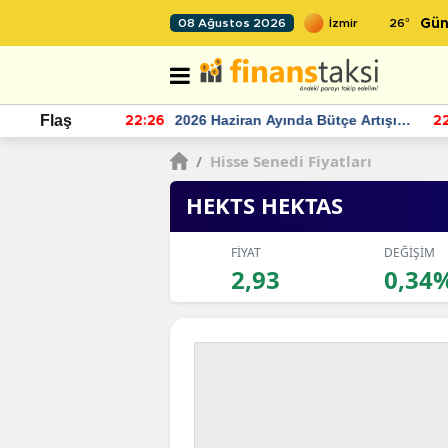
26
°
08 Ağustos 2026
Gün
r seviyesinin
2026 Haziran Ayında Bütçe Artışı
Flaş
22:26
22
Yaşandı
/
Hisse Senedi Fiyatları
HEKTS HEKTAS
FİYAT
DEĞİŞİM
2,93
0,34