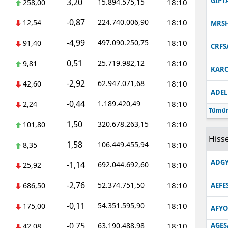
GIPT
3,20
15.894.575,15
18:10
258,00
-0,87
224.740.006,90
18:10
12,54
MRS
-4,99
497.090.250,75
18:10
91,40
CRFS
0,51
25.719.982,12
18:10
9,81
KARC
-2,92
62.947.071,68
18:10
42,60
ADEL
-0,44
1.189.420,49
18:10
2,24
Tümün
1,50
320.678.263,15
18:10
101,80
Hisse
1,58
106.449.455,94
18:10
8,35
ADGY
-1,14
692.044.692,60
18:10
25,92
-2,76
52.374.751,50
18:10
686,50
AEFE
-0,11
54.351.595,90
18:10
175,00
AFYO
-0,75
63.190.488,98
18:10
AGES
42,08