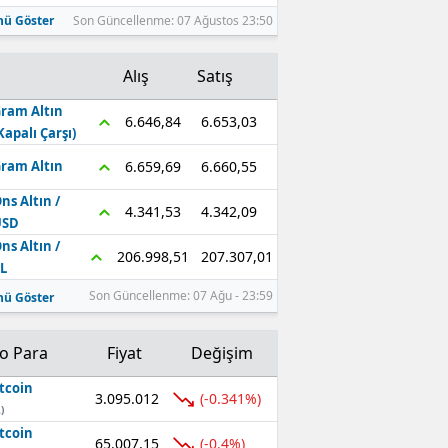
ü Göster
Son Güncellenme: 07 Ağustos 23:50
Alış
Satış
ram Altın
6.653,03
6.646,84
Kapalı Çarşı)
6.660,55
6.659,69
ram Altın
ns Altın /
4.342,09
4.341,53
USD
ns Altın /
207.307,01
206.998,51
L
Son Güncellenme: 07 Ağu - 23:59
ü Göster
to Para
Fiyat
Değişim
tcoin
3.095.012
(-0.341%)
)
tcoin
65.007,15
(-0.4%)