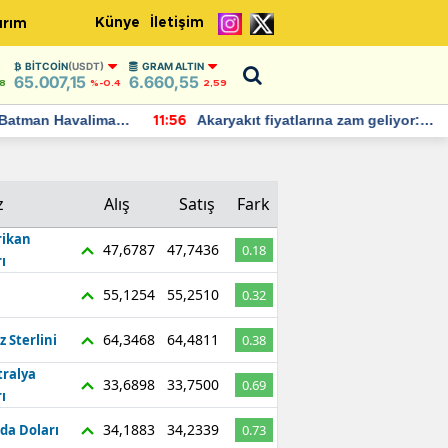
Künye
İletişim
ırım
BITCOIN
(USDT)
GRAM ALTIN
65.007,15
6.660,55
8
%-0.4
2,59
Batman Havalimanı
Akaryakıt fiyatlarına zam geliyor:
11:56
 açıklamalarda
Yeni tarih açıklandı
z
Alış
Satış
Fark
ikan
47,6787
47,7436
0.18
ı
55,1254
55,2510
0.32
64,3468
64,4811
z Sterlini
0.38
tralya
33,6898
33,7500
0.69
ı
34,1883
34,2339
da Doları
0.73