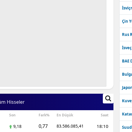
İsviç
Çin 
Rus R
İsve
BAE 
Bulga
Japon
Kuve
üm Hisseler
Katar
Son
Fark%
En Düşük
Saat
0,77
83.586.085,41
18:10
9,18
Suudi