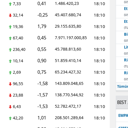
(U
0,41
1.486.420,23
18:10
7,33
E
-0,25
45.407.680,74
18:10
32,14
(U
E
1,79
29.155.635,80
18:10
19,36
(TL
Bi
0,45
7.971.197.000,85
18:10
67,40
(U
Li
0,55
45.788.813,60
18:10
236,40
(U
0,90
Ri
51.859.410,14
18:10
10,14
(TL
0,75
65.234.427,32
18:10
2,69
Ri
(U
-1,58
143.809.048,65
18:10
96,55
Tümün
-1,57
138.770.544,92
18:10
23,88
BIST 
-1,53
52.782.472,17
18:10
6,43
EMPA
1,01
208.501.289,64
18:10
42,20