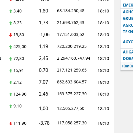
EMEK
1,80
68.184.250,48
18:10
3,40
AGH
GRU
1,73
21.693.762,43
18:10
8,23
AGRO
TEKN
-1,06
17.151.003,52
18:10
15,80
AGYO
1,19
720.200.219,25
18:10
425,00
AHGA
2,45
I
2.294.160.747,94
18:10
72,80
DOG
Tümün
0,70
217.121.259,65
18:10
15,91
7,07
862.693.604,57
18:10
2,12
2,46
169.375.227,30
18:10
124,90
9,10
1,00
12.505.277,50
18:10
-3,78
117.058.257,30
18:10
111,90