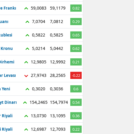
59,0083
59,1179
re Frankı
0.82
7,0704
7,0812
Yuanı
0.29
0,5822
0,5825
ublesi
0.65
5,0214
5,0442
ç Kronu
0.62
12,9805
12,9992
Dirhemi
0.21
27,9743
28,2565
r Levası
-0.22
0,3020
0,3036
 Yeni
0.6
154,2465
154,7974
yt Dinarı
0.54
13,0730
13,1095
 Riyali
0.36
12,6987
12,7093
 Riyali
0.22