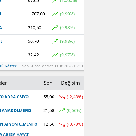
67,65
(10,00%)
A
1.707,00
(9,99%)
HL
210,50
(9,98%)
A
50,70
(9,98%)
L
32,42
(9,97%)
ü Göster
Son Güncellenme: 08.08.2026 18:10
ler
Son
Değişim
55,00
(-2,48%)
O ADRA GMYO
21,58
(0,56%)
S ANADOLU EFES
12,56
(-0,79%)
N AFYON CIMENTO
A AGESA HAYAT