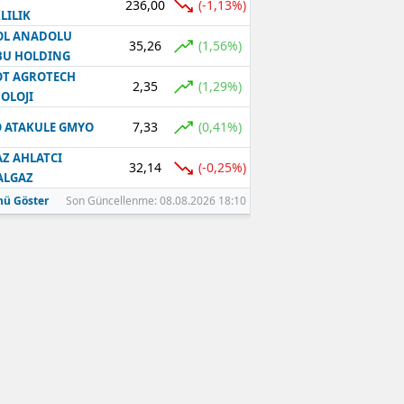
236,00
(-1,13%)
LILIK
OL ANADOLU
35,26
(1,56%)
BU HOLDING
T AGROTECH
2,35
(1,29%)
OLOJI
7,33
(0,41%)
 ATAKULE GMYO
Z AHLATCI
32,14
(-0,25%)
ALGAZ
ü Göster
Son Güncellenme: 08.08.2026 18:10