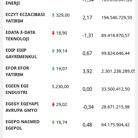
ENERJI
ECZYT ECZACIBASI
329,00
2,17
194.546.729,50
YATIRIM
EDATA E-DATA
18,90
-1,31
89.418.870,57
TEKNOLOJI
EDIP EDIP
39,14
0,67
99.824.646,44
GAYRIMENKUL
EFOR EFOR
19,07
3,92
2.301.238.289,05
YATIRIM
EGEEN EGE
5.230,00
0,00
33.500.412,50
ENDUSTRI
EGEGY EGEYAPI
29,02
-0,34
28.671.215,98
AVRUPA GMYO
EGEPO NASMED
18,74
0,48
64.175.904,42
EGEPOL