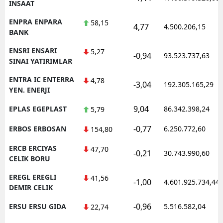
INSAAT
ENPRA ENPARA
58,15
4,77
4.500.206,15
BANK
ENSRI ENSARI
5,27
-0,94
93.523.737,63
SINAI YATIRIMLAR
ENTRA IC ENTERRA
4,78
-3,04
192.305.165,29
YEN. ENERJI
9,04
EPLAS EGEPLAST
86.342.398,24
5,79
-0,77
ERBOS ERBOSAN
6.250.772,60
154,80
ERCB ERCIYAS
47,70
-0,21
30.743.990,60
CELIK BORU
EREGL EREGLI
41,56
-1,00
4.601.925.734,44
DEMIR CELIK
-0,96
ERSU ERSU GIDA
5.516.582,04
22,74