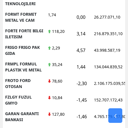
TEKNOLOJILERI
FORMT FORMET
1,74
0,00
26.277.071,10
METAL VE CAM
FORTE FORTE BILGI
118,20
3,14
216.879.351,10
ILETISIM
FRIGO FRIGO PAK
2,29
4,57
43.998.587,19
GIDA
FRMPL FORMUL
35,24
1,44
134.044.839,52
PLASTIK VE METAL
FROTO FORD
78,60
-2,30
2.106.175.039,55
OTOSAN
FZLGY FUZUL
10,84
-1,45
152.707.172,43
GMYO
GARAN GARANTI
127,80
-1,46
4.765.179.127,80
BANKASI