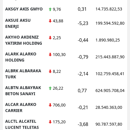
0,31
AKSGY AKIS GMYO
14.735.822,53
9,76
AKSUE AKSU
43,88
-5,23
199.594.592,80
ENERJI
AKYHO AKDENIZ
2,25
-0,44
1.890.980,25
YATIRIM HOLDING
ALARK ALARKO
100,30
-0,79
215.443.887,90
HOLDING
ALBRK ALBARAKA
8,22
-2,14
102.759.458,41
TURK
ALBTN ALBAYRAK
26,22
0,77
624.905.708,04
BETON SANAYI
ALCAR ALARKO
706,00
-0,21
28.540.363,00
CARRIER
ALCTL ALCATEL
175,20
-3,68
90.787.597,80
LUCENT TELETAS