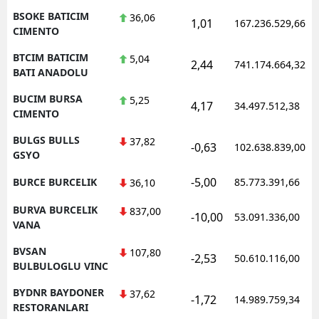
BSOKE BATICIM
36,06
1,01
167.236.529,66
CIMENTO
BTCIM BATICIM
5,04
2,44
741.174.664,32
BATI ANADOLU
BUCIM BURSA
5,25
4,17
34.497.512,38
CIMENTO
BULGS BULLS
37,82
-0,63
102.638.839,00
GSYO
-5,00
BURCE BURCELIK
85.773.391,66
36,10
BURVA BURCELIK
837,00
-10,00
53.091.336,00
VANA
BVSAN
107,80
-2,53
50.610.116,00
BULBULOGLU VINC
BYDNR BAYDONER
37,62
-1,72
14.989.759,34
RESTORANLARI