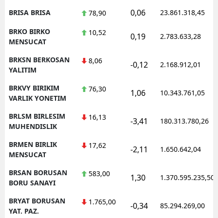
0,06
BRISA BRISA
23.861.318,45
78,90
BRKO BIRKO
10,52
0,19
2.783.633,28
MENSUCAT
BRKSN BERKOSAN
8,06
-0,12
2.168.912,01
YALITIM
BRKVY BIRIKIM
76,30
1,06
10.343.761,05
VARLIK YONETIM
BRLSM BIRLESIM
16,13
-3,41
180.313.780,26
MUHENDISLIK
BRMEN BIRLIK
17,62
-2,11
1.650.642,04
MENSUCAT
BRSAN BORUSAN
583,00
1,30
1.370.595.235,50
BORU SANAYI
BRYAT BORUSAN
1.765,00
-0,34
85.294.269,00
YAT. PAZ.