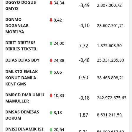
DGGYO DOGUS
34,34
-3,49
2.307.000,72
GMYO
DGNMO
8,42
-4,10
DOGANLAR
28.607.701,71
MOBILYA
DIRIT DIRITEKS
24,00
7,72
1.875.603,30
DIRILIS TEKSTIL
-0,48
DITAS DITAS BDY
25.331.235,80
24,88
DMLKTG EMLAK
6,06
0,50
KONUT DAMLA
38.463.808,21
KENT GMS
DMRGD DMR UNLU
10,83
-0,18
242.972.675,63
MAMULLER
DMSAS DEMISAS
8,18
1,87
8.631.211,59
DOKUM
DNISI DINAMIK ISI
20,64
5,31
56.002.657,62