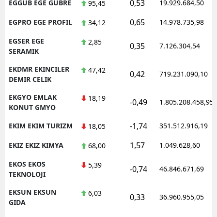
0,53
EGGUB EGE GUBRE
19.929.684,50
95,45
0,65
EGPRO EGE PROFIL
14.978.735,98
34,12
EGSER EGE
2,85
0,35
7.126.304,54
SERAMIK
EKDMR EKINCILER
47,42
0,42
719.231.090,10
DEMIR CELIK
EKGYO EMLAK
18,19
-0,49
1.805.208.458,95
KONUT GMYO
-1,74
EKIM EKIM TURIZM
351.512.916,19
18,05
1,57
EKIZ EKIZ KIMYA
1.049.628,60
68,00
EKOS EKOS
5,39
-0,74
46.846.671,69
TEKNOLOJI
EKSUN EKSUN
6,03
0,33
36.960.955,05
GIDA