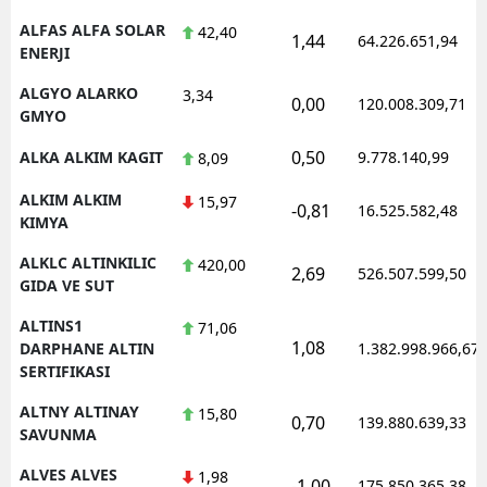
ALFAS ALFA SOLAR
42,40
1,44
64.226.651,94
ENERJI
ALGYO ALARKO
3,34
0,00
120.008.309,71
GMYO
0,50
ALKA ALKIM KAGIT
9.778.140,99
8,09
ALKIM ALKIM
15,97
-0,81
16.525.582,48
KIMYA
ALKLC ALTINKILIC
420,00
2,69
526.507.599,50
GIDA VE SUT
ALTINS1
71,06
1,08
DARPHANE ALTIN
1.382.998.966,67
SERTIFIKASI
ALTNY ALTINAY
15,80
0,70
139.880.639,33
SAVUNMA
ALVES ALVES
1,98
-1,00
175.850.365,38