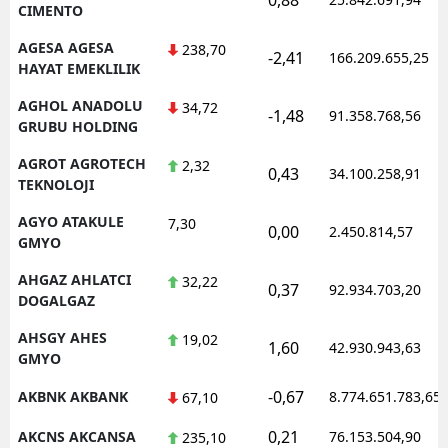
CIMENTO
AGESA AGESA
238,70
-2,41
166.209.655,25
HAYAT EMEKLILIK
AGHOL ANADOLU
34,72
-1,48
91.358.768,56
GRUBU HOLDING
AGROT AGROTECH
2,32
0,43
34.100.258,91
TEKNOLOJI
AGYO ATAKULE
7,30
0,00
2.450.814,57
GMYO
AHGAZ AHLATCI
32,22
0,37
92.934.703,20
DOGALGAZ
AHSGY AHES
19,02
1,60
42.930.943,63
GMYO
-0,67
AKBNK AKBANK
8.774.651.783,65
67,10
0,21
AKCNS AKCANSA
76.153.504,90
235,10