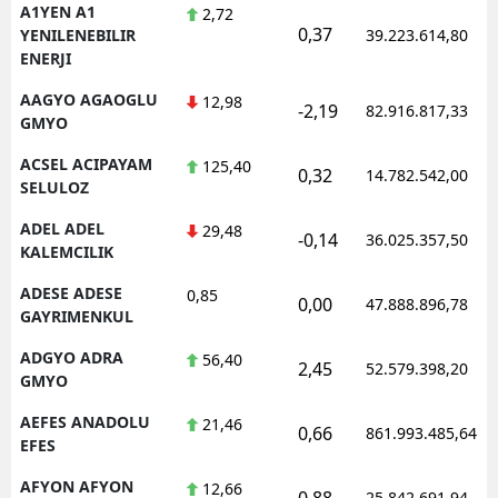
A1YEN A1
2,72
0,37
YENILENEBILIR
39.223.614,80
ENERJI
AAGYO AGAOGLU
12,98
-2,19
82.916.817,33
GMYO
ACSEL ACIPAYAM
125,40
0,32
14.782.542,00
SELULOZ
ADEL ADEL
29,48
-0,14
36.025.357,50
KALEMCILIK
ADESE ADESE
0,85
0,00
47.888.896,78
GAYRIMENKUL
ADGYO ADRA
56,40
2,45
52.579.398,20
GMYO
AEFES ANADOLU
21,46
0,66
861.993.485,64
EFES
AFYON AFYON
12,66
0,88
25.842.691,94