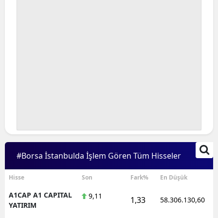
#Borsa İstanbulda İşlem Gören Tüm Hisseler
Hisse
Son
Fark%
En Düşük
A1CAP A1 CAPITAL
9,11
1,33
58.306.130,60
YATIRIM