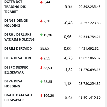
DCTTR DCT
8,44
-9,93
TRADING DIS
90.392.235,48
TICARET
DENGE DENGE
2,30
-0,43
34.252.223,88
HOLDING
DERHL DERLUKS
10,50
0,96
89.544.754,21
YATIRIM HOLDING
0,00
DERIM DERIMOD
4.431.692,32
33,80
-0,73
DESA DESA DERI
15.052.866,32
9,55
DESPC DESPEC
38,94
-1,82
21.270.693,16
BILGISAYAR
DEVA DEVA
68,85
1,18
23.780.254,85
HOLDING
DGATE DATAGATE
106,20
-5,43
48.901.410,80
BILGISAYAR