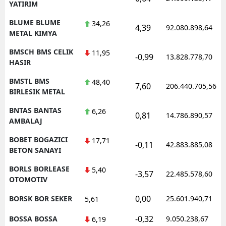
YATIRIM
BLUME BLUME
34,26
4,39
92.080.898,64
METAL KIMYA
BMSCH BMS CELIK
11,95
-0,99
13.828.778,70
HASIR
BMSTL BMS
48,40
7,60
206.440.705,56
BIRLESIK METAL
BNTAS BANTAS
6,26
0,81
14.786.890,57
AMBALAJ
BOBET BOGAZICI
17,71
-0,11
42.883.885,08
BETON SANAYI
BORLS BORLEASE
5,40
-3,57
22.485.578,60
OTOMOTIV
0,00
BORSK BOR SEKER
25.601.940,71
5,61
-0,32
BOSSA BOSSA
9.050.238,67
6,19