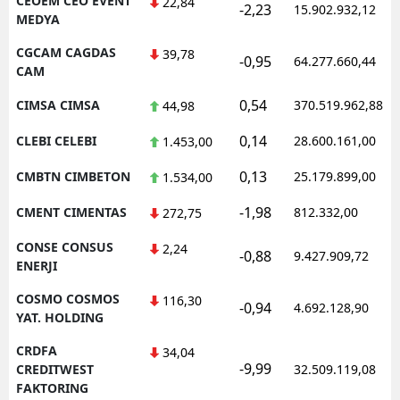
CEOEM CEO EVENT
22,84
-2,23
15.902.932,12
MEDYA
CGCAM CAGDAS
39,78
-0,95
64.277.660,44
CAM
0,54
CIMSA CIMSA
370.519.962,88
44,98
0,14
CLEBI CELEBI
28.600.161,00
1.453,00
0,13
CMBTN CIMBETON
25.179.899,00
1.534,00
-1,98
CMENT CIMENTAS
812.332,00
272,75
CONSE CONSUS
2,24
-0,88
9.427.909,72
ENERJI
COSMO COSMOS
116,30
-0,94
4.692.128,90
YAT. HOLDING
CRDFA
34,04
-9,99
CREDITWEST
32.509.119,08
FAKTORING