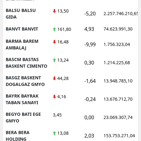
BALSU BALSU
13,50
-5,20
2.257.746.210,65
GIDA
4,93
BANVT BANVIT
74.623.991,30
161,80
BARMA BAREM
16,48
-9,99
1.756.323,04
AMBALAJ
BASCM BASTAS
13,24
0,30
1.214.225,68
BASKENT CIMENTO
BASGZ BASKENT
44,28
-1,64
13.948.785,10
DOGALGAZ GMYO
BAYRK BAYRAK
4,16
-0,24
13.676.712,70
TABAN SANAYI
BEGYO BATI EGE
3,45
0,00
23.069.307,74
GMYO
BERA BERA
13,08
2,03
153.753.271,04
HOLDING