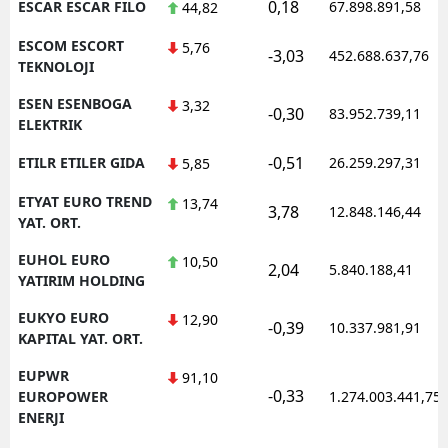
0,18
ESCAR ESCAR FILO
67.898.891,58
44,82
ESCOM ESCORT
5,76
-3,03
452.688.637,76
TEKNOLOJI
ESEN ESENBOGA
3,32
-0,30
83.952.739,11
ELEKTRIK
-0,51
ETILR ETILER GIDA
26.259.297,31
5,85
ETYAT EURO TREND
13,74
3,78
12.848.146,44
YAT. ORT.
EUHOL EURO
10,50
2,04
5.840.188,41
YATIRIM HOLDING
EUKYO EURO
12,90
-0,39
10.337.981,91
KAPITAL YAT. ORT.
EUPWR
91,10
-0,33
EUROPOWER
1.274.003.441,75
ENERJI