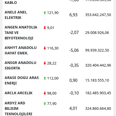
KABLO
ANELE ANEL
121,90
6,93
353.642.247,50
ELEKTRIK
ANGEN ANATOLIA
9,01
-2,07
TANI VE
29.008.926,06
BIYOTEKNOLOJI
ANHYT ANADOLU
116,30
-5,06
99.939.322,50
HAYAT EMEK.
ANSGR ANADOLU
28,22
-0,35
320.404.442,96
SIGORTA
ARASE DOGU ARAS
112,00
0,90
15.183.555,10
ENERJI
-0,10
ARCLK ARCELIK
182.485.903,45
98,00
ARDYZ ARD
77,90
4,01
BILISIM
324.860.664,80
TEKNOLOJILERI