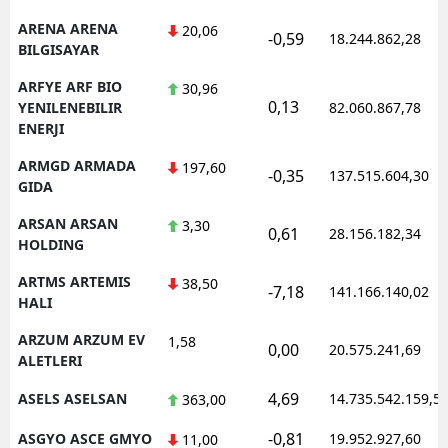
ARENA ARENA
20,06
-0,59
18.244.862,28
BILGISAYAR
ARFYE ARF BIO
30,96
0,13
YENILENEBILIR
82.060.867,78
ENERJI
ARMGD ARMADA
197,60
-0,35
137.515.604,30
GIDA
ARSAN ARSAN
3,30
0,61
28.156.182,34
HOLDING
ARTMS ARTEMIS
38,50
-7,18
141.166.140,02
HALI
ARZUM ARZUM EV
1,58
0,00
20.575.241,69
ALETLERI
4,69
ASELS ASELSAN
14.735.542.159,5
363,00
-0,81
ASGYO ASCE GMYO
19.952.927,60
11,00