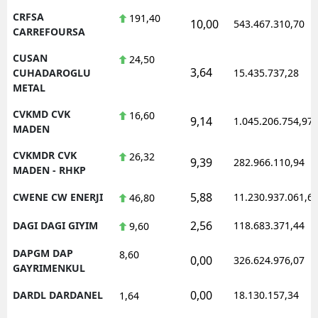
CRFSA
191,40
10,00
543.467.310,70
CARREFOURSA
CUSAN
24,50
3,64
CUHADAROGLU
15.435.737,28
METAL
CVKMD CVK
16,60
9,14
1.045.206.754,97
MADEN
CVKMDR CVK
26,32
9,39
282.966.110,94
MADEN - RHKP
5,88
CWENE CW ENERJI
11.230.937.061,6
46,80
2,56
DAGI DAGI GIYIM
118.683.371,44
9,60
DAPGM DAP
8,60
0,00
326.624.976,07
GAYRIMENKUL
0,00
DARDL DARDANEL
18.130.157,34
1,64