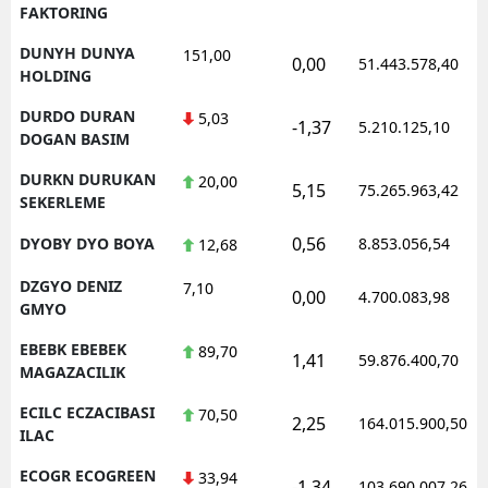
FAKTORING
DUNYH DUNYA
151,00
0,00
51.443.578,40
HOLDING
DURDO DURAN
5,03
-1,37
5.210.125,10
DOGAN BASIM
DURKN DURUKAN
20,00
5,15
75.265.963,42
SEKERLEME
0,56
DYOBY DYO BOYA
8.853.056,54
12,68
DZGYO DENIZ
7,10
0,00
4.700.083,98
GMYO
EBEBK EBEBEK
89,70
1,41
59.876.400,70
MAGAZACILIK
ECILC ECZACIBASI
70,50
2,25
164.015.900,50
ILAC
ECOGR ECOGREEN
33,94
-1,34
103.690.007,26