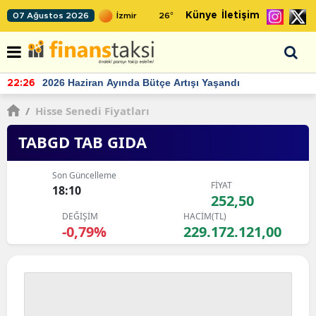
Künye
İletişim
07 Ağustos 2026
26
°
TCMB'nin rezervlerinde artan momentum devam ediyor
22:24
/
Hisse Senedi Fiyatları
TABGD TAB GIDA
Son Güncelleme
FİYAT
18:10
252,50
DEĞİŞİM
HACİM(TL)
-0,79%
229.172.121,00