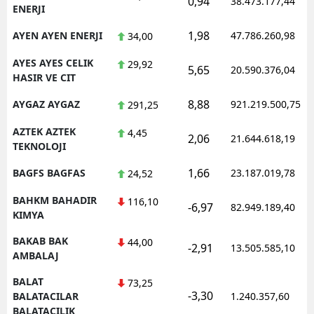
0,94
38.473.177,44
ENERJI
1,98
AYEN AYEN ENERJI
47.786.260,98
34,00
AYES AYES CELIK
29,92
5,65
20.590.376,04
HASIR VE CIT
8,88
AYGAZ AYGAZ
921.219.500,75
291,25
AZTEK AZTEK
4,45
2,06
21.644.618,19
TEKNOLOJI
1,66
BAGFS BAGFAS
23.187.019,78
24,52
BAHKM BAHADIR
116,10
-6,97
82.949.189,40
KIMYA
BAKAB BAK
44,00
-2,91
13.505.585,10
AMBALAJ
BALAT
73,25
-3,30
BALATACILAR
1.240.357,60
BALATACILIK