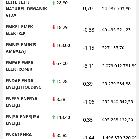
ELITE ELITE
28,80
0,70
NATUREL ORGANIK
24.937.793,80
GIDA
EMKEL EMEK
18,29
-0,38
40.496.521,23
ELEKTRIK
EMNIS EMINIS
163,00
-1,15
527.135,70
AMBALAJ
EMPAE EMPA
67,00
-3,11
2.079.012.731,30
ELEKTRONIK
ENDAE ENDA
15,28
0,39
25.270.534,38
ENERJI HOLDING
ENERY ENERYA
8,38
-1,06
252.940.542,55
ENERJI
ENJSA ENERJISA
113,40
0,35
495.263.132,20
ENERJI
ENKAI ENKA
85,85
-1,44
1.406.379.320,00