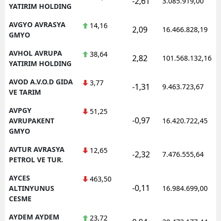
-2,61
3.085.919,00
YATIRIM HOLDING
AVGYO AVRASYA
14,16
2,09
16.466.828,19
GMYO
AVHOL AVRUPA
38,64
2,82
101.568.132,16
YATIRIM HOLDING
AVOD A.V.O.D GIDA
3,77
-1,31
9.463.723,67
VE TARIM
AVPGY
51,25
-0,97
AVRUPAKENT
16.420.722,45
GMYO
AVTUR AVRASYA
12,65
-2,32
7.476.555,64
PETROL VE TUR.
AYCES
463,50
-0,11
ALTINYUNUS
16.984.699,00
CESME
AYDEM AYDEM
23,72