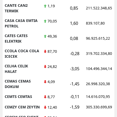
CANTE CAN2
1,19
0,85
211.522.348,65
TERMIK
CASA CASA EMTIA
70,05
1,60
839.107,80
PETROL
CATES CATES
49,36
0,08
96.925.615,22
ELEKTRIK
CCOLA COCA COLA
87,70
-0,28
319.702.334,80
ICECEK
CELHA CELIK
24,82
-3,05
104.496.344,14
HALAT
CEMAS CEMAS
4,09
-1,45
26.998.320,38
DOKUM
-0,11
CEMTS CEMTAS
14.616.070,95
8,77
-1,59
CEMZY CEM ZEYTIN
305.330.699,69
12,40