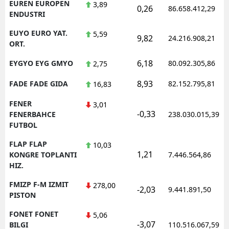
EUREN EUROPEN
3,89
0,26
86.658.412,29
ENDUSTRI
EUYO EURO YAT.
5,59
9,82
24.216.908,21
ORT.
6,18
EYGYO EYG GMYO
80.092.305,86
2,75
8,93
FADE FADE GIDA
82.152.795,81
16,83
FENER
3,01
-0,33
FENERBAHCE
238.030.015,39
FUTBOL
FLAP FLAP
10,03
1,21
KONGRE TOPLANTI
7.446.564,86
HIZ.
FMIZP F-M IZMIT
278,00
-2,03
9.441.891,50
PISTON
FONET FONET
5,06
-3,07
BILGI
110.516.067,59