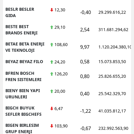
BESLR BESLER
12,30
-0,40
29.299.616,22
GIDA
BESTE BEST
29,10
2,54
311.681.294,62
BRANDS ENERJI
BETAE BETA ENERJI
108,60
9,97
1.120.204.380,10
VE TEKNOLOJI
0,58
BEYAZ BEYAZ FILO
15.073.853,50
24,20
BFREN BOSCH
126,20
0,80
25.826.655,20
FREN SISTEMLERI
BIENY BIEN YAPI
20,00
0,40
25.542.329,70
URUNLERI
BIGCH BUYUK
6,47
-1,22
41.035.812,17
SEFLER BIGCHEFS
BIGEN BIRLESIM
103,90
-0,67
232.992.563,90
GRUP ENERJI