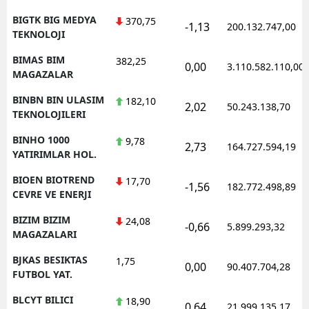
BIGTK BIG MEDYA
370,75
-1,13
200.132.747,00
TEKNOLOJI
BIMAS BIM
382,25
0,00
3.110.582.110,00
MAGAZALAR
BINBN BIN ULASIM
182,10
2,02
50.243.138,70
TEKNOLOJILERI
BINHO 1000
9,78
2,73
164.727.594,19
YATIRIMLAR HOL.
BIOEN BIOTREND
17,70
-1,56
182.772.498,89
CEVRE VE ENERJI
BIZIM BIZIM
24,08
-0,66
5.899.293,32
MAGAZALARI
BJKAS BESIKTAS
1,75
0,00
90.407.704,28
FUTBOL YAT.
BLCYT BILICI
18,90
0,64
21.999.135,17