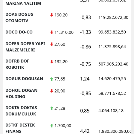
MAKINA YALITIM
DOAS DOGUS
190,20
-0,83
119.282.672,30
OTOMOTIV
-1,33
DOCO DO-CO
99.653.832,50
11.310,00
DOFER DOFER YAPI
27,60
-0,86
11.375.898,64
MALZEMELERI
DOFRB DOF
132,20
-0,75
507.905.292,40
ROBOTIK
1,24
DOGUB DOGUSAN
14.620.479,55
77,65
DOHOL DOGAN
20,90
-0,85
58.771.678,52
HOLDING
DOKTA DOKTAS
21,28
0,85
4.064.108,18
DOKUMCULUK
DSTKF DESTEK
1.700,00
4,42
FINANS
1.880.306.080,00