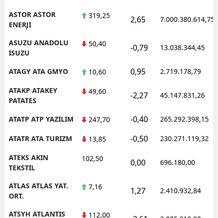
ASTOR ASTOR
319,25
2,65
7.000.380.614,75
ENERJI
ASUZU ANADOLU
50,40
-0,79
13.038.344,45
ISUZU
0,95
ATAGY ATA GMYO
2.719.178,79
10,60
ATAKP ATAKEY
49,60
-2,27
45.147.831,26
PATATES
-0,40
ATATP ATP YAZILIM
265.292.398,15
247,70
-0,50
ATATR ATA TURIZM
230.271.119,32
13,85
ATEKS AKIN
102,50
0,00
696.180,00
TEKSTIL
ATLAS ATLAS YAT.
7,16
1,27
2.410.932,84
ORT.
ATSYH ATLANTIS
112,00