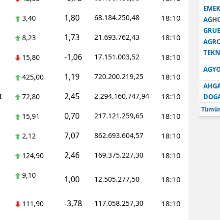
EMEK
1,80
68.184.250,48
18:10
3,40
AGH
GRU
1,73
21.693.762,43
18:10
8,23
AGRO
TEKN
-1,06
17.151.003,52
18:10
15,80
AGYO
1,19
720.200.219,25
18:10
425,00
AHGA
2,45
I
2.294.160.747,94
18:10
72,80
DOG
Tümün
0,70
217.121.259,65
18:10
15,91
7,07
862.693.604,57
18:10
2,12
2,46
169.375.227,30
18:10
124,90
9,10
1,00
12.505.277,50
18:10
-3,78
117.058.257,30
18:10
111,90