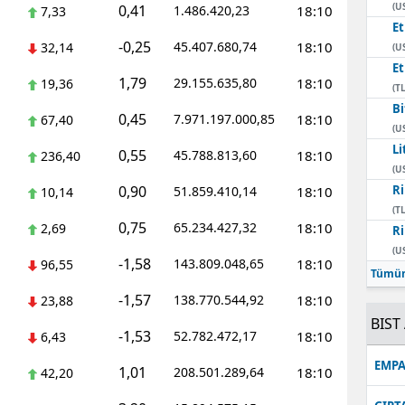
(U
0,41
1.486.420,23
18:10
7,33
E
-0,25
45.407.680,74
18:10
32,14
(U
E
1,79
29.155.635,80
18:10
19,36
(TL
Bi
0,45
7.971.197.000,85
18:10
67,40
(U
Li
0,55
45.788.813,60
18:10
236,40
(U
0,90
Ri
51.859.410,14
18:10
10,14
(TL
0,75
65.234.427,32
18:10
2,69
Ri
(U
-1,58
143.809.048,65
18:10
96,55
Tümün
-1,57
138.770.544,92
18:10
23,88
BIST 
-1,53
52.782.472,17
18:10
6,43
EMPA
1,01
208.501.289,64
18:10
42,20