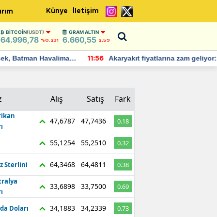
Künye
İletişim
ırım
BITCOIN
(USDT)
GRAM ALTIN
64.996,78
6.660,55
%0.231
2,59
Batman Havalimanı
Akaryakıt fiyatlarına zam geliyor:
11:56
 açıklamalarda
Yeni tarih açıklandı
z
Alış
Satış
Fark
ikan
47,6787
47,7436
0.18
ı
55,1254
55,2510
0.32
64,3468
64,4811
z Sterlini
0.38
tralya
33,6898
33,7500
0.69
ı
34,1883
34,2339
da Doları
0.73