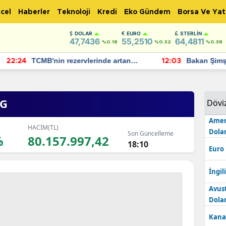
cel
Haberler
Teknoloji
Kredi
Eko Gündem
Borsa Ve Yat
DOLAR
EURO
STERLIN
47,7436
55,2510
64,4811
%0.18
%0.32
%0.38
TCMB'nin rezervlerinde artan
Bakan Şimşek, 
:24
12:03
momentum devam ediyor
için umut verici
bulundu
NG
Dövi
Amer
HACİM(TL)
Dolar
Son Güncelleme
%
80.157.997,42
18:10
Euro
İngili
Avus
Dolar
Kana