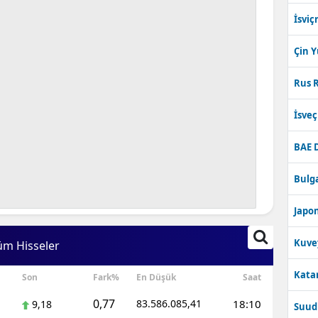
İsviç
Çin 
Rus R
İsve
BAE 
Bulga
Japon
Kuve
üm Hisseler
Katar
Son
Fark%
En Düşük
Saat
0,77
83.586.085,41
18:10
9,18
Suudi