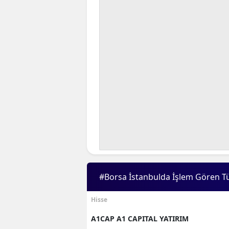
#Borsa İstanbulda İşlem Gören T
Hisse
A1CAP A1 CAPITAL YATIRIM