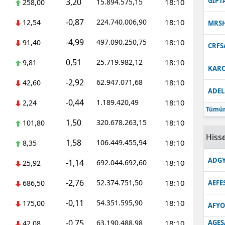
GIPT
3,20
15.894.575,15
18:10
258,00
-0,87
224.740.006,90
18:10
12,54
MRS
-4,99
497.090.250,75
18:10
91,40
CRFS
0,51
25.719.982,12
18:10
9,81
KARC
-2,92
62.947.071,68
18:10
42,60
ADEL
-0,44
1.189.420,49
18:10
2,24
Tümün
1,50
320.678.263,15
18:10
101,80
Hisse
1,58
106.449.455,94
18:10
8,35
ADGY
-1,14
692.044.692,60
18:10
25,92
-2,76
52.374.751,50
18:10
686,50
AEFE
-0,11
54.351.595,90
18:10
175,00
AFYO
-0,75
63.190.488,98
18:10
AGES
42,08