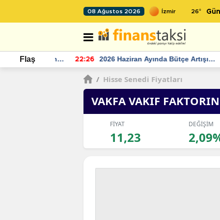
26
°
08 Ağustos 2026
Gün
r seviyesinin
2026 Haziran Ayında Bütçe Artışı
Flaş
22:26
22
Yaşandı
/
Hisse Senedi Fiyatları
VAKFA VAKIF FAKTORI
FİYAT
DEĞİŞİM
11,23
2,09