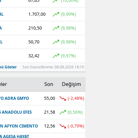
67,65
(10,00%)
A
1.707,00
(9,99%)
HL
210,50
(9,98%)
A
50,70
(9,98%)
L
32,42
(9,97%)
ü Göster
Son Güncellenme: 08.08.2026 18:10
ler
Son
Değişim
55,00
(-2,48%)
O ADRA GMYO
21,58
(0,56%)
S ANADOLU EFES
12,56
(-0,79%)
N AFYON CIMENTO
A AGESA HAYAT