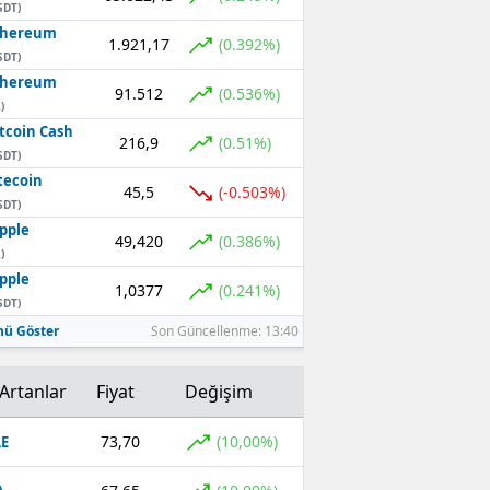
SDT)
thereum
1.921,17
(0.392%)
SDT)
thereum
91.512
(0.536%)
)
tcoin Cash
216,9
(0.51%)
SDT)
tecoin
45,5
(-0.503%)
SDT)
pple
49,420
(0.386%)
)
pple
1,0377
(0.241%)
SDT)
ü Göster
Son Güncellenme: 13:40
Artanlar
Fiyat
Değişim
73,70
(10,00%)
E