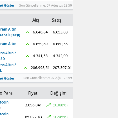
ü Göster
Son Güncellenme: 07 Ağustos 23:50
Alış
Satış
ram Altın
6.653,03
6.646,84
Kapalı Çarşı)
6.660,55
6.659,69
ram Altın
ns Altın /
4.342,09
4.341,53
USD
ns Altın /
207.307,01
206.998,51
L
Son Güncellenme: 07 Ağu - 23:59
ü Göster
to Para
Fiyat
Değişim
tcoin
3.096.041
(0.368%)
)
tcoin
65.022,43
(0.245%)