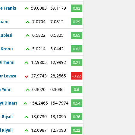
59,0083
59,1179
re Frankı
0.82
7,0704
7,0812
Yuanı
0.29
0,5822
0,5825
ublesi
0.65
5,0214
5,0442
ç Kronu
0.62
12,9805
12,9992
Dirhemi
0.21
27,9743
28,2565
r Levası
-0.22
0,3020
0,3036
 Yeni
0.6
154,2465
154,7974
yt Dinarı
0.54
13,0730
13,1095
 Riyali
0.36
12,6987
12,7093
 Riyali
0.22