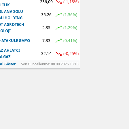
236,00
(-1,13%)
LILIK
OL ANADOLU
35,26
(1,56%)
BU HOLDING
T AGROTECH
2,35
(1,29%)
OLOJI
7,33
(0,41%)
 ATAKULE GMYO
Z AHLATCI
32,14
(-0,25%)
ALGAZ
ü Göster
Son Güncellenme: 08.08.2026 18:10