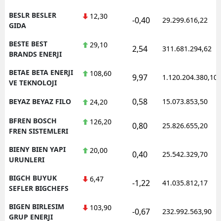
BESLR BESLER
12,30
-0,40
29.299.616,22
GIDA
BESTE BEST
29,10
2,54
311.681.294,62
BRANDS ENERJI
BETAE BETA ENERJI
108,60
9,97
1.120.204.380,10
VE TEKNOLOJI
0,58
BEYAZ BEYAZ FILO
15.073.853,50
24,20
BFREN BOSCH
126,20
0,80
25.826.655,20
FREN SISTEMLERI
BIENY BIEN YAPI
20,00
0,40
25.542.329,70
URUNLERI
BIGCH BUYUK
6,47
-1,22
41.035.812,17
SEFLER BIGCHEFS
BIGEN BIRLESIM
103,90
-0,67
232.992.563,90
GRUP ENERJI