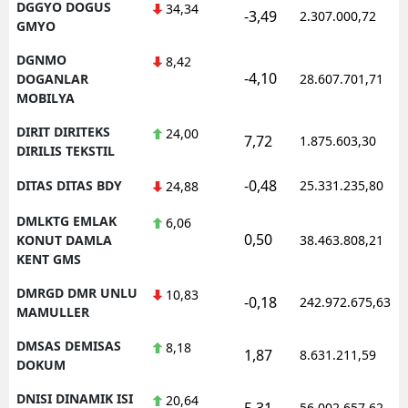
DGGYO DOGUS
34,34
-3,49
2.307.000,72
GMYO
DGNMO
8,42
-4,10
DOGANLAR
28.607.701,71
MOBILYA
DIRIT DIRITEKS
24,00
7,72
1.875.603,30
DIRILIS TEKSTIL
-0,48
DITAS DITAS BDY
25.331.235,80
24,88
DMLKTG EMLAK
6,06
0,50
KONUT DAMLA
38.463.808,21
KENT GMS
DMRGD DMR UNLU
10,83
-0,18
242.972.675,63
MAMULLER
DMSAS DEMISAS
8,18
1,87
8.631.211,59
DOKUM
DNISI DINAMIK ISI
20,64
5,31
56.002.657,62