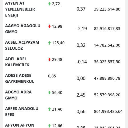
A1YEN A1
2,72
0,37
YENILENEBILIR
39.223.614,80
ENERJI
AAGYO AGAOGLU
12,98
-2,19
82.916.817,33
GMYO
ACSEL ACIPAYAM
125,40
0,32
14.782.542,00
SELULOZ
ADEL ADEL
29,48
-0,14
36.025.357,50
KALEMCILIK
ADESE ADESE
0,85
0,00
47.888.896,78
GAYRIMENKUL
ADGYO ADRA
56,40
2,45
52.579.398,20
GMYO
AEFES ANADOLU
21,46
0,66
861.993.485,64
EFES
AFYON AFYON
12,66
0,88
25.842.691,94