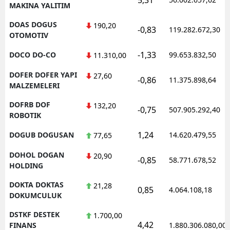
MAKINA YALITIM
DOAS DOGUS
190,20
-0,83
119.282.672,30
OTOMOTIV
-1,33
DOCO DO-CO
99.653.832,50
11.310,00
DOFER DOFER YAPI
27,60
-0,86
11.375.898,64
MALZEMELERI
DOFRB DOF
132,20
-0,75
507.905.292,40
ROBOTIK
1,24
DOGUB DOGUSAN
14.620.479,55
77,65
DOHOL DOGAN
20,90
-0,85
58.771.678,52
HOLDING
DOKTA DOKTAS
21,28
0,85
4.064.108,18
DOKUMCULUK
DSTKF DESTEK
1.700,00
4,42
FINANS
1.880.306.080,00