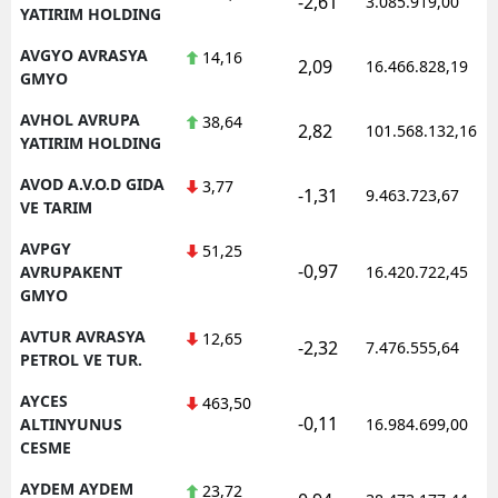
-2,61
3.085.919,00
YATIRIM HOLDING
AVGYO AVRASYA
14,16
2,09
16.466.828,19
GMYO
AVHOL AVRUPA
38,64
2,82
101.568.132,16
YATIRIM HOLDING
AVOD A.V.O.D GIDA
3,77
-1,31
9.463.723,67
VE TARIM
AVPGY
51,25
-0,97
AVRUPAKENT
16.420.722,45
GMYO
AVTUR AVRASYA
12,65
-2,32
7.476.555,64
PETROL VE TUR.
AYCES
463,50
-0,11
ALTINYUNUS
16.984.699,00
CESME
AYDEM AYDEM
23,72