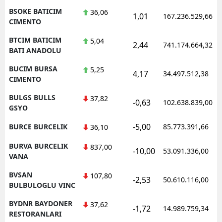
BSOKE BATICIM
36,06
1,01
167.236.529,66
CIMENTO
BTCIM BATICIM
5,04
2,44
741.174.664,32
BATI ANADOLU
BUCIM BURSA
5,25
4,17
34.497.512,38
CIMENTO
BULGS BULLS
37,82
-0,63
102.638.839,00
GSYO
-5,00
BURCE BURCELIK
85.773.391,66
36,10
BURVA BURCELIK
837,00
-10,00
53.091.336,00
VANA
BVSAN
107,80
-2,53
50.610.116,00
BULBULOGLU VINC
BYDNR BAYDONER
37,62
-1,72
14.989.759,34
RESTORANLARI