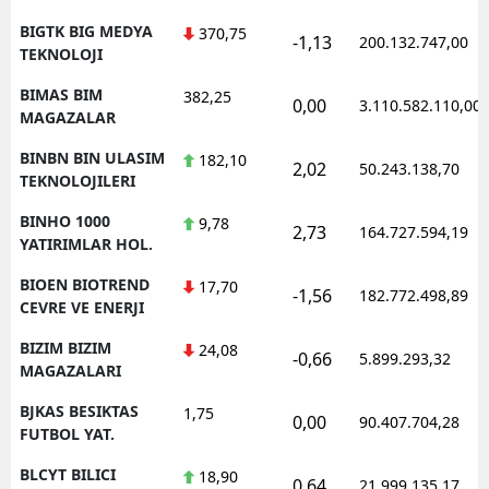
BIGTK BIG MEDYA
370,75
-1,13
200.132.747,00
TEKNOLOJI
BIMAS BIM
382,25
0,00
3.110.582.110,00
MAGAZALAR
BINBN BIN ULASIM
182,10
2,02
50.243.138,70
TEKNOLOJILERI
BINHO 1000
9,78
2,73
164.727.594,19
YATIRIMLAR HOL.
BIOEN BIOTREND
17,70
-1,56
182.772.498,89
CEVRE VE ENERJI
BIZIM BIZIM
24,08
-0,66
5.899.293,32
MAGAZALARI
BJKAS BESIKTAS
1,75
0,00
90.407.704,28
FUTBOL YAT.
BLCYT BILICI
18,90
0,64
21.999.135,17