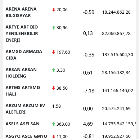
ARENA ARENA
20,06
-0,59
18.244.862,28
BILGISAYAR
ARFYE ARF BIO
30,96
0,13
YENILENEBILIR
82.060.867,78
ENERJI
ARMGD ARMADA
197,60
-0,35
137.515.604,30
GIDA
ARSAN ARSAN
3,30
0,61
28.156.182,34
HOLDING
ARTMS ARTEMIS
38,50
-7,18
141.166.140,02
HALI
ARZUM ARZUM EV
1,58
0,00
20.575.241,69
ALETLERI
4,69
ASELS ASELSAN
14.735.542.159,5
363,00
-0,81
ASGYO ASCE GMYO
19.952.927,60
11,00