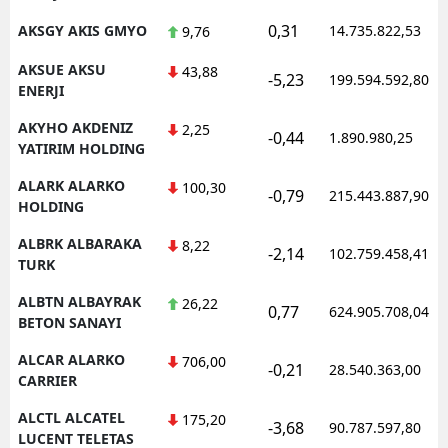
0,31
AKSGY AKIS GMYO
14.735.822,53
9,76
AKSUE AKSU
43,88
-5,23
199.594.592,80
ENERJI
AKYHO AKDENIZ
2,25
-0,44
1.890.980,25
YATIRIM HOLDING
ALARK ALARKO
100,30
-0,79
215.443.887,90
HOLDING
ALBRK ALBARAKA
8,22
-2,14
102.759.458,41
TURK
ALBTN ALBAYRAK
26,22
0,77
624.905.708,04
BETON SANAYI
ALCAR ALARKO
706,00
-0,21
28.540.363,00
CARRIER
ALCTL ALCATEL
175,20
-3,68
90.787.597,80
LUCENT TELETAS