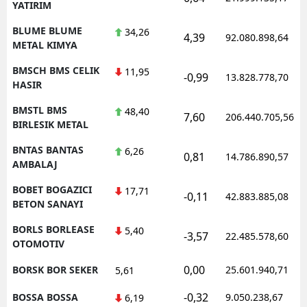
YATIRIM
BLUME BLUME
34,26
4,39
92.080.898,64
METAL KIMYA
BMSCH BMS CELIK
11,95
-0,99
13.828.778,70
HASIR
BMSTL BMS
48,40
7,60
206.440.705,56
BIRLESIK METAL
BNTAS BANTAS
6,26
0,81
14.786.890,57
AMBALAJ
BOBET BOGAZICI
17,71
-0,11
42.883.885,08
BETON SANAYI
BORLS BORLEASE
5,40
-3,57
22.485.578,60
OTOMOTIV
0,00
BORSK BOR SEKER
25.601.940,71
5,61
-0,32
BOSSA BOSSA
9.050.238,67
6,19