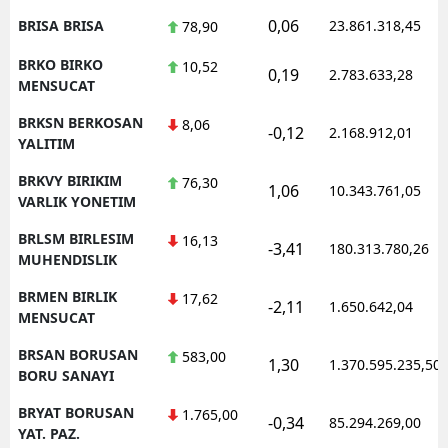
0,06
BRISA BRISA
23.861.318,45
78,90
BRKO BIRKO
10,52
0,19
2.783.633,28
MENSUCAT
BRKSN BERKOSAN
8,06
-0,12
2.168.912,01
YALITIM
BRKVY BIRIKIM
76,30
1,06
10.343.761,05
VARLIK YONETIM
BRLSM BIRLESIM
16,13
-3,41
180.313.780,26
MUHENDISLIK
BRMEN BIRLIK
17,62
-2,11
1.650.642,04
MENSUCAT
BRSAN BORUSAN
583,00
1,30
1.370.595.235,50
BORU SANAYI
BRYAT BORUSAN
1.765,00
-0,34
85.294.269,00
YAT. PAZ.