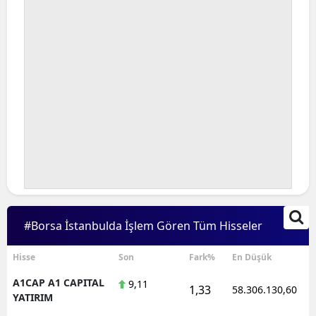
#Borsa İstanbulda İşlem Gören Tüm Hisseler
Hisse
Son
Fark%
En Düşük
A1CAP A1 CAPITAL
9,11
1,33
58.306.130,60
YATIRIM