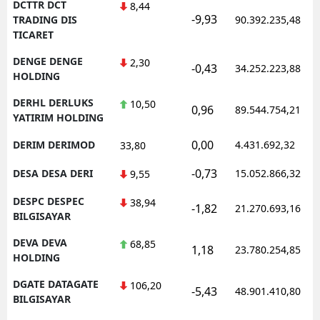
DCTTR DCT
8,44
-9,93
TRADING DIS
90.392.235,48
TICARET
DENGE DENGE
2,30
-0,43
34.252.223,88
HOLDING
DERHL DERLUKS
10,50
0,96
89.544.754,21
YATIRIM HOLDING
0,00
DERIM DERIMOD
4.431.692,32
33,80
-0,73
DESA DESA DERI
15.052.866,32
9,55
DESPC DESPEC
38,94
-1,82
21.270.693,16
BILGISAYAR
DEVA DEVA
68,85
1,18
23.780.254,85
HOLDING
DGATE DATAGATE
106,20
-5,43
48.901.410,80
BILGISAYAR