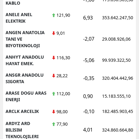
KABLO
ANELE ANEL
121,90
6,93
353.642.247,50
ELEKTRIK
ANGEN ANATOLIA
9,01
-2,07
TANI VE
29.008.926,06
BIYOTEKNOLOJI
ANHYT ANADOLU
116,30
-5,06
99.939.322,50
HAYAT EMEK.
ANSGR ANADOLU
28,22
-0,35
320.404.442,96
SIGORTA
ARASE DOGU ARAS
112,00
0,90
15.183.555,10
ENERJI
-0,10
ARCLK ARCELIK
182.485.903,45
98,00
ARDYZ ARD
77,90
4,01
BILISIM
324.860.664,80
TEKNOLOJILERI