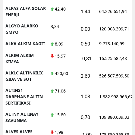
ALFAS ALFA SOLAR
42,40
1,44
64.226.651,94
ENERJI
ALGYO ALARKO
3,34
0,00
120.008.309,71
GMYO
0,50
ALKA ALKIM KAGIT
9.778.140,99
8,09
ALKIM ALKIM
15,97
-0,81
16.525.582,48
KIMYA
ALKLC ALTINKILIC
420,00
2,69
526.507.599,50
GIDA VE SUT
ALTINS1
71,06
1,08
DARPHANE ALTIN
1.382.998.966,67
SERTIFIKASI
ALTNY ALTINAY
15,80
0,70
139.880.639,33
SAVUNMA
ALVES ALVES
1,98
-1,00
175.850.365,38