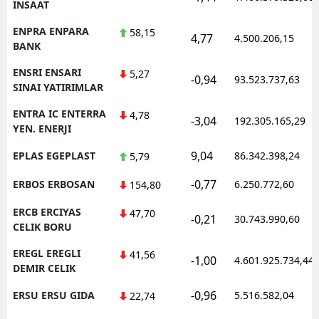
INSAAT
ENPRA ENPARA
58,15
4,77
4.500.206,15
BANK
ENSRI ENSARI
5,27
-0,94
93.523.737,63
SINAI YATIRIMLAR
ENTRA IC ENTERRA
4,78
-3,04
192.305.165,29
YEN. ENERJI
9,04
EPLAS EGEPLAST
86.342.398,24
5,79
-0,77
ERBOS ERBOSAN
6.250.772,60
154,80
ERCB ERCIYAS
47,70
-0,21
30.743.990,60
CELIK BORU
EREGL EREGLI
41,56
-1,00
4.601.925.734,44
DEMIR CELIK
-0,96
ERSU ERSU GIDA
5.516.582,04
22,74