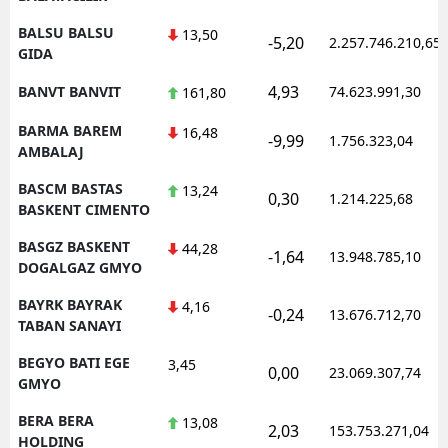
BALSU BALSU
13,50
-5,20
2.257.746.210,65
GIDA
4,93
BANVT BANVIT
74.623.991,30
161,80
BARMA BAREM
16,48
-9,99
1.756.323,04
AMBALAJ
BASCM BASTAS
13,24
0,30
1.214.225,68
BASKENT CIMENTO
BASGZ BASKENT
44,28
-1,64
13.948.785,10
DOGALGAZ GMYO
BAYRK BAYRAK
4,16
-0,24
13.676.712,70
TABAN SANAYI
BEGYO BATI EGE
3,45
0,00
23.069.307,74
GMYO
BERA BERA
13,08
2,03
153.753.271,04
HOLDING