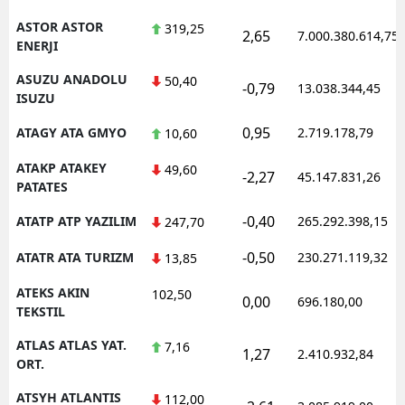
ASTOR ASTOR
319,25
2,65
7.000.380.614,75
ENERJI
ASUZU ANADOLU
50,40
-0,79
13.038.344,45
ISUZU
0,95
ATAGY ATA GMYO
2.719.178,79
10,60
ATAKP ATAKEY
49,60
-2,27
45.147.831,26
PATATES
-0,40
ATATP ATP YAZILIM
265.292.398,15
247,70
-0,50
ATATR ATA TURIZM
230.271.119,32
13,85
ATEKS AKIN
102,50
0,00
696.180,00
TEKSTIL
ATLAS ATLAS YAT.
7,16
1,27
2.410.932,84
ORT.
ATSYH ATLANTIS
112,00