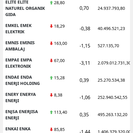
ELITE ELITE
28,80
0,70
NATUREL ORGANIK
24.937.793,80
GIDA
EMKEL EMEK
18,29
-0,38
40.496.521,23
ELEKTRIK
EMNIS EMINIS
163,00
-1,15
527.135,70
AMBALAJ
EMPAE EMPA
67,00
-3,11
2.079.012.731,30
ELEKTRONIK
ENDAE ENDA
15,28
0,39
25.270.534,38
ENERJI HOLDING
ENERY ENERYA
8,38
-1,06
252.940.542,55
ENERJI
ENJSA ENERJISA
113,40
0,35
495.263.132,20
ENERJI
ENKAI ENKA
85,85
-1,44
1.406.379.320,00