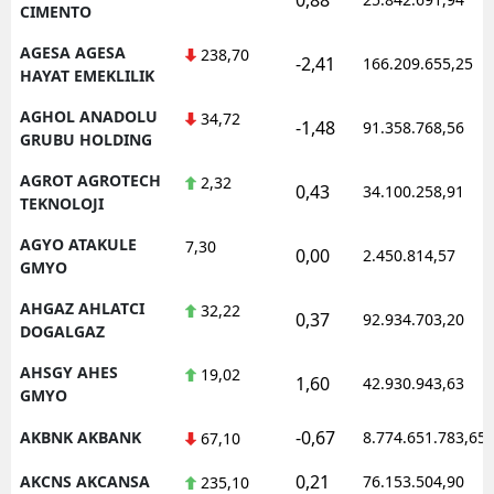
CIMENTO
AGESA AGESA
238,70
-2,41
166.209.655,25
HAYAT EMEKLILIK
AGHOL ANADOLU
34,72
-1,48
91.358.768,56
GRUBU HOLDING
AGROT AGROTECH
2,32
0,43
34.100.258,91
TEKNOLOJI
AGYO ATAKULE
7,30
0,00
2.450.814,57
GMYO
AHGAZ AHLATCI
32,22
0,37
92.934.703,20
DOGALGAZ
AHSGY AHES
19,02
1,60
42.930.943,63
GMYO
-0,67
AKBNK AKBANK
8.774.651.783,65
67,10
0,21
AKCNS AKCANSA
76.153.504,90
235,10