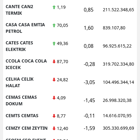
CANTE CAN2
1,19
0,85
211.522.348,65
TERMIK
CASA CASA EMTIA
70,05
1,60
839.107,80
PETROL
CATES CATES
49,36
0,08
96.925.615,22
ELEKTRIK
CCOLA COCA COLA
87,70
-0,28
319.702.334,80
ICECEK
CELHA CELIK
24,82
-3,05
104.496.344,14
HALAT
CEMAS CEMAS
4,09
-1,45
26.998.320,38
DOKUM
-0,11
CEMTS CEMTAS
14.616.070,95
8,77
-1,59
CEMZY CEM ZEYTIN
305.330.699,69
12,40