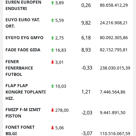
EUREN EUROPEN
3,89
0,26
86.658.412,29
ENDUSTRI
EUYO EURO YAT.
5,59
9,82
24.216.908,21
ORT.
6,18
EYGYO EYG GMYO
80.092.305,86
2,75
8,93
FADE FADE GIDA
82.152.795,81
16,83
FENER
3,01
-0,33
FENERBAHCE
238.030.015,39
FUTBOL
FLAP FLAP
10,03
1,21
KONGRE TOPLANTI
7.446.564,86
HIZ.
FMIZP F-M IZMIT
278,00
-2,03
9.441.891,50
PISTON
FONET FONET
5,06
-3,07
BILGI
110.516.067,59