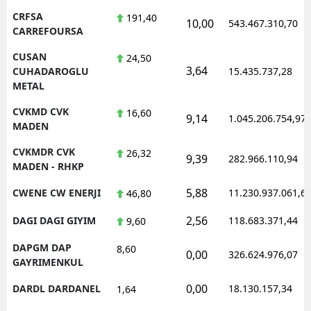
CRFSA
191,40
10,00
543.467.310,70
CARREFOURSA
CUSAN
24,50
3,64
CUHADAROGLU
15.435.737,28
METAL
CVKMD CVK
16,60
9,14
1.045.206.754,97
MADEN
CVKMDR CVK
26,32
9,39
282.966.110,94
MADEN - RHKP
5,88
CWENE CW ENERJI
11.230.937.061,6
46,80
2,56
DAGI DAGI GIYIM
118.683.371,44
9,60
DAPGM DAP
8,60
0,00
326.624.976,07
GAYRIMENKUL
0,00
DARDL DARDANEL
18.130.157,34
1,64