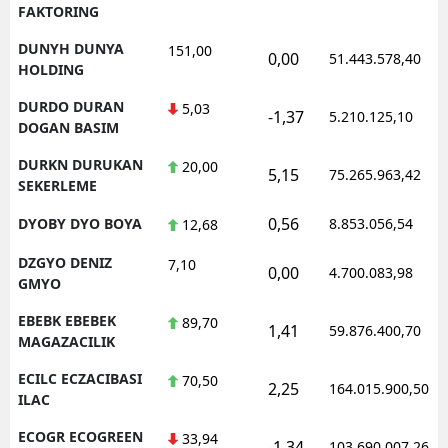
FAKTORING
DUNYH DUNYA
151,00
0,00
51.443.578,40
HOLDING
DURDO DURAN
5,03
-1,37
5.210.125,10
DOGAN BASIM
DURKN DURUKAN
20,00
5,15
75.265.963,42
SEKERLEME
0,56
DYOBY DYO BOYA
8.853.056,54
12,68
DZGYO DENIZ
7,10
0,00
4.700.083,98
GMYO
EBEBK EBEBEK
89,70
1,41
59.876.400,70
MAGAZACILIK
ECILC ECZACIBASI
70,50
2,25
164.015.900,50
ILAC
ECOGR ECOGREEN
33,94
-1,34
103.690.007,26