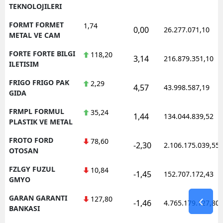
TEKNOLOJILERI
FORMT FORMET
1,74
0,00
26.277.071,10
METAL VE CAM
FORTE FORTE BILGI
118,20
3,14
216.879.351,10
ILETISIM
FRIGO FRIGO PAK
2,29
4,57
43.998.587,19
GIDA
FRMPL FORMUL
35,24
1,44
134.044.839,52
PLASTIK VE METAL
FROTO FORD
78,60
-2,30
2.106.175.039,55
OTOSAN
FZLGY FUZUL
10,84
-1,45
152.707.172,43
GMYO
GARAN GARANTI
127,80
-1,46
4.765.179.127,80
BANKASI