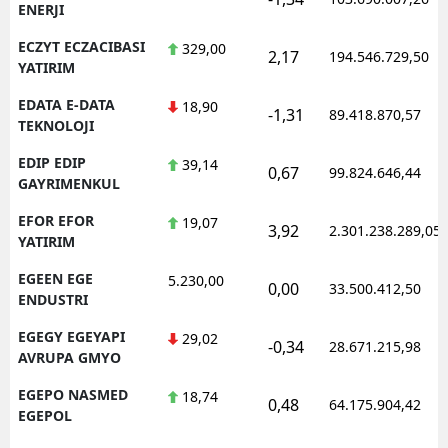
ENERJI
ECZYT ECZACIBASI
329,00
2,17
194.546.729,50
YATIRIM
EDATA E-DATA
18,90
-1,31
89.418.870,57
TEKNOLOJI
EDIP EDIP
39,14
0,67
99.824.646,44
GAYRIMENKUL
EFOR EFOR
19,07
3,92
2.301.238.289,05
YATIRIM
EGEEN EGE
5.230,00
0,00
33.500.412,50
ENDUSTRI
EGEGY EGEYAPI
29,02
-0,34
28.671.215,98
AVRUPA GMYO
EGEPO NASMED
18,74
0,48
64.175.904,42
EGEPOL