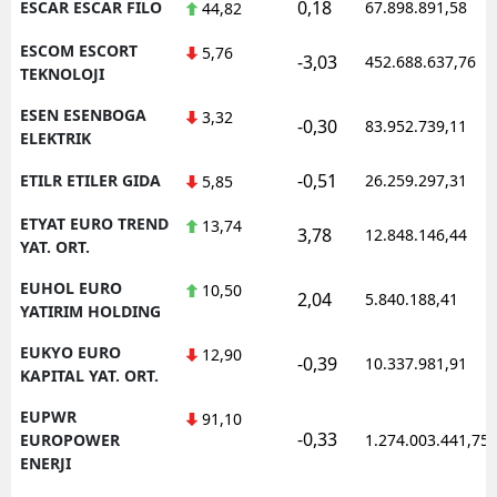
0,18
ESCAR ESCAR FILO
67.898.891,58
44,82
ESCOM ESCORT
5,76
-3,03
452.688.637,76
TEKNOLOJI
ESEN ESENBOGA
3,32
-0,30
83.952.739,11
ELEKTRIK
-0,51
ETILR ETILER GIDA
26.259.297,31
5,85
ETYAT EURO TREND
13,74
3,78
12.848.146,44
YAT. ORT.
EUHOL EURO
10,50
2,04
5.840.188,41
YATIRIM HOLDING
EUKYO EURO
12,90
-0,39
10.337.981,91
KAPITAL YAT. ORT.
EUPWR
91,10
-0,33
EUROPOWER
1.274.003.441,75
ENERJI