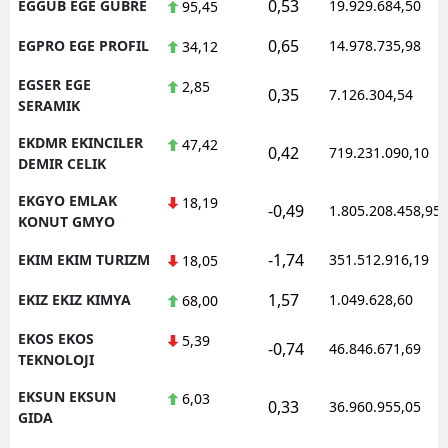
0,53
EGGUB EGE GUBRE
19.929.684,50
95,45
0,65
EGPRO EGE PROFIL
14.978.735,98
34,12
EGSER EGE
2,85
0,35
7.126.304,54
SERAMIK
EKDMR EKINCILER
47,42
0,42
719.231.090,10
DEMIR CELIK
EKGYO EMLAK
18,19
-0,49
1.805.208.458,95
KONUT GMYO
-1,74
EKIM EKIM TURIZM
351.512.916,19
18,05
1,57
EKIZ EKIZ KIMYA
1.049.628,60
68,00
EKOS EKOS
5,39
-0,74
46.846.671,69
TEKNOLOJI
EKSUN EKSUN
6,03
0,33
36.960.955,05
GIDA