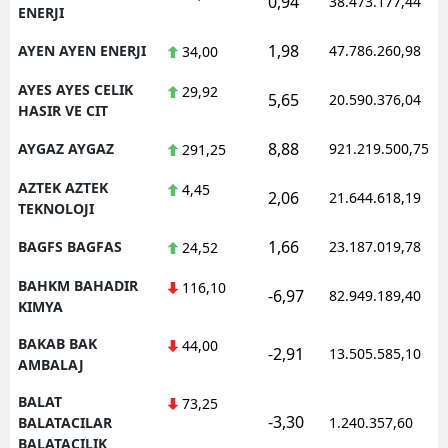
0,94
38.473.177,44
ENERJI
1,98
AYEN AYEN ENERJI
47.786.260,98
34,00
AYES AYES CELIK
29,92
5,65
20.590.376,04
HASIR VE CIT
8,88
AYGAZ AYGAZ
921.219.500,75
291,25
AZTEK AZTEK
4,45
2,06
21.644.618,19
TEKNOLOJI
1,66
BAGFS BAGFAS
23.187.019,78
24,52
BAHKM BAHADIR
116,10
-6,97
82.949.189,40
KIMYA
BAKAB BAK
44,00
-2,91
13.505.585,10
AMBALAJ
BALAT
73,25
-3,30
BALATACILAR
1.240.357,60
BALATACILIK