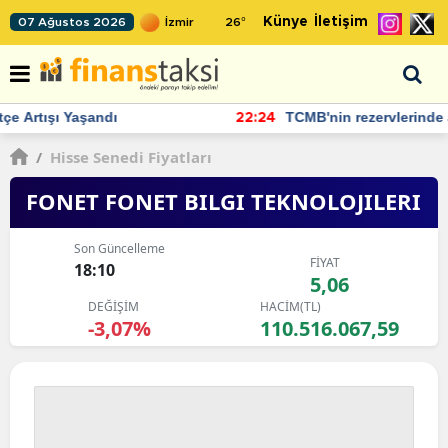
Künye
İletişim
07 Ağustos 2026
26
°
TCMB'nin rezervlerinde artan momentum devam ediyor
22:24
/
Hisse Senedi Fiyatları
FONET FONET BILGI TEKNOLOJILERI
Son Güncelleme
FİYAT
18:10
5,06
DEĞİŞİM
HACİM(TL)
-3,07%
110.516.067,59