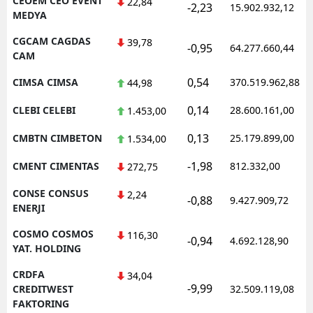
CEOEM CEO EVENT
22,84
-2,23
15.902.932,12
MEDYA
CGCAM CAGDAS
39,78
-0,95
64.277.660,44
CAM
0,54
CIMSA CIMSA
370.519.962,88
44,98
0,14
CLEBI CELEBI
28.600.161,00
1.453,00
0,13
CMBTN CIMBETON
25.179.899,00
1.534,00
-1,98
CMENT CIMENTAS
812.332,00
272,75
CONSE CONSUS
2,24
-0,88
9.427.909,72
ENERJI
COSMO COSMOS
116,30
-0,94
4.692.128,90
YAT. HOLDING
CRDFA
34,04
-9,99
CREDITWEST
32.509.119,08
FAKTORING