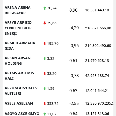
ARENA ARENA
20,24
0,90
16.381.449,10
BILGISAYAR
ARFYE ARF BIO
29,66
-4,20
YENILENEBILIR
518.871.666,06
ENERJI
ARMGD ARMADA
195,70
-0,96
214.302.490,60
GIDA
ARSAN ARSAN
3,32
0,61
21.970.628,13
HOLDING
ARTMS ARTEMIS
38,20
-0,78
42.958.188,74
HALI
ARZUM ARZUM EV
1,59
0,63
12.041.644,21
ALETLERI
-2,55
ASELS ASELSAN
12.380.970.235,5
353,75
0,64
ASGYO ASCE GMYO
13.151.313,06
11,07