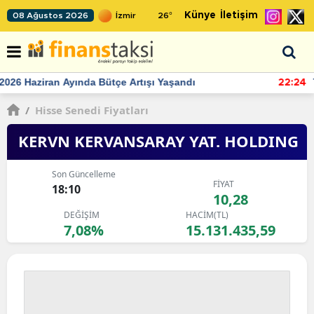
Künye
İletişim
08 Ağustos 2026
26
°
TCMB'nin rezervlerinde artan momentum devam ediyor
22:24
/
Hisse Senedi Fiyatları
KERVN KERVANSARAY YAT. HOLDING
Son Güncelleme
FİYAT
18:10
10,28
DEĞİŞİM
HACİM(TL)
7,08%
15.131.435,59