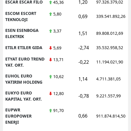
1,20
ESCAR ESCAR FILO
97.326.379,02
45,36
ESCOM ESCORT
5,80
0,69
339.541.892,26
TEKNOLOJI
ESEN ESENBOGA
3,37
1,51
89.808.012,69
ELEKTRIK
-2,74
ETILR ETILER GIDA
35.532.958,52
5,69
ETYAT EURO TREND
13,71
-0,22
11.194.021,90
YAT. ORT.
EUHOL EURO
10,62
1,14
4.711.381,05
YATIRIM HOLDING
EUKYO EURO
12,80
-0,78
9.221.557,99
KAPITAL YAT. ORT.
EUPWR
91,70
0,66
EUROPOWER
911.874.814,50
ENERJI