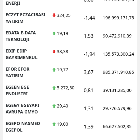
ENERJI
ECZYT ECZACIBASI
324,25
-1,44
196.999.171,75
YATIRIM
EDATA E-DATA
19,19
1,53
90.472.910,39
TEKNOLOJI
EDIP EDIP
38,38
-1,94
135.573.300,24
GAYRIMENKUL
EFOR EFOR
19,77
3,67
985.371.910,85
YATIRIM
EGEEN EGE
5.272,50
0,81
39.131.285,00
ENDUSTRI
EGEGY EGEYAPI
29,40
1,31
29.776.579,96
AVRUPA GMYO
EGEPO NASMED
19,00
1,39
66.627.502,35
EGEPOL