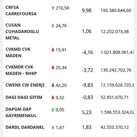
CRFSA
210,50
9,98
195.380.644,60
CARREFOURSA
CUSAN
24,76
1,06
CUHADAROGLU
12.252.073,38
METAL
CVKMD CVK
15,91
-4,16
1.021.808.061,43
MADEN
CVKMDR CVK
25,34
-3,72
130.242.702,76
MADEN - RHKP
-9,83
CWENE CW ENERJI
12.159.626.735,6
42,20
-0,83
DAGI DAGI GIYIM
52.951.670,71
9,52
DAPGM DAP
9,05
5,23
1.596.553.324,02
GAYRIMENKUL
1,83
DARDL DARDANEL
42.553.370,12
1,67