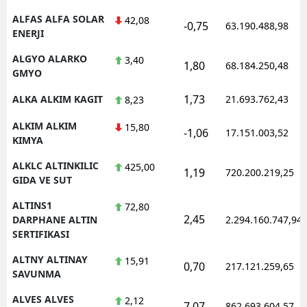
ALFAS ALFA SOLAR
42,08
-0,75
63.190.488,98
ENERJI
ALGYO ALARKO
3,40
1,80
68.184.250,48
GMYO
1,73
ALKA ALKIM KAGIT
21.693.762,43
8,23
ALKIM ALKIM
15,80
-1,06
17.151.003,52
KIMYA
ALKLC ALTINKILIC
425,00
1,19
720.200.219,25
GIDA VE SUT
ALTINS1
72,80
2,45
DARPHANE ALTIN
2.294.160.747,94
SERTIFIKASI
ALTNY ALTINAY
15,91
0,70
217.121.259,65
SAVUNMA
ALVES ALVES
2,12
7,07
862.693.604,57