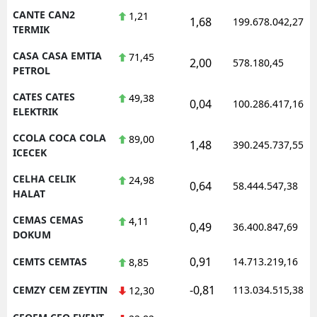
CANTE CAN2
1,21
1,68
199.678.042,27
TERMIK
CASA CASA EMTIA
71,45
2,00
578.180,45
PETROL
CATES CATES
49,38
0,04
100.286.417,16
ELEKTRIK
CCOLA COCA COLA
89,00
1,48
390.245.737,55
ICECEK
CELHA CELIK
24,98
0,64
58.444.547,38
HALAT
CEMAS CEMAS
4,11
0,49
36.400.847,69
DOKUM
0,91
CEMTS CEMTAS
14.713.219,16
8,85
-0,81
CEMZY CEM ZEYTIN
113.034.515,38
12,30