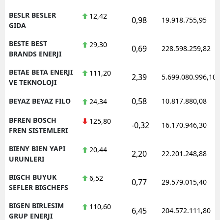
BESLR BESLER
12,42
0,98
19.918.755,95
GIDA
BESTE BEST
29,30
0,69
228.598.259,82
BRANDS ENERJI
BETAE BETA ENERJI
111,20
2,39
5.699.080.996,10
VE TEKNOLOJI
0,58
BEYAZ BEYAZ FILO
10.817.880,08
24,34
BFREN BOSCH
125,80
-0,32
16.170.946,30
FREN SISTEMLERI
BIENY BIEN YAPI
20,44
2,20
22.201.248,88
URUNLERI
BIGCH BUYUK
6,52
0,77
29.579.015,40
SEFLER BIGCHEFS
BIGEN BIRLESIM
110,60
6,45
204.572.111,80
GRUP ENERJI