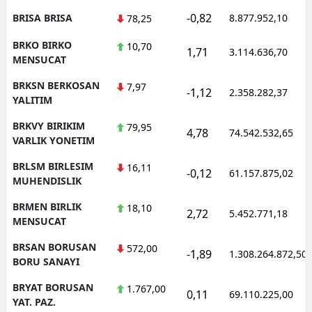
-0,82
BRISA BRISA
8.877.952,10
78,25
BRKO BIRKO
10,70
1,71
3.114.636,70
MENSUCAT
BRKSN BERKOSAN
7,97
-1,12
2.358.282,37
YALITIM
BRKVY BIRIKIM
79,95
4,78
74.542.532,65
VARLIK YONETIM
BRLSM BIRLESIM
16,11
-0,12
61.157.875,02
MUHENDISLIK
BRMEN BIRLIK
18,10
2,72
5.452.771,18
MENSUCAT
BRSAN BORUSAN
572,00
-1,89
1.308.264.872,50
BORU SANAYI
BRYAT BORUSAN
1.767,00
0,11
69.110.225,00
YAT. PAZ.