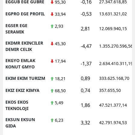
-0,16
EGGUB EGE GUBRE
27.347.618,85
95,30
-0,53
EGPRO EGE PROFIL
13.631.321,02
33,94
EGSER EGE
2,93
2,81
12.069.940,15
SERAMIK
EKDMR EKINCILER
45,30
-4,47
1.355.270.596,56
DEMIR CELIK
EKGYO EMLAK
17,94
-1,37
2.634.410.311,19
KONUT GMYO
0,89
EKIM EKIM TURIZM
333.625.168,70
18,21
0,74
EKIZ EKIZ KIMYA
357.655,50
68,50
EKOS EKOS
5,49
1,86
47.521.377,14
TEKNOLOJI
EKSUN EKSUN
6,23
3,32
42.791.974,53
GIDA