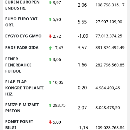
EUREN EUROPEN
3,97
2,06
108.798.316,17
ENDUSTRI
EUYO EURO YAT.
5,90
5,55
27.907.109,90
ORT.
-1,09
EYGYO EYG GMYO
77.013.374,25
2,72
3,57
FADE FADE GIDA
331.374.492,49
17,43
FENER
3,06
1,66
FENERBAHCE
282.796.560,85
FUTBOL
FLAP FLAP
10,05
0,20
KONGRE TOPLANTI
4.984.490,46
HIZ.
FMIZP F-M IZMIT
283,75
2,07
8.048.478,50
PISTON
FONET FONET
5,00
-1,19
BILGI
109.028.768,84