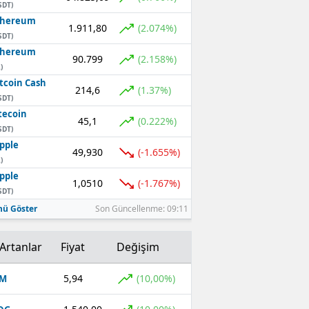
SDT)
thereum
1.911,80
(2.074%)
SDT)
thereum
90.799
(2.158%)
)
tcoin Cash
214,6
(1.37%)
SDT)
tecoin
45,1
(0.222%)
SDT)
pple
49,930
(-1.655%)
)
pple
1,0510
(-1.767%)
SDT)
ü Göster
Son Güncellenme: 09:11
Artanlar
Fiyat
Değişim
5,94
(10,00%)
OM