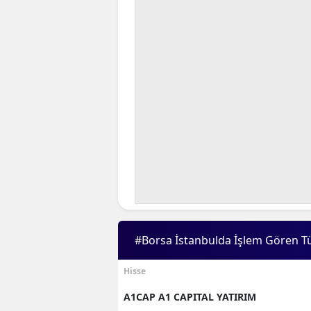
#Borsa İstanbulda İşlem Gören T
Hisse
A1CAP A1 CAPITAL YATIRIM