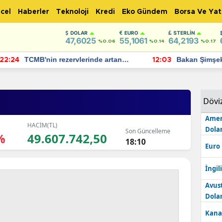
cel
Haberler
Teknoloji
Kredi
Eko Gündem
Borsa Ve Yat
DOLAR
EURO
STERLIN
47,6025
55,1061
64,2193
%0.06
%0.14
%0.17
TCMB'nin rezervlerinde artan
Bakan Şimşek, 
:24
12:03
momentum devam ediyor
için umut verici
bulundu
Dövi
Amer
HACİM(TL)
Dolar
Son Güncelleme
%
49.607.742,50
18:10
Euro
İngili
Avus
Dolar
Kana