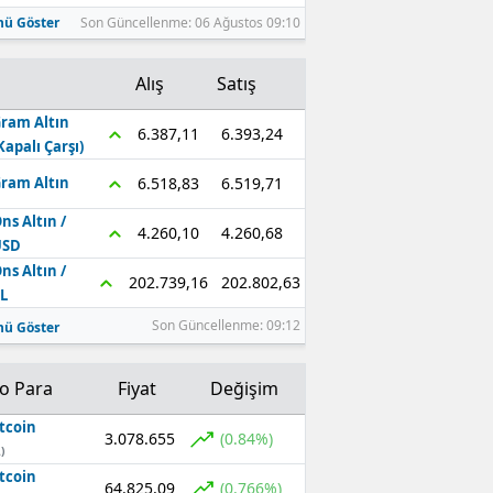
ü Göster
Son Güncellenme: 06 Ağustos 09:10
Alış
Satış
ram Altın
6.393,24
6.387,11
Kapalı Çarşı)
6.519,71
6.518,83
ram Altın
ns Altın /
4.260,68
4.260,10
USD
ns Altın /
202.802,63
202.739,16
L
Son Güncellenme: 09:12
ü Göster
to Para
Fiyat
Değişim
tcoin
3.078.655
(0.84%)
)
tcoin
64.825,09
(0.766%)