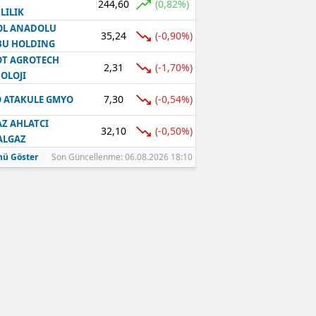
244,60
(0,82%)
LILIK
OL ANADOLU
35,24
(-0,90%)
BU HOLDING
T AGROTECH
2,31
(-1,70%)
OLOJI
7,30
(-0,54%)
 ATAKULE GMYO
Z AHLATCI
32,10
(-0,50%)
ALGAZ
ü Göster
Son Güncellenme: 06.08.2026 18:10