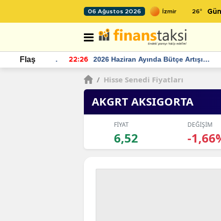
26
°
06 Ağustos 2026
Gün
r seviyesinin
2026 Haziran Ayında Bütçe Artışı
Flaş
22:26
22
Yaşandı
/
Hisse Senedi Fiyatları
AKGRT AKSIGORTA
FİYAT
DEĞİŞİM
6,52
-1,66