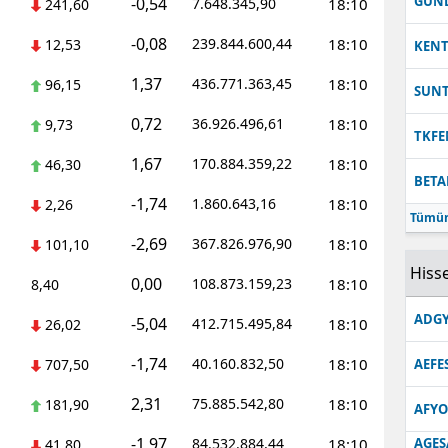
GUN
-0,54
7.648.345,90
18:10
241,60
-0,08
239.844.600,44
18:10
12,53
KEN
1,37
436.771.363,45
18:10
96,15
SUN
0,72
36.926.496,61
18:10
9,73
TKFE
1,67
170.884.359,22
18:10
46,30
BETA
-1,74
1.860.643,16
18:10
2,26
Tümün
-2,69
367.826.976,90
18:10
101,10
Hisse
0,00
108.873.159,23
18:10
8,40
ADGY
-5,04
412.715.495,84
18:10
26,02
-1,74
40.160.832,50
18:10
707,50
AEFE
2,31
75.885.542,80
18:10
181,90
AFYO
-1,97
84.532.884,44
18:10
AGES
41,80