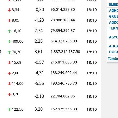
EMEK
-0,30
96.014.227,80
18:10
3,34
AGH
GRU
-1,23
28.886.180,44
18:10
8,05
AGRO
TEKN
2,74
79.394.896,37
18:10
16,10
AGYO
2,25
614.327.785,00
18:10
409,00
AHGA
3,61
I
1.337.212.137,50
18:10
70,30
DOG
Tümün
-0,57
215.811.635,30
18:10
15,69
-4,31
138.249.602,44
18:10
2,00
-5,55
193.546.780,70
18:10
114,00
9,20
-2,13
22.704.862,86
18:10
3,20
152.975.556,30
18:10
122,50