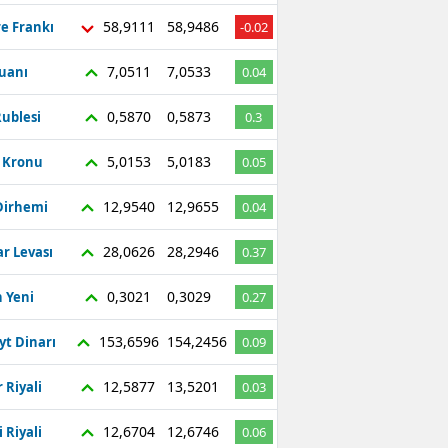
58,9111
58,9486
re Frankı
-0.02
7,0511
7,0533
Yuanı
0.04
0,5870
0,5873
ublesi
0.3
5,0153
5,0183
ç Kronu
0.05
12,9540
12,9655
Dirhemi
0.04
28,0626
28,2946
r Levası
0.37
0,3021
0,3029
 Yeni
0.27
153,6596
154,2456
yt Dinarı
0.09
12,5877
13,5201
 Riyali
0.03
12,6704
12,6746
 Riyali
0.06