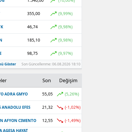
1.540,00
(10,00%)
DG
355,00
(9,99%)
T
46,74
(9,98%)
TK
185,10
(9,98%)
N
98,75
(9,97%)
E
ü Göster
Son Güncellenme: 06.08.2026 18:10
ler
Son
Değişim
55,05
(5,26%)
O ADRA GMYO
21,32
(-1,02%)
S ANADOLU EFES
12,55
(-1,49%)
N AFYON CIMENTO
A AGESA HAYAT