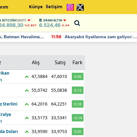
Künye
İletişim
ırım
BITCOIN
(USDT)
GRAM ALTIN
64.898,30
6.524,46
%0.837
0,44
Batman Havalimanı
Akaryakıt fiyatlarına zam geliyor:
11:56
 açıklamalarda
Yeni tarih açıklandı
z
Alış
Satış
Fark
ikan
47,5884
47,6010
0.06
ı
55,0742
55,0838
0.13
64,2016
64,2251
z Sterlini
0.18
tralya
33,5173
33,5341
-0.14
ı
33,9590
33,9753
da Doları
0.05