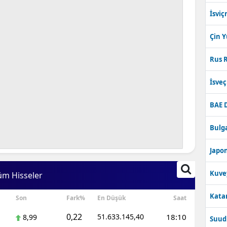
İsviç
Çin 
Rus R
İsve
BAE 
Bulga
Japon
Kuve
üm Hisseler
Katar
Son
Fark%
En Düşük
Saat
0,22
51.633.145,40
18:10
8,99
Suudi