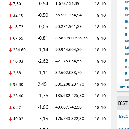
(U
-0,54
1.678.131,39
18:10
7,30
E
-0,50
56.991.354,94
18:10
32,10
(U
E
-0,05
50.271.941,29
18:10
18,72
(TL
Bi
-0,81
8.583.680.636,35
18:10
67,55
(U
Li
-1,14
99.944.604,30
18:10
234,60
(U
-2,62
Ri
42.175.854,55
18:10
10,03
(TL
-1,11
32.602.033,70
18:10
2,68
Ri
(U
2,45
306.208.237,70
18:10
98,30
Tümün
-1,76
185.682.425,80
18:10
23,40
BIST 
-1,66
49.607.742,50
18:10
6,52
ESC
-3,15
176.743.322,30
18:10
40,02