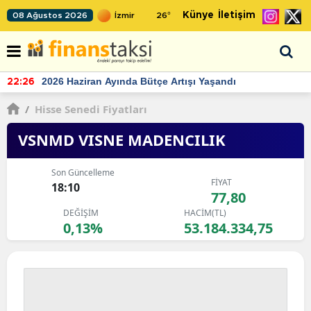
Künye
İletişim
08 Ağustos 2026
26
°
TCMB'nin rezervlerinde artan momentum devam ediyor
22:24
/
Hisse Senedi Fiyatları
VSNMD VISNE MADENCILIK
Son Güncelleme
FİYAT
18:10
77,80
DEĞİŞİM
HACİM(TL)
0,13%
53.184.334,75