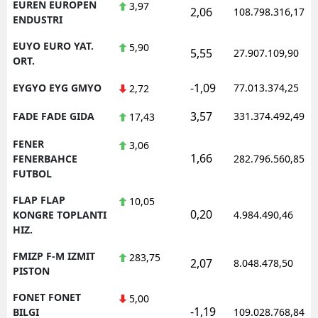
EUREN EUROPEN
3,97
2,06
108.798.316,17
ENDUSTRI
EUYO EURO YAT.
5,90
5,55
27.907.109,90
ORT.
-1,09
EYGYO EYG GMYO
77.013.374,25
2,72
3,57
FADE FADE GIDA
331.374.492,49
17,43
FENER
3,06
1,66
FENERBAHCE
282.796.560,85
FUTBOL
FLAP FLAP
10,05
0,20
KONGRE TOPLANTI
4.984.490,46
HIZ.
FMIZP F-M IZMIT
283,75
2,07
8.048.478,50
PISTON
FONET FONET
5,00
-1,19
BILGI
109.028.768,84