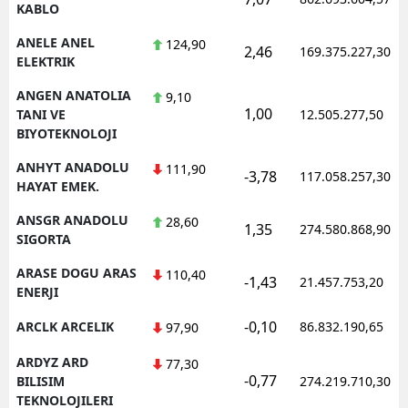
KABLO
ANELE ANEL
124,90
2,46
169.375.227,30
ELEKTRIK
ANGEN ANATOLIA
9,10
1,00
TANI VE
12.505.277,50
BIYOTEKNOLOJI
ANHYT ANADOLU
111,90
-3,78
117.058.257,30
HAYAT EMEK.
ANSGR ANADOLU
28,60
1,35
274.580.868,90
SIGORTA
ARASE DOGU ARAS
110,40
-1,43
21.457.753,20
ENERJI
-0,10
ARCLK ARCELIK
86.832.190,65
97,90
ARDYZ ARD
77,30
-0,77
BILISIM
274.219.710,30
TEKNOLOJILERI