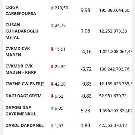
CRFSA
210,50
9,98
195.380.644,60
CARREFOURSA
CUSAN
24,76
1,06
CUHADAROGLU
12.252.073,38
METAL
CVKMD CVK
15,91
-4,16
1.021.808.061,43
MADEN
CVKMDR CVK
25,34
-3,72
130.242.702,76
MADEN - RHKP
-9,83
CWENE CW ENERJI
12.159.626.735,6
42,20
-0,83
DAGI DAGI GIYIM
52.951.670,71
9,52
DAPGM DAP
9,05
5,23
1.596.553.324,02
GAYRIMENKUL
1,83
DARDL DARDANEL
42.553.370,12
1,67