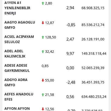
A1YEN A1
2,80
2,94
YENILENEBILIR
68.908.325,15
ENERJI
AAGYO AGAOGLU
12,87
-0,85
85.536.212,74
GMYO
ACSEL ACIPAYAM
128,50
2,47
26.128.191,00
SELULOZ
ADEL ADEL
32,42
9,97
149.318.118,44
KALEMCILIK
ADESE ADESE
0,85
0,00
52.065.239,39
GAYRIMENKUL
ADGYO ADRA
55,00
-2,48
36.451.393,75
GMYO
AEFES ANADOLU
21,58
0,56
634.480.253,24
EFES
AFYON AFYON
12,56
-0,79
7.770.628,92