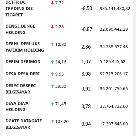
DCTTR DCT
7,72
-8,53
TRADING DIS
935.141.480,32
TICARET
DENGE DENGE
2,28
-0,87
32.696.442,29
HOLDING
DERHL DERLUKS
10,80
2,86
54.288.577,48
YATIRIM HOLDING
1,07
DERIM DERIMOD
5.189.445,68
34,16
3,98
DESA DESA DERI
92.715.206,17
9,93
DESPC DESPEC
39,30
0,92
36.201.759,66
BILGISAYAR
DEVA DEVA
71,45
3,78
33.764.732,60
HOLDING
DGATE DATAGATE
107,20
0,94
17.207.648,00
BILGISAYAR