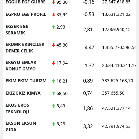
-0,16
EGGUB EGE GUBRE
27.347.618,85
95,30
-0,53
EGPRO EGE PROFIL
13.631.321,02
33,94
EGSER EGE
2,93
2,81
12.069.940,15
SERAMIK
EKDMR EKINCILER
45,30
-4,47
1.355.270.596,56
DEMIR CELIK
EKGYO EMLAK
17,94
-1,37
2.634.410.311,19
KONUT GMYO
0,89
EKIM EKIM TURIZM
333.625.168,70
18,21
0,74
EKIZ EKIZ KIMYA
357.655,50
68,50
EKOS EKOS
5,49
1,86
47.521.377,14
TEKNOLOJI
EKSUN EKSUN
6,23
3,32
42.791.974,53
GIDA