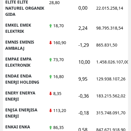
ELITE ELITE
28,80
0,00
NATUREL ORGANIK
22.015.258,14
GIDA
EMKEL EMEK
18,70
2,24
98.795.318,54
ELEKTRIK
EMNIS EMINIS
160,90
-1,29
865.831,50
AMBALAJ
EMPAE EMPA
73,70
10,00
1.458.026.107,00
ELEKTRONIK
ENDAE ENDA
16,80
9,95
129.938.107,26
ENERJI HOLDING
ENERY ENERYA
8,35
-0,36
183.215.562,02
ENERJI
ENJSA ENERJISA
113,20
-0,18
315.748.091,70
ENERJI
ENKAI ENKA
86,35
0,58
847.671.918,90