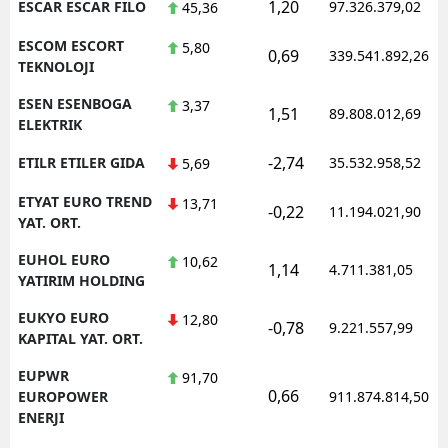
1,20
ESCAR ESCAR FILO
97.326.379,02
45,36
ESCOM ESCORT
5,80
0,69
339.541.892,26
TEKNOLOJI
ESEN ESENBOGA
3,37
1,51
89.808.012,69
ELEKTRIK
-2,74
ETILR ETILER GIDA
35.532.958,52
5,69
ETYAT EURO TREND
13,71
-0,22
11.194.021,90
YAT. ORT.
EUHOL EURO
10,62
1,14
4.711.381,05
YATIRIM HOLDING
EUKYO EURO
12,80
-0,78
9.221.557,99
KAPITAL YAT. ORT.
EUPWR
91,70
0,66
EUROPOWER
911.874.814,50
ENERJI