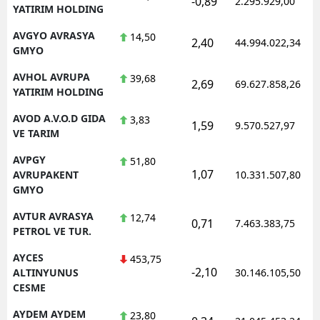
-0,89
2.295.929,00
YATIRIM HOLDING
AVGYO AVRASYA
14,50
2,40
44.994.022,34
GMYO
AVHOL AVRUPA
39,68
2,69
69.627.858,26
YATIRIM HOLDING
AVOD A.V.O.D GIDA
3,83
1,59
9.570.527,97
VE TARIM
AVPGY
51,80
1,07
AVRUPAKENT
10.331.507,80
GMYO
AVTUR AVRASYA
12,74
0,71
7.463.383,75
PETROL VE TUR.
AYCES
453,75
-2,10
ALTINYUNUS
30.146.105,50
CESME
AYDEM AYDEM
23,80