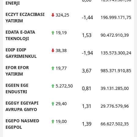
ENERJI
ECZYT ECZACIBASI
324,25
-1,44
196.999.171,75
YATIRIM
EDATA E-DATA
19,19
1,53
90.472.910,39
TEKNOLOJI
EDIP EDIP
38,38
-1,94
135.573.300,24
GAYRIMENKUL
EFOR EFOR
19,77
3,67
985.371.910,85
YATIRIM
EGEEN EGE
5.272,50
0,81
39.131.285,00
ENDUSTRI
EGEGY EGEYAPI
29,40
1,31
29.776.579,96
AVRUPA GMYO
EGEPO NASMED
19,00
1,39
66.627.502,35
EGEPOL