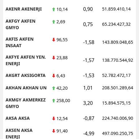
0,90
AKENR AKENERJI
51.859.410,14
10,14
AKFGY AKFEN
2,69
0,75
65.234.427,32
GMYO
AKFIS AKFEN
96,55
-1,58
143.809.048,65
INSAAT
AKFYE AKFEN YEN.
23,88
-1,57
138.770.544,92
ENERJI
-1,53
AKGRT AKSIGORTA
52.782.472,17
6,43
1,01
AKHAN AKHAN UN
208.501.289,64
42,20
AKMGY AKMERKEZ
258,00
3,20
15.894.575,15
GMYO
-0,87
AKSA AKSA
224.740.006,90
12,54
AKSEN AKSA
91,40
-4,99
497.090.250,75
ENERJI