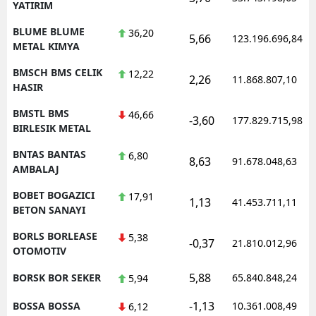
YATIRIM
BLUME BLUME
36,20
5,66
123.196.696,84
METAL KIMYA
BMSCH BMS CELIK
12,22
2,26
11.868.807,10
HASIR
BMSTL BMS
46,66
-3,60
177.829.715,98
BIRLESIK METAL
BNTAS BANTAS
6,80
8,63
91.678.048,63
AMBALAJ
BOBET BOGAZICI
17,91
1,13
41.453.711,11
BETON SANAYI
BORLS BORLEASE
5,38
-0,37
21.810.012,96
OTOMOTIV
5,88
BORSK BOR SEKER
65.840.848,24
5,94
-1,13
BOSSA BOSSA
10.361.008,49
6,12