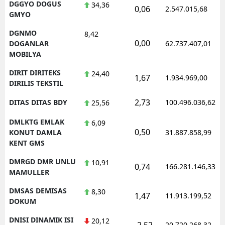
DGGYO DOGUS
34,36
0,06
2.547.015,68
GMYO
DGNMO
8,42
0,00
DOGANLAR
62.737.407,01
MOBILYA
DIRIT DIRITEKS
24,40
1,67
1.934.969,00
DIRILIS TEKSTIL
2,73
DITAS DITAS BDY
100.496.036,62
25,56
DMLKTG EMLAK
6,09
0,50
KONUT DAMLA
31.887.858,99
KENT GMS
DMRGD DMR UNLU
10,91
0,74
166.281.146,33
MAMULLER
DMSAS DEMISAS
8,30
1,47
11.913.199,52
DOKUM
DNISI DINAMIK ISI
20,12
-2,52
20.720.268,32