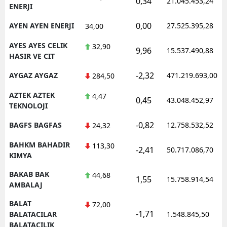
0,34
21.045.453,24
ENERJI
0,00
AYEN AYEN ENERJI
27.525.395,28
34,00
AYES AYES CELIK
32,90
9,96
15.537.490,88
HASIR VE CIT
-2,32
AYGAZ AYGAZ
471.219.693,00
284,50
AZTEK AZTEK
4,47
0,45
43.048.452,97
TEKNOLOJI
-0,82
BAGFS BAGFAS
12.758.532,52
24,32
BAHKM BAHADIR
113,30
-2,41
50.717.086,70
KIMYA
BAKAB BAK
44,68
1,55
15.758.914,54
AMBALAJ
BALAT
72,00
-1,71
BALATACILAR
1.548.845,50
BALATACILIK