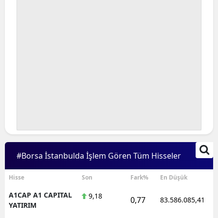
#Borsa İstanbulda İşlem Gören Tüm Hisseler
Hisse
Son
Fark%
En Düşük
A1CAP A1 CAPITAL
9,18
0,77
83.586.085,41
YATIRIM