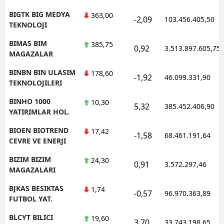
BIGTK BIG MEDYA
363,00
-2,09
103.456.405,50
TEKNOLOJI
BIMAS BIM
385,75
0,92
3.513.897.605,75
MAGAZALAR
BINBN BIN ULASIM
178,60
-1,92
46.099.331,90
TEKNOLOJILERI
BINHO 1000
10,30
5,32
385.452.406,90
YATIRIMLAR HOL.
BIOEN BIOTREND
17,42
-1,58
68.461.191,64
CEVRE VE ENERJI
BIZIM BIZIM
24,30
0,91
3.572.297,46
MAGAZALARI
BJKAS BESIKTAS
1,74
-0,57
96.970.363,89
FUTBOL YAT.
BLCYT BILICI
19,60
3,70
33.743.198,65