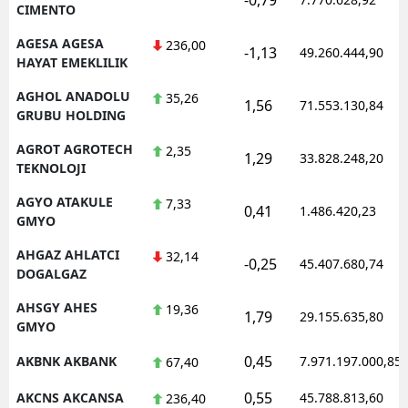
CIMENTO
AGESA AGESA
236,00
-1,13
49.260.444,90
HAYAT EMEKLILIK
AGHOL ANADOLU
35,26
1,56
71.553.130,84
GRUBU HOLDING
AGROT AGROTECH
2,35
1,29
33.828.248,20
TEKNOLOJI
AGYO ATAKULE
7,33
0,41
1.486.420,23
GMYO
AHGAZ AHLATCI
32,14
-0,25
45.407.680,74
DOGALGAZ
AHSGY AHES
19,36
1,79
29.155.635,80
GMYO
0,45
AKBNK AKBANK
7.971.197.000,85
67,40
0,55
AKCNS AKCANSA
45.788.813,60
236,40