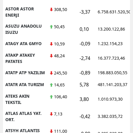
ASTOR ASTOR
308,50
-3,37
6.758.631.520,50
ENERJI
ASUZU ANADOLU
50,45
0,10
13.200.122,86
ISUZU
-0,09
ATAGY ATA GMYO
1.232.154,23
10,59
ATAKP ATAKEY
48,24
-2,74
16.377.723,46
PATATES
-0,89
ATATP ATP YAZILIM
198.883.050,55
245,50
5,78
ATATR ATA TURIZM
481.141.203,37
14,65
ATEKS AKIN
106,40
3,80
1.010.973,30
TEKSTIL
ATLAS ATLAS YAT.
7,13
-0,42
3.382.035,72
ORT.
ATSYH ATLANTIS
111,00