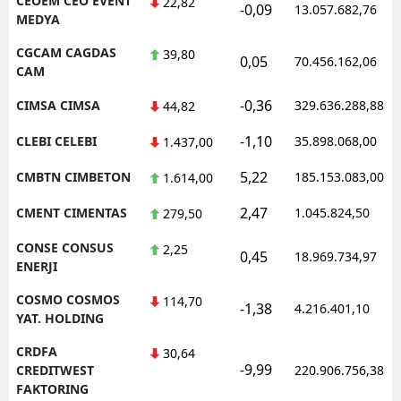
CEOEM CEO EVENT
22,82
-0,09
13.057.682,76
MEDYA
CGCAM CAGDAS
39,80
0,05
70.456.162,06
CAM
-0,36
CIMSA CIMSA
329.636.288,88
44,82
-1,10
CLEBI CELEBI
35.898.068,00
1.437,00
5,22
CMBTN CIMBETON
185.153.083,00
1.614,00
2,47
CMENT CIMENTAS
1.045.824,50
279,50
CONSE CONSUS
2,25
0,45
18.969.734,97
ENERJI
COSMO COSMOS
114,70
-1,38
4.216.401,10
YAT. HOLDING
CRDFA
30,64
-9,99
CREDITWEST
220.906.756,38
FAKTORING