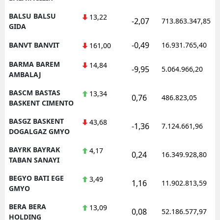
BALSU BALSU
13,22
-2,07
713.863.347,85
GIDA
-0,49
BANVT BANVIT
16.931.765,40
161,00
BARMA BAREM
14,84
-9,95
5.064.966,20
AMBALAJ
BASCM BASTAS
13,34
0,76
486.823,05
BASKENT CIMENTO
BASGZ BASKENT
43,68
-1,36
7.124.661,96
DOGALGAZ GMYO
BAYRK BAYRAK
4,17
0,24
16.349.928,80
TABAN SANAYI
BEGYO BATI EGE
3,49
1,16
11.902.813,59
GMYO
BERA BERA
13,09
0,08
52.186.577,97
HOLDING