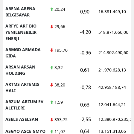
ARENA ARENA
20,24
0,90
16.381.449,10
BILGISAYAR
ARFYE ARF BIO
29,66
-4,20
YENILENEBILIR
518.871.666,06
ENERJI
ARMGD ARMADA
195,70
-0,96
214.302.490,60
GIDA
ARSAN ARSAN
3,32
0,61
21.970.628,13
HOLDING
ARTMS ARTEMIS
38,20
-0,78
42.958.188,74
HALI
ARZUM ARZUM EV
1,59
0,63
12.041.644,21
ALETLERI
-2,55
ASELS ASELSAN
12.380.970.235,5
353,75
0,64
ASGYO ASCE GMYO
13.151.313,06
11,07