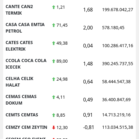
CANTE CAN2
1,21
1,68
199.678.042,27
TERMIK
CASA CASA EMTIA
71,45
2,00
578.180,45
PETROL
CATES CATES
49,38
0,04
100.286.417,16
ELEKTRIK
CCOLA COCA COLA
89,00
1,48
390.245.737,55
ICECEK
CELHA CELIK
24,98
0,64
58.444.547,38
HALAT
CEMAS CEMAS
4,11
0,49
36.400.847,69
DOKUM
0,91
CEMTS CEMTAS
14.713.219,16
8,85
-0,81
CEMZY CEM ZEYTIN
113.034.515,38
12,30