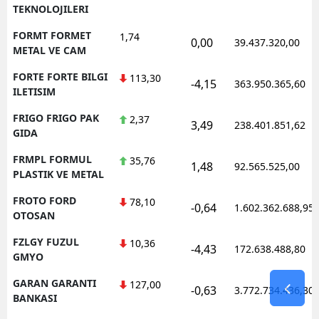
TEKNOLOJILERI
FORMT FORMET
1,74
0,00
39.437.320,00
METAL VE CAM
FORTE FORTE BILGI
113,30
-4,15
363.950.365,60
ILETISIM
FRIGO FRIGO PAK
2,37
3,49
238.401.851,62
GIDA
FRMPL FORMUL
35,76
1,48
92.565.525,00
PLASTIK VE METAL
FROTO FORD
78,10
-0,64
1.602.362.688,95
OTOSAN
FZLGY FUZUL
10,36
-4,43
172.638.488,80
GMYO
GARAN GARANTI
127,00
-0,63
3.772.734.436,30
BANKASI