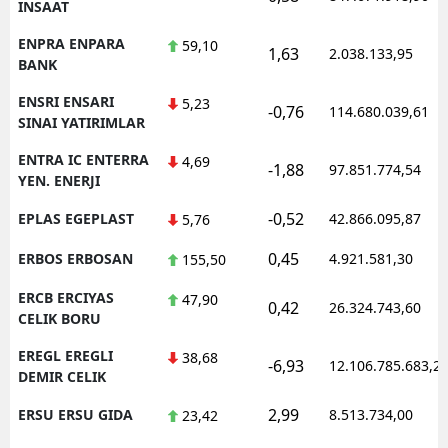
INSAAT
ENPRA ENPARA
59,10
1,63
2.038.133,95
BANK
ENSRI ENSARI
5,23
-0,76
114.680.039,61
SINAI YATIRIMLAR
ENTRA IC ENTERRA
4,69
-1,88
97.851.774,54
YEN. ENERJI
-0,52
EPLAS EGEPLAST
42.866.095,87
5,76
0,45
ERBOS ERBOSAN
4.921.581,30
155,50
ERCB ERCIYAS
47,90
0,42
26.324.743,60
CELIK BORU
EREGL EREGLI
38,68
-6,93
12.106.785.683,2
DEMIR CELIK
2,99
ERSU ERSU GIDA
8.513.734,00
23,42