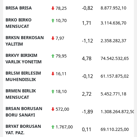
-0,82
BRISA BRISA
8.877.952,10
78,25
BRKO BIRKO
10,70
1,71
3.114.636,70
MENSUCAT
BRKSN BERKOSAN
7,97
-1,12
2.358.282,37
YALITIM
BRKVY BIRIKIM
79,95
4,78
74.542.532,65
VARLIK YONETIM
BRLSM BIRLESIM
16,11
-0,12
61.157.875,02
MUHENDISLIK
BRMEN BIRLIK
18,10
2,72
5.452.771,18
MENSUCAT
BRSAN BORUSAN
572,00
-1,89
1.308.264.872,50
BORU SANAYI
BRYAT BORUSAN
1.767,00
0,11
69.110.225,00
YAT. PAZ.