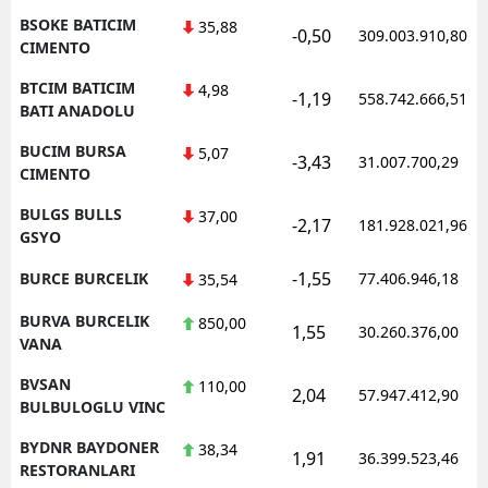
BSOKE BATICIM
35,88
-0,50
309.003.910,80
CIMENTO
BTCIM BATICIM
4,98
-1,19
558.742.666,51
BATI ANADOLU
BUCIM BURSA
5,07
-3,43
31.007.700,29
CIMENTO
BULGS BULLS
37,00
-2,17
181.928.021,96
GSYO
-1,55
BURCE BURCELIK
77.406.946,18
35,54
BURVA BURCELIK
850,00
1,55
30.260.376,00
VANA
BVSAN
110,00
2,04
57.947.412,90
BULBULOGLU VINC
BYDNR BAYDONER
38,34
1,91
36.399.523,46
RESTORANLARI