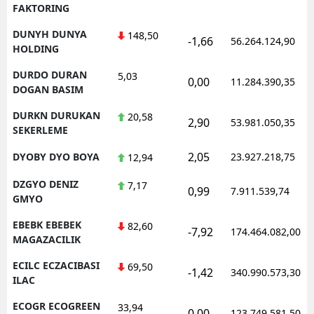
FAKTORING
DUNYH DUNYA
148,50
-1,66
56.264.124,90
HOLDING
DURDO DURAN
5,03
0,00
11.284.390,35
DOGAN BASIM
DURKN DURUKAN
20,58
2,90
53.981.050,35
SEKERLEME
2,05
DYOBY DYO BOYA
23.927.218,75
12,94
DZGYO DENIZ
7,17
0,99
7.911.539,74
GMYO
EBEBK EBEBEK
82,60
-7,92
174.464.082,00
MAGAZACILIK
ECILC ECZACIBASI
69,50
-1,42
340.990.573,30
ILAC
ECOGR ECOGREEN
33,94
0,00
123.749.581,50