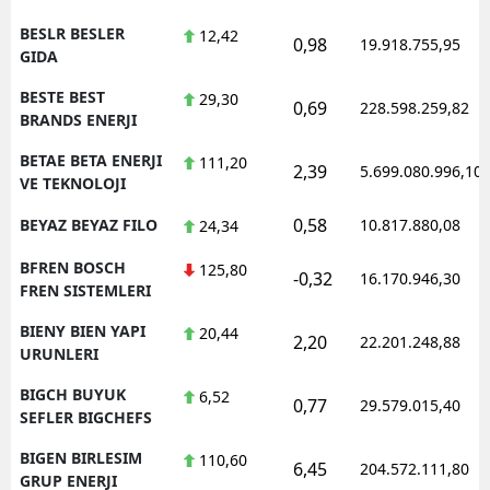
BESLR BESLER
12,42
0,98
19.918.755,95
GIDA
BESTE BEST
29,30
0,69
228.598.259,82
BRANDS ENERJI
BETAE BETA ENERJI
111,20
2,39
5.699.080.996,10
VE TEKNOLOJI
0,58
BEYAZ BEYAZ FILO
10.817.880,08
24,34
BFREN BOSCH
125,80
-0,32
16.170.946,30
FREN SISTEMLERI
BIENY BIEN YAPI
20,44
2,20
22.201.248,88
URUNLERI
BIGCH BUYUK
6,52
0,77
29.579.015,40
SEFLER BIGCHEFS
BIGEN BIRLESIM
110,60
6,45
204.572.111,80
GRUP ENERJI