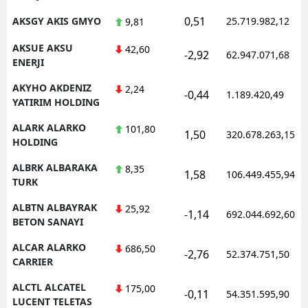
0,51
AKSGY AKIS GMYO
25.719.982,12
9,81
AKSUE AKSU
42,60
-2,92
62.947.071,68
ENERJI
AKYHO AKDENIZ
2,24
-0,44
1.189.420,49
YATIRIM HOLDING
ALARK ALARKO
101,80
1,50
320.678.263,15
HOLDING
ALBRK ALBARAKA
8,35
1,58
106.449.455,94
TURK
ALBTN ALBAYRAK
25,92
-1,14
692.044.692,60
BETON SANAYI
ALCAR ALARKO
686,50
-2,76
52.374.751,50
CARRIER
ALCTL ALCATEL
175,00
-0,11
54.351.595,90
LUCENT TELETAS