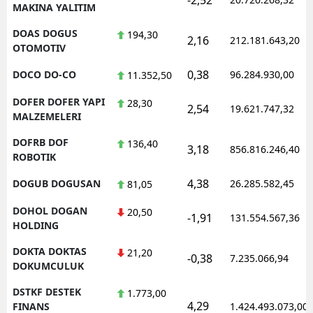
MAKINA YALITIM
DOAS DOGUS
194,30
2,16
212.181.643,20
OTOMOTIV
0,38
DOCO DO-CO
96.284.930,00
11.352,50
DOFER DOFER YAPI
28,30
2,54
19.621.747,32
MALZEMELERI
DOFRB DOF
136,40
3,18
856.816.246,40
ROBOTIK
4,38
DOGUB DOGUSAN
26.285.582,45
81,05
DOHOL DOGAN
20,50
-1,91
131.554.567,36
HOLDING
DOKTA DOKTAS
21,20
-0,38
7.235.066,94
DOKUMCULUK
DSTKF DESTEK
1.773,00
4,29
FINANS
1.424.493.073,00