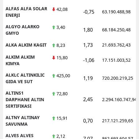
ALFAS ALFA SOLAR
42,08
-0,75
63.190.488,98
ENERJI
ALGYO ALARKO
3,40
1,80
68.184.250,48
GMYO
1,73
ALKA ALKIM KAGIT
21.693.762,43
8,23
ALKIM ALKIM
15,80
-1,06
17.151.003,52
KIMYA
ALKLC ALTINKILIC
425,00
1,19
720.200.219,25
GIDA VE SUT
ALTINS1
72,80
2,45
DARPHANE ALTIN
2.294.160.747,94
SERTIFIKASI
ALTNY ALTINAY
15,91
0,70
217.121.259,65
SAVUNMA
ALVES ALVES
2,12
7,07
862.693.604,57