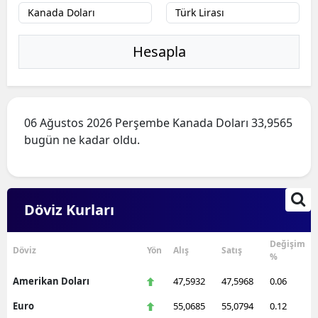
Hesapla
06 Ağustos 2026 Perşembe Kanada Doları 33,9565
bugün ne kadar oldu.
Döviz Kurları
Değişim
Döviz
Yön
Alış
Satış
%
Amerikan Doları
47,5932
47,5968
0.06
Euro
55,0685
55,0794
0.12