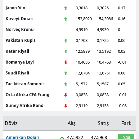
Japon Yeni
0,3018
0,3026
0.17
Kuveyt Dinarı
153,8029
154,3086
0.16
Norveç Kronu
4,9910
4,9930
0
Pakistan Rupisi
0,1708
0,1725
0.06
Katar Riyali
12,5889
13,5192
0.03
Romanya Leyi
10,4686
10,4768
-0.01
Suudi Riyali
12,6704
12,6751
0.06
Tacikistan Somonisi
5,1572
5,1587
0.05
Orta Afrika CFA Frangı
0,0838
0,0838
-0.01
Güney Afrika Randı
2,9119
2,9135
-0.08
Döviz
Alış
Satış
Fark
47,5932
47,5968
Amerikan Doları
0.06