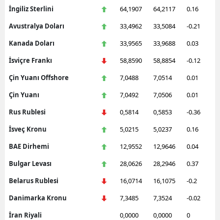
İngiliz Sterlini
64,1907
64,2117
0.16
Avustralya Doları
33,4962
33,5084
-0.21
Kanada Doları
33,9565
33,9688
0.03
İsviçre Frankı
58,8590
58,8854
-0.12
Çin Yuanı Offshore
7,0488
7,0514
0.01
Çin Yuanı
7,0492
7,0506
0.01
Rus Rublesi
0,5814
0,5853
-0.36
İsveç Kronu
5,0215
5,0237
0.16
BAE Dirhemi
12,9552
12,9646
0.04
Bulgar Levası
28,0626
28,2946
0.37
Belarus Rublesi
16,0714
16,1075
-0.2
Danimarka Kronu
7,3485
7,3524
-0.02
İran Riyali
0,0000
0,0000
0