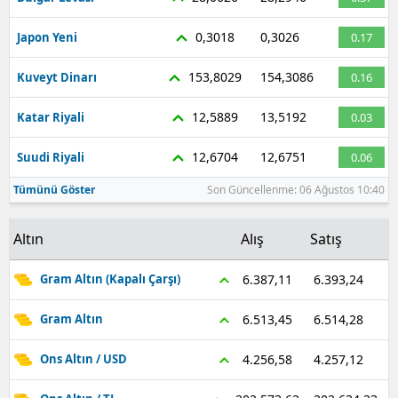
0,3018
0,3026
Japon Yeni
0.17
153,8029
154,3086
Kuveyt Dinarı
0.16
12,5889
13,5192
Katar Riyali
0.03
12,6704
12,6751
Suudi Riyali
0.06
Tümünü Göster
Son Güncellenme: 06 Ağustos 10:40
Altın
Alış
Satış
6.393,24
6.387,11
Gram Altın (Kapalı Çarşı)
6.514,28
6.513,45
Gram Altın
4.257,12
4.256,58
Ons Altın / USD