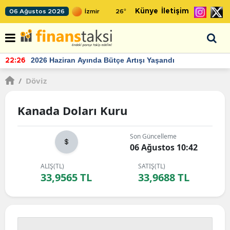
Künye
İletişim
06 Ağustos 2026
26
°
2026 Haziran Ayında Bütçe Artışı Yaşandı
22:26
/
Döviz
Kanada Doları Kuru
Son Güncelleme
06 Ağustos 10:42
ALIŞ(TL)
SATIŞ(TL)
33,9565 TL
33,9688 TL