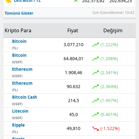
202.634,23
202.573,62
Ons Altın / TL
Son Güncellenme: 10:42
Tümünü Göster
Kripto Para
Fiyat
Değişim
Bitcoin
3.077.210
(1.222%)
(TL)
Bitcoin
64.804,01
(1.208%)
(USDT)
Ethereum
1.908,46
(2.341%)
(USDT)
Ethereum
90.632
(2.364%)
(TL)
Bitcoin Cash
214,5
(1.997%)
(USDT)
Litecoin
45,0
(0.401%)
(USDT)
Ripple
49,810
(-1.522%)
(TL)
Ripple