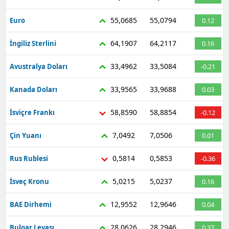
55,0685
55,0794
Euro
0.12
64,1907
64,2117
İngiliz Sterlini
0.16
33,4962
33,5084
Avustralya Doları
-0.21
33,9565
33,9688
Kanada Doları
0.03
58,8590
58,8854
İsviçre Frankı
-0.12
7,0492
7,0506
Çin Yuanı
0.01
0,5814
0,5853
Rus Rublesi
-0.36
5,0215
5,0237
İsveç Kronu
0.16
12,9552
12,9646
BAE Dirhemi
0.04
28,0626
28,2946
Bulgar Levası
0.37