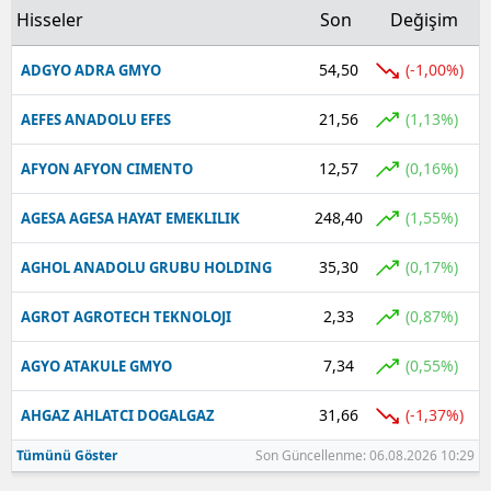
Hisseler
Son
Değişim
54,50
(-1,00%)
ADGYO ADRA GMYO
21,56
(1,13%)
AEFES ANADOLU EFES
12,57
(0,16%)
AFYON AFYON CIMENTO
248,40
(1,55%)
AGESA AGESA HAYAT EMEKLILIK
35,30
(0,17%)
AGHOL ANADOLU GRUBU HOLDING
2,33
(0,87%)
AGROT AGROTECH TEKNOLOJI
7,34
(0,55%)
AGYO ATAKULE GMYO
31,66
(-1,37%)
AHGAZ AHLATCI DOGALGAZ
Tümünü Göster
Son Güncellenme: 06.08.2026 10:29