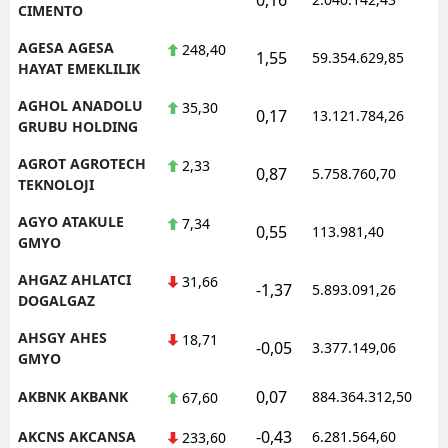
CIMENTO
AGESA AGESA
248,40
1,55
59.354.629,85
1
HAYAT EMEKLILIK
AGHOL ANADOLU
35,30
0,17
13.121.784,26
1
GRUBU HOLDING
AGROT AGROTECH
2,33
0,87
5.758.760,70
1
TEKNOLOJI
AGYO ATAKULE
7,34
0,55
113.981,40
1
GMYO
AHGAZ AHLATCI
31,66
-1,37
5.893.091,26
1
DOGALGAZ
AHSGY AHES
18,71
-0,05
3.377.149,06
1
GMYO
0,07
AKBNK AKBANK
884.364.312,50
1
67,60
-0,43
AKCNS AKCANSA
6.281.564,60
1
233,60