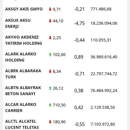
-0,21
AKSGY AKIS GMYO
771.486,68
1
9,71
AKSUE AKSU
44,10
-4,75
18.236.094,06
1
ENERJI
AKYHO AKDENIZ
2,25
-0,44
110.055,31
1
YATIRIM HOLDING
ALARK ALARKO
102,00
0,89
36.989.616,40
1
HOLDING
ALBRK ALBARAKA
8,34
-0,71
22.797.744,72
1
TURK
ALBTN ALBAYRAK
26,12
0,38
76.484.992,24
1
BETON SANAYI
ALCAR ALARKO
710,50
0,42
2.129.538,50
1
CARRIER
ALCTL ALCATEL
180,90
-0,55
7.103.972,80
1
LUCENT TELETAS