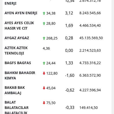
-0,34
2.674.312,16
1
ENERJI
3,12
AYEN AYEN ENERJI
8.243.545,66
1
34,38
AYES AYES CELIK
28,80
1,69
4.466.534,40
0
HASIR VE CIT
0,28
AYGAZ AYGAZ
45.135.569,50
1
268,25
AZTEK AZTEK
4,36
0,00
2.214.523,63
1
TEKNOLOJI
1,33
BAGFS BAGFAS
4.733.316,22
1
24,44
BAHKM BAHADIR
122,80
-1,60
6.363.572,90
1
KIMYA
BAKAB BAK
45,04
-0,62
4.227.596,94
1
AMBALAJ
BALAT
75,50
-0,33
0
BALATACILAR
149.414,50
BALATACILIK