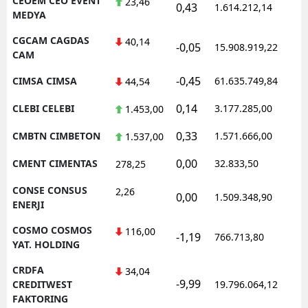
CEOEM CEO EVENT
23,46
0,43
1.614.212,14
1
MEDYA
CGCAM CAGDAS
40,14
-0,05
15.908.919,22
1
CAM
-0,45
CIMSA CIMSA
61.635.749,84
1
44,54
0,14
CLEBI CELEBI
3.177.285,00
1
1.453,00
0,33
CMBTN CIMBETON
1.571.666,00
1
1.537,00
0,00
CMENT CIMENTAS
32.833,50
0
278,25
CONSE CONSUS
2,26
0,00
1.509.348,90
1
ENERJI
COSMO COSMOS
116,00
-1,19
766.713,80
1
YAT. HOLDING
CRDFA
34,04
-9,99
1
CREDITWEST
19.796.064,12
FAKTORING