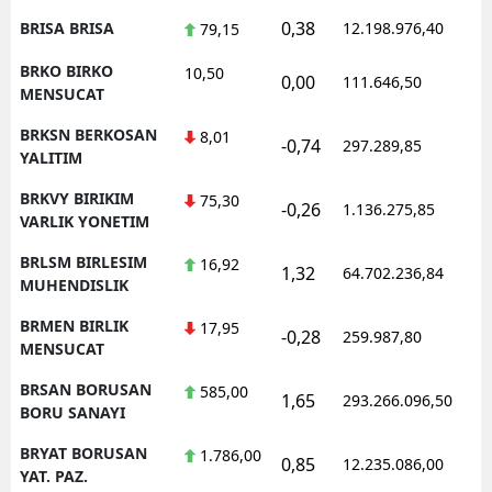
0,38
BRISA BRISA
12.198.976,40
1
79,15
BRKO BIRKO
10,50
0,00
111.646,50
0
MENSUCAT
BRKSN BERKOSAN
8,01
-0,74
297.289,85
1
YALITIM
BRKVY BIRIKIM
75,30
-0,26
1.136.275,85
1
VARLIK YONETIM
BRLSM BIRLESIM
16,92
1,32
64.702.236,84
1
MUHENDISLIK
BRMEN BIRLIK
17,95
-0,28
259.987,80
0
MENSUCAT
BRSAN BORUSAN
585,00
1,65
293.266.096,50
1
BORU SANAYI
BRYAT BORUSAN
1.786,00
0,85
12.235.086,00
1
YAT. PAZ.