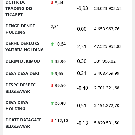
DCTTR DCT
8,44
-9,93
1
TRADING DIS
53.023.903,52
TICARET
DENGE DENGE
2,31
0,00
4.653.963,76
1
HOLDING
DERHL DERLUKS
10,64
2,31
47.525.952,83
1
YATIRIM HOLDING
0,30
DERIM DERIMOD
381.966,82
1
33,90
0,31
DESA DESA DERI
3.408.459,99
1
9,65
DESPC DESPEC
39,50
-0,40
2.701.321,68
1
BILGISAYAR
DEVA DEVA
68,40
0,51
3.191.272,70
1
HOLDING
DGATE DATAGATE
112,10
-0,18
5.829.531,50
1
BILGISAYAR