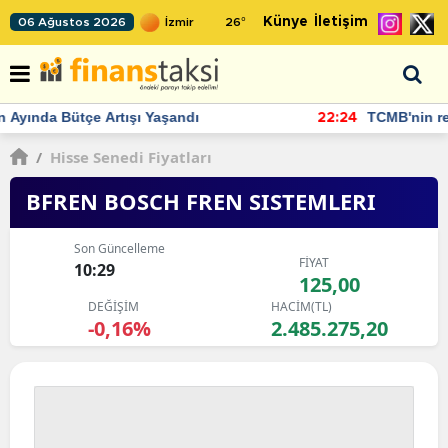
Künye
İletişim
06 Ağustos 2026
26
°
TCMB'nin rezervlerinde artan momentum devam ediyor
22:24
/
Hisse Senedi Fiyatları
BFREN BOSCH FREN SISTEMLERI
Son Güncelleme
FİYAT
10:29
125,00
DEĞİŞİM
HACİM(TL)
-0,16%
2.485.275,20