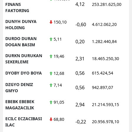
4,12
1
FINANS
253.281.625,00
FAKTORING
DUNYH DUNYA
150,10
-0,60
4.612.062,20
1
HOLDING
DURDO DURAN
5,11
0,20
1.282.440,84
1
DOGAN BASIM
DURKN DURUKAN
19,46
2,31
18.465.250,30
1
SEKERLEME
0,56
DYOBY DYO BOYA
615.424,54
1
12,68
DZGYO DENIZ
7,14
0,56
942.897,07
1
GMYO
EBEBK EBEBEK
91,05
2,94
21.214.593,15
1
MAGAZACILIK
ECILC ECZACIBASI
68,80
-0,22
20.956.978,10
1
ILAC