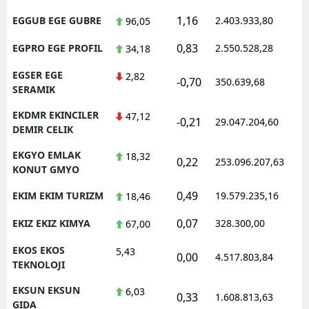
1,16
EGGUB EGE GUBRE
2.403.933,80
1
96,05
0,83
EGPRO EGE PROFIL
2.550.528,28
1
34,18
EGSER EGE
2,82
-0,70
350.639,68
1
SERAMIK
EKDMR EKINCILER
47,12
-0,21
29.047.204,60
1
DEMIR CELIK
EKGYO EMLAK
18,32
0,22
253.096.207,63
1
KONUT GMYO
0,49
EKIM EKIM TURIZM
19.579.235,16
1
18,46
0,07
EKIZ EKIZ KIMYA
328.300,00
0
67,00
EKOS EKOS
5,43
0,00
4.517.803,84
1
TEKNOLOJI
EKSUN EKSUN
6,03
0,33
1.608.813,63
1
GIDA