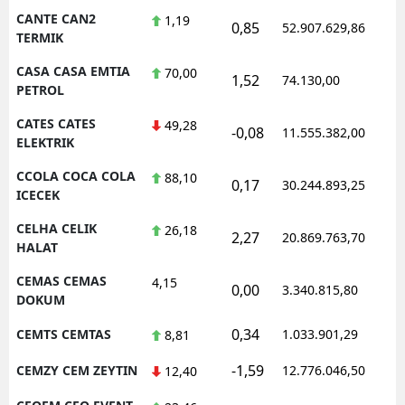
CANTE CAN2
1,19
0,85
52.907.629,86
1
TERMIK
CASA CASA EMTIA
70,00
1,52
74.130,00
0
PETROL
CATES CATES
49,28
-0,08
11.555.382,00
1
ELEKTRIK
CCOLA COCA COLA
88,10
0,17
30.244.893,25
1
ICECEK
CELHA CELIK
26,18
2,27
20.869.763,70
1
HALAT
CEMAS CEMAS
4,15
0,00
3.340.815,80
1
DOKUM
0,34
CEMTS CEMTAS
1.033.901,29
1
8,81
-1,59
CEMZY CEM ZEYTIN
12.776.046,50
1
12,40