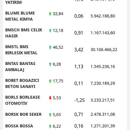
YATIRIM
BLUME BLUME
32,84
0,06
5.942.188,80
1
METAL KIMYA
BMSCH BMS CELIK
12,18
0,91
1.167.143,60
1
HASIR
BMSTL BMS
46,52
3,42
30.106.466,22
1
BIRLESIK METAL
BNTAS BANTAS
6,28
1,13
1.545.236,16
1
AMBALAJ
BOBET BOGAZICI
17,75
0,11
7.230.189,29
1
BETON SANAYI
BORLS BORLEASE
5,53
-1,25
3.233.217,51
1
OTOMOTIV
0,71
BORSK BOR SEKER
2.478.311,08
1
5,65
0,16
BOSSA BOSSA
1.271.201,39
1
6,22