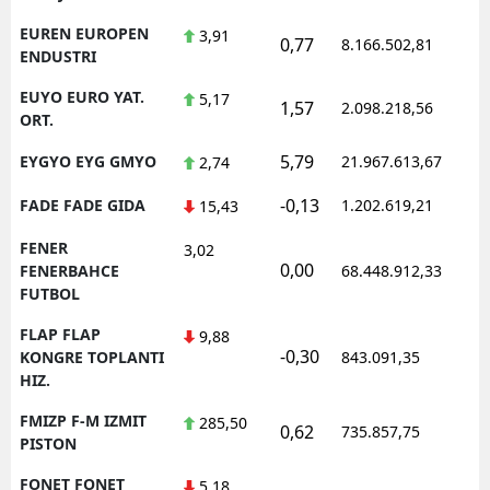
EUREN EUROPEN
3,91
0,77
8.166.502,81
1
ENDUSTRI
EUYO EURO YAT.
5,17
1,57
2.098.218,56
1
ORT.
5,79
EYGYO EYG GMYO
21.967.613,67
1
2,74
-0,13
FADE FADE GIDA
1.202.619,21
1
15,43
FENER
3,02
0,00
1
FENERBAHCE
68.448.912,33
FUTBOL
FLAP FLAP
9,88
-0,30
1
KONGRE TOPLANTI
843.091,35
HIZ.
FMIZP F-M IZMIT
285,50
0,62
735.857,75
1
PISTON
FONET FONET
5,18