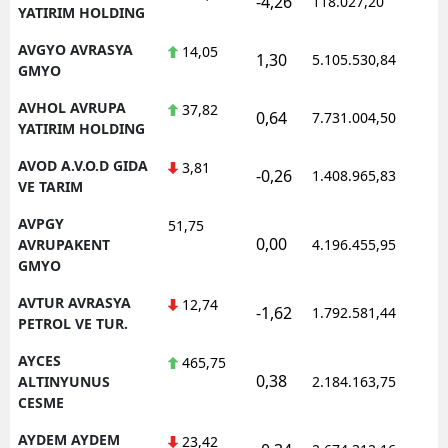
-4,26
118.027,20
0
YATIRIM HOLDING
AVGYO AVRASYA
14,05
1,30
5.105.530,84
1
GMYO
AVHOL AVRUPA
37,82
0,64
7.731.004,50
1
YATIRIM HOLDING
AVOD A.V.O.D GIDA
3,81
-0,26
1.408.965,83
1
VE TARIM
AVPGY
51,75
0,00
1
AVRUPAKENT
4.196.455,95
GMYO
AVTUR AVRASYA
12,74
-1,62
1.792.581,44
1
PETROL VE TUR.
AYCES
465,75
0,38
1
ALTINYUNUS
2.184.163,75
CESME
AYDEM AYDEM
23,42