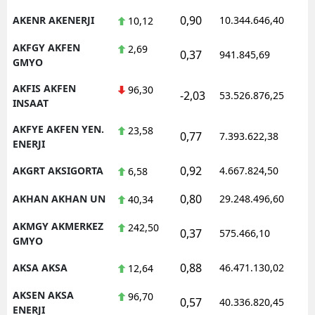
0,90
AKENR AKENERJI
10.344.646,40
1
10,12
AKFGY AKFEN
2,69
0,37
941.845,69
1
GMYO
AKFIS AKFEN
96,30
-2,03
53.526.876,25
1
INSAAT
AKFYE AKFEN YEN.
23,58
0,77
7.393.622,38
1
ENERJI
0,92
AKGRT AKSIGORTA
4.667.824,50
1
6,58
0,80
AKHAN AKHAN UN
29.248.496,60
1
40,34
AKMGY AKMERKEZ
242,50
0,37
575.466,10
1
GMYO
0,88
AKSA AKSA
46.471.130,02
1
12,64
AKSEN AKSA
96,70
0,57
40.336.820,45
1
ENERJI