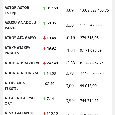
ASTOR ASTOR
317,50
2,09
1.608.583.406,75
1
ENERJI
ASUZU ANADOLU
50,95
0,30
1.233.423,95
1
ISUZU
-0,19
ATAGY ATA GMYO
279.318,98
1
10,48
ATAKP ATAKEY
49,92
-1,64
9.171.095,59
1
PATATES
-2,53
ATATP ATP YAZILIM
61.747.467,75
1
242,40
0,79
ATATR ATA TURIZM
37.965.285,28
1
14,03
ATEKS AKIN
102,50
0,00
99.015,00
0
TEKSTIL
ATLAS ATLAS YAT.
7,14
0,99
744.714,25
1
ORT.
ATSYH ATLANTIS
110,10