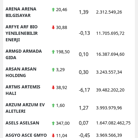
ARENA ARENA
20,46
1,39
2.312.549,26
1
BILGISAYAR
ARFYE ARF BIO
30,88
-0,13
1
YENILENEBILIR
11.705.695,72
ENERJI
ARMGD ARMADA
198,50
0,10
16.387.694,60
1
GIDA
ARSAN ARSAN
3,29
0,30
3.243.557,34
1
HOLDING
ARTMS ARTEMIS
38,92
-6,17
39.482.202,20
1
HALI
ARZUM ARZUM EV
1,60
1,27
3.993.979,96
1
ALETLERI
0,07
ASELS ASELSAN
1.647.082.462,75
1
347,00
-0,45
ASGYO ASCE GMYO
3.969.566,39
1
11,04