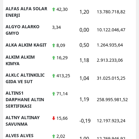
ALFAS ALFA SOLAR
42,30
1,20
13.780.718,82
1
ENERJI
ALGYO ALARKO
3,34
0,00
10.122.046,47
1
GMYO
0,50
ALKA ALKIM KAGIT
1.264.935,64
1
8,09
ALKIM ALKIM
16,29
1,18
2.913.233,06
1
KIMYA
ALKLC ALTINKILIC
413,25
1,04
31.025.015,25
1
GIDA VE SUT
ALTINS1
71,14
1,19
1
DARPHANE ALTIN
258.995.981,52
SERTIFIKASI
ALTNY ALTINAY
15,66
-0,19
12.197.923,24
1
SAVUNMA
ALVES ALVES
2,02
1,00
12.769.946,92
1