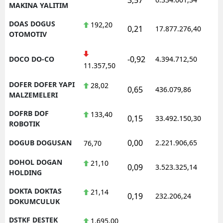
MAKINA YALITIM
DOAS DOGUS
192,20
0,21
17.877.276,40
1
OTOMOTIV
-0,92
DOCO DO-CO
4.394.712,50
1
11.357,50
DOFER DOFER YAPI
28,02
0,65
436.079,86
1
MALZEMELERI
DOFRB DOF
133,40
0,15
33.492.150,30
1
ROBOTIK
0,00
DOGUB DOGUSAN
2.221.906,65
1
76,70
DOHOL DOGAN
21,10
0,09
3.523.325,14
1
HOLDING
DOKTA DOKTAS
21,14
0,19
232.206,24
1
DOKUMCULUK
DSTKF DESTEK
1.695,00