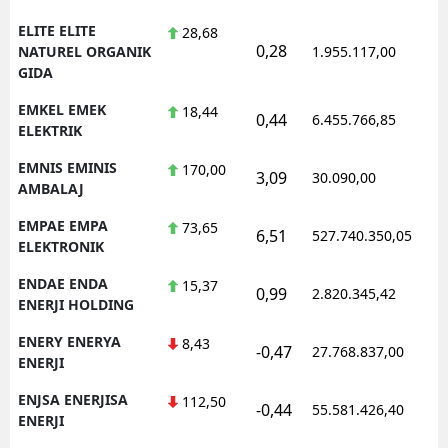
ELITE ELITE
28,68
0,28
1
NATUREL ORGANIK
1.955.117,00
GIDA
EMKEL EMEK
18,44
0,44
6.455.766,85
1
ELEKTRIK
EMNIS EMINIS
170,00
3,09
30.090,00
0
AMBALAJ
EMPAE EMPA
73,65
6,51
527.740.350,05
1
ELEKTRONIK
ENDAE ENDA
15,37
0,99
2.820.345,42
1
ENERJI HOLDING
ENERY ENERYA
8,43
-0,47
27.768.837,00
1
ENERJI
ENJSA ENERJISA
112,50
-0,44
55.581.426,40
1
ENERJI