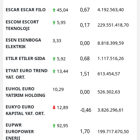
0,67
ESCAR ESCAR FILO
4.192.563,40
1
45,04
ESCOM ESCORT
5,95
0,17
229.551.418,70
1
TEKNOLOJI
ESEN ESENBOGA
3,33
0,00
8.818.399,59
1
ELEKTRIK
0,68
ETILR ETILER GIDA
1.117.516,26
1
5,92
ETYAT EURO TREND
13,44
1,51
613.454,57
1
YAT. ORT.
EUHOL EURO
10,29
0,00
526.302,63
0
YATIRIM HOLDING
EUKYO EURO
12,89
-0,46
3.826.296,61
1
KAPITAL YAT. ORT.
EUPWR
92,95
1,70
1
EUROPOWER
199.717.670,50
ENERJI