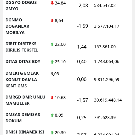
DGGYO DOGUS
34,84
-2,08
584.547,02
1
GMYO
DGNMO
8,64
-1,59
1
DOGANLAR
3.577.104,17
MOBILYA
DIRIT DIRITEKS
22,60
1,44
157.861,00
0
DIRILIS TEKSTIL
0,40
DITAS DITAS BDY
1.743.064,06
1
25,10
DMLKTG EMLAK
6,03
0,00
1
KONUT DAMLA
9.811.296,59
KENT GMS
DMRGD DMR UNLU
10,68
-1,57
30.619.448,14
1
MAMULLER
DMSAS DEMISAS
8,05
0,25
791.628,39
1
DOKUM
DNISI DINAMIK ISI
20,30
3,57
6.334.001,34
1