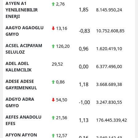
A1YEN A1
2,76
1,85
1
YENILENEBILIR
8.145.950,24
ENERJI
AAGYO AGAOGLU
13,16
-0,83
10.752.608,85
1
GMYO
ACSEL ACIPAYAM
126,20
0,96
1.620.419,10
1
SELULOZ
ADEL ADEL
29,52
0,00
6.377.496,00
1
KALEMCILIK
ADESE ADESE
0,86
1,18
3.668.689,38
1
GAYRIMENKUL
ADGYO ADRA
54,50
-1,00
3.247.830,55
1
GMYO
AEFES ANADOLU
21,56
1,13
176.445.339,42
1
EFES
AFYON AFYON
12,57
0,16
2.040.142,43
1