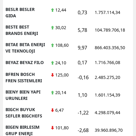
BESLR BESLER
12,44
0,73
1.757.114,34
1
GIDA
BESTE BEST
30,02
5,78
104.789.706,18
1
BRANDS ENERJI
BETAE BETA ENERJI
108,60
9,97
866.403.356,50
1
VE TEKNOLOJI
0,17
BEYAZ BEYAZ FILO
1.716.766,08
1
24,10
BFREN BOSCH
125,00
-0,16
2.485.275,20
1
FREN SISTEMLERI
BIENY BIEN YAPI
20,14
1,10
1.601.154,39
1
URUNLERI
BIGCH BUYUK
6,47
-1,22
4.298.079,44
1
SEFLER BIGCHEFS
BIGEN BIRLESIM
101,80
-2,68
39.960.896,70
1
GRUP ENERJI