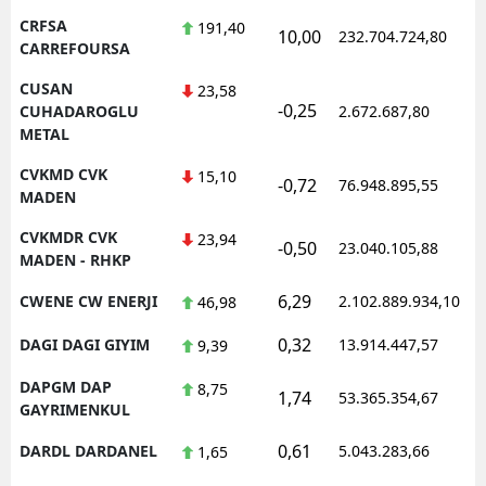
CRFSA
191,40
10,00
232.704.724,80
1
CARREFOURSA
CUSAN
23,58
-0,25
1
CUHADAROGLU
2.672.687,80
METAL
CVKMD CVK
15,10
-0,72
76.948.895,55
1
MADEN
CVKMDR CVK
23,94
-0,50
23.040.105,88
1
MADEN - RHKP
6,29
CWENE CW ENERJI
2.102.889.934,10
1
46,98
0,32
DAGI DAGI GIYIM
13.914.447,57
1
9,39
DAPGM DAP
8,75
1,74
53.365.354,67
1
GAYRIMENKUL
0,61
DARDL DARDANEL
5.043.283,66
1
1,65