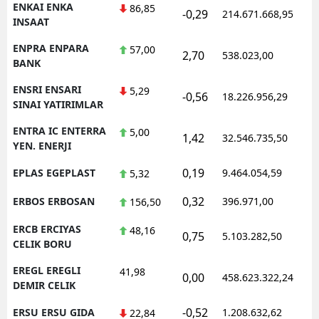
ENKAI ENKA
86,85
-0,29
214.671.668,95
1
INSAAT
ENPRA ENPARA
57,00
2,70
538.023,00
0
BANK
ENSRI ENSARI
5,29
-0,56
18.226.956,29
1
SINAI YATIRIMLAR
ENTRA IC ENTERRA
5,00
1,42
32.546.735,50
1
YEN. ENERJI
0,19
EPLAS EGEPLAST
9.464.054,59
1
5,32
0,32
ERBOS ERBOSAN
396.971,00
1
156,50
ERCB ERCIYAS
48,16
0,75
5.103.282,50
1
CELIK BORU
EREGL EREGLI
41,98
0,00
458.623.322,24
1
DEMIR CELIK
-0,52
ERSU ERSU GIDA
1.208.632,62
1
22,84