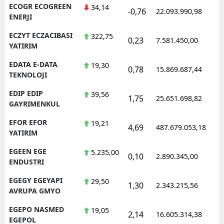
ECOGR ECOGREEN
34,14
-0,76
22.093.990,98
1
ENERJI
ECZYT ECZACIBASI
322,75
0,23
7.581.450,00
1
YATIRIM
EDATA E-DATA
19,30
0,78
15.869.687,44
1
TEKNOLOJI
EDIP EDIP
39,56
1,75
25.651.698,82
1
GAYRIMENKUL
EFOR EFOR
19,21
4,69
487.679.053,18
1
YATIRIM
EGEEN EGE
5.235,00
0,10
2.890.345,00
1
ENDUSTRI
EGEGY EGEYAPI
29,50
1,30
2.343.215,56
1
AVRUPA GMYO
EGEPO NASMED
19,05
2,14
16.605.314,38
1
EGEPOL