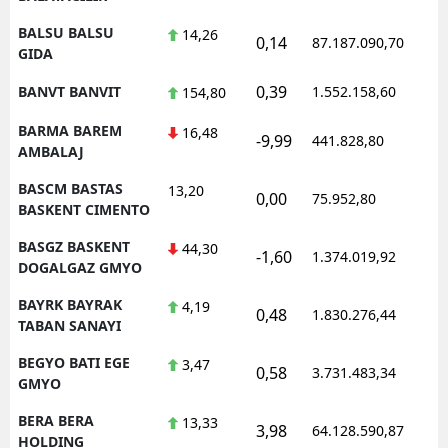
BALSU BALSU
14,26
0,14
87.187.090,70
1
GIDA
0,39
BANVT BANVIT
1.552.158,60
1
154,80
BARMA BAREM
16,48
-9,99
441.828,80
0
AMBALAJ
BASCM BASTAS
13,20
0,00
75.952,80
0
BASKENT CIMENTO
BASGZ BASKENT
44,30
-1,60
1.374.019,92
1
DOGALGAZ GMYO
BAYRK BAYRAK
4,19
0,48
1.830.276,44
1
TABAN SANAYI
BEGYO BATI EGE
3,47
0,58
3.731.483,34
1
GMYO
BERA BERA
13,33
3,98
64.128.590,87
1
HOLDING