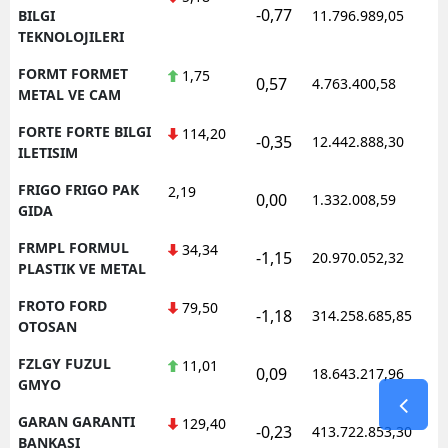
-0,77
1
BILGI
11.796.989,05
TEKNOLOJILERI
FORMT FORMET
1,75
0,57
4.763.400,58
1
METAL VE CAM
FORTE FORTE BILGI
114,20
-0,35
12.442.888,30
1
ILETISIM
FRIGO FRIGO PAK
2,19
0,00
1.332.008,59
1
GIDA
FRMPL FORMUL
34,34
-1,15
20.970.052,32
1
PLASTIK VE METAL
FROTO FORD
79,50
-1,18
314.258.685,85
1
OTOSAN
FZLGY FUZUL
11,01
0,09
18.643.217,96
1
GMYO
GARAN GARANTI
129,40
-0,23
413.722.853,30
1
BANKASI