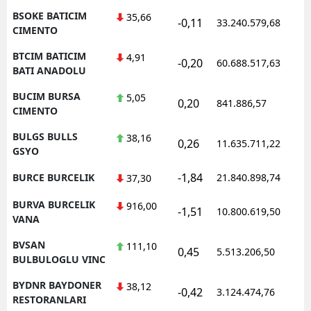
BSOKE BATICIM
35,66
-0,11
33.240.579,68
1
CIMENTO
BTCIM BATICIM
4,91
-0,20
60.688.517,63
1
BATI ANADOLU
BUCIM BURSA
5,05
0,20
841.886,57
1
CIMENTO
BULGS BULLS
38,16
0,26
11.635.711,22
1
GSYO
-1,84
BURCE BURCELIK
21.840.898,74
1
37,30
BURVA BURCELIK
916,00
-1,51
10.800.619,50
1
VANA
BVSAN
111,10
0,45
5.513.206,50
1
BULBULOGLU VINC
BYDNR BAYDONER
38,12
-0,42
3.124.474,76
1
RESTORANLARI