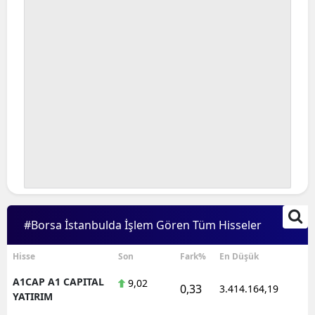
#Borsa İstanbulda İşlem Gören Tüm Hisseler
Hisse
Son
Fark%
En Düşük
A1CAP A1 CAPITAL
9,02
0,33
3.414.164,19
1
YATIRIM