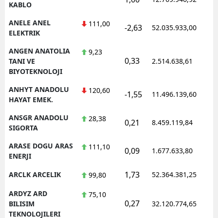
KABLO
ANELE ANEL
111,00
-2,63
52.035.933,00
1
ELEKTRIK
ANGEN ANATOLIA
9,23
0,33
1
TANI VE
2.514.638,61
BIYOTEKNOLOJI
ANHYT ANADOLU
120,60
-1,55
11.496.139,60
1
HAYAT EMEK.
ANSGR ANADOLU
28,38
0,21
8.459.119,84
1
SIGORTA
ARASE DOGU ARAS
111,10
0,09
1.677.633,80
1
ENERJI
1,73
ARCLK ARCELIK
52.364.381,25
1
99,80
ARDYZ ARD
75,10
0,27
1
BILISIM
32.120.774,65
TEKNOLOJILERI