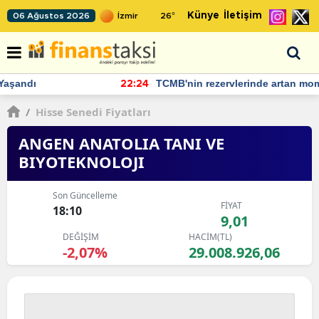
Künye
İletişim
06 Ağustos 2026
26
°
TCMB'nin rezervlerinde artan momentum devam ediyor
22:24
/
Hisse Senedi Fiyatları
ANGEN ANATOLIA TANI VE
BIYOTEKNOLOJI
Son Güncelleme
FİYAT
18:10
9,01
DEĞİŞİM
HACİM(TL)
-2,07%
29.008.926,06