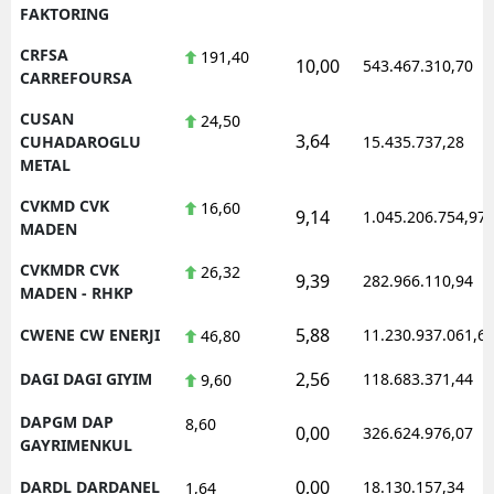
FAKTORING
CRFSA
191,40
10,00
543.467.310,70
CARREFOURSA
CUSAN
24,50
3,64
CUHADAROGLU
15.435.737,28
METAL
CVKMD CVK
16,60
9,14
1.045.206.754,97
MADEN
CVKMDR CVK
26,32
9,39
282.966.110,94
MADEN - RHKP
5,88
CWENE CW ENERJI
11.230.937.061,6
46,80
2,56
DAGI DAGI GIYIM
118.683.371,44
9,60
DAPGM DAP
8,60
0,00
326.624.976,07
GAYRIMENKUL
0,00
DARDL DARDANEL
18.130.157,34
1,64