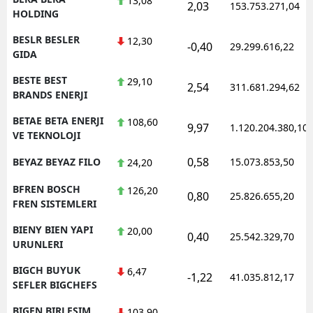
13,08
2,03
153.753.271,04
HOLDING
BESLR BESLER
12,30
-0,40
29.299.616,22
GIDA
BESTE BEST
29,10
2,54
311.681.294,62
BRANDS ENERJI
BETAE BETA ENERJI
108,60
9,97
1.120.204.380,10
VE TEKNOLOJI
0,58
BEYAZ BEYAZ FILO
15.073.853,50
24,20
BFREN BOSCH
126,20
0,80
25.826.655,20
FREN SISTEMLERI
BIENY BIEN YAPI
20,00
0,40
25.542.329,70
URUNLERI
BIGCH BUYUK
6,47
-1,22
41.035.812,17
SEFLER BIGCHEFS
BIGEN BIRLESIM
103,90