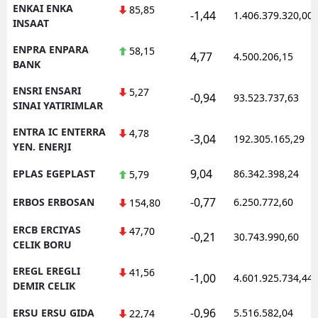
ENKAI ENKA
85,85
-1,44
1.406.379.320,00
INSAAT
ENPRA ENPARA
58,15
4,77
4.500.206,15
BANK
ENSRI ENSARI
5,27
-0,94
93.523.737,63
SINAI YATIRIMLAR
ENTRA IC ENTERRA
4,78
-3,04
192.305.165,29
YEN. ENERJI
9,04
EPLAS EGEPLAST
86.342.398,24
5,79
-0,77
ERBOS ERBOSAN
6.250.772,60
154,80
ERCB ERCIYAS
47,70
-0,21
30.743.990,60
CELIK BORU
EREGL EREGLI
41,56
-1,00
4.601.925.734,44
DEMIR CELIK
-0,96
ERSU ERSU GIDA
5.516.582,04
22,74