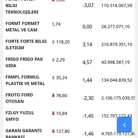
-3,07
BILGI
110.516.067,59
TEKNOLOJILERI
FORMT FORMET
1,74
0,00
26.277.071,10
METAL VE CAM
FORTE FORTE BILGI
118,20
3,14
216.879.351,10
ILETISIM
FRIGO FRIGO PAK
2,29
4,57
43.998.587,19
GIDA
FRMPL FORMUL
35,24
1,44
134.044.839,52
PLASTIK VE METAL
FROTO FORD
78,60
-2,30
2.106.175.039,55
OTOSAN
FZLGY FUZUL
10,84
-1,45
152.707.172,43
GMYO
GARAN GARANTI
127,80
-1,46
4.765.179.127,80
BANKASI