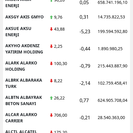
0,05
658.741.196,10
ENERJI
0,31
AKSGY AKIS GMYO
14.735.822,53
9,76
AKSUE AKSU
43,88
-5,23
199.594.592,80
ENERJI
AKYHO AKDENIZ
2,25
-0,44
1.890.980,25
YATIRIM HOLDING
ALARK ALARKO
100,30
-0,79
215.443.887,90
HOLDING
ALBRK ALBARAKA
8,22
-2,14
102.759.458,41
TURK
ALBTN ALBAYRAK
26,22
0,77
624.905.708,04
BETON SANAYI
ALCAR ALARKO
706,00
-0,21
28.540.363,00
CARRIER
ALCTL ALCATEL
175,20