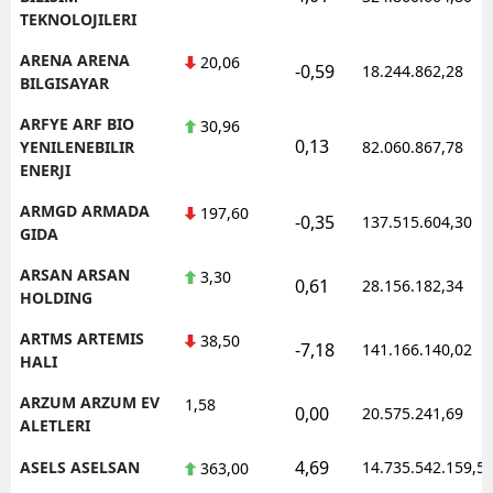
TEKNOLOJILERI
ARENA ARENA
20,06
-0,59
18.244.862,28
BILGISAYAR
ARFYE ARF BIO
30,96
0,13
YENILENEBILIR
82.060.867,78
ENERJI
ARMGD ARMADA
197,60
-0,35
137.515.604,30
GIDA
ARSAN ARSAN
3,30
0,61
28.156.182,34
HOLDING
ARTMS ARTEMIS
38,50
-7,18
141.166.140,02
HALI
ARZUM ARZUM EV
1,58
0,00
20.575.241,69
ALETLERI
4,69
ASELS ASELSAN
14.735.542.159,5
363,00