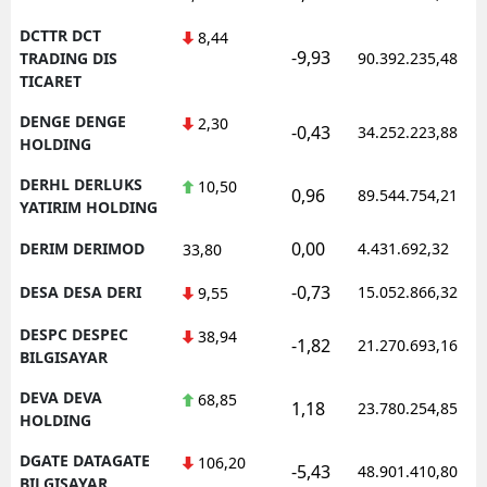
DCTTR DCT
8,44
-9,93
TRADING DIS
90.392.235,48
TICARET
DENGE DENGE
2,30
-0,43
34.252.223,88
HOLDING
DERHL DERLUKS
10,50
0,96
89.544.754,21
YATIRIM HOLDING
0,00
DERIM DERIMOD
4.431.692,32
33,80
-0,73
DESA DESA DERI
15.052.866,32
9,55
DESPC DESPEC
38,94
-1,82
21.270.693,16
BILGISAYAR
DEVA DEVA
68,85
1,18
23.780.254,85
HOLDING
DGATE DATAGATE
106,20
-5,43
48.901.410,80
BILGISAYAR