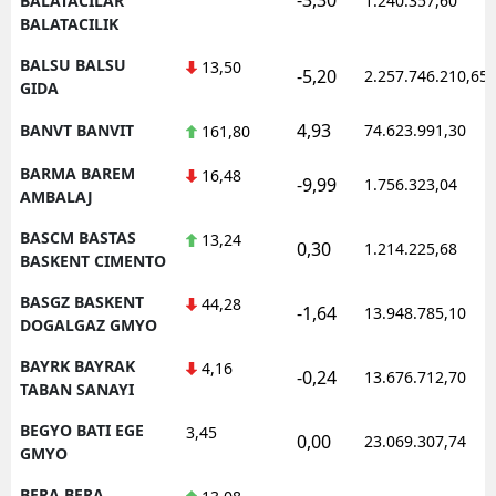
BALATACILAR
1.240.357,60
BALATACILIK
BALSU BALSU
13,50
-5,20
2.257.746.210,65
GIDA
4,93
BANVT BANVIT
74.623.991,30
161,80
BARMA BAREM
16,48
-9,99
1.756.323,04
AMBALAJ
BASCM BASTAS
13,24
0,30
1.214.225,68
BASKENT CIMENTO
BASGZ BASKENT
44,28
-1,64
13.948.785,10
DOGALGAZ GMYO
BAYRK BAYRAK
4,16
-0,24
13.676.712,70
TABAN SANAYI
BEGYO BATI EGE
3,45
0,00
23.069.307,74
GMYO
BERA BERA