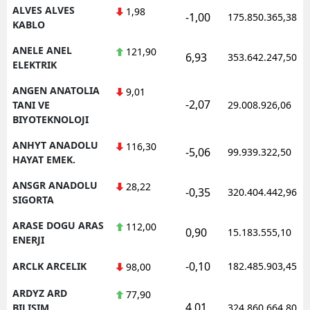
ALVES ALVES
1,98
-1,00
175.850.365,38
KABLO
ANELE ANEL
121,90
6,93
353.642.247,50
ELEKTRIK
ANGEN ANATOLIA
9,01
-2,07
TANI VE
29.008.926,06
BIYOTEKNOLOJI
ANHYT ANADOLU
116,30
-5,06
99.939.322,50
HAYAT EMEK.
ANSGR ANADOLU
28,22
-0,35
320.404.442,96
SIGORTA
ARASE DOGU ARAS
112,00
0,90
15.183.555,10
ENERJI
-0,10
ARCLK ARCELIK
182.485.903,45
98,00
ARDYZ ARD
77,90
4,01
BILISIM
324.860.664,80