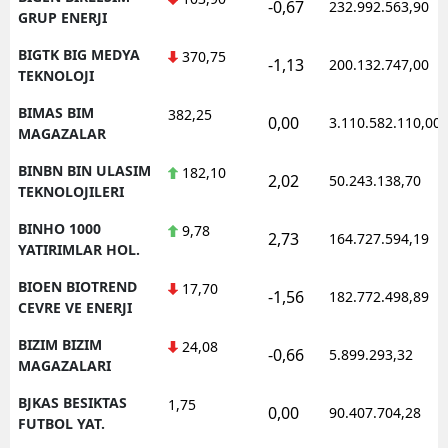
-0,67
232.992.563,90
GRUP ENERJI
BIGTK BIG MEDYA
370,75
-1,13
200.132.747,00
TEKNOLOJI
BIMAS BIM
382,25
0,00
3.110.582.110,00
MAGAZALAR
BINBN BIN ULASIM
182,10
2,02
50.243.138,70
TEKNOLOJILERI
BINHO 1000
9,78
2,73
164.727.594,19
YATIRIMLAR HOL.
BIOEN BIOTREND
17,70
-1,56
182.772.498,89
CEVRE VE ENERJI
BIZIM BIZIM
24,08
-0,66
5.899.293,32
MAGAZALARI
BJKAS BESIKTAS
1,75
0,00
90.407.704,28
FUTBOL YAT.