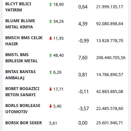
BLCYT BILICI
18,90
0,64
21.999.135,17
YATIRIM
BLUME BLUME
34,26
4,39
92.080.898,64
METAL KIMYA
BMSCH BMS CELIK
11,95
-0,99
13.828.778,70
HASIR
BMSTL BMS
48,40
7,60
206.440.705,56
BIRLESIK METAL
BNTAS BANTAS
6,26
0,81
14.786.890,57
AMBALAJ
BOBET BOGAZICI
17,71
-0,11
42.883.885,08
BETON SANAYI
BORLS BORLEASE
5,40
-3,57
22.485.578,60
OTOMOTIV
0,00
BORSK BOR SEKER
25.601.940,71
5,61