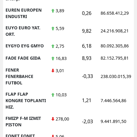
EUREN EUROPEN
3,89
0,26
86.658.412,29
ENDUSTRI
EUYO EURO YAT.
5,59
9,82
24.216.908,21
ORT.
6,18
EYGYO EYG GMYO
80.092.305,86
2,75
8,93
FADE FADE GIDA
82.152.795,81
16,83
FENER
3,01
-0,33
FENERBAHCE
238.030.015,39
FUTBOL
FLAP FLAP
10,03
1,21
KONGRE TOPLANTI
7.446.564,86
HIZ.
FMIZP F-M IZMIT
278,00
-2,03
9.441.891,50
PISTON
FONET FONET
5,06