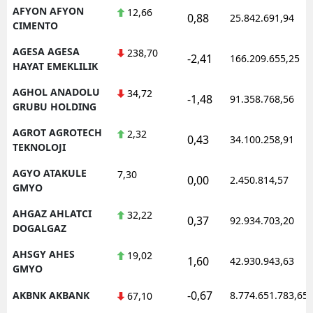
AFYON AFYON
12,66
0,88
25.842.691,94
CIMENTO
AGESA AGESA
238,70
-2,41
166.209.655,25
HAYAT EMEKLILIK
AGHOL ANADOLU
34,72
-1,48
91.358.768,56
GRUBU HOLDING
AGROT AGROTECH
2,32
0,43
34.100.258,91
TEKNOLOJI
AGYO ATAKULE
7,30
0,00
2.450.814,57
GMYO
AHGAZ AHLATCI
32,22
0,37
92.934.703,20
DOGALGAZ
AHSGY AHES
19,02
1,60
42.930.943,63
GMYO
-0,67
AKBNK AKBANK
8.774.651.783,65
67,10