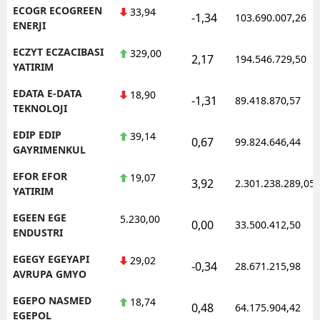
ECOGR ECOGREEN
33,94
-1,34
103.690.007,26
ENERJI
ECZYT ECZACIBASI
329,00
2,17
194.546.729,50
YATIRIM
EDATA E-DATA
18,90
-1,31
89.418.870,57
TEKNOLOJI
EDIP EDIP
39,14
0,67
99.824.646,44
GAYRIMENKUL
EFOR EFOR
19,07
3,92
2.301.238.289,05
YATIRIM
EGEEN EGE
5.230,00
0,00
33.500.412,50
ENDUSTRI
EGEGY EGEYAPI
29,02
-0,34
28.671.215,98
AVRUPA GMYO
EGEPO NASMED
18,74
0,48
64.175.904,42
EGEPOL