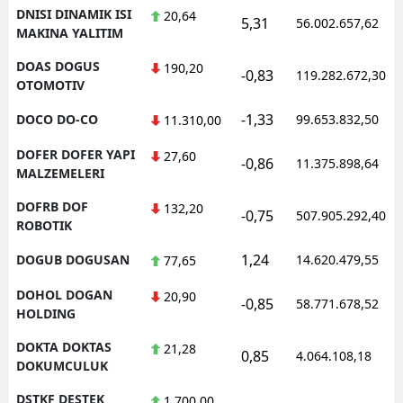
DNISI DINAMIK ISI
20,64
5,31
56.002.657,62
MAKINA YALITIM
DOAS DOGUS
190,20
-0,83
119.282.672,30
OTOMOTIV
-1,33
DOCO DO-CO
99.653.832,50
11.310,00
DOFER DOFER YAPI
27,60
-0,86
11.375.898,64
MALZEMELERI
DOFRB DOF
132,20
-0,75
507.905.292,40
ROBOTIK
1,24
DOGUB DOGUSAN
14.620.479,55
77,65
DOHOL DOGAN
20,90
-0,85
58.771.678,52
HOLDING
DOKTA DOKTAS
21,28
0,85
4.064.108,18
DOKUMCULUK
DSTKF DESTEK
1.700,00