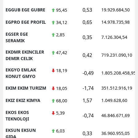
0,53
EGGUB EGE GUBRE
19.929.684,50
95,45
0,65
EGPRO EGE PROFIL
14.978.735,98
34,12
EGSER EGE
2,85
0,35
7.126.304,54
SERAMIK
EKDMR EKINCILER
47,42
0,42
719.231.090,10
DEMIR CELIK
EKGYO EMLAK
18,19
-0,49
1.805.208.458,95
KONUT GMYO
-1,74
EKIM EKIM TURIZM
351.512.916,19
18,05
1,57
EKIZ EKIZ KIMYA
1.049.628,60
68,00
EKOS EKOS
5,39
-0,74
46.846.671,69
TEKNOLOJI
EKSUN EKSUN
6,03
0,33
36.960.955,05
GIDA