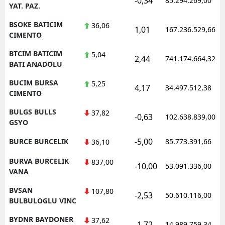
-0,34
85.294.269,00
YAT. PAZ.
BSOKE BATICIM
36,06
1,01
167.236.529,66
CIMENTO
BTCIM BATICIM
5,04
2,44
741.174.664,32
BATI ANADOLU
BUCIM BURSA
5,25
4,17
34.497.512,38
CIMENTO
BULGS BULLS
37,82
-0,63
102.638.839,00
GSYO
-5,00
BURCE BURCELIK
85.773.391,66
36,10
BURVA BURCELIK
837,00
-10,00
53.091.336,00
VANA
BVSAN
107,80
-2,53
50.610.116,00
BULBULOGLU VINC
BYDNR BAYDONER
37,62
-1,72
14.989.759,34