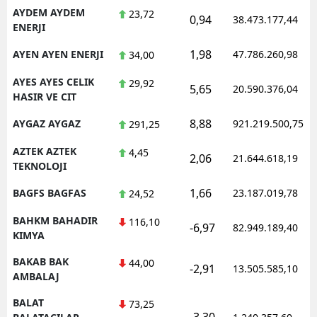
AYDEM AYDEM
23,72
0,94
38.473.177,44
ENERJI
1,98
AYEN AYEN ENERJI
47.786.260,98
34,00
AYES AYES CELIK
29,92
5,65
20.590.376,04
HASIR VE CIT
8,88
AYGAZ AYGAZ
921.219.500,75
291,25
AZTEK AZTEK
4,45
2,06
21.644.618,19
TEKNOLOJI
1,66
BAGFS BAGFAS
23.187.019,78
24,52
BAHKM BAHADIR
116,10
-6,97
82.949.189,40
KIMYA
BAKAB BAK
44,00
-2,91
13.505.585,10
AMBALAJ
BALAT
73,25
-3,30