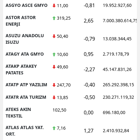
-0,81
ASGYO ASCE GMYO
19.952.927,60
11,00
ASTOR ASTOR
319,25
2,65
7.000.380.614,75
ENERJI
ASUZU ANADOLU
50,40
-0,79
13.038.344,45
ISUZU
0,95
ATAGY ATA GMYO
2.719.178,79
10,60
ATAKP ATAKEY
49,60
-2,27
45.147.831,26
PATATES
-0,40
ATATP ATP YAZILIM
265.292.398,15
247,70
-0,50
ATATR ATA TURIZM
230.271.119,32
13,85
ATEKS AKIN
102,50
0,00
696.180,00
TEKSTIL
ATLAS ATLAS YAT.
7,16
1,27
2.410.932,84
ORT.