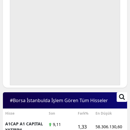
#Borsa İstanbulda İşlem Gören Tüm Hisseler
Hisse
Son
Fark%
En Düşük
A1CAP A1 CAPITAL
9,11
1,33
58.306.130,60
YATIRIM