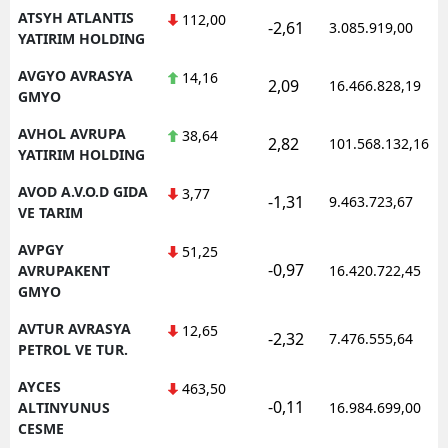
ATSYH ATLANTIS
112,00
-2,61
3.085.919,00
YATIRIM HOLDING
AVGYO AVRASYA
14,16
2,09
16.466.828,19
GMYO
AVHOL AVRUPA
38,64
2,82
101.568.132,16
YATIRIM HOLDING
AVOD A.V.O.D GIDA
3,77
-1,31
9.463.723,67
VE TARIM
AVPGY
51,25
-0,97
AVRUPAKENT
16.420.722,45
GMYO
AVTUR AVRASYA
12,65
-2,32
7.476.555,64
PETROL VE TUR.
AYCES
463,50
-0,11
ALTINYUNUS
16.984.699,00
CESME