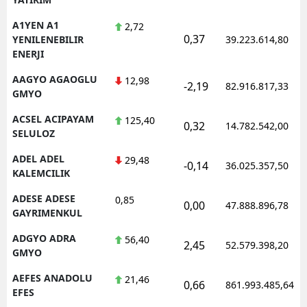
A1YEN A1
2,72
0,37
YENILENEBILIR
39.223.614,80
ENERJI
AAGYO AGAOGLU
12,98
-2,19
82.916.817,33
GMYO
ACSEL ACIPAYAM
125,40
0,32
14.782.542,00
SELULOZ
ADEL ADEL
29,48
-0,14
36.025.357,50
KALEMCILIK
ADESE ADESE
0,85
0,00
47.888.896,78
GAYRIMENKUL
ADGYO ADRA
56,40
2,45
52.579.398,20
GMYO
AEFES ANADOLU
21,46
0,66
861.993.485,64
EFES