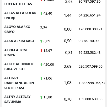
-3,68
90.787.597,80
LUCENT TELETAS
ALFAS ALFA SOLAR
42,40
1,44
64.226.651,94
ENERJI
ALGYO ALARKO
3,34
0,00
120.008.309,71
GMYO
0,50
ALKA ALKIM KAGIT
9.778.140,99
8,09
ALKIM ALKIM
15,97
-0,81
16.525.582,48
KIMYA
ALKLC ALTINKILIC
420,00
2,69
526.507.599,50
GIDA VE SUT
ALTINS1
71,06
1,08
DARPHANE ALTIN
1.382.998.966,67
SERTIFIKASI
ALTNY ALTINAY
15,80
0,70
139.880.639,33
SAVUNMA