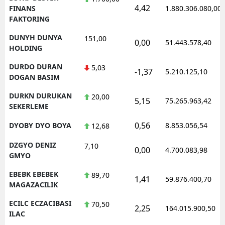
4,42
FINANS
1.880.306.080,00
FAKTORING
DUNYH DUNYA
151,00
0,00
51.443.578,40
HOLDING
DURDO DURAN
5,03
-1,37
5.210.125,10
DOGAN BASIM
DURKN DURUKAN
20,00
5,15
75.265.963,42
SEKERLEME
0,56
DYOBY DYO BOYA
8.853.056,54
12,68
DZGYO DENIZ
7,10
0,00
4.700.083,98
GMYO
EBEBK EBEBEK
89,70
1,41
59.876.400,70
MAGAZACILIK
ECILC ECZACIBASI
70,50
2,25
164.015.900,50
ILAC