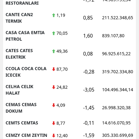
RESTORANLARI
CANTE CAN2
1,19
0,85
211.522.348,65
TERMIK
CASA CASA EMTIA
70,05
1,60
839.107,80
PETROL
CATES CATES
49,36
0,08
96.925.615,22
ELEKTRIK
CCOLA COCA COLA
87,70
-0,28
319.702.334,80
ICECEK
CELHA CELIK
24,82
-3,05
104.496.344,14
HALAT
CEMAS CEMAS
4,09
-1,45
26.998.320,38
DOKUM
-0,11
CEMTS CEMTAS
14.616.070,95
8,77
-1,59
CEMZY CEM ZEYTIN
305.330.699,69
12,40