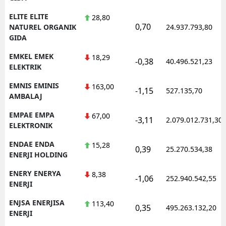
ELITE ELITE
28,80
0,70
NATUREL ORGANIK
24.937.793,80
GIDA
EMKEL EMEK
18,29
-0,38
40.496.521,23
ELEKTRIK
EMNIS EMINIS
163,00
-1,15
527.135,70
AMBALAJ
EMPAE EMPA
67,00
-3,11
2.079.012.731,30
ELEKTRONIK
ENDAE ENDA
15,28
0,39
25.270.534,38
ENERJI HOLDING
ENERY ENERYA
8,38
-1,06
252.940.542,55
ENERJI
ENJSA ENERJISA
113,40
0,35
495.263.132,20
ENERJI