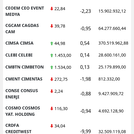
CEOEM CEO EVENT
22,84
-2,23
15.902.932,12
MEDYA
CGCAM CAGDAS
39,78
-0,95
64.277.660,44
CAM
0,54
CIMSA CIMSA
370.519.962,88
44,98
0,14
CLEBI CELEBI
28.600.161,00
1.453,00
0,13
CMBTN CIMBETON
25.179.899,00
1.534,00
-1,98
CMENT CIMENTAS
812.332,00
272,75
CONSE CONSUS
2,24
-0,88
9.427.909,72
ENERJI
COSMO COSMOS
116,30
-0,94
4.692.128,90
YAT. HOLDING
CRDFA
34,04
-9,99
CREDITWEST
32.509.119,08