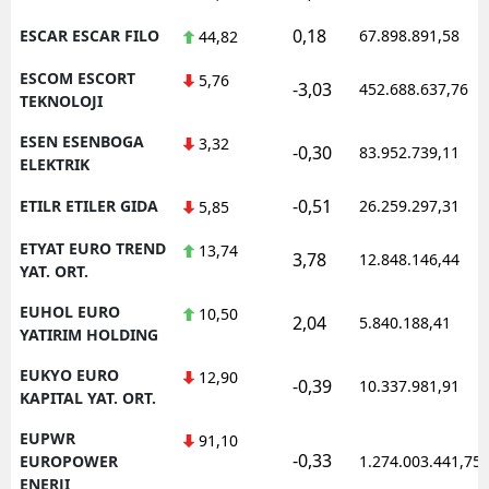
0,18
ESCAR ESCAR FILO
67.898.891,58
44,82
ESCOM ESCORT
5,76
-3,03
452.688.637,76
TEKNOLOJI
ESEN ESENBOGA
3,32
-0,30
83.952.739,11
ELEKTRIK
-0,51
ETILR ETILER GIDA
26.259.297,31
5,85
ETYAT EURO TREND
13,74
3,78
12.848.146,44
YAT. ORT.
EUHOL EURO
10,50
2,04
5.840.188,41
YATIRIM HOLDING
EUKYO EURO
12,90
-0,39
10.337.981,91
KAPITAL YAT. ORT.
EUPWR
91,10
-0,33
EUROPOWER
1.274.003.441,75
ENERJI