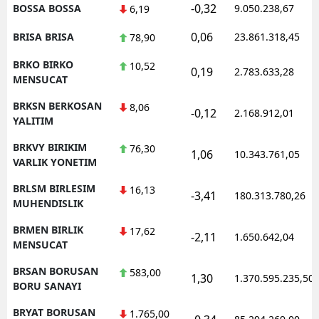
-0,32
BOSSA BOSSA
9.050.238,67
6,19
0,06
BRISA BRISA
23.861.318,45
78,90
BRKO BIRKO
10,52
0,19
2.783.633,28
MENSUCAT
BRKSN BERKOSAN
8,06
-0,12
2.168.912,01
YALITIM
BRKVY BIRIKIM
76,30
1,06
10.343.761,05
VARLIK YONETIM
BRLSM BIRLESIM
16,13
-3,41
180.313.780,26
MUHENDISLIK
BRMEN BIRLIK
17,62
-2,11
1.650.642,04
MENSUCAT
BRSAN BORUSAN
583,00
1,30
1.370.595.235,50
BORU SANAYI
BRYAT BORUSAN
1.765,00