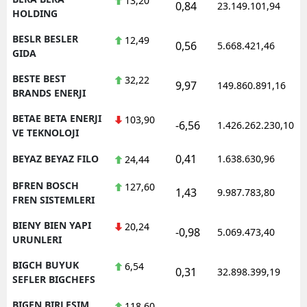
13,20
0,84
23.149.101,94
HOLDING
BESLR BESLER
12,49
0,56
5.668.421,46
GIDA
BESTE BEST
32,22
9,97
149.860.891,16
BRANDS ENERJI
BETAE BETA ENERJI
103,90
-6,56
1.426.262.230,10
VE TEKNOLOJI
0,41
BEYAZ BEYAZ FILO
1.638.630,96
24,44
BFREN BOSCH
127,60
1,43
9.987.783,80
FREN SISTEMLERI
BIENY BIEN YAPI
20,24
-0,98
5.069.473,40
URUNLERI
BIGCH BUYUK
6,54
0,31
32.898.399,19
SEFLER BIGCHEFS
BIGEN BIRLESIM
118,60