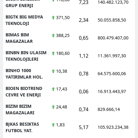
7,23
140.482.123,70
GRUP ENERJI
BIGTK BIG MEDYA
371,50
2,34
50.055.858,50
TEKNOLOJI
BIMAS BIM
388,25
0,65
800.479.407,00
MAGAZALAR
BINBN BIN ULASIM
180,60
1,12
11.361.997,30
TEKNOLOJILERI
BINHO 1000
10,38
0,78
64.575.600,06
YATIRIMLAR HOL.
BIOEN BIOTREND
17,43
0,06
16.913.443,97
CEVRE VE ENERJI
BIZIM BIZIM
24,48
0,74
829.666,14
MAGAZALARI
BJKAS BESIKTAS
1,83
5,17
105.923.234,38
FUTBOL YAT.