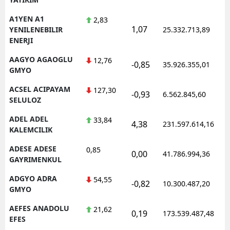
A1YEN A1
2,83
1,07
YENILENEBILIR
25.332.713,89
ENERJI
AAGYO AGAOGLU
12,76
-0,85
35.926.355,01
GMYO
ACSEL ACIPAYAM
127,30
-0,93
6.562.845,60
SELULOZ
ADEL ADEL
33,84
4,38
231.597.614,16
KALEMCILIK
ADESE ADESE
0,85
0,00
41.786.994,36
GAYRIMENKUL
ADGYO ADRA
54,55
-0,82
10.300.487,20
GMYO
AEFES ANADOLU
21,62
0,19
173.539.487,48
EFES