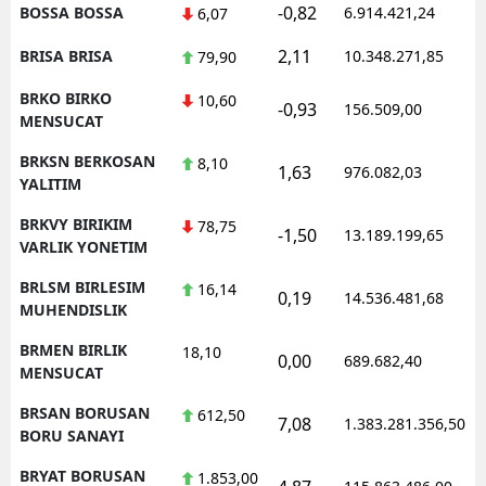
-0,82
BOSSA BOSSA
6.914.421,24
6,07
2,11
BRISA BRISA
10.348.271,85
79,90
BRKO BIRKO
10,60
-0,93
156.509,00
MENSUCAT
BRKSN BERKOSAN
8,10
1,63
976.082,03
YALITIM
BRKVY BIRIKIM
78,75
-1,50
13.189.199,65
VARLIK YONETIM
BRLSM BIRLESIM
16,14
0,19
14.536.481,68
MUHENDISLIK
BRMEN BIRLIK
18,10
0,00
689.682,40
MENSUCAT
BRSAN BORUSAN
612,50
7,08
1.383.281.356,50
BORU SANAYI
BRYAT BORUSAN
1.853,00