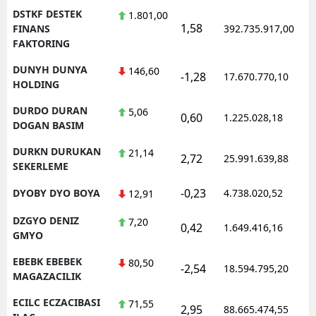
DSTKF DESTEK
1.801,00
1,58
FINANS
392.735.917,00
FAKTORING
DUNYH DUNYA
146,60
-1,28
17.670.770,10
HOLDING
DURDO DURAN
5,06
0,60
1.225.028,18
DOGAN BASIM
DURKN DURUKAN
21,14
2,72
25.991.639,88
SEKERLEME
-0,23
DYOBY DYO BOYA
4.738.020,52
12,91
DZGYO DENIZ
7,20
0,42
1.649.416,16
GMYO
EBEBK EBEBEK
80,50
-2,54
18.594.795,20
MAGAZACILIK
ECILC ECZACIBASI
71,55
2,95
88.665.474,55