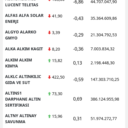
-6,86
44.707.047,90
LUCENT TELETAS
ALFAS ALFA SOLAR
41,90
-0,43
35.364.609,86
ENERJI
ALGYO ALARKO
3,39
-0,29
21.304.792,53
GMYO
-0,36
ALKA ALKIM KAGIT
7.003.834,32
8,20
ALKIM ALKIM
15,82
0,13
2.198.448,30
KIMYA
ALKLC ALTINKILIC
422,50
-0,59
147.303.710,25
GIDA VE SUT
ALTINS1
73,30
0,69
DARPHANE ALTIN
386.124.955,98
SERTIFIKASI
ALTNY ALTINAY
15,96
0,31
51.974.272,77
SAVUNMA