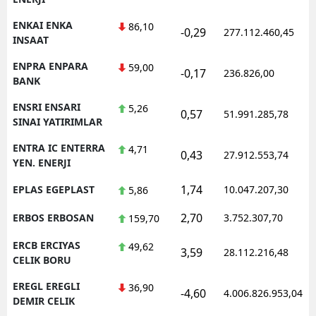
ENKAI ENKA
86,10
-0,29
277.112.460,45
INSAAT
ENPRA ENPARA
59,00
-0,17
236.826,00
BANK
ENSRI ENSARI
5,26
0,57
51.991.285,78
SINAI YATIRIMLAR
ENTRA IC ENTERRA
4,71
0,43
27.912.553,74
YEN. ENERJI
1,74
EPLAS EGEPLAST
10.047.207,30
5,86
2,70
ERBOS ERBOSAN
3.752.307,70
159,70
ERCB ERCIYAS
49,62
3,59
28.112.216,48
CELIK BORU
EREGL EREGLI
36,90
-4,60
4.006.826.953,04
DEMIR CELIK