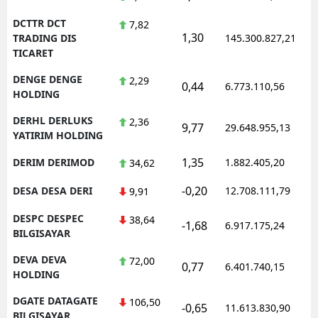
DCTTR DCT
7,82
1,30
TRADING DIS
145.300.827,21
TICARET
DENGE DENGE
2,29
0,44
6.773.110,56
HOLDING
DERHL DERLUKS
2,36
9,77
29.648.955,13
YATIRIM HOLDING
1,35
DERIM DERIMOD
1.882.405,20
34,62
-0,20
DESA DESA DERI
12.708.111,79
9,91
DESPC DESPEC
38,64
-1,68
6.917.175,24
BILGISAYAR
DEVA DEVA
72,00
0,77
6.401.740,15
HOLDING
DGATE DATAGATE
106,50
-0,65
11.613.830,90
BILGISAYAR