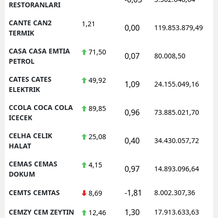
RESTORANLARI
CANTE CAN2
1,21
0,00
119.853.879,49
TERMIK
CASA CASA EMTIA
71,50
0,07
80.008,50
PETROL
CATES CATES
49,92
1,09
24.155.049,16
ELEKTRIK
CCOLA COCA COLA
89,85
0,96
73.885.021,70
ICECEK
CELHA CELIK
25,08
0,40
34.430.057,72
HALAT
CEMAS CEMAS
4,15
0,97
14.893.096,64
DOKUM
-1,81
CEMTS CEMTAS
8.002.307,36
8,69
1,30
CEMZY CEM ZEYTIN
17.913.633,63
12,46