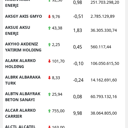
0,98
251.703.298,20
ENERJI
-0,51
AKSGY AKIS GMYO
2.785.129,89
9,76
AKSUE AKSU
43,38
1,83
36.305.330,74
ENERJI
AKYHO AKDENIZ
2,25
0,45
560.117,44
YATIRIM HOLDING
ALARK ALARKO
101,70
-0,10
106.050.615,50
HOLDING
ALBRK ALBARAKA
8,33
-0,24
14.162.691,60
TURK
ALBTN ALBAYRAK
25,94
0,08
60.793.132,16
BETON SANAYI
ALCAR ALARKO
755,00
9,98
38.064.805,00
CARRIER
ALCTL ALCATEL
163,00