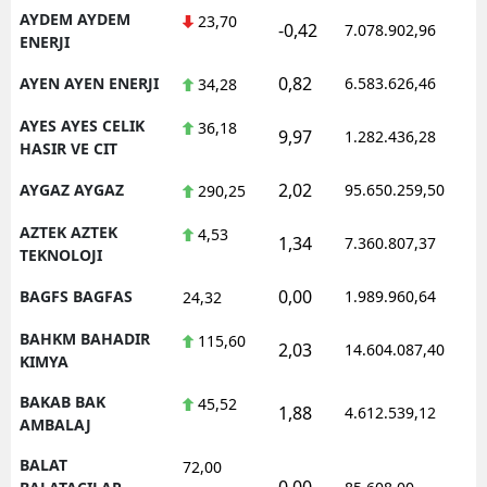
AYDEM AYDEM
23,70
-0,42
7.078.902,96
ENERJI
0,82
AYEN AYEN ENERJI
6.583.626,46
34,28
AYES AYES CELIK
36,18
9,97
1.282.436,28
HASIR VE CIT
2,02
AYGAZ AYGAZ
95.650.259,50
290,25
AZTEK AZTEK
4,53
1,34
7.360.807,37
TEKNOLOJI
0,00
BAGFS BAGFAS
1.989.960,64
24,32
BAHKM BAHADIR
115,60
2,03
14.604.087,40
KIMYA
BAKAB BAK
45,52
1,88
4.612.539,12
AMBALAJ
BALAT
72,00
0,00