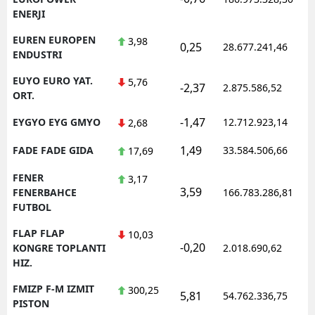
ENERJI
EUREN EUROPEN
3,98
0,25
28.677.241,46
ENDUSTRI
EUYO EURO YAT.
5,76
-2,37
2.875.586,52
ORT.
-1,47
EYGYO EYG GMYO
12.712.923,14
2,68
1,49
FADE FADE GIDA
33.584.506,66
17,69
FENER
3,17
3,59
FENERBAHCE
166.783.286,81
FUTBOL
FLAP FLAP
10,03
-0,20
KONGRE TOPLANTI
2.018.690,62
HIZ.
FMIZP F-M IZMIT
300,25
5,81
54.762.336,75
PISTON