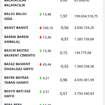
BALATACILAR
85.608,00
BALATACILIK
BALSU BALSU
13,48
1,97
199.634.518,75
GIDA
-0,56
BANVT BANVIT
3.836.724,20
160,10
BARMA BAREM
13,36
-9,97
1.285.739,68
AMBALAJ
BASCM BASTAS
13,36
0,15
134.775,68
BASKENT CIMENTO
BASGZ BASKENT
43,44
-0,55
1.560.558,58
DOGALGAZ GMYO
BAYRK BAYRAK
4,21
0,96
4.035.381,99
TABAN SANAYI
BEGYO BATI EGE
3,51
0,57
3.750.340,83
GMYO
BERA BERA