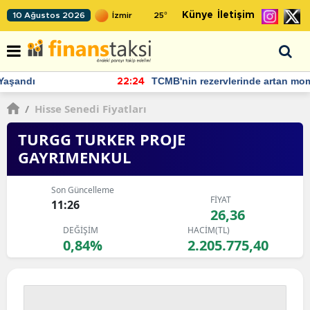
Künye
İletişim
10 Ağustos 2026
25
°
TCMB'nin rezervlerinde artan momentum devam ediyor
22:24
/
Hisse Senedi Fiyatları
TURGG TURKER PROJE
GAYRIMENKUL
Son Güncelleme
FİYAT
11:26
26,36
DEĞİŞİM
HACİM(TL)
0,84%
2.205.775,40