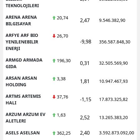
TEKNOLOJILERI
ARENA ARENA
20,74
2,47
9.546.382,90
BILGISAYAR
ARFYE ARF BIO
26,70
-9,98
YENILENEBILIR
356.587.848,30
ENERJI
ARMGD ARMADA
196,30
0,31
32.505.569,90
GIDA
ARSAN ARSAN
3,38
1,81
10.947.467,93
HOLDING
ARTMS ARTEMIS
37,76
-1,15
17.873.325,82
HALI
ARZUM ARZUM EV
1,63
2,52
13.265.383,20
ALETLERI
2,40
ASELS ASELSAN
3.592.873.092,00
362,25