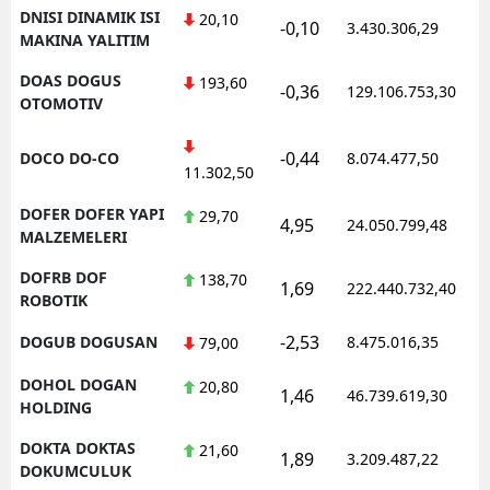
DNISI DINAMIK ISI
20,10
-0,10
3.430.306,29
MAKINA YALITIM
DOAS DOGUS
193,60
-0,36
129.106.753,30
OTOMOTIV
-0,44
DOCO DO-CO
8.074.477,50
11.302,50
DOFER DOFER YAPI
29,70
4,95
24.050.799,48
MALZEMELERI
DOFRB DOF
138,70
1,69
222.440.732,40
ROBOTIK
-2,53
DOGUB DOGUSAN
8.475.016,35
79,00
DOHOL DOGAN
20,80
1,46
46.739.619,30
HOLDING
DOKTA DOKTAS
21,60
1,89
3.209.487,22
DOKUMCULUK