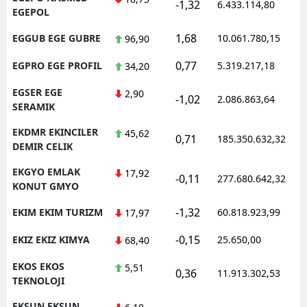
-1,32
6.433.114,80
EGEPOL
1,68
EGGUB EGE GUBRE
10.061.780,15
96,90
0,77
EGPRO EGE PROFIL
5.319.217,18
34,20
EGSER EGE
2,90
-1,02
2.086.863,64
SERAMIK
EKDMR EKINCILER
45,62
0,71
185.350.632,32
DEMIR CELIK
EKGYO EMLAK
17,92
-0,11
277.680.642,32
KONUT GMYO
-1,32
EKIM EKIM TURIZM
60.818.923,99
17,97
-0,15
EKIZ EKIZ KIMYA
25.650,00
68,40
EKOS EKOS
5,51
0,36
11.913.302,53
TEKNOLOJI
EKSUN EKSUN