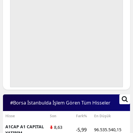
#Borsa İstanbulda İşlem Gören Tüm Hisseler
Hisse
Son
Fark%
En Düşük
A1CAP A1 CAPITAL
8,63
-5,99
96.535.540,15
YATIRIM