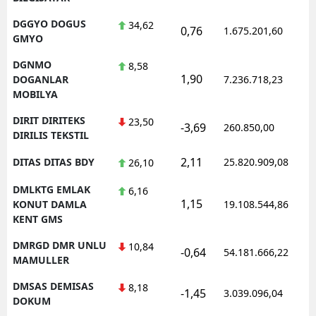
DGGYO DOGUS
34,62
0,76
1.675.201,60
GMYO
DGNMO
8,58
1,90
DOGANLAR
7.236.718,23
MOBILYA
DIRIT DIRITEKS
23,50
-3,69
260.850,00
DIRILIS TEKSTIL
2,11
DITAS DITAS BDY
25.820.909,08
26,10
DMLKTG EMLAK
6,16
1,15
KONUT DAMLA
19.108.544,86
KENT GMS
DMRGD DMR UNLU
10,84
-0,64
54.181.666,22
MAMULLER
DMSAS DEMISAS
8,18
-1,45
3.039.096,04
DOKUM