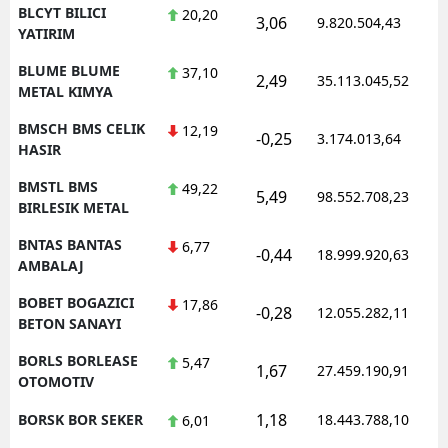
BLCYT BILICI
20,20
3,06
9.820.504,43
YATIRIM
BLUME BLUME
37,10
2,49
35.113.045,52
METAL KIMYA
BMSCH BMS CELIK
12,19
-0,25
3.174.013,64
HASIR
BMSTL BMS
49,22
5,49
98.552.708,23
BIRLESIK METAL
BNTAS BANTAS
6,77
-0,44
18.999.920,63
AMBALAJ
BOBET BOGAZICI
17,86
-0,28
12.055.282,11
BETON SANAYI
BORLS BORLEASE
5,47
1,67
27.459.190,91
OTOMOTIV
1,18
BORSK BOR SEKER
18.443.788,10
6,01