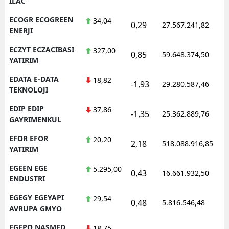
ILAC
ECOGR ECOGREEN
34,04
0,29
27.567.241,82
ENERJI
ECZYT ECZACIBASI
327,00
0,85
59.648.374,50
YATIRIM
EDATA E-DATA
18,82
-1,93
29.280.587,46
TEKNOLOJI
EDIP EDIP
37,86
-1,35
25.362.889,76
GAYRIMENKUL
EFOR EFOR
20,20
2,18
518.088.916,85
YATIRIM
EGEEN EGE
5.295,00
0,43
16.661.932,50
ENDUSTRI
EGEGY EGEYAPI
29,54
0,48
5.816.546,48
AVRUPA GMYO
EGEPO NASMED
18,75