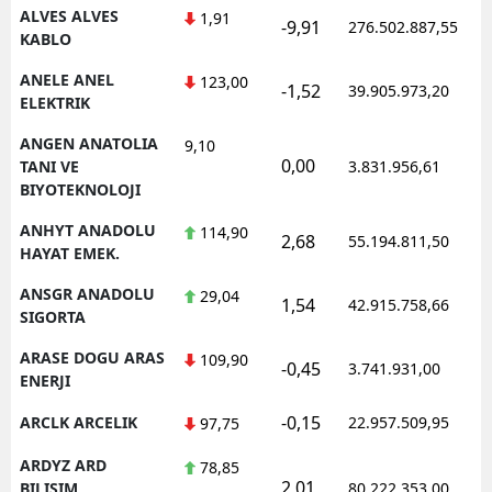
ALVES ALVES
1,91
-9,91
276.502.887,55
KABLO
ANELE ANEL
123,00
-1,52
39.905.973,20
ELEKTRIK
ANGEN ANATOLIA
9,10
0,00
TANI VE
3.831.956,61
BIYOTEKNOLOJI
ANHYT ANADOLU
114,90
2,68
55.194.811,50
HAYAT EMEK.
ANSGR ANADOLU
29,04
1,54
42.915.758,66
SIGORTA
ARASE DOGU ARAS
109,90
-0,45
3.741.931,00
ENERJI
-0,15
ARCLK ARCELIK
22.957.509,95
97,75
ARDYZ ARD
78,85
2,01
BILISIM
80.222.353,00