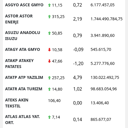
0,72
ASGYO ASCE GMYO
6.177.457,05
11,15
ASTOR ASTOR
315,25
2,19
1.744.490.784,75
ENERJI
ASUZU ANADOLU
50,85
0,79
3.941.890,60
ISUZU
-0,09
ATAGY ATA GMYO
545.615,70
10,58
ATAKP ATAKEY
47,66
-1,20
5.277.776,60
PATATES
4,79
ATATP ATP YAZILIM
130.022.492,75
257,25
1,02
ATATR ATA TURIZM
98.683.054,96
14,80
ATEKS AKIN
106,40
0,00
13.406,40
TEKSTIL
ATLAS ATLAS YAT.
7,14
0,14
865.677,07
ORT.