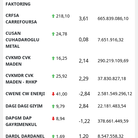
FAKTORING
CRFSA
218,10
3,61
665.839.086,10
CARREFOURSA
CUSAN
24,78
0,08
CUHADAROGLU
7.651.916,32
METAL
CVKMD CVK
16,25
2,14
290.219.109,69
MADEN
CVKMDR CVK
25,92
2,29
37.830.827,18
MADEN - RHKP
-2,84
CWENE CW ENERJI
2.581.549.296,12
41,00
2,84
DAGI DAGI GIYIM
22.181.483,54
9,79
DAPGM DAP
8,94
-1,22
378.661.449,59
GAYRIMENKUL
1,20
DARDL DARDANEL
8.547.558,32
1,69