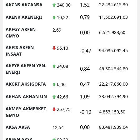
1,52
AKCNS AKCANSA
22.434.615,30
240,00
0,79
AKENR AKENERJI
11.502.091,63
10,22
AKFGY AKFEN
2,69
0,00
6.521.983,60
GMYO
AKFIS AKFEN
96,10
-0,47
94.035.092,45
INSAAT
AKFYE AKFEN YEN.
24,08
0,84
46.304.544,80
ENERJI
0,47
AKGRT AKSIGORTA
22.217.860,00
6,46
1,09
AKHAN AKHAN UN
33.042.794,90
42,66
AKMGY AKMERKEZ
257,75
-0,10
4.853.150,50
GMYO
0,00
AKSA AKSA
83.481.939,04
12,54
AKSEN AKSA
92,30