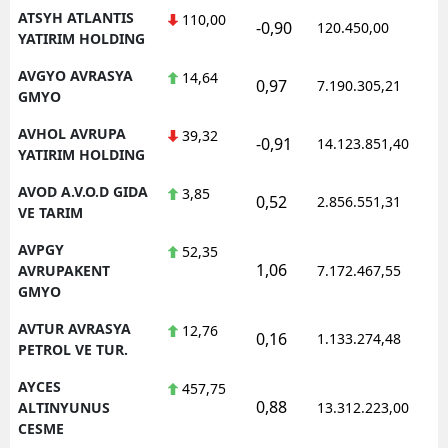
ATSYH ATLANTIS
110,00
-0,90
120.450,00
YATIRIM HOLDING
AVGYO AVRASYA
14,64
0,97
7.190.305,21
GMYO
AVHOL AVRUPA
39,32
-0,91
14.123.851,40
YATIRIM HOLDING
AVOD A.V.O.D GIDA
3,85
0,52
2.856.551,31
VE TARIM
AVPGY
52,35
1,06
AVRUPAKENT
7.172.467,55
GMYO
AVTUR AVRASYA
12,76
0,16
1.133.274,48
PETROL VE TUR.
AYCES
457,75
0,88
ALTINYUNUS
13.312.223,00
CESME