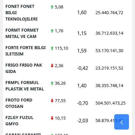
FONET FONET
5,08
1,60
BILGI
25.440.764,72
TEKNOLOJILERI
FORMT FORMET
1,76
1,15
36.712.633,14
METAL VE CAM
FORTE FORTE BILGI
115,10
1,59
53.170.141,30
ILETISIM
FRIGO FRIGO PAK
2,36
-0,42
23.219.151,52
GIDA
FRMPL FORMUL
36,26
1,40
38.355.748,14
PLASTIK VE METAL
FROTO FORD
77,55
-0,70
504.501.473,25
OTOSAN
FZLGY FUZUL
10,15
-2,03
58.879.419,45
GMYO
GARAN GARANTI