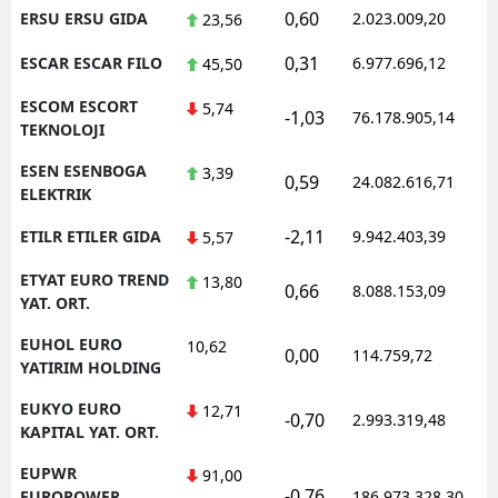
0,60
ERSU ERSU GIDA
2.023.009,20
23,56
0,31
ESCAR ESCAR FILO
6.977.696,12
45,50
ESCOM ESCORT
5,74
-1,03
76.178.905,14
TEKNOLOJI
ESEN ESENBOGA
3,39
0,59
24.082.616,71
ELEKTRIK
-2,11
ETILR ETILER GIDA
9.942.403,39
5,57
ETYAT EURO TREND
13,80
0,66
8.088.153,09
YAT. ORT.
EUHOL EURO
10,62
0,00
114.759,72
YATIRIM HOLDING
EUKYO EURO
12,71
-0,70
2.993.319,48
KAPITAL YAT. ORT.
EUPWR
91,00
-0,76
EUROPOWER
186.973.328,30