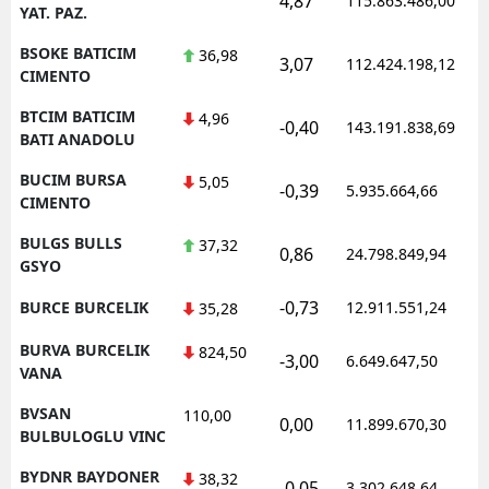
4,87
115.863.486,00
YAT. PAZ.
BSOKE BATICIM
36,98
3,07
112.424.198,12
CIMENTO
BTCIM BATICIM
4,96
-0,40
143.191.838,69
BATI ANADOLU
BUCIM BURSA
5,05
-0,39
5.935.664,66
CIMENTO
BULGS BULLS
37,32
0,86
24.798.849,94
GSYO
-0,73
BURCE BURCELIK
12.911.551,24
35,28
BURVA BURCELIK
824,50
-3,00
6.649.647,50
VANA
BVSAN
110,00
0,00
11.899.670,30
BULBULOGLU VINC
BYDNR BAYDONER
38,32
-0,05
3.302.648,64