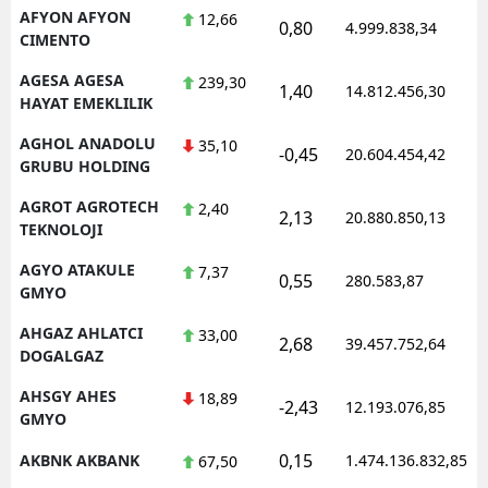
AFYON AFYON
12,66
0,80
4.999.838,34
CIMENTO
AGESA AGESA
239,30
1,40
14.812.456,30
HAYAT EMEKLILIK
AGHOL ANADOLU
35,10
-0,45
20.604.454,42
GRUBU HOLDING
AGROT AGROTECH
2,40
2,13
20.880.850,13
TEKNOLOJI
AGYO ATAKULE
7,37
0,55
280.583,87
GMYO
AHGAZ AHLATCI
33,00
2,68
39.457.752,64
DOGALGAZ
AHSGY AHES
18,89
-2,43
12.193.076,85
GMYO
0,15
AKBNK AKBANK
1.474.136.832,85
67,50