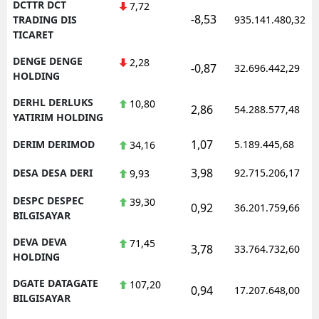
DCTTR DCT
7,72
-8,53
TRADING DIS
935.141.480,32
TICARET
DENGE DENGE
2,28
-0,87
32.696.442,29
HOLDING
DERHL DERLUKS
10,80
2,86
54.288.577,48
YATIRIM HOLDING
1,07
DERIM DERIMOD
5.189.445,68
34,16
3,98
DESA DESA DERI
92.715.206,17
9,93
DESPC DESPEC
39,30
0,92
36.201.759,66
BILGISAYAR
DEVA DEVA
71,45
3,78
33.764.732,60
HOLDING
DGATE DATAGATE
107,20
0,94
17.207.648,00
BILGISAYAR