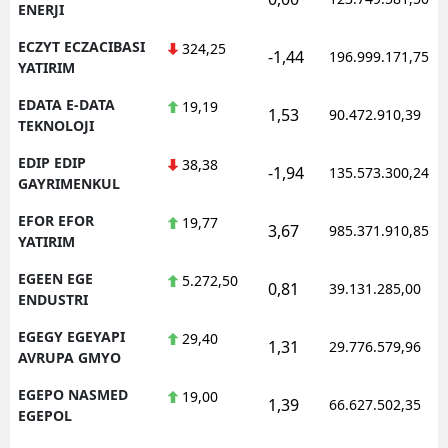
ENERJI
ECZYT ECZACIBASI
324,25
-1,44
196.999.171,75
YATIRIM
EDATA E-DATA
19,19
1,53
90.472.910,39
TEKNOLOJI
EDIP EDIP
38,38
-1,94
135.573.300,24
GAYRIMENKUL
EFOR EFOR
19,77
3,67
985.371.910,85
YATIRIM
EGEEN EGE
5.272,50
0,81
39.131.285,00
ENDUSTRI
EGEGY EGEYAPI
29,40
1,31
29.776.579,96
AVRUPA GMYO
EGEPO NASMED
19,00
1,39
66.627.502,35
EGEPOL