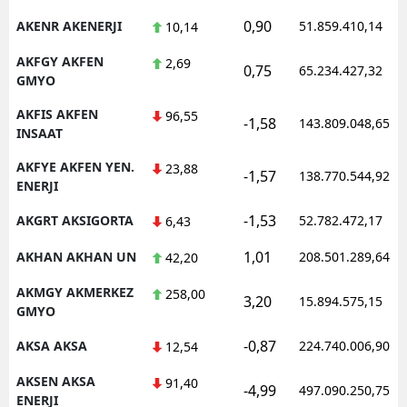
0,90
AKENR AKENERJI
51.859.410,14
10,14
AKFGY AKFEN
2,69
0,75
65.234.427,32
GMYO
AKFIS AKFEN
96,55
-1,58
143.809.048,65
INSAAT
AKFYE AKFEN YEN.
23,88
-1,57
138.770.544,92
ENERJI
-1,53
AKGRT AKSIGORTA
52.782.472,17
6,43
1,01
AKHAN AKHAN UN
208.501.289,64
42,20
AKMGY AKMERKEZ
258,00
3,20
15.894.575,15
GMYO
-0,87
AKSA AKSA
224.740.006,90
12,54
AKSEN AKSA
91,40
-4,99
497.090.250,75
ENERJI