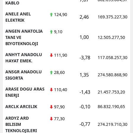
KABLO
ANELE ANEL
124,90
2,46
169.375.227,30
ELEKTRIK
ANGEN ANATOLIA
9,10
1,00
TANI VE
12.505.277,50
BIYOTEKNOLOJI
ANHYT ANADOLU
111,90
-3,78
117.058.257,30
HAYAT EMEK.
ANSGR ANADOLU
28,60
1,35
274.580.868,90
SIGORTA
ARASE DOGU ARAS
110,40
-1,43
21.457.753,20
ENERJI
-0,10
ARCLK ARCELIK
86.832.190,65
97,90
ARDYZ ARD
77,30
-0,77
BILISIM
274.219.710,30
TEKNOLOJILERI