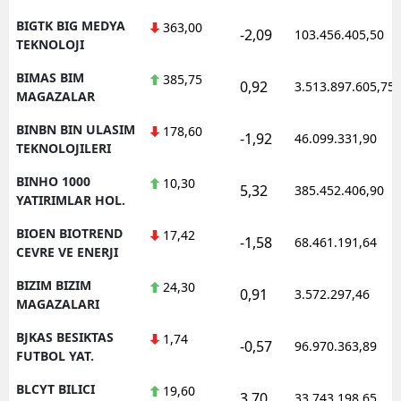
BIGTK BIG MEDYA
363,00
-2,09
103.456.405,50
TEKNOLOJI
BIMAS BIM
385,75
0,92
3.513.897.605,75
MAGAZALAR
BINBN BIN ULASIM
178,60
-1,92
46.099.331,90
TEKNOLOJILERI
BINHO 1000
10,30
5,32
385.452.406,90
YATIRIMLAR HOL.
BIOEN BIOTREND
17,42
-1,58
68.461.191,64
CEVRE VE ENERJI
BIZIM BIZIM
24,30
0,91
3.572.297,46
MAGAZALARI
BJKAS BESIKTAS
1,74
-0,57
96.970.363,89
FUTBOL YAT.
BLCYT BILICI
19,60
3,70
33.743.198,65