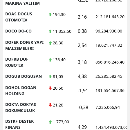
MAKINA YALITIM
DOAS DOGUS
194,30
2,16
212.181.643,20
OTOMOTIV
0,38
DOCO DO-CO
96.284.930,00
11.352,50
DOFER DOFER YAPI
28,30
2,54
19.621.747,32
MALZEMELERI
DOFRB DOF
136,40
3,18
856.816.246,40
ROBOTIK
4,38
DOGUB DOGUSAN
26.285.582,45
81,05
DOHOL DOGAN
20,50
-1,91
131.554.567,36
HOLDING
DOKTA DOKTAS
21,20
-0,38
7.235.066,94
DOKUMCULUK
DSTKF DESTEK
1.773,00
4,29
FINANS
1.424.493.073,00