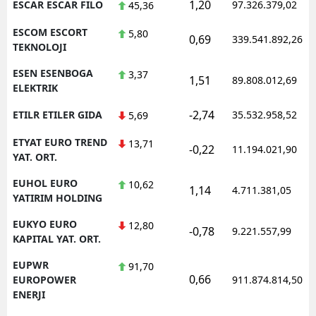
1,20
ESCAR ESCAR FILO
97.326.379,02
45,36
ESCOM ESCORT
5,80
0,69
339.541.892,26
TEKNOLOJI
ESEN ESENBOGA
3,37
1,51
89.808.012,69
ELEKTRIK
-2,74
ETILR ETILER GIDA
35.532.958,52
5,69
ETYAT EURO TREND
13,71
-0,22
11.194.021,90
YAT. ORT.
EUHOL EURO
10,62
1,14
4.711.381,05
YATIRIM HOLDING
EUKYO EURO
12,80
-0,78
9.221.557,99
KAPITAL YAT. ORT.
EUPWR
91,70
0,66
EUROPOWER
911.874.814,50
ENERJI