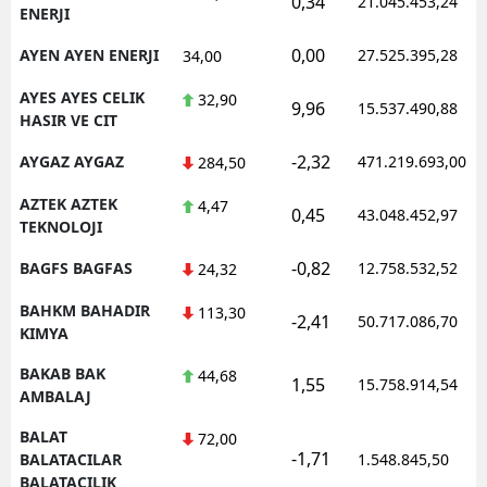
0,34
21.045.453,24
ENERJI
0,00
AYEN AYEN ENERJI
27.525.395,28
34,00
AYES AYES CELIK
32,90
9,96
15.537.490,88
HASIR VE CIT
-2,32
AYGAZ AYGAZ
471.219.693,00
284,50
AZTEK AZTEK
4,47
0,45
43.048.452,97
TEKNOLOJI
-0,82
BAGFS BAGFAS
12.758.532,52
24,32
BAHKM BAHADIR
113,30
-2,41
50.717.086,70
KIMYA
BAKAB BAK
44,68
1,55
15.758.914,54
AMBALAJ
BALAT
72,00
-1,71
BALATACILAR
1.548.845,50
BALATACILIK