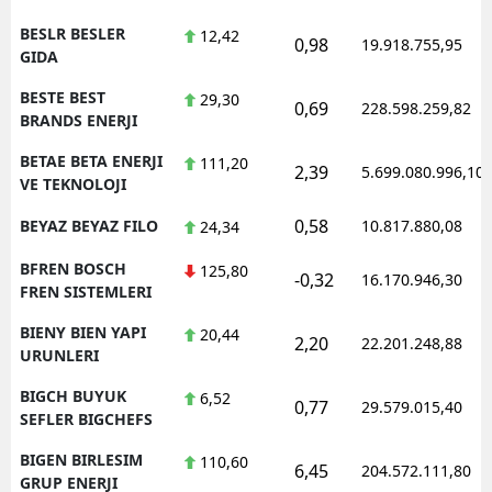
BESLR BESLER
12,42
0,98
19.918.755,95
GIDA
BESTE BEST
29,30
0,69
228.598.259,82
BRANDS ENERJI
BETAE BETA ENERJI
111,20
2,39
5.699.080.996,10
VE TEKNOLOJI
0,58
BEYAZ BEYAZ FILO
10.817.880,08
24,34
BFREN BOSCH
125,80
-0,32
16.170.946,30
FREN SISTEMLERI
BIENY BIEN YAPI
20,44
2,20
22.201.248,88
URUNLERI
BIGCH BUYUK
6,52
0,77
29.579.015,40
SEFLER BIGCHEFS
BIGEN BIRLESIM
110,60
6,45
204.572.111,80
GRUP ENERJI