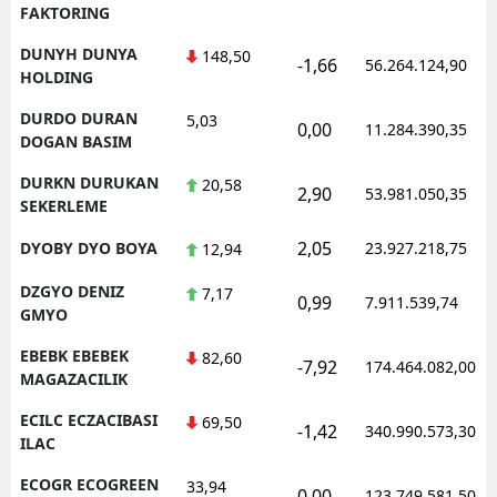
FAKTORING
DUNYH DUNYA
148,50
-1,66
56.264.124,90
HOLDING
DURDO DURAN
5,03
0,00
11.284.390,35
DOGAN BASIM
DURKN DURUKAN
20,58
2,90
53.981.050,35
SEKERLEME
2,05
DYOBY DYO BOYA
23.927.218,75
12,94
DZGYO DENIZ
7,17
0,99
7.911.539,74
GMYO
EBEBK EBEBEK
82,60
-7,92
174.464.082,00
MAGAZACILIK
ECILC ECZACIBASI
69,50
-1,42
340.990.573,30
ILAC
ECOGR ECOGREEN
33,94
0,00
123.749.581,50