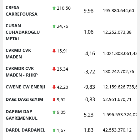
CRFSA
210,50
9,98
195.380.644,60
CARREFOURSA
CUSAN
24,76
1,06
CUHADAROGLU
12.252.073,38
METAL
CVKMD CVK
15,91
-4,16
1.021.808.061,43
MADEN
CVKMDR CVK
25,34
-3,72
130.242.702,76
MADEN - RHKP
-9,83
CWENE CW ENERJI
12.159.626.735,6
42,20
-0,83
DAGI DAGI GIYIM
52.951.670,71
9,52
DAPGM DAP
9,05
5,23
1.596.553.324,02
GAYRIMENKUL
1,83
DARDL DARDANEL
42.553.370,12
1,67