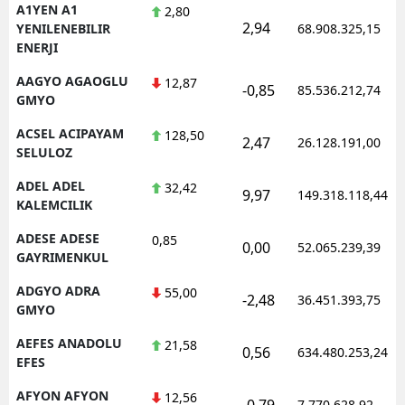
A1YEN A1
2,80
2,94
YENILENEBILIR
68.908.325,15
ENERJI
AAGYO AGAOGLU
12,87
-0,85
85.536.212,74
GMYO
ACSEL ACIPAYAM
128,50
2,47
26.128.191,00
SELULOZ
ADEL ADEL
32,42
9,97
149.318.118,44
KALEMCILIK
ADESE ADESE
0,85
0,00
52.065.239,39
GAYRIMENKUL
ADGYO ADRA
55,00
-2,48
36.451.393,75
GMYO
AEFES ANADOLU
21,58
0,56
634.480.253,24
EFES
AFYON AFYON
12,56
-0,79
7.770.628,92