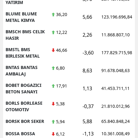
YATIRIM
BLUME BLUME
36,20
5,66
123.196.696,84
METAL KIMYA
BMSCH BMS CELIK
12,22
2,26
11.868.807,10
HASIR
BMSTL BMS
46,66
-3,60
177.829.715,98
BIRLESIK METAL
BNTAS BANTAS
6,80
8,63
91.678.048,63
AMBALAJ
BOBET BOGAZICI
17,91
1,13
41.453.711,11
BETON SANAYI
BORLS BORLEASE
5,38
-0,37
21.810.012,96
OTOMOTIV
5,88
BORSK BOR SEKER
65.840.848,24
5,94
-1,13
BOSSA BOSSA
10.361.008,49
6,12