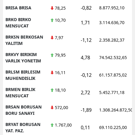
-0,82
BRISA BRISA
8.877.952,10
78,25
BRKO BIRKO
10,70
1,71
3.114.636,70
MENSUCAT
BRKSN BERKOSAN
7,97
-1,12
2.358.282,37
YALITIM
BRKVY BIRIKIM
79,95
4,78
74.542.532,65
VARLIK YONETIM
BRLSM BIRLESIM
16,11
-0,12
61.157.875,02
MUHENDISLIK
BRMEN BIRLIK
18,10
2,72
5.452.771,18
MENSUCAT
BRSAN BORUSAN
572,00
-1,89
1.308.264.872,50
BORU SANAYI
BRYAT BORUSAN
1.767,00
0,11
69.110.225,00
YAT. PAZ.