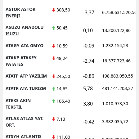
ASTOR ASTOR
308,50
-3,37
6.758.631.520,50
ENERJI
ASUZU ANADOLU
50,45
0,10
13.200.122,86
ISUZU
-0,09
ATAGY ATA GMYO
1.232.154,23
10,59
ATAKP ATAKEY
48,24
-2,74
16.377.723,46
PATATES
-0,89
ATATP ATP YAZILIM
198.883.050,55
245,50
5,78
ATATR ATA TURIZM
481.141.203,37
14,65
ATEKS AKIN
106,40
3,80
1.010.973,30
TEKSTIL
ATLAS ATLAS YAT.
7,13
-0,42
3.382.035,72
ORT.
ATSYH ATLANTIS
111,00