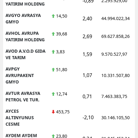
-0,89
2.295.929,00
YATIRIM HOLDING
AVGYO AVRASYA
14,50
2,40
44.994.022,34
GMYO
AVHOL AVRUPA
39,68
2,69
69.627.858,26
YATIRIM HOLDING
AVOD A.V.O.D GIDA
3,83
1,59
9.570.527,97
VE TARIM
AVPGY
51,80
1,07
AVRUPAKENT
10.331.507,80
GMYO
AVTUR AVRASYA
12,74
0,71
7.463.383,75
PETROL VE TUR.
AYCES
453,75
-2,10
ALTINYUNUS
30.146.105,50
CESME
AYDEM AYDEM
23,80