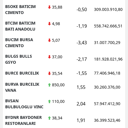
BSOKE BATICIM
35,88
-0,50
309.003.910,80
CIMENTO
BTCIM BATICIM
4,98
-1,19
558.742.666,51
BATI ANADOLU
BUCIM BURSA
5,07
-3,43
31.007.700,29
CIMENTO
BULGS BULLS
37,00
-2,17
181.928.021,96
GSYO
-1,55
BURCE BURCELIK
77.406.946,18
35,54
BURVA BURCELIK
850,00
1,55
30.260.376,00
VANA
BVSAN
110,00
2,04
57.947.412,90
BULBULOGLU VINC
BYDNR BAYDONER
38,34
1,91
36.399.523,46
RESTORANLARI