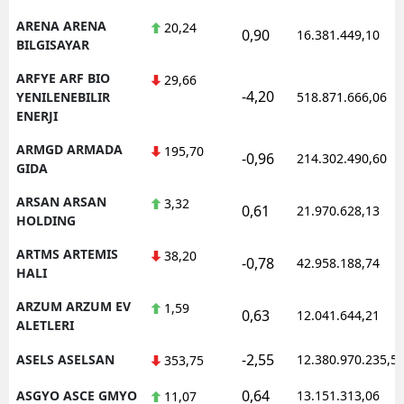
ARENA ARENA
20,24
0,90
16.381.449,10
BILGISAYAR
ARFYE ARF BIO
29,66
-4,20
YENILENEBILIR
518.871.666,06
ENERJI
ARMGD ARMADA
195,70
-0,96
214.302.490,60
GIDA
ARSAN ARSAN
3,32
0,61
21.970.628,13
HOLDING
ARTMS ARTEMIS
38,20
-0,78
42.958.188,74
HALI
ARZUM ARZUM EV
1,59
0,63
12.041.644,21
ALETLERI
-2,55
ASELS ASELSAN
12.380.970.235,5
353,75
0,64
ASGYO ASCE GMYO
13.151.313,06
11,07