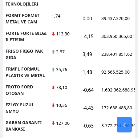
TEKNOLOJILERI
FORMT FORMET
1,74
0,00
39.437.320,00
METAL VE CAM
FORTE FORTE BILGI
113,30
-4,15
363.950.365,60
ILETISIM
FRIGO FRIGO PAK
2,37
3,49
238.401.851,62
GIDA
FRMPL FORMUL
35,76
1,48
92.565.525,00
PLASTIK VE METAL
FROTO FORD
78,10
-0,64
1.602.362.688,95
OTOSAN
FZLGY FUZUL
10,36
-4,43
172.638.488,80
GMYO
GARAN GARANTI
127,00
-0,63
3.772.734.436,30
BANKASI