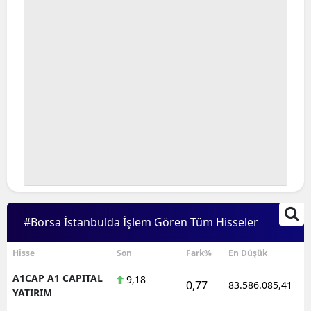
#Borsa İstanbulda İşlem Gören Tüm Hisseler
Hisse
Son
Fark%
En Düşük
A1CAP A1 CAPITAL
9,18
0,77
83.586.085,41
YATIRIM