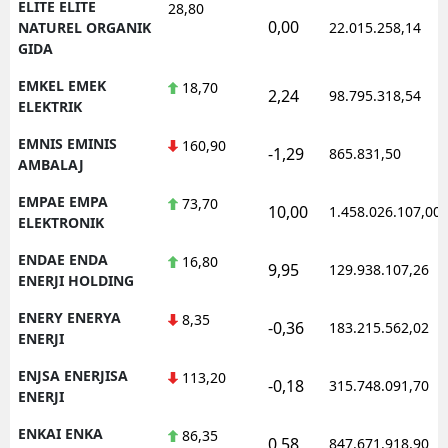
ELITE ELITE
28,80
0,00
NATUREL ORGANIK
22.015.258,14
GIDA
EMKEL EMEK
18,70
2,24
98.795.318,54
ELEKTRIK
EMNIS EMINIS
160,90
-1,29
865.831,50
AMBALAJ
EMPAE EMPA
73,70
10,00
1.458.026.107,00
ELEKTRONIK
ENDAE ENDA
16,80
9,95
129.938.107,26
ENERJI HOLDING
ENERY ENERYA
8,35
-0,36
183.215.562,02
ENERJI
ENJSA ENERJISA
113,20
-0,18
315.748.091,70
ENERJI
ENKAI ENKA
86,35
0,58
847.671.918,90