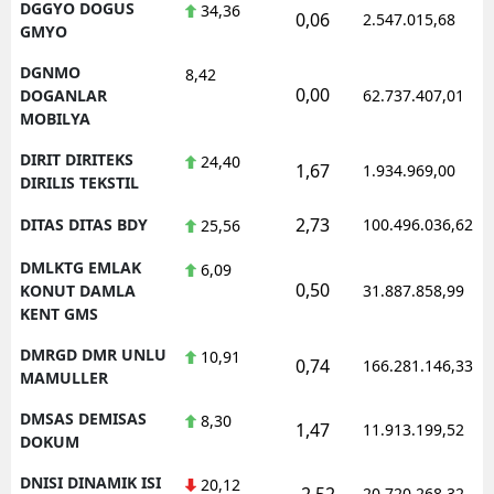
DGGYO DOGUS
34,36
0,06
2.547.015,68
GMYO
DGNMO
8,42
0,00
DOGANLAR
62.737.407,01
MOBILYA
DIRIT DIRITEKS
24,40
1,67
1.934.969,00
DIRILIS TEKSTIL
2,73
DITAS DITAS BDY
100.496.036,62
25,56
DMLKTG EMLAK
6,09
0,50
KONUT DAMLA
31.887.858,99
KENT GMS
DMRGD DMR UNLU
10,91
0,74
166.281.146,33
MAMULLER
DMSAS DEMISAS
8,30
1,47
11.913.199,52
DOKUM
DNISI DINAMIK ISI
20,12
-2,52
20.720.268,32