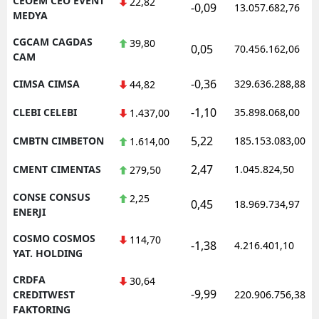
CEOEM CEO EVENT
22,82
-0,09
13.057.682,76
MEDYA
CGCAM CAGDAS
39,80
0,05
70.456.162,06
CAM
-0,36
CIMSA CIMSA
329.636.288,88
44,82
-1,10
CLEBI CELEBI
35.898.068,00
1.437,00
5,22
CMBTN CIMBETON
185.153.083,00
1.614,00
2,47
CMENT CIMENTAS
1.045.824,50
279,50
CONSE CONSUS
2,25
0,45
18.969.734,97
ENERJI
COSMO COSMOS
114,70
-1,38
4.216.401,10
YAT. HOLDING
CRDFA
30,64
-9,99
CREDITWEST
220.906.756,38
FAKTORING