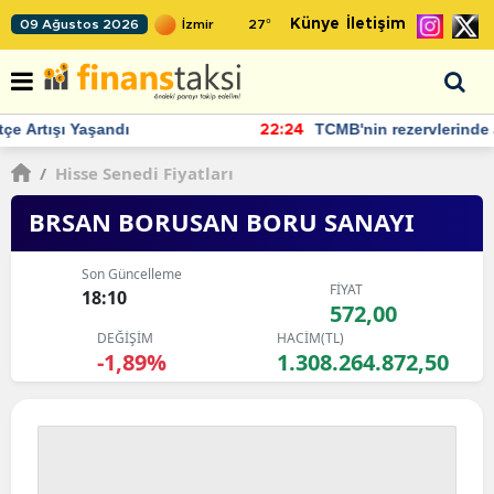
Künye
İletişim
09 Ağustos 2026
27
°
TCMB'nin rezervlerinde artan momentum devam ediyor
22:24
/
Hisse Senedi Fiyatları
BRSAN BORUSAN BORU SANAYI
Son Güncelleme
FİYAT
18:10
572,00
DEĞİŞİM
HACİM(TL)
-1,89%
1.308.264.872,50