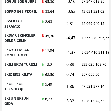
-0,16
EGGUB EGE GUBRE
27.347.618,85
95,30
-0,53
EGPRO EGE PROFIL
13.631.321,02
33,94
EGSER EGE
2,93
2,81
12.069.940,15
SERAMIK
EKDMR EKINCILER
45,30
-4,47
1.355.270.596,56
DEMIR CELIK
EKGYO EMLAK
17,94
-1,37
2.634.410.311,19
KONUT GMYO
0,89
EKIM EKIM TURIZM
333.625.168,70
18,21
0,74
EKIZ EKIZ KIMYA
357.655,50
68,50
EKOS EKOS
5,49
1,86
47.521.377,14
TEKNOLOJI
EKSUN EKSUN
6,23
3,32
42.791.974,53
GIDA