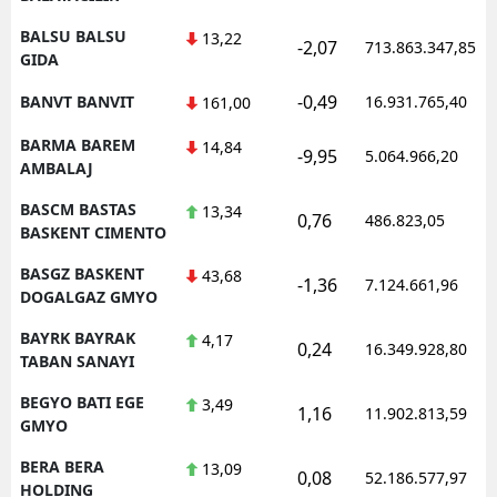
BALSU BALSU
13,22
-2,07
713.863.347,85
GIDA
-0,49
BANVT BANVIT
16.931.765,40
161,00
BARMA BAREM
14,84
-9,95
5.064.966,20
AMBALAJ
BASCM BASTAS
13,34
0,76
486.823,05
BASKENT CIMENTO
BASGZ BASKENT
43,68
-1,36
7.124.661,96
DOGALGAZ GMYO
BAYRK BAYRAK
4,17
0,24
16.349.928,80
TABAN SANAYI
BEGYO BATI EGE
3,49
1,16
11.902.813,59
GMYO
BERA BERA
13,09
0,08
52.186.577,97
HOLDING