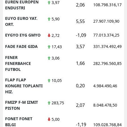
EUREN EUROPEN
3,97
2,06
108.798.316,17
ENDUSTRI
EUYO EURO YAT.
5,90
5,55
27.907.109,90
ORT.
-1,09
EYGYO EYG GMYO
77.013.374,25
2,72
3,57
FADE FADE GIDA
331.374.492,49
17,43
FENER
3,06
1,66
FENERBAHCE
282.796.560,85
FUTBOL
FLAP FLAP
10,05
0,20
KONGRE TOPLANTI
4.984.490,46
HIZ.
FMIZP F-M IZMIT
283,75
2,07
8.048.478,50
PISTON
FONET FONET
5,00
-1,19
BILGI
109.028.768,84