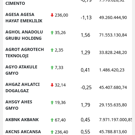
CIMENTO
AGESA AGESA
236,00
-1,13
49.260.444,90
HAYAT EMEKLILIK
AGHOL ANADOLU
35,26
1,56
71.553.130,84
GRUBU HOLDING
AGROT AGROTECH
2,35
1,29
33.828.248,20
TEKNOLOJI
AGYO ATAKULE
7,33
0,41
1.486.420,23
GMYO
AHGAZ AHLATCI
32,14
-0,25
45.407.680,74
DOGALGAZ
AHSGY AHES
19,36
1,79
29.155.635,80
GMYO
0,45
AKBNK AKBANK
7.971.197.000,85
67,40
0,55
AKCNS AKCANSA
45.788.813,60
236,40