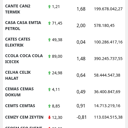
CANTE CAN2
1,21
1,68
199.678.042,27
TERMIK
CASA CASA EMTIA
71,45
2,00
578.180,45
PETROL
CATES CATES
49,38
0,04
100.286.417,16
ELEKTRIK
CCOLA COCA COLA
89,00
1,48
390.245.737,55
ICECEK
CELHA CELIK
24,98
0,64
58.444.547,38
HALAT
CEMAS CEMAS
4,11
0,49
36.400.847,69
DOKUM
0,91
CEMTS CEMTAS
14.713.219,16
8,85
-0,81
CEMZY CEM ZEYTIN
113.034.515,38
12,30