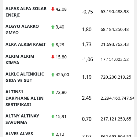
ALFAS ALFA SOLAR
42,08
-0,75
63.190.488,98
ENERJI
ALGYO ALARKO
3,40
1,80
68.184.250,48
GMYO
1,73
ALKA ALKIM KAGIT
21.693.762,43
8,23
ALKIM ALKIM
15,80
-1,06
17.151.003,52
KIMYA
ALKLC ALTINKILIC
425,00
1,19
720.200.219,25
GIDA VE SUT
ALTINS1
72,80
2,45
DARPHANE ALTIN
2.294.160.747,94
SERTIFIKASI
ALTNY ALTINAY
15,91
0,70
217.121.259,65
SAVUNMA
ALVES ALVES
2,12
7,07
862.693.604,57