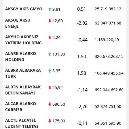
0,51
AKSGY AKIS GMYO
25.719.982,12
9,81
AKSUE AKSU
42,60
-2,92
62.947.071,68
ENERJI
AKYHO AKDENIZ
2,24
-0,44
1.189.420,49
YATIRIM HOLDING
ALARK ALARKO
101,80
1,50
320.678.263,15
HOLDING
ALBRK ALBARAKA
8,35
1,58
106.449.455,94
TURK
ALBTN ALBAYRAK
25,92
-1,14
692.044.692,60
BETON SANAYI
ALCAR ALARKO
686,50
-2,76
52.374.751,50
CARRIER
ALCTL ALCATEL
175,00
-0,11
54.351.595,90
LUCENT TELETAS