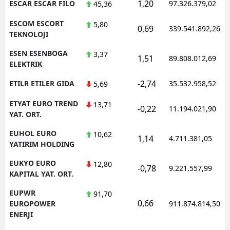
1,20
ESCAR ESCAR FILO
97.326.379,02
45,36
ESCOM ESCORT
5,80
0,69
339.541.892,26
TEKNOLOJI
ESEN ESENBOGA
3,37
1,51
89.808.012,69
ELEKTRIK
-2,74
ETILR ETILER GIDA
35.532.958,52
5,69
ETYAT EURO TREND
13,71
-0,22
11.194.021,90
YAT. ORT.
EUHOL EURO
10,62
1,14
4.711.381,05
YATIRIM HOLDING
EUKYO EURO
12,80
-0,78
9.221.557,99
KAPITAL YAT. ORT.
EUPWR
91,70
0,66
EUROPOWER
911.874.814,50
ENERJI