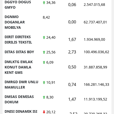
DGGYO DOGUS
34,36
0,06
2.547.015,68
GMYO
DGNMO
8,42
0,00
DOGANLAR
62.737.407,01
MOBILYA
DIRIT DIRITEKS
24,40
1,67
1.934.969,00
DIRILIS TEKSTIL
2,73
DITAS DITAS BDY
100.496.036,62
25,56
DMLKTG EMLAK
6,09
0,50
KONUT DAMLA
31.887.858,99
KENT GMS
DMRGD DMR UNLU
10,91
0,74
166.281.146,33
MAMULLER
DMSAS DEMISAS
8,30
1,47
11.913.199,52
DOKUM
DNISI DINAMIK ISI
20,12
-2,52
20.720.268,32