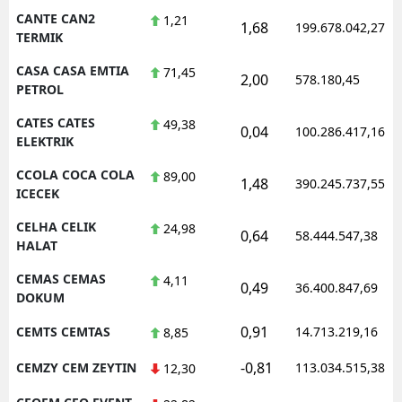
CANTE CAN2
1,21
1,68
199.678.042,27
TERMIK
CASA CASA EMTIA
71,45
2,00
578.180,45
PETROL
CATES CATES
49,38
0,04
100.286.417,16
ELEKTRIK
CCOLA COCA COLA
89,00
1,48
390.245.737,55
ICECEK
CELHA CELIK
24,98
0,64
58.444.547,38
HALAT
CEMAS CEMAS
4,11
0,49
36.400.847,69
DOKUM
0,91
CEMTS CEMTAS
14.713.219,16
8,85
-0,81
CEMZY CEM ZEYTIN
113.034.515,38
12,30