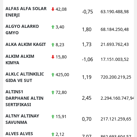
ALFAS ALFA SOLAR
42,08
-0,75
63.190.488,98
ENERJI
ALGYO ALARKO
3,40
1,80
68.184.250,48
GMYO
1,73
ALKA ALKIM KAGIT
21.693.762,43
8,23
ALKIM ALKIM
15,80
-1,06
17.151.003,52
KIMYA
ALKLC ALTINKILIC
425,00
1,19
720.200.219,25
GIDA VE SUT
ALTINS1
72,80
2,45
DARPHANE ALTIN
2.294.160.747,94
SERTIFIKASI
ALTNY ALTINAY
15,91
0,70
217.121.259,65
SAVUNMA
ALVES ALVES
2,12
7,07
862.693.604,57