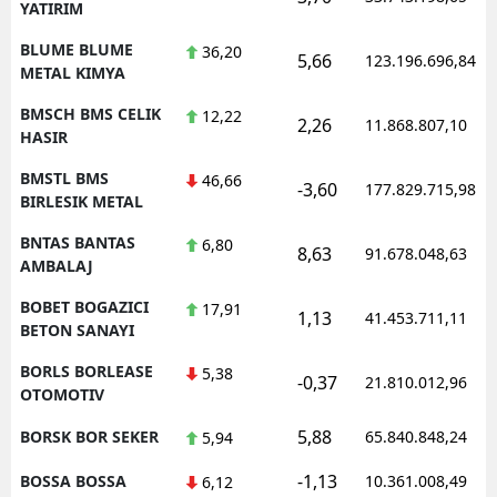
YATIRIM
BLUME BLUME
36,20
5,66
123.196.696,84
METAL KIMYA
BMSCH BMS CELIK
12,22
2,26
11.868.807,10
HASIR
BMSTL BMS
46,66
-3,60
177.829.715,98
BIRLESIK METAL
BNTAS BANTAS
6,80
8,63
91.678.048,63
AMBALAJ
BOBET BOGAZICI
17,91
1,13
41.453.711,11
BETON SANAYI
BORLS BORLEASE
5,38
-0,37
21.810.012,96
OTOMOTIV
5,88
BORSK BOR SEKER
65.840.848,24
5,94
-1,13
BOSSA BOSSA
10.361.008,49
6,12