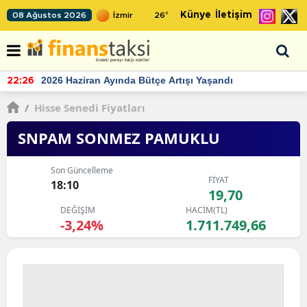
Künye
İletişim
08 Ağustos 2026
26
°
TCMB'nin rezervlerinde artan momentum devam ediyor
22:24
/
Hisse Senedi Fiyatları
SNPAM SONMEZ PAMUKLU
Son Güncelleme
FİYAT
18:10
19,70
DEĞİŞİM
HACİM(TL)
-3,24%
1.711.749,66