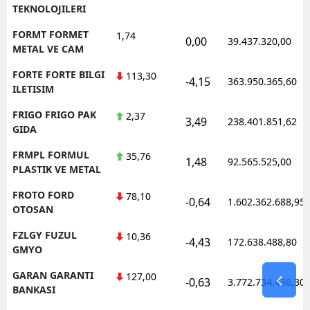
TEKNOLOJILERI
FORMT FORMET
1,74
0,00
39.437.320,00
METAL VE CAM
FORTE FORTE BILGI
113,30
-4,15
363.950.365,60
ILETISIM
FRIGO FRIGO PAK
2,37
3,49
238.401.851,62
GIDA
FRMPL FORMUL
35,76
1,48
92.565.525,00
PLASTIK VE METAL
FROTO FORD
78,10
-0,64
1.602.362.688,95
OTOSAN
FZLGY FUZUL
10,36
-4,43
172.638.488,80
GMYO
GARAN GARANTI
127,00
-0,63
3.772.734.436,30
BANKASI