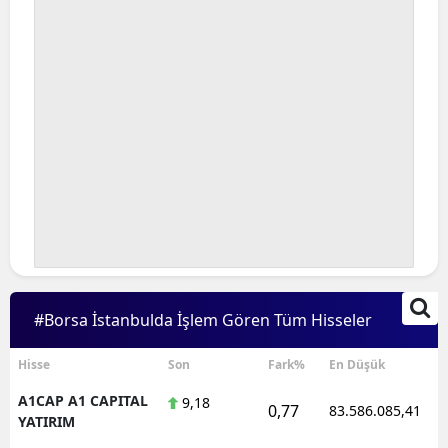
#Borsa İstanbulda İşlem Gören Tüm Hisseler
Hisse
Son
Fark%
En Düşük
A1CAP A1 CAPITAL
9,18
0,77
83.586.085,41
YATIRIM