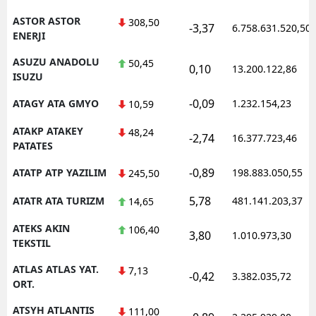
ASTOR ASTOR
308,50
-3,37
6.758.631.520,50
ENERJI
ASUZU ANADOLU
50,45
0,10
13.200.122,86
ISUZU
-0,09
ATAGY ATA GMYO
1.232.154,23
10,59
ATAKP ATAKEY
48,24
-2,74
16.377.723,46
PATATES
-0,89
ATATP ATP YAZILIM
198.883.050,55
245,50
5,78
ATATR ATA TURIZM
481.141.203,37
14,65
ATEKS AKIN
106,40
3,80
1.010.973,30
TEKSTIL
ATLAS ATLAS YAT.
7,13
-0,42
3.382.035,72
ORT.
ATSYH ATLANTIS
111,00