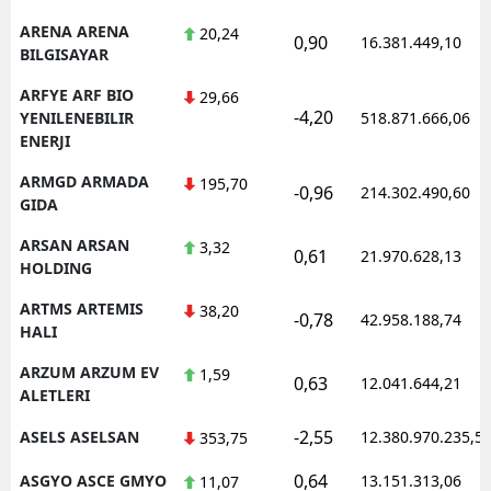
ARENA ARENA
20,24
0,90
16.381.449,10
BILGISAYAR
ARFYE ARF BIO
29,66
-4,20
YENILENEBILIR
518.871.666,06
ENERJI
ARMGD ARMADA
195,70
-0,96
214.302.490,60
GIDA
ARSAN ARSAN
3,32
0,61
21.970.628,13
HOLDING
ARTMS ARTEMIS
38,20
-0,78
42.958.188,74
HALI
ARZUM ARZUM EV
1,59
0,63
12.041.644,21
ALETLERI
-2,55
ASELS ASELSAN
12.380.970.235,5
353,75
0,64
ASGYO ASCE GMYO
13.151.313,06
11,07