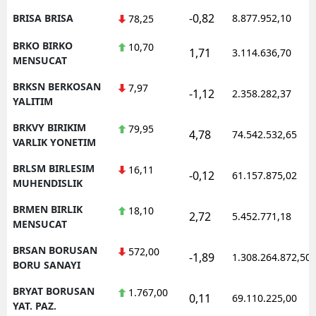
-0,82
BRISA BRISA
8.877.952,10
78,25
BRKO BIRKO
10,70
1,71
3.114.636,70
MENSUCAT
BRKSN BERKOSAN
7,97
-1,12
2.358.282,37
YALITIM
BRKVY BIRIKIM
79,95
4,78
74.542.532,65
VARLIK YONETIM
BRLSM BIRLESIM
16,11
-0,12
61.157.875,02
MUHENDISLIK
BRMEN BIRLIK
18,10
2,72
5.452.771,18
MENSUCAT
BRSAN BORUSAN
572,00
-1,89
1.308.264.872,50
BORU SANAYI
BRYAT BORUSAN
1.767,00
0,11
69.110.225,00
YAT. PAZ.