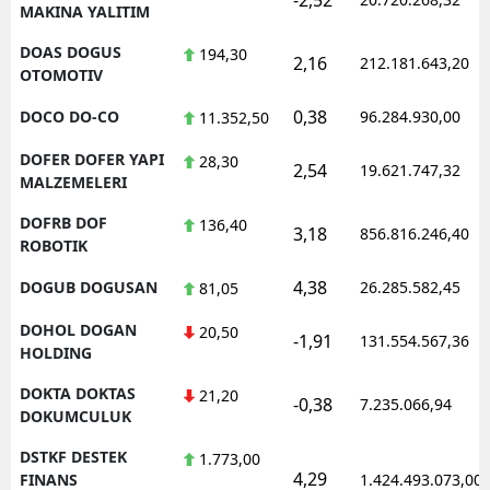
MAKINA YALITIM
DOAS DOGUS
194,30
2,16
212.181.643,20
OTOMOTIV
0,38
DOCO DO-CO
96.284.930,00
11.352,50
DOFER DOFER YAPI
28,30
2,54
19.621.747,32
MALZEMELERI
DOFRB DOF
136,40
3,18
856.816.246,40
ROBOTIK
4,38
DOGUB DOGUSAN
26.285.582,45
81,05
DOHOL DOGAN
20,50
-1,91
131.554.567,36
HOLDING
DOKTA DOKTAS
21,20
-0,38
7.235.066,94
DOKUMCULUK
DSTKF DESTEK
1.773,00
4,29
FINANS
1.424.493.073,00