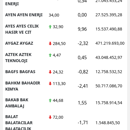
0,34
21.045.453,24
ENERJI
0,00
AYEN AYEN ENERJI
27.525.395,28
34,00
AYES AYES CELIK
32,90
9,96
15.537.490,88
HASIR VE CIT
-2,32
AYGAZ AYGAZ
471.219.693,00
284,50
AZTEK AZTEK
4,47
0,45
43.048.452,97
TEKNOLOJI
-0,82
BAGFS BAGFAS
12.758.532,52
24,32
BAHKM BAHADIR
113,30
-2,41
50.717.086,70
KIMYA
BAKAB BAK
44,68
1,55
15.758.914,54
AMBALAJ
BALAT
72,00
-1,71
BALATACILAR
1.548.845,50
BALATACILIK