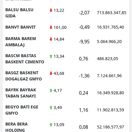
BALSU BALSU
13,22
-2,07
713.863.347,85
GIDA
-0,49
BANVT BANVIT
16.931.765,40
161,00
BARMA BAREM
14,84
-9,95
5.064.966,20
AMBALAJ
BASCM BASTAS
13,34
0,76
486.823,05
BASKENT CIMENTO
BASGZ BASKENT
43,68
-1,36
7.124.661,96
DOGALGAZ GMYO
BAYRK BAYRAK
4,17
0,24
16.349.928,80
TABAN SANAYI
BEGYO BATI EGE
3,49
1,16
11.902.813,59
GMYO
BERA BERA
13,09
0,08
52.186.577,97
HOLDING