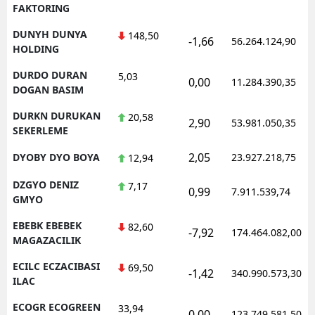
FAKTORING
DUNYH DUNYA
148,50
-1,66
56.264.124,90
HOLDING
DURDO DURAN
5,03
0,00
11.284.390,35
DOGAN BASIM
DURKN DURUKAN
20,58
2,90
53.981.050,35
SEKERLEME
2,05
DYOBY DYO BOYA
23.927.218,75
12,94
DZGYO DENIZ
7,17
0,99
7.911.539,74
GMYO
EBEBK EBEBEK
82,60
-7,92
174.464.082,00
MAGAZACILIK
ECILC ECZACIBASI
69,50
-1,42
340.990.573,30
ILAC
ECOGR ECOGREEN
33,94
0,00
123.749.581,50