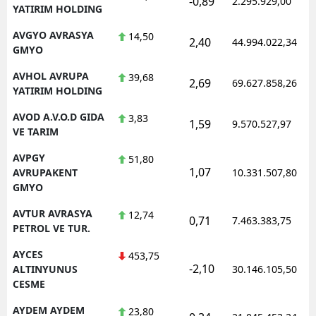
-0,89
2.295.929,00
YATIRIM HOLDING
AVGYO AVRASYA
14,50
2,40
44.994.022,34
GMYO
AVHOL AVRUPA
39,68
2,69
69.627.858,26
YATIRIM HOLDING
AVOD A.V.O.D GIDA
3,83
1,59
9.570.527,97
VE TARIM
AVPGY
51,80
1,07
AVRUPAKENT
10.331.507,80
GMYO
AVTUR AVRASYA
12,74
0,71
7.463.383,75
PETROL VE TUR.
AYCES
453,75
-2,10
ALTINYUNUS
30.146.105,50
CESME
AYDEM AYDEM
23,80