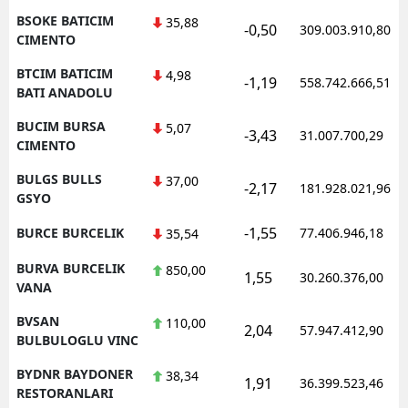
BSOKE BATICIM
35,88
-0,50
309.003.910,80
CIMENTO
BTCIM BATICIM
4,98
-1,19
558.742.666,51
BATI ANADOLU
BUCIM BURSA
5,07
-3,43
31.007.700,29
CIMENTO
BULGS BULLS
37,00
-2,17
181.928.021,96
GSYO
-1,55
BURCE BURCELIK
77.406.946,18
35,54
BURVA BURCELIK
850,00
1,55
30.260.376,00
VANA
BVSAN
110,00
2,04
57.947.412,90
BULBULOGLU VINC
BYDNR BAYDONER
38,34
1,91
36.399.523,46
RESTORANLARI