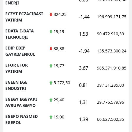
ENERJI
ECZYT ECZACIBASI
324,25
-1,44
196.999.171,75
YATIRIM
EDATA E-DATA
19,19
1,53
90.472.910,39
TEKNOLOJI
EDIP EDIP
38,38
-1,94
135.573.300,24
GAYRIMENKUL
EFOR EFOR
19,77
3,67
985.371.910,85
YATIRIM
EGEEN EGE
5.272,50
0,81
39.131.285,00
ENDUSTRI
EGEGY EGEYAPI
29,40
1,31
29.776.579,96
AVRUPA GMYO
EGEPO NASMED
19,00
1,39
66.627.502,35
EGEPOL