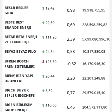
BESLR BESLER
12,42
0,98
19.918.755,95
GIDA
BESTE BEST
29,30
0,69
228.598.259,82
BRANDS ENERJI
BETAE BETA ENERJI
111,20
2,39
5.699.080.996,10
VE TEKNOLOJI
0,58
BEYAZ BEYAZ FILO
10.817.880,08
24,34
BFREN BOSCH
125,80
-0,32
16.170.946,30
FREN SISTEMLERI
BIENY BIEN YAPI
20,44
2,20
22.201.248,88
URUNLERI
BIGCH BUYUK
6,52
0,77
29.579.015,40
SEFLER BIGCHEFS
BIGEN BIRLESIM
110,60
6,45
204.572.111,80
GRUP ENERJI