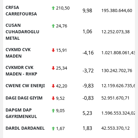
CRFSA
210,50
9,98
195.380.644,60
CARREFOURSA
CUSAN
24,76
1,06
CUHADAROGLU
12.252.073,38
METAL
CVKMD CVK
15,91
-4,16
1.021.808.061,43
MADEN
CVKMDR CVK
25,34
-3,72
130.242.702,76
MADEN - RHKP
-9,83
CWENE CW ENERJI
12.159.626.735,6
42,20
-0,83
DAGI DAGI GIYIM
52.951.670,71
9,52
DAPGM DAP
9,05
5,23
1.596.553.324,02
GAYRIMENKUL
1,83
DARDL DARDANEL
42.553.370,12
1,67