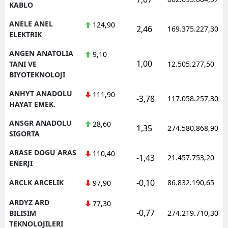
KABLO
ANELE ANEL
124,90
2,46
169.375.227,30
ELEKTRIK
ANGEN ANATOLIA
9,10
1,00
TANI VE
12.505.277,50
BIYOTEKNOLOJI
ANHYT ANADOLU
111,90
-3,78
117.058.257,30
HAYAT EMEK.
ANSGR ANADOLU
28,60
1,35
274.580.868,90
SIGORTA
ARASE DOGU ARAS
110,40
-1,43
21.457.753,20
ENERJI
-0,10
ARCLK ARCELIK
86.832.190,65
97,90
ARDYZ ARD
77,30
-0,77
BILISIM
274.219.710,30
TEKNOLOJILERI