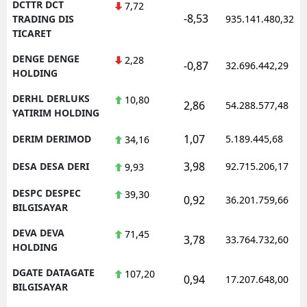
DCTTR DCT
7,72
-8,53
TRADING DIS
935.141.480,32
TICARET
DENGE DENGE
2,28
-0,87
32.696.442,29
HOLDING
DERHL DERLUKS
10,80
2,86
54.288.577,48
YATIRIM HOLDING
1,07
DERIM DERIMOD
5.189.445,68
34,16
3,98
DESA DESA DERI
92.715.206,17
9,93
DESPC DESPEC
39,30
0,92
36.201.759,66
BILGISAYAR
DEVA DEVA
71,45
3,78
33.764.732,60
HOLDING
DGATE DATAGATE
107,20
0,94
17.207.648,00
BILGISAYAR