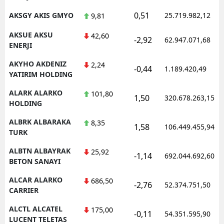
0,51
AKSGY AKIS GMYO
25.719.982,12
9,81
AKSUE AKSU
42,60
-2,92
62.947.071,68
ENERJI
AKYHO AKDENIZ
2,24
-0,44
1.189.420,49
YATIRIM HOLDING
ALARK ALARKO
101,80
1,50
320.678.263,15
HOLDING
ALBRK ALBARAKA
8,35
1,58
106.449.455,94
TURK
ALBTN ALBAYRAK
25,92
-1,14
692.044.692,60
BETON SANAYI
ALCAR ALARKO
686,50
-2,76
52.374.751,50
CARRIER
ALCTL ALCATEL
175,00
-0,11
54.351.595,90
LUCENT TELETAS