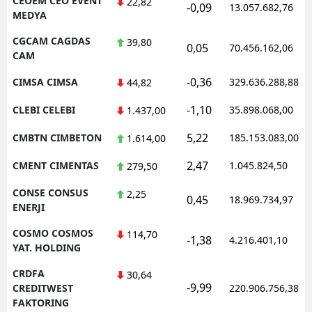
CEOEM CEO EVENT
22,82
-0,09
13.057.682,76
MEDYA
CGCAM CAGDAS
39,80
0,05
70.456.162,06
CAM
-0,36
CIMSA CIMSA
329.636.288,88
44,82
-1,10
CLEBI CELEBI
35.898.068,00
1.437,00
5,22
CMBTN CIMBETON
185.153.083,00
1.614,00
2,47
CMENT CIMENTAS
1.045.824,50
279,50
CONSE CONSUS
2,25
0,45
18.969.734,97
ENERJI
COSMO COSMOS
114,70
-1,38
4.216.401,10
YAT. HOLDING
CRDFA
30,64
-9,99
CREDITWEST
220.906.756,38
FAKTORING