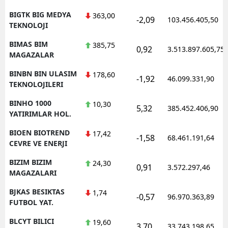
BIGTK BIG MEDYA
363,00
-2,09
103.456.405,50
TEKNOLOJI
BIMAS BIM
385,75
0,92
3.513.897.605,75
MAGAZALAR
BINBN BIN ULASIM
178,60
-1,92
46.099.331,90
TEKNOLOJILERI
BINHO 1000
10,30
5,32
385.452.406,90
YATIRIMLAR HOL.
BIOEN BIOTREND
17,42
-1,58
68.461.191,64
CEVRE VE ENERJI
BIZIM BIZIM
24,30
0,91
3.572.297,46
MAGAZALARI
BJKAS BESIKTAS
1,74
-0,57
96.970.363,89
FUTBOL YAT.
BLCYT BILICI
19,60
3,70
33.743.198,65