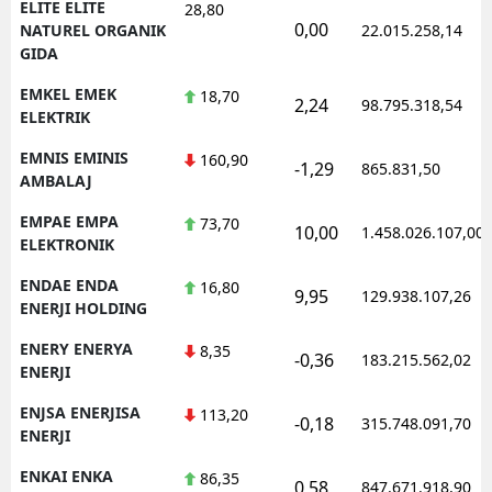
ELITE ELITE
28,80
0,00
NATUREL ORGANIK
22.015.258,14
GIDA
EMKEL EMEK
18,70
2,24
98.795.318,54
ELEKTRIK
EMNIS EMINIS
160,90
-1,29
865.831,50
AMBALAJ
EMPAE EMPA
73,70
10,00
1.458.026.107,00
ELEKTRONIK
ENDAE ENDA
16,80
9,95
129.938.107,26
ENERJI HOLDING
ENERY ENERYA
8,35
-0,36
183.215.562,02
ENERJI
ENJSA ENERJISA
113,20
-0,18
315.748.091,70
ENERJI
ENKAI ENKA
86,35
0,58
847.671.918,90