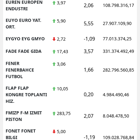
EUREN EUROPEN
3,97
2,06
108.798.316,17
ENDUSTRI
EUYO EURO YAT.
5,90
5,55
27.907.109,90
ORT.
-1,09
EYGYO EYG GMYO
77.013.374,25
2,72
3,57
FADE FADE GIDA
331.374.492,49
17,43
FENER
3,06
1,66
FENERBAHCE
282.796.560,85
FUTBOL
FLAP FLAP
10,05
0,20
KONGRE TOPLANTI
4.984.490,46
HIZ.
FMIZP F-M IZMIT
283,75
2,07
8.048.478,50
PISTON
FONET FONET
5,00
-1,19
BILGI
109.028.768,84