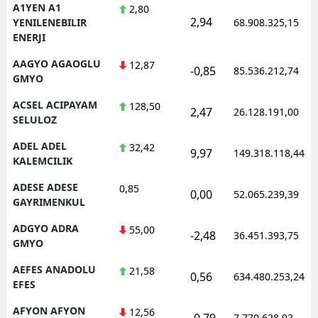
A1YEN A1
2,80
2,94
YENILENEBILIR
68.908.325,15
ENERJI
AAGYO AGAOGLU
12,87
-0,85
85.536.212,74
GMYO
ACSEL ACIPAYAM
128,50
2,47
26.128.191,00
SELULOZ
ADEL ADEL
32,42
9,97
149.318.118,44
KALEMCILIK
ADESE ADESE
0,85
0,00
52.065.239,39
GAYRIMENKUL
ADGYO ADRA
55,00
-2,48
36.451.393,75
GMYO
AEFES ANADOLU
21,58
0,56
634.480.253,24
EFES
AFYON AFYON
12,56
-0,79
7.770.628,92