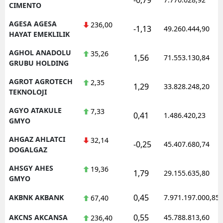
CIMENTO
AGESA AGESA
236,00
-1,13
49.260.444,90
HAYAT EMEKLILIK
AGHOL ANADOLU
35,26
1,56
71.553.130,84
GRUBU HOLDING
AGROT AGROTECH
2,35
1,29
33.828.248,20
TEKNOLOJI
AGYO ATAKULE
7,33
0,41
1.486.420,23
GMYO
AHGAZ AHLATCI
32,14
-0,25
45.407.680,74
DOGALGAZ
AHSGY AHES
19,36
1,79
29.155.635,80
GMYO
0,45
AKBNK AKBANK
7.971.197.000,85
67,40
0,55
AKCNS AKCANSA
45.788.813,60
236,40