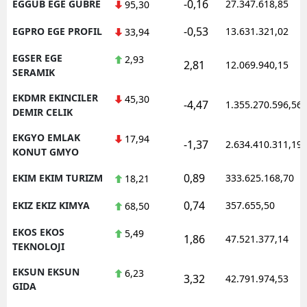
-0,16
EGGUB EGE GUBRE
27.347.618,85
95,30
-0,53
EGPRO EGE PROFIL
13.631.321,02
33,94
EGSER EGE
2,93
2,81
12.069.940,15
SERAMIK
EKDMR EKINCILER
45,30
-4,47
1.355.270.596,56
DEMIR CELIK
EKGYO EMLAK
17,94
-1,37
2.634.410.311,19
KONUT GMYO
0,89
EKIM EKIM TURIZM
333.625.168,70
18,21
0,74
EKIZ EKIZ KIMYA
357.655,50
68,50
EKOS EKOS
5,49
1,86
47.521.377,14
TEKNOLOJI
EKSUN EKSUN
6,23
3,32
42.791.974,53
GIDA