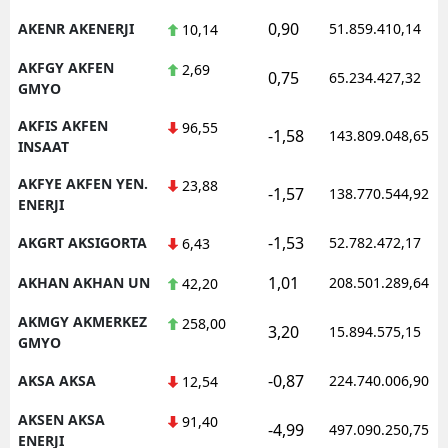
0,90
AKENR AKENERJI
51.859.410,14
10,14
AKFGY AKFEN
2,69
0,75
65.234.427,32
GMYO
AKFIS AKFEN
96,55
-1,58
143.809.048,65
INSAAT
AKFYE AKFEN YEN.
23,88
-1,57
138.770.544,92
ENERJI
-1,53
AKGRT AKSIGORTA
52.782.472,17
6,43
1,01
AKHAN AKHAN UN
208.501.289,64
42,20
AKMGY AKMERKEZ
258,00
3,20
15.894.575,15
GMYO
-0,87
AKSA AKSA
224.740.006,90
12,54
AKSEN AKSA
91,40
-4,99
497.090.250,75
ENERJI