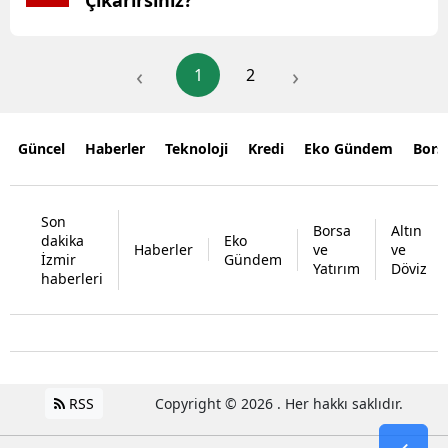
‹
›
1
2
Güncel
Haberler
Teknoloji
Kredi
Eko Gündem
Bors
Son
Borsa
Altın
dakika
Eko
Haberler
ve
ve
İzmir
Gündem
Yatırım
Döviz
haberleri
RSS
Copyright © 2026 . Her hakkı saklıdır.