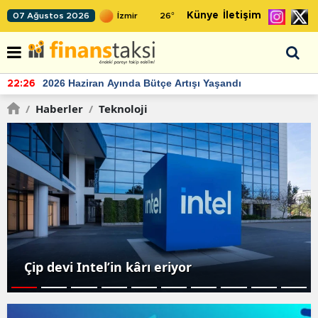
Künye
İletişim
07 Ağustos 2026
26
°
2026 Haziran Ayında Bütçe Artışı Yaşandı
22:26
/
Haberler
/
Teknoloji
Çip devi Intel’in kârı eriyor