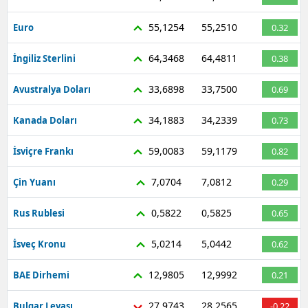
55,1254
55,2510
Euro
0.32
64,3468
64,4811
İngiliz Sterlini
0.38
33,6898
33,7500
Avustralya Doları
0.69
34,1883
34,2339
Kanada Doları
0.73
59,0083
59,1179
İsviçre Frankı
0.82
7,0704
7,0812
Çin Yuanı
0.29
0,5822
0,5825
Rus Rublesi
0.65
5,0214
5,0442
İsveç Kronu
0.62
12,9805
12,9992
BAE Dirhemi
0.21
27,9743
28,2565
Bulgar Levası
-0.22