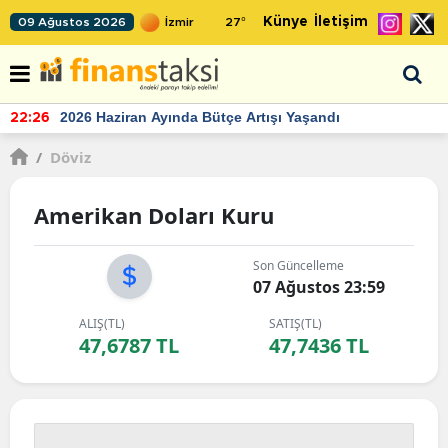
Künye
İletişim
09 Ağustos 2026
27
°
2026 Haziran Ayında Bütçe Artışı Yaşandı
22:26
/
Döviz
Amerikan Doları Kuru
Son Güncelleme
07 Ağustos 23:59
ALIŞ(TL)
SATIŞ(TL)
47,6787 TL
47,7436 TL