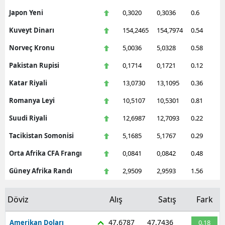
Japon Yeni
0,3020
0,3036
0.6
Kuveyt Dinarı
154,2465
154,7974
0.54
Norveç Kronu
5,0036
5,0328
0.58
Pakistan Rupisi
0,1714
0,1721
0.12
Katar Riyali
13,0730
13,1095
0.36
Romanya Leyi
10,5107
10,5301
0.81
Suudi Riyali
12,6987
12,7093
0.22
Tacikistan Somonisi
5,1685
5,1767
0.29
Orta Afrika CFA Frangı
0,0841
0,0842
0.48
Güney Afrika Randı
2,9509
2,9593
1.56
Döviz
Alış
Satış
Fark
47,6787
47,7436
Amerikan Doları
0.18