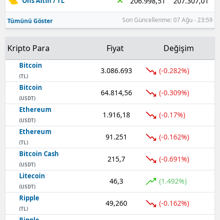
207.307,01
206.998,51
Ons Altın / TL
Son Güncellenme: 07 Ağu - 23:59
Tümünü Göster
Kripto Para
Fiyat
Değişim
Bitcoin
3.086.693
(-0.282%)
(TL)
Bitcoin
64.814,56
(-0.309%)
(USDT)
Ethereum
1.916,18
(-0.17%)
(USDT)
Ethereum
91.251
(-0.162%)
(TL)
Bitcoin Cash
215,7
(-0.691%)
(USDT)
Litecoin
46,3
(1.492%)
(USDT)
Ripple
49,260
(-0.162%)
(TL)
Ripple