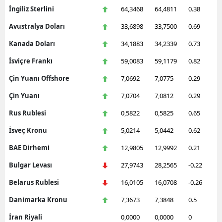
İngiliz Sterlini
64,3468
64,4811
0.38
Avustralya Doları
33,6898
33,7500
0.69
Kanada Doları
34,1883
34,2339
0.73
İsviçre Frankı
59,0083
59,1179
0.82
Çin Yuanı Offshore
7,0692
7,0775
0.29
Çin Yuanı
7,0704
7,0812
0.29
Rus Rublesi
0,5822
0,5825
0.65
İsveç Kronu
5,0214
5,0442
0.62
BAE Dirhemi
12,9805
12,9992
0.21
Bulgar Levası
27,9743
28,2565
-0.22
Belarus Rublesi
16,0105
16,0708
-0.26
Danimarka Kronu
7,3673
7,3848
0.5
İran Riyali
0,0000
0,0000
0