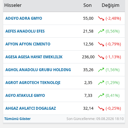
Hisseler
Son
Değişim
55,00
(-2,48%)
ADGYO ADRA GMYO
21,58
(0,56%)
AEFES ANADOLU EFES
12,56
(-0,79%)
AFYON AFYON CIMENTO
236,00
(-1,13%)
AGESA AGESA HAYAT EMEKLILIK
35,26
(1,56%)
AGHOL ANADOLU GRUBU HOLDING
2,35
(1,29%)
AGROT AGROTECH TEKNOLOJI
7,33
(0,41%)
AGYO ATAKULE GMYO
32,14
(-0,25%)
AHGAZ AHLATCI DOGALGAZ
Tümünü Göster
Son Güncellenme: 09.08.2026 18:10