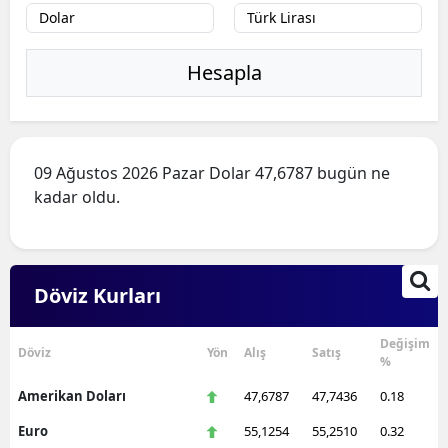
Hesapla
09 Ağustos 2026 Pazar Dolar 47,6787 bugün ne
kadar oldu.
Döviz Kurları
Değişim
Döviz
Yön
Alış
Satış
%
Amerikan Doları
47,6787
47,7436
0.18
Euro
55,1254
55,2510
0.32