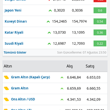
0,3020
0,3036
Japon Yeni
0.6
154,2465
154,7974
Kuveyt Dinarı
0.54
13,0730
13,1095
Katar Riyali
0.36
12,6987
12,7093
Suudi Riyali
0.22
Tümünü Göster
Son Güncellenme: 07 Ağustos 23:50
Altın
Alış
Satış
6.653,03
6.646,84
Gram Altın (Kapalı Çarşı)
6.660,55
6.659,69
Gram Altın
4.342,09
4.341,53
Ons Altın / USD