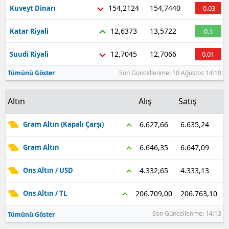
154,2124
154,7440
Kuveyt Dinarı
-0.03
12,6373
13,5722
Katar Riyali
0.1
12,7045
12,7066
Suudi Riyali
0.01
Tümünü Göster
Son Güncellenme: 10 Ağustos 14:10
Altın
Alış
Satış
6.635,24
6.627,66
Gram Altın (Kapalı Çarşı)
6.647,09
6.646,35
Gram Altın
4.333,13
4.332,65
Ons Altın / USD
206.763,10
206.709,00
Ons Altın / TL
Son Güncellenme: 14:13
Tümünü Göster