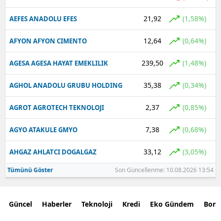
21,92
(1,58%)
AEFES ANADOLU EFES
12,64
(0,64%)
AFYON AFYON CIMENTO
239,50
(1,48%)
AGESA AGESA HAYAT EMEKLILIK
35,38
(0,34%)
AGHOL ANADOLU GRUBU HOLDING
2,37
(0,85%)
AGROT AGROTECH TEKNOLOJI
7,38
(0,68%)
AGYO ATAKULE GMYO
33,12
(3,05%)
AHGAZ AHLATCI DOGALGAZ
Tümünü Göster
Son Güncellenme: 10.08.2026 13:54
Güncel
Haberler
Teknoloji
Kredi
Eko Gündem
Bors