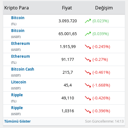
Kripto Para
Fiyat
Değişim
Bitcoin
3.093.720
(0.023%)
(TL)
Bitcoin
65.001,65
(0.039%)
(USDT)
Ethereum
1.915,99
(-0.245%)
(USDT)
Ethereum
91.177
(-0.27%)
(TL)
Bitcoin Cash
215,7
(-0.461%)
(USDT)
Litecoin
45,4
(-1.668%)
(USDT)
Ripple
49,110
(-0.426%)
(TL)
Ripple
1,0316
(-0.396%)
(USDT)
Tümünü Göster
Son Güncellenme: 14:13