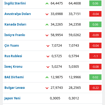
64,4475
64,4608
İngiliz Sterlini
0.06
33,6988
33,7151
Avustralya Doları
-0.04
34,2265
34,2358
Kanada Doları
0.06
58,9954
59,0262
İsviçre Frankı
-0.09
7,0724
7,0743
Çin Yuanı
-0.04
0,5725
0,5794
Rus Rublesi
-1.1
5,0274
5,0305
İsveç Kronu
-0.08
12,9875
12,9966
BAE Dirhemi
0.02
27,9743
28,2565
Bulgar Levası
-0.22
0,3005
0,3012
Japon Yeni
-0.66