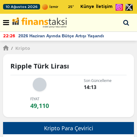
Künye
İletişim
10 Ağustos 2026
25
°
2026 Haziran Ayında Bütçe Artışı Yaşandı
22:26
/
Kripto
Ripple Türk Lirası
Son Güncelleme
14:13
FİYAT
49,110
Kripto Para Çevirici