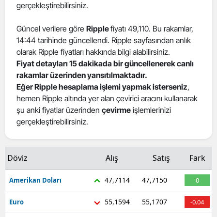
gerçekleştirebilirsiniz.
Güncel verilere göre
Ripple
fiyatı 49,110. Bu rakamlar,
14:44 tarihinde güncellendi. Ripple sayfasından anlık
olarak Ripple fiyatları hakkında bilgi alabilirsiniz.
Fiyat detayları 15 dakikada bir güncellenerek canlı
rakamlar üzerinden yansıtılmaktadır.
Eğer Ripple hesaplama işlemi yapmak isterseniz
,
hemen Ripple altında yer alan çevirici aracını kullanarak
şu anki fiyatlar üzerinden
çevirme
işlemlerinizi
gerçekleştirebilirsiniz.
Döviz
Alış
Satış
Fark
47,7114
47,7150
Amerikan Doları
0
55,1594
55,1707
Euro
-0.04