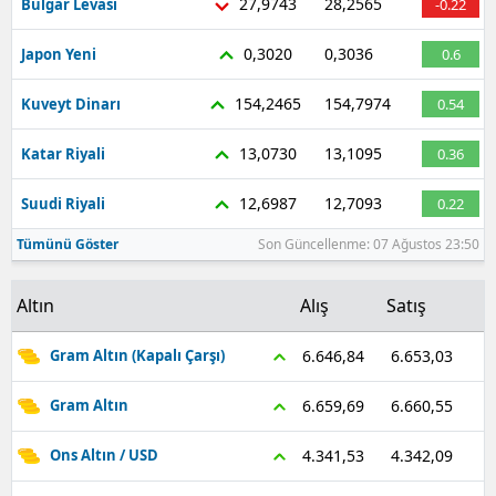
27,9743
28,2565
Bulgar Levası
-0.22
0,3020
0,3036
Japon Yeni
0.6
154,2465
154,7974
Kuveyt Dinarı
0.54
13,0730
13,1095
Katar Riyali
0.36
12,6987
12,7093
Suudi Riyali
0.22
Tümünü Göster
Son Güncellenme: 07 Ağustos 23:50
Altın
Alış
Satış
6.653,03
6.646,84
Gram Altın (Kapalı Çarşı)
6.660,55
6.659,69
Gram Altın
4.342,09
4.341,53
Ons Altın / USD