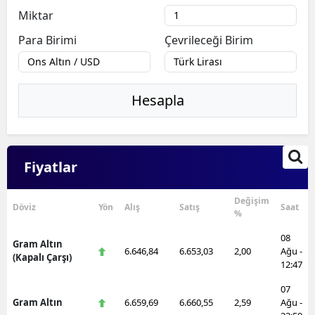
Miktar
Para Birimi
Çevrileceği Birim
Hesapla
Fiyatlar
Değişim
Döviz
Yön
Alış
Satış
Saat
%
08
Gram Altın
6.646,84
6.653,03
2,00
Ağu -
(Kapalı Çarşı)
12:47
07
Gram Altın
6.659,69
6.660,55
2,59
Ağu -