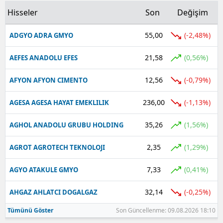
Hisseler
Son
Değişim
55,00
(-2,48%)
ADGYO ADRA GMYO
21,58
(0,56%)
AEFES ANADOLU EFES
12,56
(-0,79%)
AFYON AFYON CIMENTO
236,00
(-1,13%)
AGESA AGESA HAYAT EMEKLILIK
35,26
(1,56%)
AGHOL ANADOLU GRUBU HOLDING
2,35
(1,29%)
AGROT AGROTECH TEKNOLOJI
7,33
(0,41%)
AGYO ATAKULE GMYO
32,14
(-0,25%)
AHGAZ AHLATCI DOGALGAZ
Tümünü Göster
Son Güncellenme: 09.08.2026 18:10