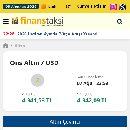
Künye
İletişim
09 Ağustos 2026
27
°
2026 Haziran Ayında Bütçe Artışı Yaşandı
22:26
/
Altın
Ons Altın / USD
Son Güncelleme
07 Ağu - 23:59
ALIŞ(TL)
SATIŞ(TL)
4.341,53 TL
4.342,09 TL
Altın Çevirici