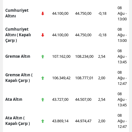
08
Cumhuriyet
44.100,00
44.750,00
-0,18
Ağu -
Altını
13:00
Cumhuriyet
08
Altını ( Kapalı
44.100,00
44.750,00
-0,18
Ağu -
Çarşı )
13:00
08
Gremse Altın
107.162,00
108.234,00
2,54
Ağu -
13:45
08
Gremse Altın (
106.349,42
108.777,01
2,00
Ağu -
Kapalı Çarşı )
12:47
08
Ata Altın
43.727,00
44.507,00
2,54
Ağu -
13:45
08
Ata Altın (
43.869,14
44.974,47
2,00
Ağu -
Kapalı Çarşı )
12:47