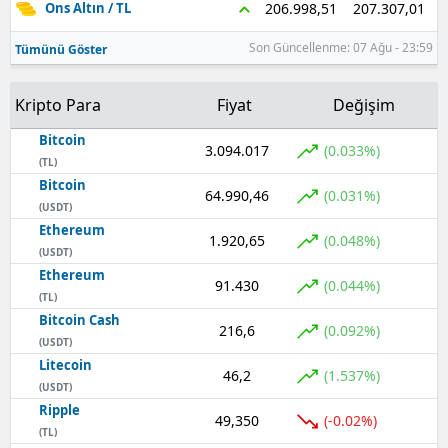
207.307,01
206.998,51
Ons Altın / TL
Son Güncellenme: 07 Ağu - 23:59
Tümünü Göster
Kripto Para
Fiyat
Değişim
Bitcoin
3.094.017
(0.033%)
(TL)
Bitcoin
64.990,46
(0.031%)
(USDT)
Ethereum
1.920,65
(0.048%)
(USDT)
Ethereum
91.430
(0.044%)
(TL)
Bitcoin Cash
216,6
(0.092%)
(USDT)
Litecoin
46,2
(1.537%)
(USDT)
Ripple
49,350
(-0.02%)
(TL)