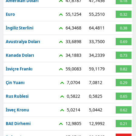
47,6787
47,7436
Amerikan Doları
0.18
55,1254
55,2510
Euro
0.32
64,3468
64,4811
İngiliz Sterlini
0.38
33,6898
33,7500
Avustralya Doları
0.69
34,1883
34,2339
Kanada Doları
0.73
59,0083
59,1179
İsviçre Frankı
0.82
7,0704
7,0812
Çin Yuanı
0.29
0,5822
0,5825
Rus Rublesi
0.65
5,0214
5,0442
İsveç Kronu
0.62
12,9805
12,9992
BAE Dirhemi
0.21