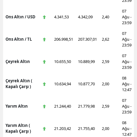
23:59
07
Ons Altın / USD
4.341,53
4.342,09
2,40
Ağu -
23:59
07
Ons Altın / TL
206.998,51
207.307,01
2,62
Ağu -
23:59
07
Çeyrek Altın
10.655,50
10.889,99
2,59
Ağu -
23:59
08
Çeyrek Altın (
10.634,94
10.877,70
2,00
Ağu -
Kapalı Çarşı )
12:47
07
Yarım Altın
21.244,40
21.779,98
2,59
Ağu -
23:59
08
Yarım Altın (
21.203,42
21.755,40
2,00
Ağu -
Kapalı Çarşı )
12:47