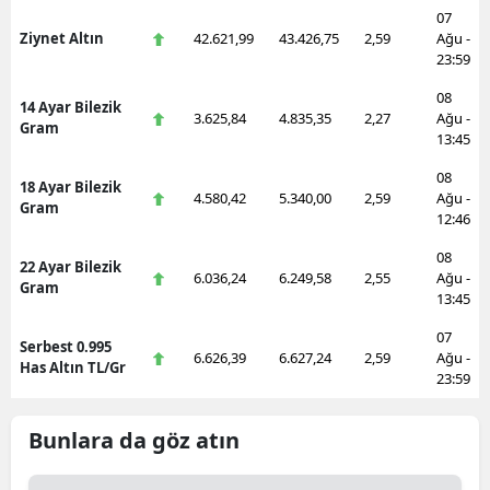
07
Ziynet Altın
42.621,99
43.426,75
2,59
Ağu -
23:59
08
14 Ayar Bilezik
3.625,84
4.835,35
2,27
Ağu -
Gram
13:45
08
18 Ayar Bilezik
4.580,42
5.340,00
2,59
Ağu -
Gram
12:46
08
22 Ayar Bilezik
6.036,24
6.249,58
2,55
Ağu -
Gram
13:45
07
Serbest 0.995
6.626,39
6.627,24
2,59
Ağu -
Has Altın TL/Gr
23:59
Bunlara da göz atın