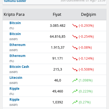
Son Güncellenme: 07 Ağu - 23:59
Tümünü Göster
Kripto Para
Fiyat
Değişim
Bitcoin
3.085.482
(-0.293%)
(TL)
Bitcoin
64.816,85
(-0.254%)
(USDT)
Ethereum
1.915,37
(-0.08%)
(USDT)
Ethereum
91.171
(-0.124%)
(TL)
Bitcoin Cash
215,3
(-0.508%)
(USDT)
Litecoin
46,0
(1.098%)
(USDT)
Ripple
49,460
(0.223%)
(TL)
Ripple
1,0392
(0.27%)
(USDT)