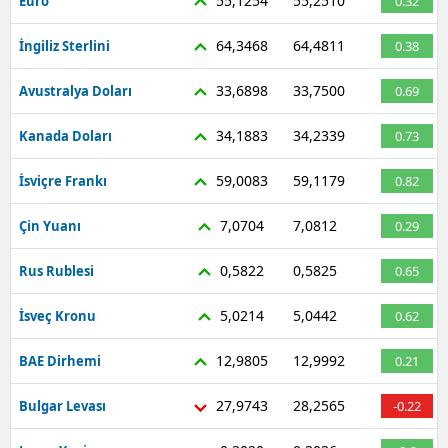
55,1254
55,2510
Euro
0.32
64,3468
64,4811
İngiliz Sterlini
0.38
33,6898
33,7500
Avustralya Doları
0.69
34,1883
34,2339
Kanada Doları
0.73
59,0083
59,1179
İsviçre Frankı
0.82
7,0704
7,0812
Çin Yuanı
0.29
0,5822
0,5825
Rus Rublesi
0.65
5,0214
5,0442
İsveç Kronu
0.62
12,9805
12,9992
BAE Dirhemi
0.21
27,9743
28,2565
Bulgar Levası
-0.22