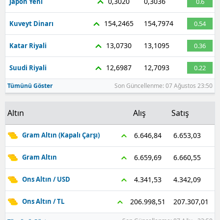
0,3020
0,3036
Japon Yeni
0.6
154,2465
154,7974
Kuveyt Dinarı
0.54
13,0730
13,1095
Katar Riyali
0.36
12,6987
12,7093
Suudi Riyali
0.22
Tümünü Göster
Son Güncellenme: 07 Ağustos 23:50
Altın
Alış
Satış
6.653,03
6.646,84
Gram Altın (Kapalı Çarşı)
6.660,55
6.659,69
Gram Altın
4.342,09
4.341,53
Ons Altın / USD
207.307,01
206.998,51
Ons Altın / TL