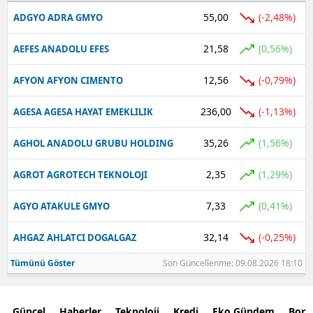
55,00
(-2,48%)
ADGYO ADRA GMYO
21,58
(0,56%)
AEFES ANADOLU EFES
12,56
(-0,79%)
AFYON AFYON CIMENTO
236,00
(-1,13%)
AGESA AGESA HAYAT EMEKLILIK
35,26
(1,56%)
AGHOL ANADOLU GRUBU HOLDING
2,35
(1,29%)
AGROT AGROTECH TEKNOLOJI
7,33
(0,41%)
AGYO ATAKULE GMYO
32,14
(-0,25%)
AHGAZ AHLATCI DOGALGAZ
Tümünü Göster
Son Güncellenme: 09.08.2026 18:10
Güncel
Haberler
Teknoloji
Kredi
Eko Gündem
Bors