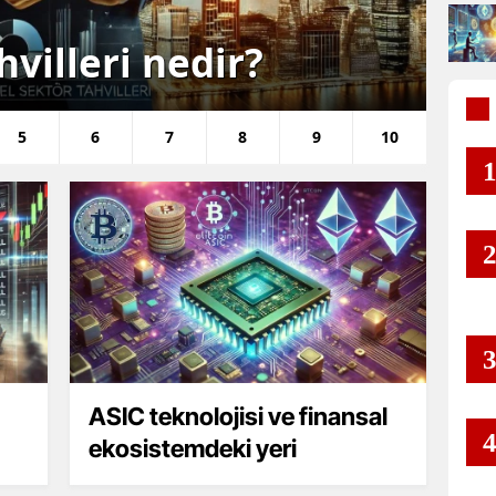
hvilleri nedir?
Ö
5
6
7
8
9
10
ASIC teknolojisi ve finansal
ekosistemdeki yeri