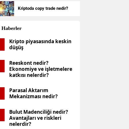
Kriptoda copy trade nedir?
denmiş sermaye nedir?
Haberler
Kripto piyasasında keskin
1
düşüş
Reeskont nedir?
2
Ekonomiye ve işletmelere
katkısı nelerdir?
Parasal Aktarım
3
Mekanizması nedir?
Bulut Madenciliği nedir?
4
Avantajları ve riskleri
nelerdir?