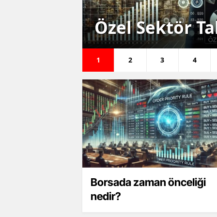
üş! 2.2
Özel Sektör Ta
1
2
3
4
Borsada zaman önceliği
nedir?