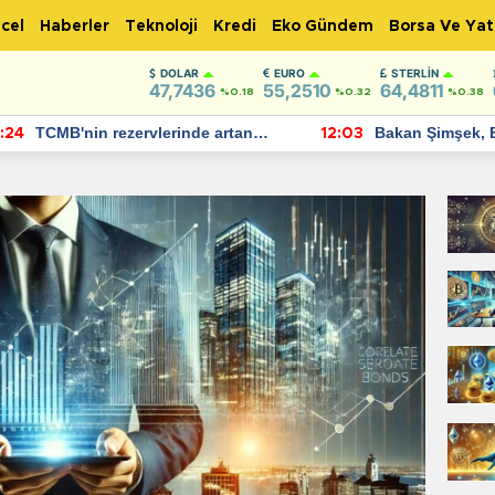
cel
Haberler
Teknoloji
Kredi
Eko Gündem
Borsa Ve Yat
DOLAR
EURO
STERLIN
47,7436
55,2510
64,4811
%0.18
%0.32
%0.38
TCMB'nin rezervlerinde artan
Bakan Şimşek, 
:24
12:03
momentum devam ediyor
için umut verici
bulundu