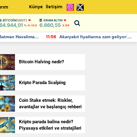
Künye
İletişim
ırım
BITCOIN
(USDT)
GRAM ALTIN
64.944,01
6.660,55
%-0.102
2,59
Batman Havalimanı
Akaryakıt fiyatlarına zam geliyor:
11:56
 açıklamalarda
Yeni tarih açıklandı
Bitcoin Halving nedir?
Kripto Parada Scalping
Coin Stake etmek: Riskler,
avantajlar ve başlangıç rehberi
Kripto parada balina nedir?
Piyasaya etkileri ve stratejileri