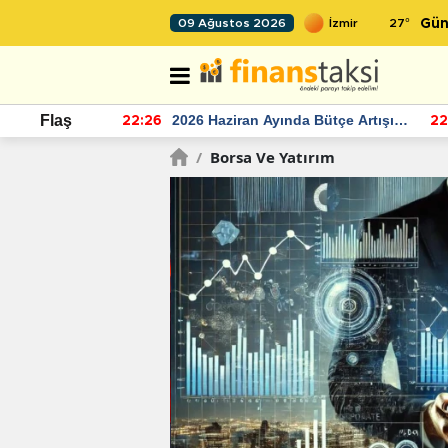
27
°
09 Ağustos 2026
Gün
r seviyesinin
2026 Haziran Ayında Bütçe Artışı
Flaş
22:26
22
Yaşandı
/
Borsa Ve Yatırım