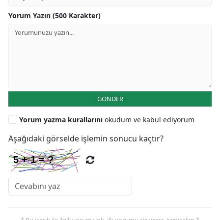
Yorum Yazın (500 Karakter)
GÖNDER
Yorum yazma kurallarını
okudum ve kabul ediyorum
Aşağıdaki görselde işlemin sonucu kaçtır?
* Bu içerik ile ilgili yorum yok, ilk yorumu siz yazın, tartışalım *