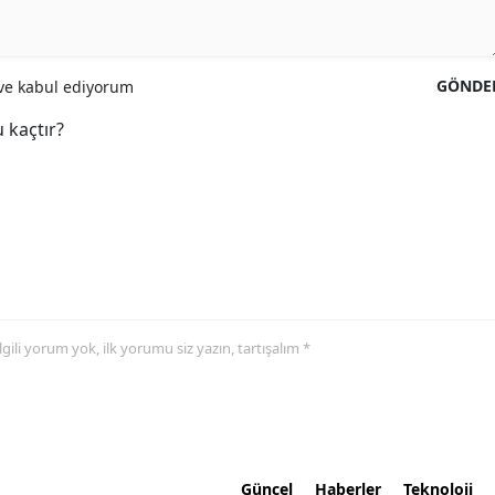
GÖNDE
e kabul ediyorum
 kaçtır?
 ilgili yorum yok, ilk yorumu siz yazın, tartışalım *
Güncel
Haberler
Teknoloji