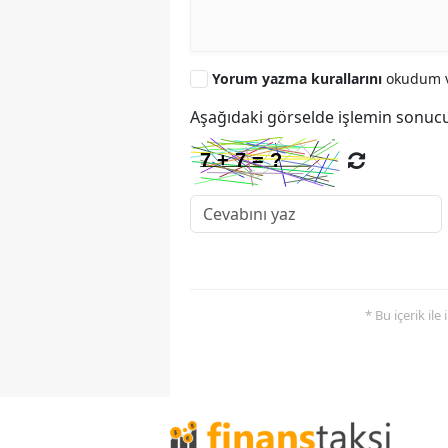
Yorum yazma kurallarını
okudum v
Aşağıdaki görselde işlemin sonucu
* Bu içerik ile