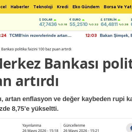
cel
Haberler
Teknoloji
Kredi
Eko Gündem
Borsa Ve Yat
DOLAR
EURO
STERLIN
47,7436
55,2510
64,4811
%0.18
%0.32
%0.38
TCMB'nin rezervlerinde artan
Bakan Şimşek, 
:24
12:03
momentum devam ediyor
için umut verici
bulundu
Bankası politika faizini 100 baz puan artırdı
erkez Bankası polit
n artırdı
 artan enflasyon ve değer kaybeden rupi karş
de 8,75’e yükseltti.
Yayınlanma
Güncellenme
26 Mayıs 2026 - 15:18
26 Mayıs 2026 - 15:21