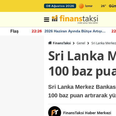
26
°
08 Ağustos 2026
Gün
r seviyesinin
2026 Haziran Ayında Bütçe Artışı
Flaş
22:26
22
Yaşandı
FinansTaksi
Genel
Sri Lanka Merkez 
Sri Lanka M
100 baz pua
Sri Lanka Merkez Bankası,
100 baz puan artırarak yüz
FinansTaksi Haber Merkezi