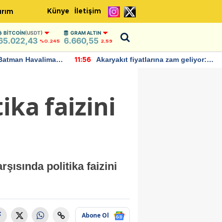
Künye
İletişim
ırım
BITCOIN
(USDT)
GRAM ALTIN
65.022,43
6.660,55
%0.245
2,59
Batman Havalimanı
Akaryakıt fiyatlarına zam geliyor:
11:56
 açıklamalarda
Yeni tarih açıklandı
ika faizini
ısında politika faizini
Abone Ol