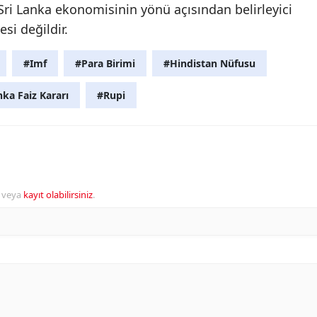
Sri Lanka ekonomisinin yönü açısından belirleyici
esi değildir.
#Imf
#Para Birimi
#Hindistan Nüfusu
nka Faiz Kararı
#Rupi
veya
kayıt olabilirsiniz
.