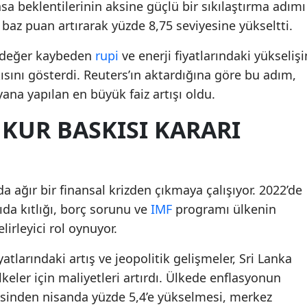
asa beklentilerinin aksine güçlü bir sıkılaştırma adımı
0 baz puan artırarak yüzde 8,75 seviyesine yükseltti.
 değer kaybeden
rupi
ve enerji fiyatlarındaki yükselişi
ısını gösterdi. Reuters’ın aktardığına göre bu adım,
ana yapılan en büyük faiz artışı oldu.
KUR BASKISI KARARI
da ağır bir finansal krizden çıkmaya çalışıyor. 2022’de
gıda kıtlığı, borç sorunu ve
IMF
programı ülkenin
rleyici rol oynuyor.
tlarındaki artış ve jeopolitik gelişmeler, Sri Lanka
lkeler için maliyetleri artırdı. Ülkede enflasyonun
esinden nisanda yüzde 5,4’e yükselmesi, merkez