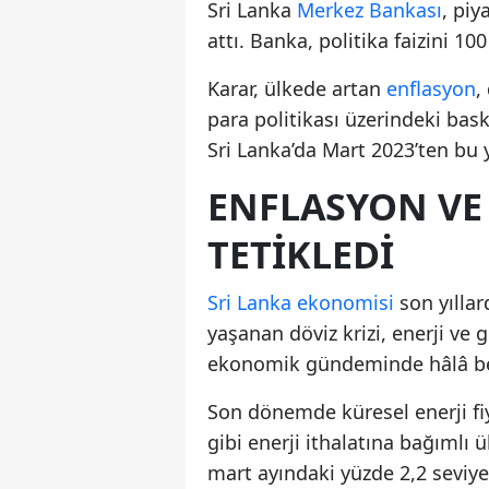
Sri Lanka
Merkez Bankası
, piy
attı. Banka, politika faizini 10
Karar, ülkede artan
enflasyon
,
para politikası üzerindeki bask
Sri Lanka’da Mart 2023’ten bu y
ENFLASYON VE 
TETIKLEDI
Sri Lanka ekonomisi
son yıllar
yaşanan döviz krizi, enerji ve 
ekonomik gündeminde hâlâ beli
Son dönemde küresel enerji fiya
gibi enerji ithalatına bağımlı ü
mart ayındaki yüzde 2,2 seviy