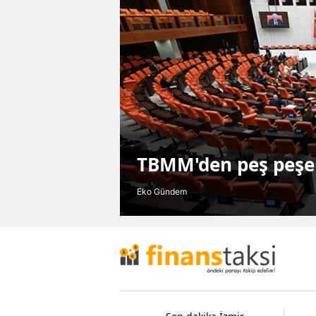
TBMM'den peş peşe k
Eko Gündem