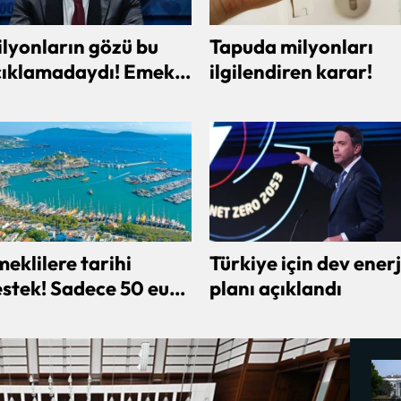
lyonların gözü bu
Tapuda milyonları
ıklamadaydı! Emekli
ilgilendiren karar!
e memur zammı için
itik mesaj geldi
eklilere tarihi
Türkiye için dev enerj
stek! Sadece 50 euro
planı açıklandı
eyenler tatil
apabilecek