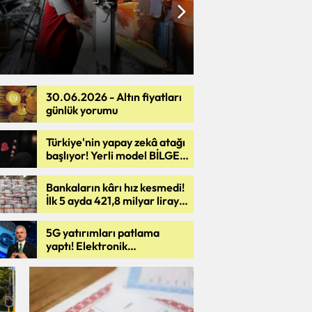
22:30
30.06.2026 - Altın fiyatları
günlük yorumu
coin, 65 bin dolar seviyesinin 
Türkiye'nin yapay zekâ atağı
başlıyor! Yerli model BİLGE
tü...
milyonlarla buluşmaya
hazırlanıyor
Bankaların kârı hız kesmedi!
İlk 5 ayda 421,8 milyar lirayı
aştı
5G yatırımları patlama
yaptı! Elektronik
haberleşmede 263 milyar
liralık tarihi rekor