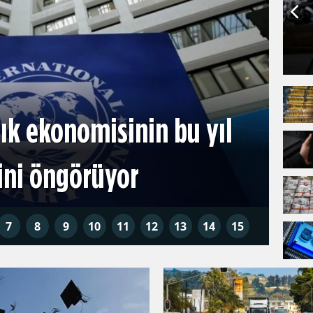
Finans
llık ekonomisinin bu yıl
Bit
ini öngörüyor
düş
7
8
9
10
11
12
13
14
15