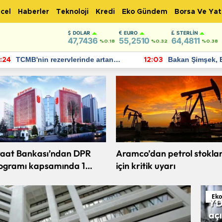
cel
Haberler
Teknoloji
Kredi
Eko Gündem
Borsa Ve Yat
DOLAR
EURO
STERLIN
47,7436
55,2510
64,4811
%0.18
%0.32
%0.38
rinde artan
Bakan Şimşek, Batman Havalimanı
12:03
 ediyor
için umut verici açıklamalarda
bulundu
raat Bankası’ndan DPR
Aramco’dan petrol stoklar
ogramı kapsamında 1
için kritik uyarı
lyar dolarlık finansman
Eko Gündem
Ek
ralık
Vergi denetiminde yapay zeka
YD
a
dönemi: KAŞİF devrede
açı