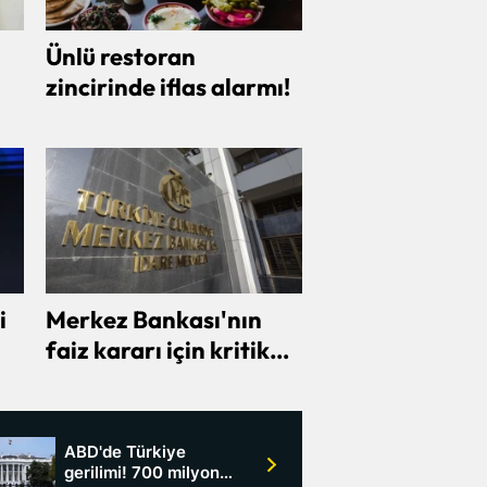
Ünlü restoran
zincirinde iflas alarmı!
i
Merkez Bankası'nın
faiz kararı için kritik
gün belli oldu
ABD'de Türkiye
gerilimi! 700 milyon