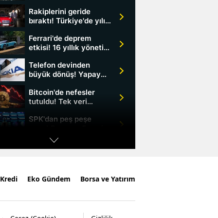
dolarlık askeri paket
Rakiplerini geride
Washington'u karıştırdı
bıraktı! Türkiye'de yılın
otomobili belli oldu
Ferrari'de deprem
etkisi! 16 yıllık yönetici
elektrikli model sonrası
Telefon devinden
ayrıldı
büyük dönüş! Yapay
zeka hamlesi hisseleri
Bitcoin'de nefesler
zirveye taşıdı
tutuldu! Tek veri
piyasada dengeleri
SPK'dan peş peşe
değiştirebilir
onay! Borsaya 5 yeni
halka arz geliyor
Ünlü maden suyuna
toplatma kararı!
'Tüketmeyin' uyarısı
Gümüşte sert satışlar
yapıldı
Kredi
Eko Gündem
Borsa ve Yatırım
sürüyor
Konut piyasasında yeni
dönem kapıda