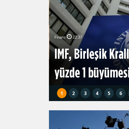
Finans
22:37
IMF, Birleşik Kra
analizi
yüzde 1 büyümes
1
2
3
4
5
6