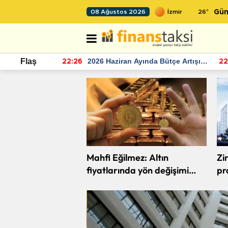
26
°
08 Ağustos 2026
Gün
2026 Haziran Ayında Bütçe Artışı
TCMB'nin rezervle
Flaş
26
22:24
Yaşandı
momentum devam
Mahfi Eğilmez: Altın
Zi
fiyatlarında yön değişimi
pr
beklentilerden
mi
kaynaklanıyor
Eko Gündem
Çiftçilere 226,7 milyon li
destek bugün hesaplard