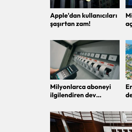
Apple'dan kullanıcıları
Mi
şaşırtan zam!
aç
v
kr
Milyonlarca aboneyi
Em
ilgilendiren dev
de
değişiklik!
öd
y