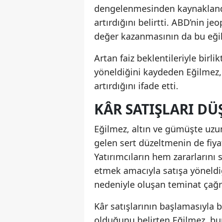
dengelenmesinden kaynaklandı
artırdığını belirtti. ABD’nin j
değer kazanmasının da bu eğil
Artan faiz beklentileriyle birli
yöneldiğini kaydeden Eğilmez,
artırdığını ifade etti.
KÂR SATIŞLARI D
Eğilmez, altın ve gümüşte uzu
gelen sert düzeltmenin de fiyat
Yatırımcıların hem zararlarını 
etmek amacıyla satışa yöneldiği
nedeniyle oluşan teminat çağrıl
Kâr satışlarının başlamasıyla b
olduğunu belirten Eğilmez, bu