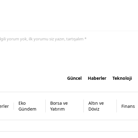
 ilgili yorum yok, ilk yorumu siz yazın, tartışalım *
Güncel
Haberler
Teknoloji
Eko
Borsa ve
Altın ve
rler
Finans
Gündem
Yatırım
Döviz