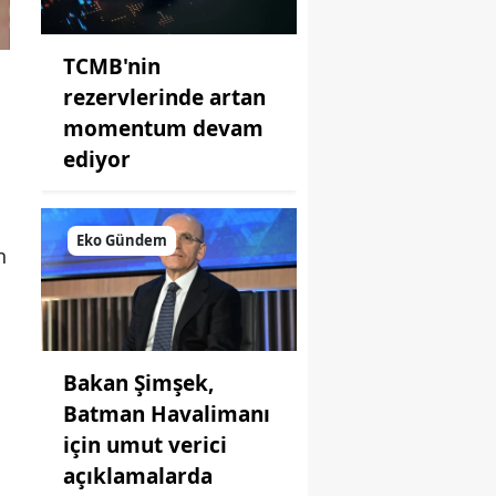
TCMB'nin
rezervlerinde artan
momentum devam
ediyor
Eko Gündem
n
Bakan Şimşek,
Batman Havalimanı
için umut verici
açıklamalarda