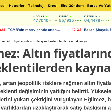
cel
Haberler
Teknoloji
Kredi
Eko Gündem
Borsa Ve Yat
DOLAR
EURO
STERLIN
47,7040
55,1935
64,4478
%0.15
%0.31
%0.39
TCMB'nin rezervlerinde artan
Bakan Şimşek, 
:24
12:03
momentum devam ediyor
için umut verici
bulundu
mez: Altın fiyatlarında yön değişimi beklentilerden kaynaklanıyor
ez: Altın fiyatları
eklentilerden kayna
artan jeopolitik risklere rağmen altın fiya
klenti değişiminin yattığını belirtti. Yüksele
ilerini yukarı çektiğini vurgulayan Eğilmez, 
 varlıklardan uzaklaştırarak satış baskısını ar