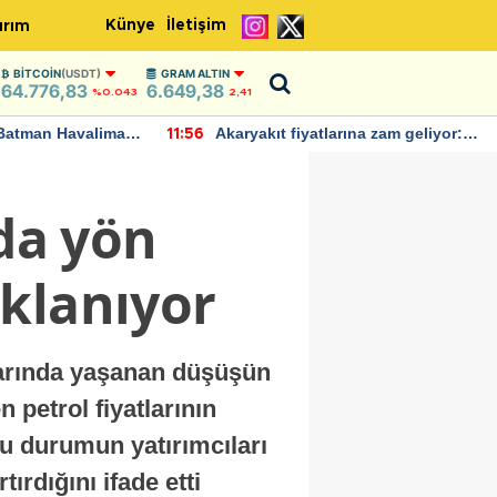
Künye
İletişim
ırım
BITCOIN
(USDT)
GRAM ALTIN
64.776,83
6.649,38
%0.043
2,41
Batman Havalimanı
Akaryakıt fiyatlarına zam geliyor:
11:56
 açıklamalarda
Yeni tarih açıklandı
nda yön
klanıyor
tlarında yaşanan düşüşün
n petrol fiyatlarının
bu durumun yatırımcıları
tırdığını ifade etti