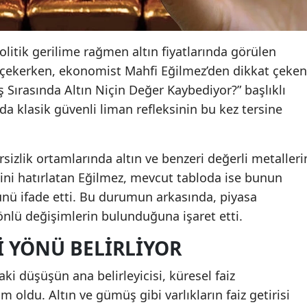
olitik gerilime rağmen altın fiyatlarında görülen
ni çekerken, ekonomist Mahfi Eğilmez’den dikkat çeken
aş Sırasında Altın Niçin Değer Kaybediyor?” başlıklı
a klasik güvenli liman refleksinin bu kez tersine
sizlik ortamlarında altın ve benzeri değerli metalleri
ini hatırlatan Eğilmez, mevcut tabloda ise bunun
ünü ifade etti. Bu durumun arkasında, piyasa
nlü değişimlerin bulunduğuna işaret etti.
I YÖNÜ BELIRLIYOR
aki düşüşün ana belirleyicisi, küresel faiz
 oldu. Altın ve gümüş gibi varlıkların faiz getirisi