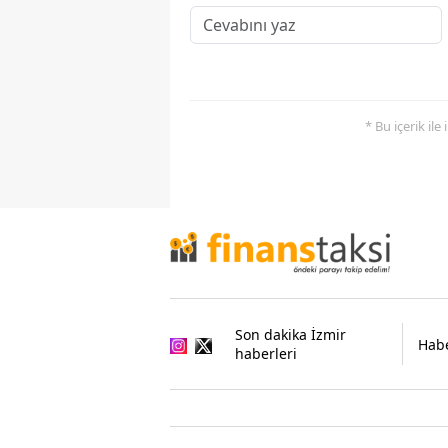
* Bu içerik ile
Son dakika İzmir
Habe
haberleri