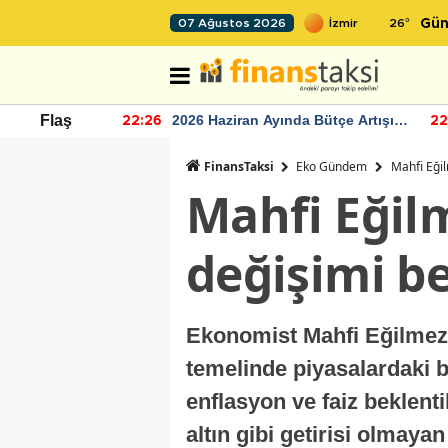
26
°
07 Ağustos 2026
Gün
r seviyesinin
2026 Haziran Ayında Bütçe Artışı
Flaş
22:26
22
Yaşandı
FinansTaksi
Eko Gündem
Mahfi Eğil
Mahfi Eğilm
değişimi b
Ekonomist Mahfi Eğilmez, 
temelinde piyasalardaki be
enflasyon ve faiz beklent
altın gibi getirisi olmayan