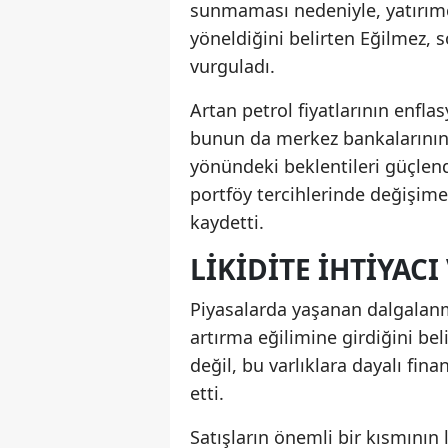
sunmaması nedeniyle, yatırımcı
yöneldiğini belirten Eğilmez
vurguladı.
Artan petrol fiyatlarının enfla
bunun da merkez bankalarının f
yönündeki beklentileri güçlendi
portföy tercihlerinde değişime 
kaydetti.
LIKIDITE IHTIYACI
Piyasalarda yaşanan dalgalanma 
artırma eğilimine girdiğini bel
değil, bu varlıklara dayalı fin
etti.
Satışların önemli bir kısmının 