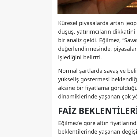
Küresel piyasalarda artan jeop
düşüş, yatırımcıların dikkati
bir analiz geldi. Eğilmez, “Sav
değerlendirmesinde, piyasalard
işlediğini belirtti.
Normal şartlarda savaş ve belir
yükseliş göstermesi beklendiğ
aksine bir fiyatlama görüldüğ
dinamiklerinde yaşanan çok yö
FAIZ BEKLENTILER
Eğilmez’e göre altın fiyatlarınd
beklentilerinde yaşanan değişim