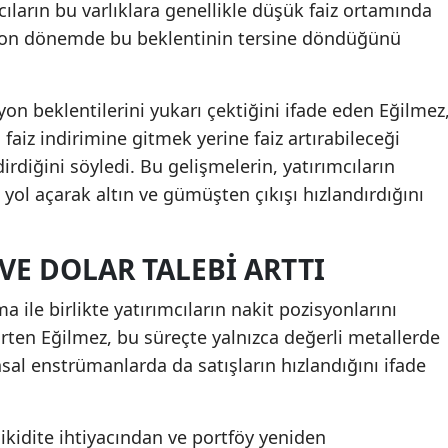
ların bu varlıklara genellikle düşük faiz ortamında
, son dönemde bu beklentinin tersine döndüğünü
syon beklentilerini yukarı çektiğini ifade eden Eğilmez
aiz indirimine gitmek yerine faiz artırabileceği
rdiğini söyledi. Bu gelişmelerin, yatırımcıların
yol açarak altın ve gümüşten çıkışı hızlandırdığını
 VE DOLAR TALEBI ARTTI
ile birlikte yatırımcıların nakit pozisyonlarını
irten Eğilmez, bu süreçte yalnızca değerli metallerde
ansal enstrümanlarda da satışların hızlandığını ifade
likidite ihtiyacından ve portföy yeniden