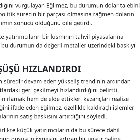
ğını vurgulayan Eğilmez, bu durumun dolar talebini
eopolitik sürecin bir parçası olmasına rağmen doların
imin sonucu olduğunu dile getirdi.
kte yatırımcıların bir kısmının tahvil piyasalarına
 bu durumun da değerli metaller üzerindeki baskıyı
ÜŞÜŞÜ HIZLANDIRDI
n süredir devam eden yükseliş trendinin ardından
lardaki geri çekilmeyi hızlandırdığını belirtti.
sınırlamak hem de elde ettikleri kazançları realize
ni ifade eden Eğilmez, özellikle kaldıraçlı işlemler
arının satış baskısını artırdığını söyledi.
irlikte küçük yatırımcıların da bu sürece dahil
nun düşüşün ivmesini artıran bir unsur haline