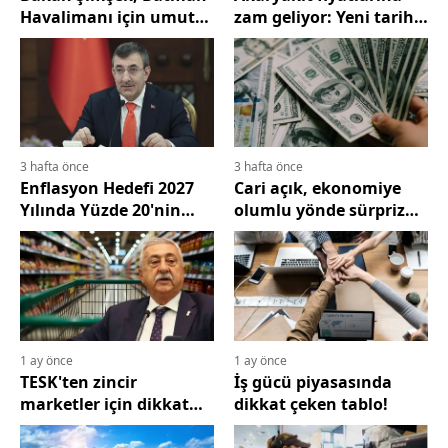
Havalimanı için umut
zam geliyor: Yeni tarih
verici açıklamalarda
açıklandı
bulundu
3 hafta önce
3 hafta önce
Enflasyon Hedefi 2027
Cari açık, ekonomiye
Yılında Yüzde 20'nin
olumlu yönde sürpriz
Altına İnecek!
yaparak azaldı
1 ay önce
1 ay önce
TESK'ten zincir
İş gücü piyasasında
marketler için dikkat
dikkat çeken tablo!
çeken çıkış