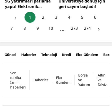
5G yatırımları patlama
Üniversiteye dönüş için
yaptı! Elektronik
geri sayım başladı!
haberleşmede 263
‹
1
2
3
4
5
6
milyar liralık tarihi
rekor
...
›
7
8
9
10
273
274
Güncel
Haberler
Teknoloji
Kredi
Eko Gündem
Bors
Son
Borsa
Altın
dakika
Eko
Haberler
ve
ve
İzmir
Gündem
Yatırım
Döviz
haberleri