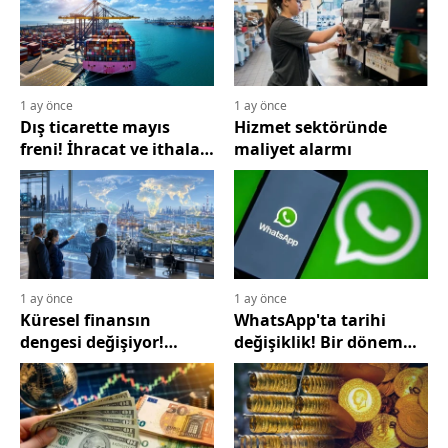
1 ay önce
1 ay önce
Dış ticarette mayıs
Hizmet sektöründe
freni! İhracat ve ithalat
maliyet alarmı
geriledi, dış açıkta
dikkat çeken düşüş
1 ay önce
1 ay önce
Küresel finansın
WhatsApp'ta tarihi
dengesi değişiyor!
değişiklik! Bir dönem
Merkez bankaları
sona eriyor
dolardan çıkış
hazırlığında