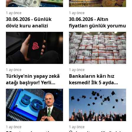
1 ay önce
1 ay önce
30.06.2026 - Günlük
30.06.2026 - Altın
döviz kuru analizi
fiyatları günlük yorumu
1 ay önce
1 ay önce
Türkiye'nin yapay zekâ
Bankaların kârı hız
atağı başlıyor! Yerli
kesmedi! İlk 5 ayda
model BİLGE
421,8 milyar lirayı aştı
milyonlarla buluşmaya
hazırlanıyor
1 ay önce
1 ay önce