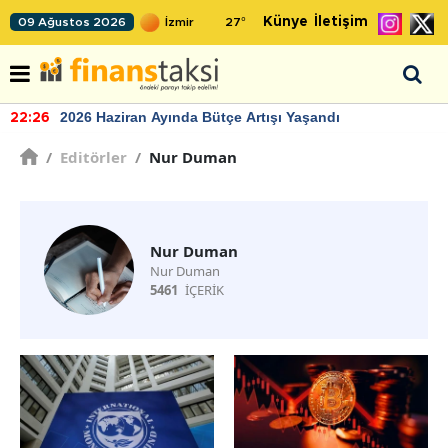
Künye
İletişim
09 Ağustos 2026
27
°
2026 Haziran Ayında Bütçe Artışı Yaşandı
22:26
/
Editörler
/
Nur Duman
Nur Duman
Nur Duman
5461
İÇERİK