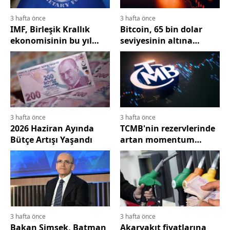
3 hafta önce
3 hafta önce
IMF, Birleşik Krallık
Bitcoin, 65 bin dolar
ekonomisinin bu yıl
seviyesinin altına
yüzde 1 büyümesini
düştü...
öngörüyor
3 hafta önce
3 hafta önce
2026 Haziran Ayında
TCMB'nin rezervlerinde
Bütçe Artışı Yaşandı
artan momentum
devam ediyor
3 hafta önce
3 hafta önce
Bakan Şimşek, Batman
Akaryakıt fiyatlarına