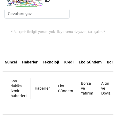
* Bu içerik ile ilgili yorum yok, ilk yorumu siz yazın, tartışalım *
Güncel
Haberler
Teknoloji
Kredi
Eko Gündem
Bors
Son
Borsa
Altın
dakika
Eko
Haberler
ve
ve
İzmir
Gündem
Yatırım
Döviz
haberleri