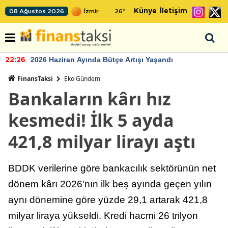
Künye
İletişim
08 Ağustos 2026
26
°
2026 Haziran Ayında Bütçe Artışı Yaşandı
22:26
FinansTaksi
Eko Gündem
Bankaların kârı hız
kesmedi! İlk 5 ayda
421,8 milyar lirayı aştı
BDDK verilerine göre bankacılık sektörünün net
dönem kârı 2026'nın ilk beş ayında geçen yılın
aynı dönemine göre yüzde 29,1 artarak 421,8
milyar liraya yükseldi. Kredi hacmi 26 trilyon