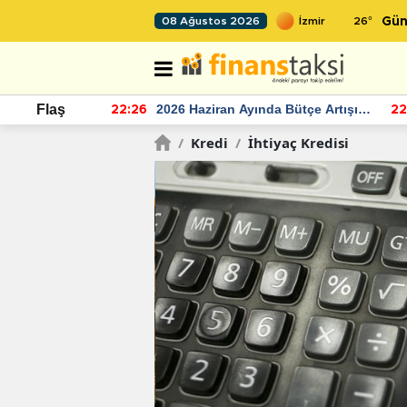
26
°
08 Ağustos 2026
Gün
r seviyesinin
2026 Haziran Ayında Bütçe Artışı
Flaş
22:26
22
Yaşandı
/
Kredi
/
İhtiyaç Kredisi