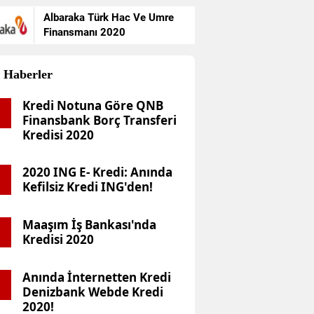
reken Belgeler ve Atılac
Albaraka Türk Hac Ve Umre
dımlar
Finansmanı 2020
Haberler
Kredi Notuna Göre QNB
1
Finansbank Borç Transferi
Kredisi 2020
2020 ING E- Kredi: Anında
2
Kefilsiz Kredi ING'den!
Maaşım İş Bankası'nda
3
Kredisi 2020
Anında İnternetten Kredi
4
Denizbank Webde Kredi
2020!