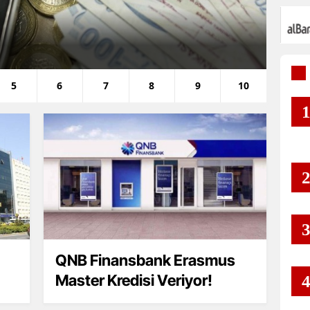
Ge
A
5
6
7
8
9
10
QNB Finansbank Erasmus
Master Kredisi Veriyor!