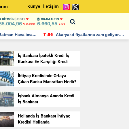
Künye
İletişim
ırım
BITCOIN
(USDT)
GRAM ALTIN
65.004,96
6.660,55
%0.998
2,59
Batman Havalimanı
Akaryakıt fiyatlarına zam geliyor:
11:56
 açıklamalarda
Yeni tarih açıklandı
İş Bankası İpotekli Kredi İş
Bankası Ev Karşılığı Kredi
İhtiyaç Kredisinde Ortaya
Çıkan Banka Masrafları Nedir?
İşbank Almanya Anında Kredi
İş Bankası
Hollanda İş Bankası İhtiyaç
tiyaç Kredisi Çekmek İçin
Kredisi Hollanda