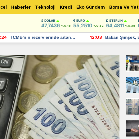
cel
Haberler
Teknoloji
Kredi
Eko Gündem
Borsa Ve Yat
DOLAR
EURO
STERLIN
47,7436
55,2510
64,4811
%0.18
%0.32
%0.38
TCMB'nin rezervlerinde artan
Bakan Şimşek, 
:24
12:03
momentum devam ediyor
için umut verici
bulundu
İh