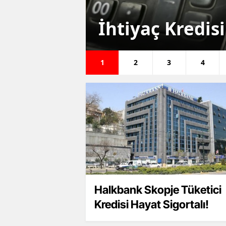
 İşbank
İhtiyaç Kredisi
1
2
3
4
Halkbank Skopje Tüketici
Kredisi Hayat Sigortalı!