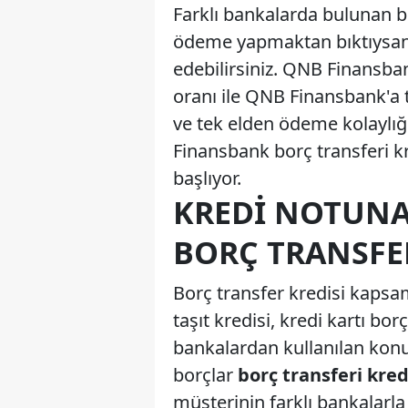
Farklı bankalarda bulunan bo
ödeme yapmaktan bıktıysanı
edebilirsiniz. QNB Finansban
oranı ile QNB Finansbank'a t
ve tek elden ödeme kolaylığ
Finansbank borç transferi kr
başlıyor.
KREDI NOTUNA
BORÇ TRANSFER
Borç transfer kredisi kapsa
taşıt kredisi, kredi kartı bo
bankalardan kullanılan konu
borçlar
borç transferi kred
müşterinin farklı bankalarl