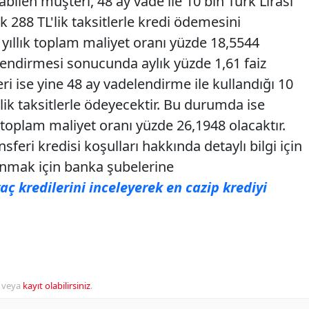
bilen müşteri, 48 ay vade ile 10 bin Türk Lirası
 288 TL'lik taksitlerle kredi ödemesini
n yıllık toplam maliyet oranı yüzde 18,5544
lendirmesi sonucunda aylık yüzde 1,61 faiz
i ise yine 48 ay vadelendirme ile kullandığı 10
L'lik taksitlerle ödeyecektir. Bu durumda ise
ık toplam maliyet oranı yüzde 26,1948 olacaktır.
feri kredisi koşulları hakkında detaylı bilgi için
nmak için banka şubelerine
yaç kredilerini inceleyerek en cazip krediyi
veya
kayıt olabilirsiniz
.