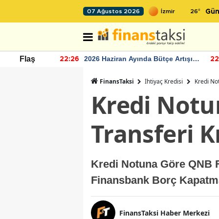
26
°
07 Ağustos 2026
Gün
r seviyesinin
2026 Haziran Ayında Bütçe Artışı
Flaş
22:26
22
Yaşandı
FinansTaksi
İhtiyaç Kredisi
Kredi No
Kredi Notu
Transferi K
Kredi Notuna Göre QNB F
Finansbank Borç Kapatma
FinansTaksi Haber Merkezi