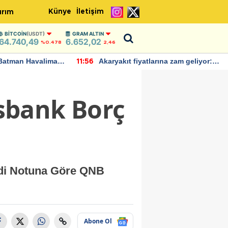
Künye
İletişim
ırım
BITCOIN
(USDT)
GRAM ALTIN
64.740,49
6.652,02
%0.478
2,46
Batman Havalimanı
Akaryakıt fiyatlarına zam geliyor:
11:56
 açıklamalarda
Yeni tarih açıklandı
sbank Borç
edi Notuna Göre QNB
Abone Ol