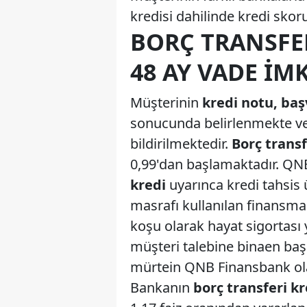
kredisi dahilinde kredi skor
BORÇ TRANSFE
48 AY VADE İM
Müşterinin
kredi notu, ba
sonucunda belirlenmekte ve
bildirilmektedir.
Borç transf
0,99'dan başlamaktadır. Q
kredi
uyarınca kredi tahsis 
masrafı kullanılan finansman
koşu olarak hayat sigortası 
müşteri talebine binaen başka
mürtein QNB Finansbank olac
Bankanın
borç transferi kr