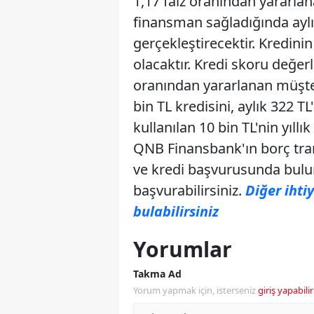
1,17 faiz oranından yararlana
finansman sağladığında aylık
gerçekleştirecektir. Kredini
olacaktır. Kredi skoru değer
oranından yararlanan müşter
bin TL kredisini, aylık 322 T
kullanılan 10 bin TL'nin yıll
QNB Finansbank'ın borç trans
ve kredi başvurusunda bulu
başvurabilirsiniz.
Diğer ihti
bulabilirsiniz
Yorumlar
Takma Ad
Yorum yapmak için, isterseniz
giriş yapabilir