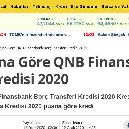
cel
Haberler
Teknoloji
Kredi
Eko Gündem
Borsa Ve Yat
DOLAR
EURO
STERLIN
47,7044
55,2150
64,4659
%0.15
%0.34
%0.41
TCMB'nin rezervlerinde artan
Bakan Şimşek, 
:24
12:03
momentum devam ediyor
için umut verici
bulundu
tuna Göre QNB Finansbank Borç Transferi Kredisi 2020
na Göre QNB Finan
redisi 2020
inansbank Borç Transferi Kredisi 2020 Kr
 Kredisi 2020 puana göre kredi
Yayınlanma
Güncellenme
12 Ocak 2020 - 02:30
12 Ocak 2020 - 14:36