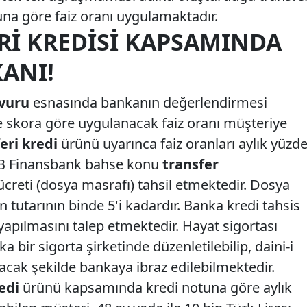
una göre faiz oranı uygulamaktadır.
RI KREDISI KAPSAMINDA
KANI!
şvuru
esnasında bankanın değerlendirmesi
 skora göre uygulanacak faiz oranı müşteriye
eri kredi
ürünü uyarınca faiz oranları aylık yüzd
NB Finansbank bahse konu
transfer
ücreti (dosya masrafı) tahsil etmektedir. Dosya
 tutarının binde 5'i kadardır. Banka kredi tahsis
yapılmasını talep etmektedir. Hayat sigortası
 bir sigorta şirketinde düzenletilebilip, daini-i
ak şekilde bankaya ibraz edilebilmektedir.
edi
ürünü kapsamında kredi notuna göre aylık