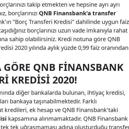
rçlarınızı takip etmekten ve hepsine ayrı ayrı
z, borçlarınızı
QNB Finansbank'a transfer
k'ın "Borç Transferi Kredisi" dahilinde uygun faiz
aşıdığınız borçlarınızı uzun vade imkanıyla rahat
ına sahip olabilirsiniz. Kredi notuna göre QNB
edisi 2020 yılında aylık yüzde 0,99 faiz oranından
 GÖRE QNB FINANSBANK
I KREDISI 2020!
mında diğer bankalarda bulunan, ihtiyaç kredisi,
rçları bankaya taşınabilmektedir. Farklı
t kredileri, ek hesap ve QNB Finansbank'taki
isi
kapsamına alınmamaktadır. QNB Finansbank
a tek tek uğraşmaması adına oluşturduğu transfe