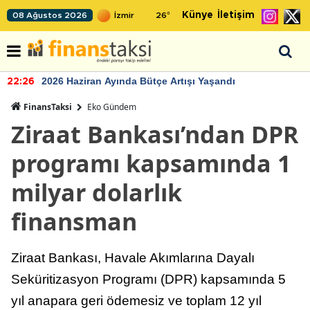
Künye
İletişim
08 Ağustos 2026
26
°
2026 Haziran Ayında Bütçe Artışı Yaşandı
22:26
FinansTaksi
Eko Gündem
Ziraat Bankası’ndan DPR
programı kapsamında 1
milyar dolarlık
finansman
Ziraat Bankası, Havale Akımlarına Dayalı
Seküritizasyon Programı (DPR) kapsamında 5
yıl anapara geri ödemesiz ve toplam 12 yıl