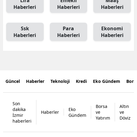
Lira
Emekli
Maaş
Haberleri
Haberleri
Haberleri
Ssk
Para
Ekonomi
Haberleri
Haberleri
Haberleri
Güncel
Haberler
Teknoloji
Kredi
Eko Gündem
Bors
Son
Borsa
Altın
dakika
Eko
Haberler
ve
ve
İzmir
Gündem
Yatırım
Döviz
haberleri