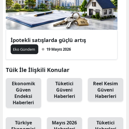
İpotekli satışlarda güçlü artış
Eko Gündem
19 Mayıs 2026
Tüik İle İlişkili Konular
Ekonomik
Tüketici
Reel Kesim
Güven
Güveni
Güveni
Endeksi
Haberleri
Haberleri
Haberleri
Türkiye
Mayıs 2026
Tüketici
Ekonomisi
Haberleri
Haberleri