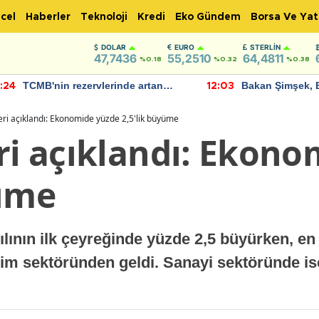
cel
Haberler
Teknoloji
Kredi
Eko Gündem
Borsa Ve Yat
DOLAR
EURO
STERLIN
47,7436
55,2510
64,4811
%0.18
%0.32
%0.38
rvlerinde artan
Bakan Şimşek, Batman Havaliman
12:03
vam ediyor
için umut verici açıklamalarda
bulundu
eri açıklandı: Ekonomide yüzde 2,5'lik büyüme
ri açıklandı: Ekon
yüme
ılının ilk çeyreğinde yüzde 2,5 büyürken, e
tişim sektöründen geldi. Sanayi sektöründe i