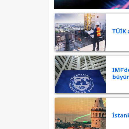
TÜİK 
IMF’d
büyüm
İstan