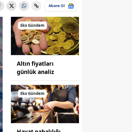
Abone Ol
Eko Gündem
Altın fiyatları
günlük analiz
Eko Gündem
Hayat pahalılığı