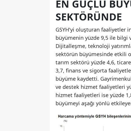
EN GÜÇLÜ BÜYÜ
SEKTÖRÜNDE
GSYH'yi oluşturan faaliyetler i
büyümenin yüzde 9,5 ile bilgi v
Dijitalleşme, teknoloji yatırım
sektörün büyümesinde etkili ol
tarım sektörü yüzde 4,6, ticar
3,7, finans ve sigorta faaliyet
büyüme kaydetti. Gayrimenkul f
ve destek hizmet faaliyetleri 
hizmet faaliyetleri ise yüzde 
büyümeyi aşağı yönlü etkileyen