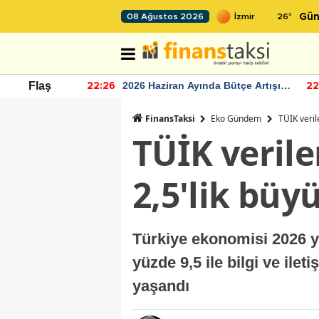
26
°
08 Ağustos 2026
Gün
2026 Haziran Ayında Bütçe Artışı
TCMB'nin reze
Flaş
22:26
22:24
Yaşandı
momentum de
FinansTaksi
Eko Gündem
TÜİK veril
TÜİK verile
2,5'lik bü
Türkiye ekonomisi 2026 y
yüzde 9,5 ile bilgi ve ile
yaşandı