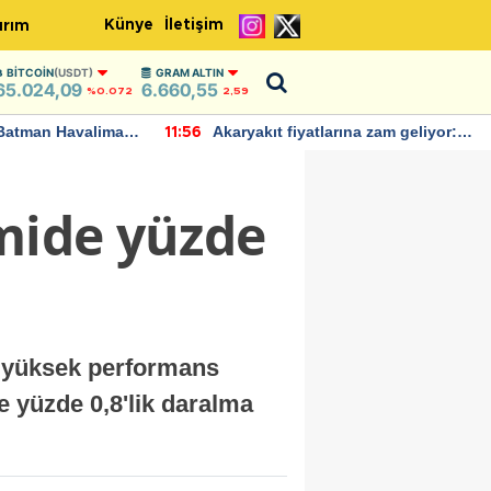
Künye
İletişim
ırım
BITCOIN
(USDT)
GRAM ALTIN
65.024,09
6.660,55
%0.072
2,59
ı
Akaryakıt fiyatlarına zam geliyor:
IMF, Birl
11:56
22:37
Yeni tarih açıklandı
bu yıl yü
öngörüyo
omide yüzde
n yüksek performans
se yüzde 0,8'lik daralma