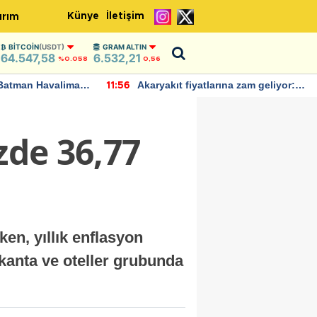
Künye
İletişim
ırım
BITCOIN
(USDT)
GRAM ALTIN
64.547,58
6.532,21
%0.058
0,56
Batman Havalimanı
Akaryakıt fiyatlarına zam geliyor:
11:56
 açıklamalarda
Yeni tarih açıklandı
zde 36,77
ken, yıllık enflasyon
okanta ve oteller grubunda