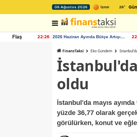
26
°
06 Ağustos 2026
Gün
r seviyesinin
2026 Haziran Ayında Bütçe Artışı
Flaş
22:26
22
Yaşandı
FinansTaksi
Eko Gündem
İstanbul'd
İstanbul'da
oldu
İstanbul'da mayıs ayında t
yüzde 36,77 olarak gerçekl
görülürken, konut ve eğle