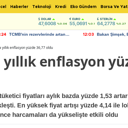
cel
Haberler
Teknoloji
Kredi
Eko Gündem
Borsa Ve Yat
DOLAR
EURO
STERLIN
47,6008
55,0691
64,2778
%0.06
%0.1
%0.27
TCMB'nin rezervlerinde artan
Bakan Şimşek, 
:24
12:03
momentum devam ediyor
için umut verici
bulundu
a yıllık enflasyon yüzde 36,77 oldu
 yıllık enflasyon yü
üketici fiyatları aylık bazda yüzde 1,53 artar
eşti. En yüksek fiyat artışı yüzde 4,14 ile l
nce harcamaları da yükselişte etkili oldu