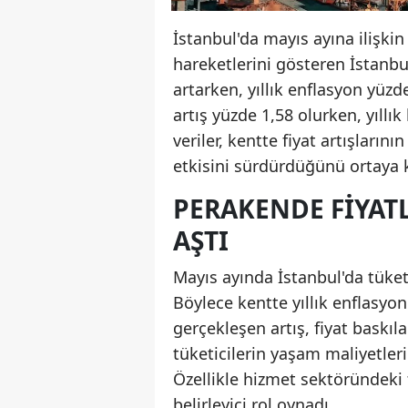
İstanbul'da mayıs ayına ilişkin
hareketlerini gösteren İstanbu
artarken, yıllık enflasyon yüzd
artış yüzde 1,58 olurken, yıllı
veriler, kentte fiyat artışların
etkisini sürdürdüğünü ortaya 
PERAKENDE FIYATL
AŞTI
Mayıs ayında İstanbul'da tüketi
Böylece kentte yıllık enflasyon
gerçekleşen artış, fiyat baskıla
tüketicilerin yaşam maliyetler
Özellikle hizmet sektöründeki
belirleyici rol oynadı.