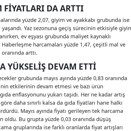
M FIYATLARI DA ARTTI
alarında yüzde 2,07, giyim ve ayakkabı grubunda ise
ı yaşandı. Yaz sezonuna geçiş sürecinin etkisiyle giyi
lanırken, ev eşyası grubunda maliyet kaynaklı
 Haberleşme harcamaları yüzde 1,47, çeşitli mal ve
 oranında arttı.
A YÜKSELIŞ DEVAM ETTI
içecekler grubunda mayıs ayında yüzde 0,83 oranında
inin etkilerinin devam etmesi ve bazı ürün
 gıda enflasyonunu yukarı taşıdı. Her ne kadar artış
öre daha sınırlı kalsa da gıda fiyatları hane halkı
sürdürdü. Mayıs ayında fiyatı gerileyen tek harcama
tün oldu. Bu grupta yüzde 0,03 oranında düşüş
ma gruplarında ise farklı oranlarda fiyat artışları