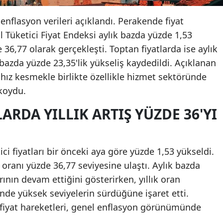
 enflasyon verileri açıklandı. Perakende fiyat
l Tüketici Fiyat Endeksi aylık bazda yüzde 1,53
e 36,77 olarak gerçekleşti. Toptan fiyatlarda ise aylık
k bazda yüzde 23,35'lik yükseliş kaydedildi. Açıklanan
ın hız kesmekle birlikte özellikle hizmet sektöründe
koydu.
ARDA YILLIK ARTIŞ YÜZDE 36'YI
ci fiyatları bir önceki aya göre yüzde 1,53 yükseldi.
 oranı yüzde 36,77 seviyesine ulaştı. Aylık bazda
rının devam ettiğini gösterirken, yıllık oran
inde yüksek seviyelerin sürdüğüne işaret etti.
 fiyat hareketleri, genel enflasyon görünümünde