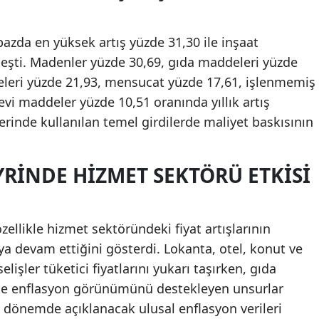
 bazda en yüksek artış yüzde 31,30 ile inşaat
şti. Madenler yüzde 30,69, gıda maddeleri yüzde
eleri yüzde 21,93, mensucat yüzde 17,61, işlenmemiş
vi maddeler yüzde 10,51 oranında yıllık artış
lerinde kullanılan temel girdilerde maliyet baskısının
RINDE HIZMET SEKTÖRÜ ETKISI
özellikle hizmet sektöründeki fiyat artışlarının
ya devam ettiğini gösterdi. Lokanta, otel, konut ve
işler tüketici fiyatlarını yukarı taşırken, gıda
i de enflasyon görünümünü destekleyen unsurlar
 dönemde açıklanacak ulusal enflasyon verileri