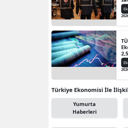
E
202
TÜ
Ek
2,
E
202
Türkiye Ekonomisi İle İlişki
Yumurta
Haberleri