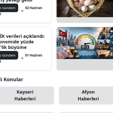
ko Gündem
02 Haziran
6
İK verileri açıklandı:
onomide yüzde
5'lik büyüme
ko Gündem
01 Haziran
6
li Konular
Kayseri
Afyon
Haberleri
Haberleri