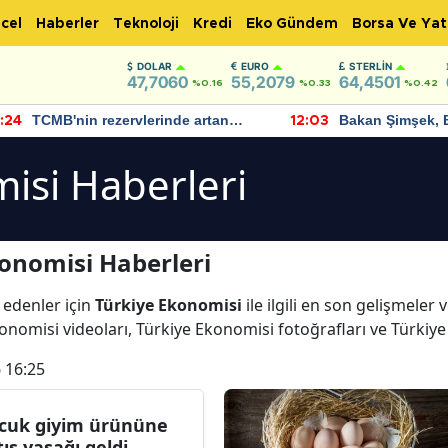
cel
Haberler
Teknoloji
Kredi
Eko Gündem
Borsa Ve Yat
DOLAR
EURO
STERLIN
47,7060
55,2079
64,4501
%0.16
%0.33
%0.42
TCMB'nin rezervlerinde artan
Bakan Şimşek, 
:24
12:03
momentum devam ediyor
için umut verici
bulundu
isi Haberleri
onomisi Haberleri
 edenler için
Türkiye Ekonomisi
ile ilgili en son gelişmele
onomisi videoları, Türkiye Ekonomisi fotoğrafları ve Türkiy
 16:25
cuk giyim ürününe
tış yasağı geldi