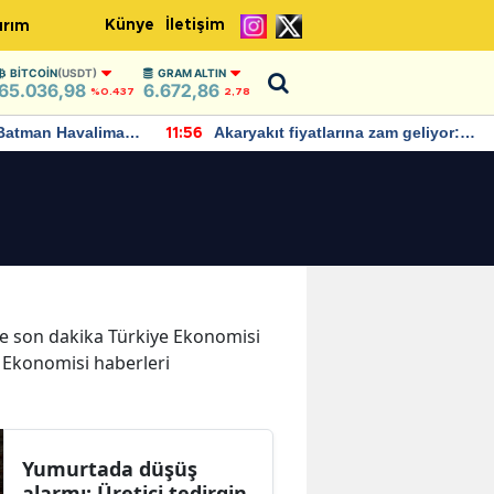
Künye
İletişim
ırım
BITCOIN
(USDT)
GRAM ALTIN
65.036,98
6.672,86
%0.437
2,78
Batman Havalimanı
Akaryakıt fiyatlarına zam geliyor:
11:56
 açıklamalarda
Yeni tarih açıklandı
r ve son dakika Türkiye Ekonomisi
e Ekonomisi haberleri
Yumurtada düşüş
alarmı: Üretici tedirgin