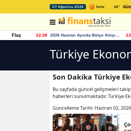
26
°
07 Ağustos 2026
Gün
r seviyesinin
2026 Haziran Ayında Bütçe Artışı
Flaş
22:26
22
Yaşandı
Türkiye Ekonom
Son Dakika Türkiye Ek
Bu sayfada güncel gelişmeleri takip
haberleri sunulmaktadır. Türkiye Ek
Güncelleme Tarihi:
Haziran 02, 2026
Ço
sa