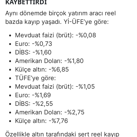
KAYBETTIRDI
Aynı dönemde birçok yatırım aracı reel
bazda kayıp yaşadı. Yİ-ÜFE’ye göre:
Mevduat faizi (brüt): -%0,08
Euro: -%0,73
DİBS: -%1,60
Amerikan Doları: -%1,80
Külçe altın: -%6,85
TÜFE’ye göre:
Mevduat faizi (brüt): -%1,05
Euro: -%1,69
DİBS: -%2,55
Amerikan Doları: -%2,75
Külçe altın: -%7,76
Özellikle altın tarafındaki sert reel kayıp