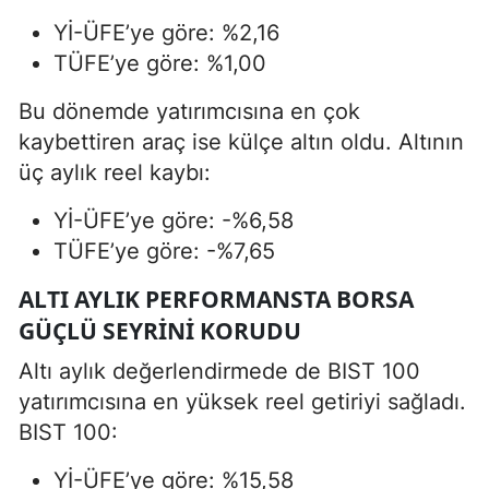
Yİ-ÜFE’ye göre: %2,16
TÜFE’ye göre: %1,00
Bu dönemde yatırımcısına en çok
kaybettiren araç ise külçe altın oldu. Altının
üç aylık reel kaybı:
Yİ-ÜFE’ye göre: -%6,58
TÜFE’ye göre: -%7,65
ALTI AYLIK PERFORMANSTA BORSA
GÜÇLÜ SEYRINI KORUDU
Altı aylık değerlendirmede de BIST 100
yatırımcısına en yüksek reel getiriyi sağladı.
BIST 100:
Yİ-ÜFE’ye göre: %15,58