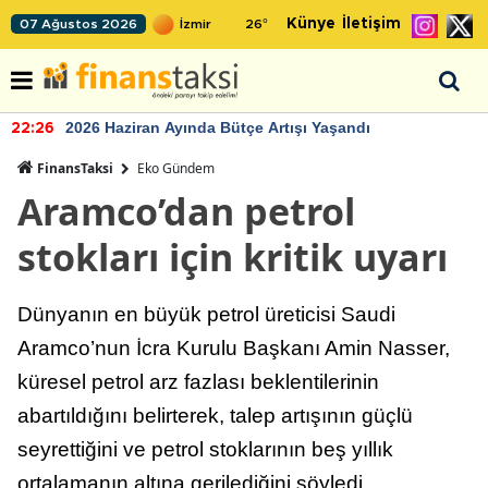
Künye
İletişim
07 Ağustos 2026
26
°
2026 Haziran Ayında Bütçe Artışı Yaşandı
22:26
FinansTaksi
Eko Gündem
Aramco’dan petrol
stokları için kritik uyarı
Dünyanın en büyük petrol üreticisi Saudi
Aramco’nun İcra Kurulu Başkanı Amin Nasser,
küresel petrol arz fazlası beklentilerinin
abartıldığını belirterek, talep artışının güçlü
seyrettiğini ve petrol stoklarının beş yıllık
ortalamanın altına gerilediğini söyledi