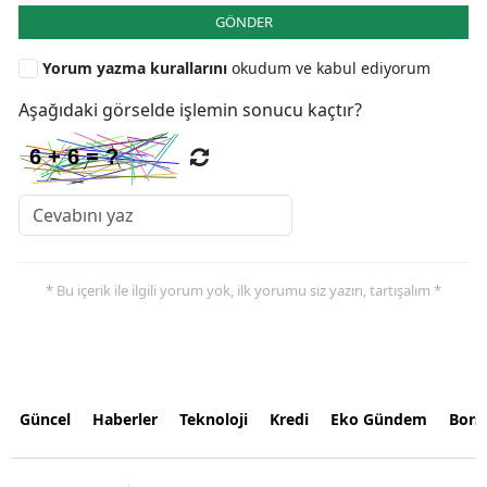
GÖNDER
Yorum yazma kurallarını
okudum ve kabul ediyorum
Aşağıdaki görselde işlemin sonucu kaçtır?
* Bu içerik ile ilgili yorum yok, ilk yorumu siz yazın, tartışalım *
Güncel
Haberler
Teknoloji
Kredi
Eko Gündem
Bors