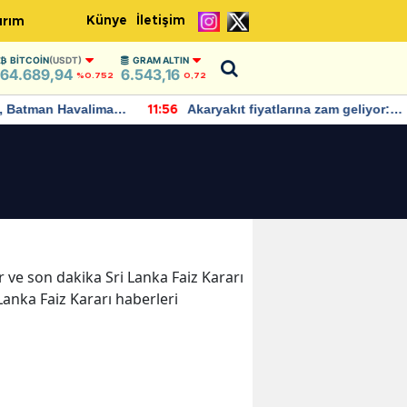
Künye
İletişim
ırım
BITCOIN
(USDT)
GRAM ALTIN
64.689,94
6.543,16
%0.752
0,72
Batman Havalimanı
Akaryakıt fiyatlarına zam geliyor:
11:56
 açıklamalarda
Yeni tarih açıklandı
er ve son dakika Sri Lanka Faiz Kararı
 Lanka Faiz Kararı haberleri