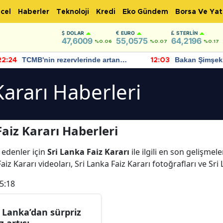
cel
Haberler
Teknoloji
Kredi
Eko Gündem
Borsa Ve Yat
DOLAR
EURO
STERLIN
47,6009
55,0575
64,2196
%0.06
%0.07
%0.17
TCMB'nin rezervlerinde artan
Bakan Şimşek, 
:24
12:03
momentum devam ediyor
için umut verici
bulundu
Kararı Haberleri
aiz Kararı Haberleri
 edenler için
Sri Lanka Faiz Kararı
ile ilgili en son gelişmel
iz Kararı videoları, Sri Lanka Faiz Kararı fotoğrafları ve Sri
5:18
i Lanka’dan sürpriz
z artışı