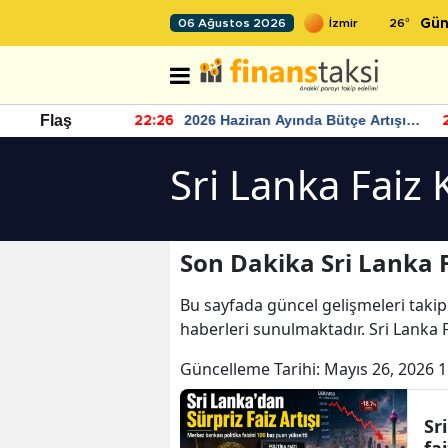
26
°
06 Ağustos 2026
Gün
r seviyesinin
2026 Haziran Ayında Bütçe Artışı
Flaş
22:26
22
Yaşandı
Sri Lanka Faiz 
Son Dakika Sri Lanka F
Bu sayfada güncel gelişmeleri takip
haberleri sunulmaktadır. Sri Lanka Fa
Güncelleme Tarihi:
Mayıs 26, 2026 1
Sr
fai