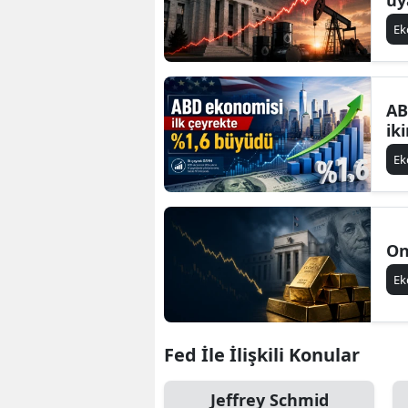
E
AB
ik
E
On
E
Fed İle İlişkili Konular
Jeffrey Schmid