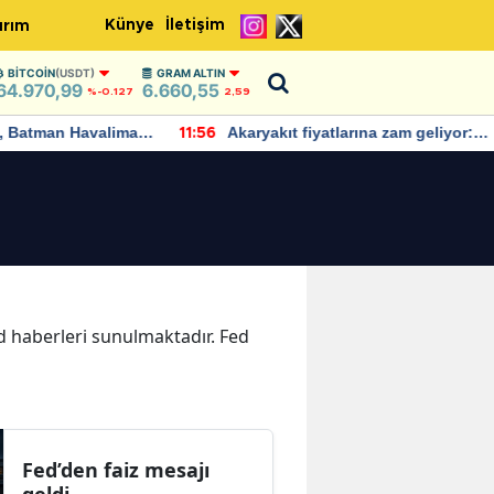
Künye
İletişim
ırım
BITCOIN
(USDT)
GRAM ALTIN
64.970,99
6.660,55
%-0.127
2,59
Batman Havalimanı
Akaryakıt fiyatlarına zam geliyor:
11:56
 açıklamalarda
Yeni tarih açıklandı
ed haberleri sunulmaktadır. Fed
Fed’den faiz mesajı
geldi