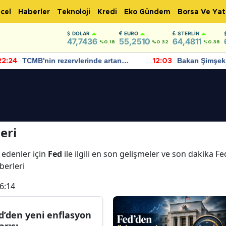
cel
Haberler
Teknoloji
Kredi
Eko Gündem
Borsa Ve Yat
DOLAR
EURO
STERLIN
47,7436
55,2510
64,4811
%0.18
%0.32
%0.38
TCMB'nin rezervlerinde artan
Bakan Şimşek, 
:24
12:03
momentum devam ediyor
için umut verici
bulundu
eri
 edenler için
Fed
ile ilgili en son gelişmeler ve son dakika F
aberleri
6:14
d’den yeni enflasyon
arısı