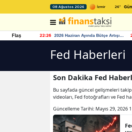
26
°
08 Ağustos 2026
Gün
r seviyesinin
2026 Haziran Ayında Bütçe Artışı
Flaş
22:26
22
Yaşandı
Fed Haberleri
Son Dakika Fed Haberl
Bu sayfada güncel gelişmeleri takip
videoları, Fed fotoğrafları ve Fed h
Güncelleme Tarihi:
Mayıs 29, 2026 1
Fe
uy