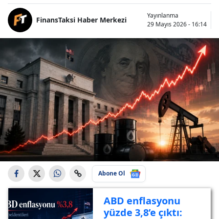
Yayınlanma
FinansTaksi Haber Merkezi
29 Mayıs 2026 - 16:14
Abone Ol
ABD enflasyonu
yüzde 3,8’e çıktı: