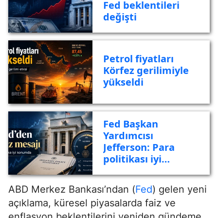
Fed beklentileri
değişti
Petrol fiyatları
Körfez gerilimiyle
yükseldi
Fed Başkan
Yardımcısı
Jefferson: Para
politikası iyi
konumda
ABD Merkez Bankası’ndan (
Fed
) gelen yeni
açıklama, küresel piyasalarda faiz ve
enflasyon beklentilerini yeniden gündeme