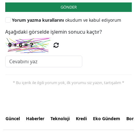
GÖNDER
Yorum yazma kurallarını
okudum ve kabul ediyorum
Aşağıdaki görselde işlemin sonucu kaçtır?
* Bu içerik ile ilgili yorum yok, ilk yorumu siz yazın, tartışalım *
Güncel
Haberler
Teknoloji
Kredi
Eko Gündem
Bors