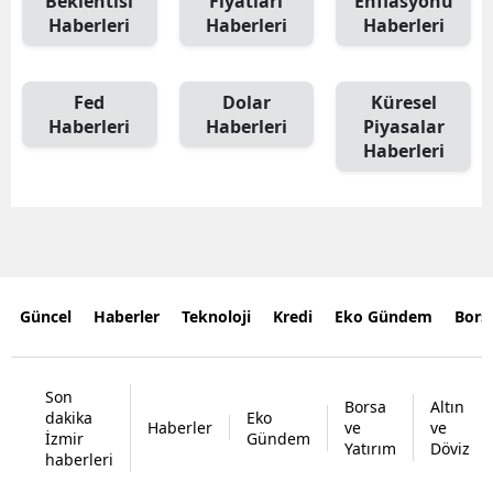
Beklentisi
Fiyatları
Enflasyonu
Haberleri
Haberleri
Haberleri
Fed
Dolar
Küresel
Haberleri
Haberleri
Piyasalar
Haberleri
Güncel
Haberler
Teknoloji
Kredi
Eko Gündem
Bors
Son
Borsa
Altın
dakika
Eko
Haberler
ve
ve
İzmir
Gündem
Yatırım
Döviz
haberleri