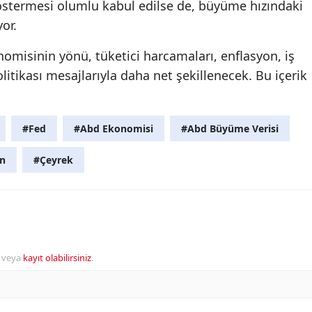
stermesi olumlu kabul edilse de, büyüme hızındaki
or.
isinin yönü, tüketici harcamaları, enflasyon, iş
litikası mesajlarıyla daha net şekillenecek. Bu içerik
#Fed
#Abd Ekonomisi
#Abd Büyüme Verisi
an
#Çeyrek
veya
kayıt olabilirsiniz
.