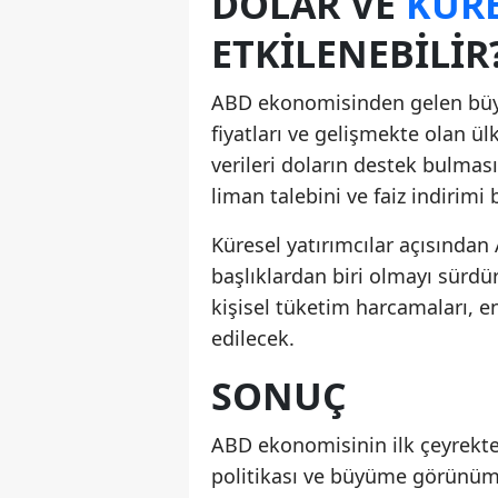
DOLAR VE
KÜRE
ETKILENEBILIR
ABD ekonomisinden gelen büyüme
fiyatları ve gelişmekte olan ül
verileri doların destek bulmas
liman talebini ve faiz indirimi b
Küresel yatırımcılar açısından 
başlıklardan biri olmayı sür
kişisel tüketim harcamaları, e
edilecek.
SONUÇ
ABD ekonomisinin ilk çeyrekte
politikası ve büyüme görünümü 