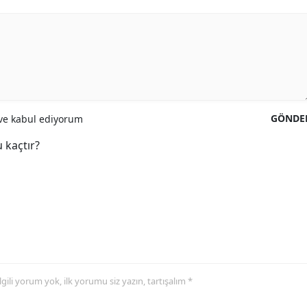
GÖNDE
e kabul ediyorum
 kaçtır?
 ilgili yorum yok, ilk yorumu siz yazın, tartışalım *