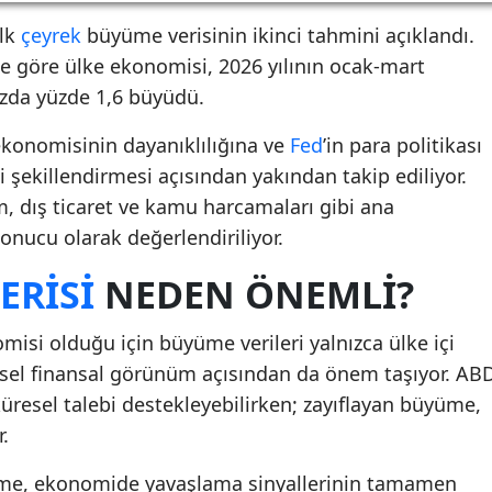
ilk
çeyrek
büyüme verisinin ikinci tahmini açıklandı.
ne göre ülke ekonomisi, 2026 yılının ocak-mart
azda yüzde 1,6 büyüdü.
ekonomisinin dayanıklılığına ve
Fed
’in para politikası
ni şekillendirmesi açısından yakından takip ediliyor.
, dış ticaret ve kamu harcamaları gibi ana
nucu olarak değerlendiriliyor.
ERISI
NEDEN ÖNEMLI?
si olduğu için büyüme verileri yalnızca ülke içi
resel finansal görünüm açısından da önem taşıyor. AB
resel talebi destekleyebilirken; zayıflayan büyüme,
r.
yüme, ekonomide yavaşlama sinyallerinin tamamen