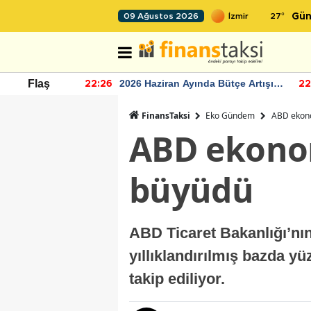
27
°
09 Ağustos 2026
Gün
r seviyesinin
2026 Haziran Ayında Bütçe Artışı
Flaş
22:26
22
Yaşandı
FinansTaksi
Eko Gündem
ABD ekono
ABD ekonom
büyüdü
ABD Ticaret Bakanlığı’nı
yıllıklandırılmış bazda yü
takip ediliyor.