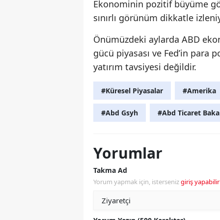
Ekonominin pozitif büyüme gö
sınırlı görünüm dikkatle izleniy
Önümüzdeki aylarda ABD ekonom
gücü piyasası ve Fed’in para po
yatırım tavsiyesi değildir.
#Küresel Piyasalar
#Amerika
#Abd Gsyh
#Abd Ticaret Bak
Yorumlar
Takma Ad
Yorum yapmak için, isterseniz
giriş yapabilir