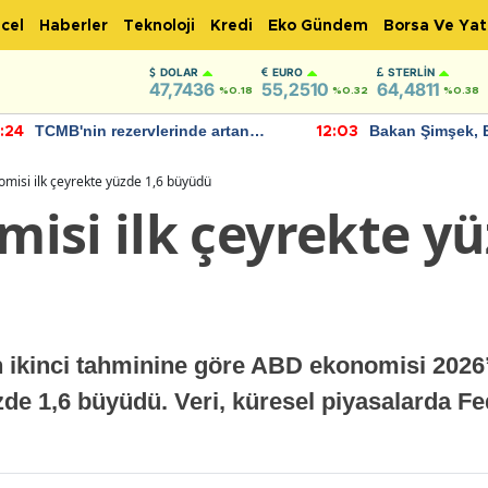
cel
Haberler
Teknoloji
Kredi
Eko Gündem
Borsa Ve Yat
DOLAR
EURO
STERLIN
47,7436
55,2510
64,4811
%0.18
%0.32
%0.38
TCMB'nin rezervlerinde artan
Bakan Şimşek, 
:24
12:03
momentum devam ediyor
için umut verici
bulundu
misi ilk çeyrekte yüzde 1,6 büyüdü
isi ilk çeyrekte yü
n ikinci tahminine göre ABD ekonomisi 2026’
zde 1,6 büyüdü. Veri, küresel piyasalarda Fed