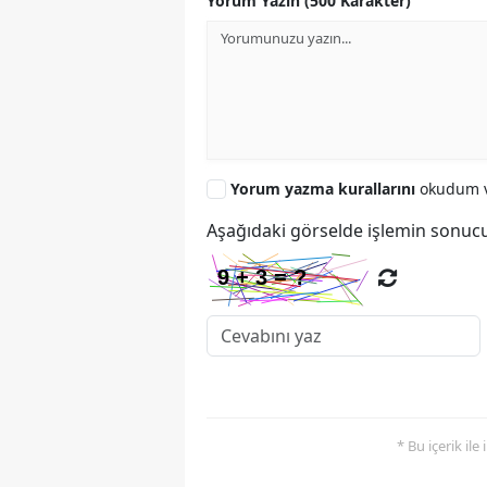
Yorum Yazın (500 Karakter)
Yorum yazma kurallarını
okudum v
Aşağıdaki görselde işlemin sonucu
* Bu içerik ile