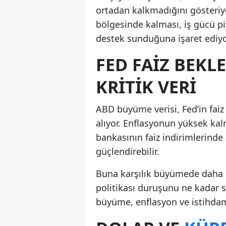
ortadan kalkmadığını gösteri
bölgesinde kalması, iş gücü pi
destek sunduğuna işaret ediyo
FED FAIZ BEKL
KRITIK VERI
ABD büyüme verisi, Fed’in faiz 
alıyor. Enflasyonun yüksek 
bankasının faiz indirimlerinde
güçlendirebilir.
Buna karşılık büyümede daha s
politikası duruşunu ne kadar s
büyüme, enflasyon ve istihdam v