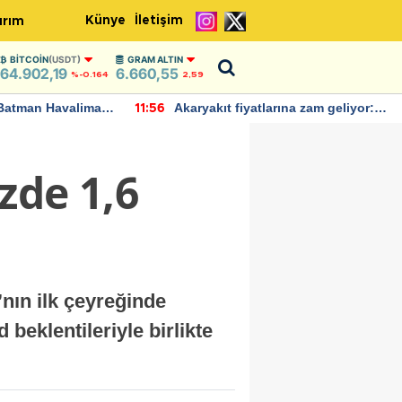
Künye
İletişim
ırım
BITCOIN
(USDT)
GRAM ALTIN
64.902,19
6.660,55
%-0.164
2,59
Batman Havalimanı
Akaryakıt fiyatlarına zam geliyor:
11:56
 açıklamalarda
Yeni tarih açıklandı
zde 1,6
nın ilk çeyreğinde
 beklentileriyle birlikte