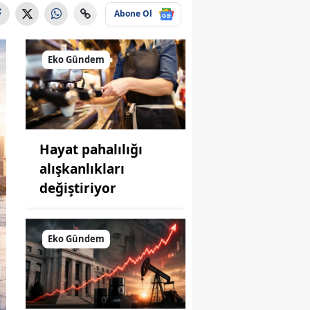
Abone Ol
Eko Gündem
Hayat pahalılığı
alışkanlıkları
değiştiriyor
Eko Gündem