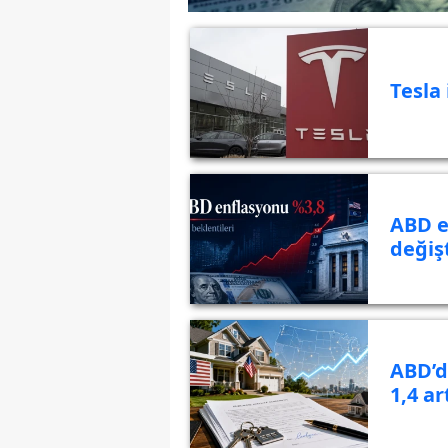
Tesla
ABD e
değiş
ABD’d
1,4 ar