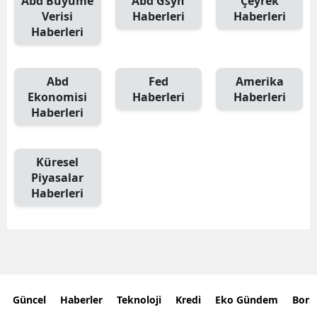
Abd Büyüme
Abd Gsyh
Çeyrek
Verisi
Haberleri
Haberleri
Haberleri
Abd
Fed
Amerika
Ekonomisi
Haberleri
Haberleri
Haberleri
Küresel
Piyasalar
Haberleri
Güncel
Haberler
Teknoloji
Kredi
Eko Gündem
Bors