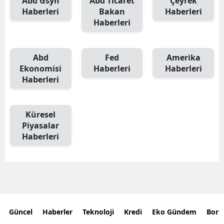
Abd Gsyh
Abd Ticaret
Çeyrek
Haberleri
Bakan
Haberleri
Haberleri
Abd
Fed
Amerika
Ekonomisi
Haberleri
Haberleri
Haberleri
Küresel
Piyasalar
Haberleri
Güncel
Haberler
Teknoloji
Kredi
Eko Gündem
Bors